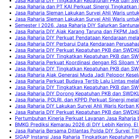
Jasa Raharja DIY Tingkatkan Kepatuhan PKB dan SW
Jasa Raharja dan PT KAI Perkuat Sinergi Tingkatkan 
Jasa Raharja Sleman Lakukan Survei Ahli Waris unt
Jasa Raharja Sleman Lakukan Survei Ahli Waris unt
Semester I 2026, Jasa Raharja DIY Salurkan Santun
Jasa Raharja DIY Ajak Karang Taruna dan FKPM Jadi 
Jasa Raharja DIY Perkuat Pendataan Kendaraan mela
Jasa Raharja DIY Perbarui Data Kendaraan Perusahaa
Jasa Raharja DIY Perkuat Kepatuhan PKB dan SWDKL
Jasa Raharja DIY Tingkatkan Kepatuhan PKB dan SWD
Jasa Raharja Perkuat Koordinasi dengan RS Siloam 
Jasa Raharja DIY Tingkatkan Kepatuhan PKB dan SW
Jasa Raharja Ajak Generasi Muda Jadi Pelopor Kesel
Jasa Raharja Perkuat Budaya Tertib Lalu Lintas mela
Jasa Raharja DIY Tingkatkan Kepatuhan PKB dan SWD
Jasa Raharja DIY Dorong Kepatuhan PKB dan SWDKLLJ
Jasa Raharja, POLRI, dan KPPD Perkuat Sinergi mela
Jasa Raharja DIY Lakukan Survei Ahli Waris Korban 
Jasa Raharja DIY Perkuat Kepatuhan PKB dan SWDKL
Pertumbuhan Kinerja Perkuat Layanan Jasa Raharja 
BMKG Prediksi Kemarau 2026 di DIY Lebih Kering, El 
Jasa Raharja Bersama Ditlantas Polda DIY Survei Ti
SIGAP Instansi Jasa Raharja Tingkatkan Kepatuhan 