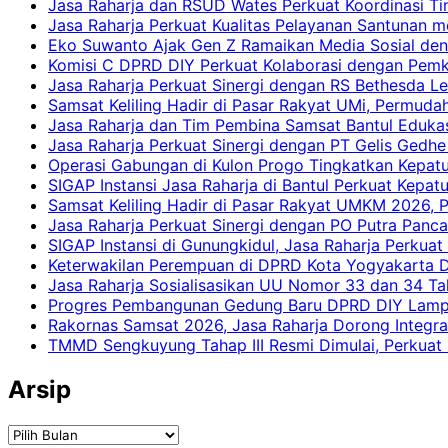
Jasa Raharja dan RSUD Wates Perkuat Koordinasi T
Jasa Raharja Perkuat Kualitas Pelayanan Santunan m
Eko Suwanto Ajak Gen Z Ramaikan Media Sosial den
Komisi C DPRD DIY Perkuat Kolaborasi dengan Pemk
Jasa Raharja Perkuat Sinergi dengan RS Bethesda Le
Samsat Keliling Hadir di Pasar Rakyat UMi, Permud
Jasa Raharja dan Tim Pembina Samsat Bantul Edukas
Jasa Raharja Perkuat Sinergi dengan PT Gelis Gedhe
Operasi Gabungan di Kulon Progo Tingkatkan Kepatu
SIGAP Instansi Jasa Raharja di Bantul Perkuat Kepa
Samsat Keliling Hadir di Pasar Rakyat UMKM 2026,
Jasa Raharja Perkuat Sinergi dengan PO Putra Pan
SIGAP Instansi di Gunungkidul, Jasa Raharja Perku
Keterwakilan Perempuan di DPRD Kota Yogyakarta D
Jasa Raharja Sosialisasikan UU Nomor 33 dan 34 Ta
Progres Pembangunan Gedung Baru DPRD DIY Lampau
Rakornas Samsat 2026, Jasa Raharja Dorong Integra
TMMD Sengkuyung Tahap III Resmi Dimulai, Perkuat
Arsip
Arsip