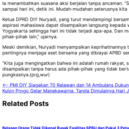
Ia menambahkan suasana aksi berjalan tanpa ancaman. “
sampai hari ini, detik ini. Mudah-mudahan seterusnya ki
Ketua DPRD DIY Nuryadi, yang turut mendampingi bersama
aspirasi mahasiswa dapat disampaikan langsung kepada wak
Yogyakarta sehingga hari ini tidak terjadi apa-apa. Dan
pihak-pihak lain,” ujarnya.
Meski demikian, Nuryadi menyampaikan keprihatinannya t
pentingnya menjaga aset bersama yang dibiayai APBD ser
“Kita juga mengingatkan bahwa ini adalah rumah rakyat, 
disampaikan tanpa harus ada pihak-pihak yang tidak ber
pungkasnya.(prg,wur)
Navigasi
⟵
PMI DIY Siagakan 70 Relawan dan 14 Ambulans Dukun
Kulon Progo Gelar Manekawarna, Tanda Dimulainya Hari J
pos
Related Posts
Belasan Orang Tidak Dikenal Rusak Fasilitas SPBU dan Pukul 3 Pet