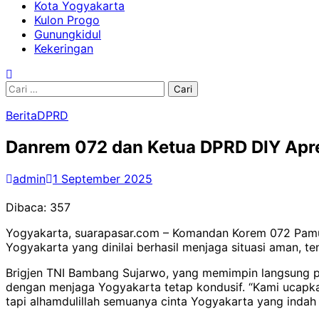
Kota Yogyakarta
Kulon Progo
Gunungkidul
Kekeringan
Cari
untuk:
Berita
DPRD
Danrem 072 dan Ketua DPRD DIY Apr
admin
1 September 2025
Dibaca:
357
Yogyakarta, suarapasar.com – Komandan Korem 072 Pamu
Yogyakarta yang dinilai berhasil menjaga situasi aman, t
Brigjen TNI Bambang Sujarwo, yang memimpin langsung 
dengan menjaga Yogyakarta tetap kondusif. “Kami ucapka
tapi alhamdulillah semuanya cinta Yogyakarta yang indah