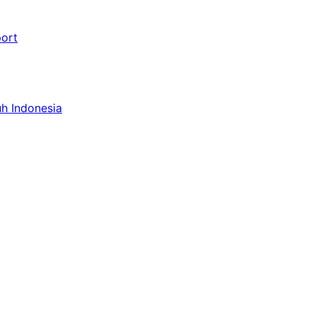
port
uh Indonesia