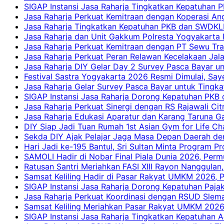
SIGAP Instansi Jasa Raharja Tingkatkan Kepatuhan
Jasa Raharja Perkuat Kemitraan dengan Koperasi 
Jasa Raharja Tingkatkan Kepatuhan PKB dan SWDKLLJ
Jasa Raharja dan Unit Gakkum Polresta Yogyakarta P
Jasa Raharja Perkuat Kemitraan dengan PT Sewu Tra
Jasa Raharja Perkuat Peran Relawan Kecelakaan Jal
Jasa Raharja DIY Gelar Day 2 Survey Pasca Bayar un
Festival Sastra Yogyakarta 2026 Resmi Dimulai, Say
Jasa Raharja Gelar Survey Pasca Bayar untuk Tingka
SIGAP Instansi Jasa Raharja Dorong Kepatuhan PKB 
Jasa Raharja Perkuat Sinergi dengan RS Rajawali Citr
Jasa Raharja Edukasi Aparatur dan Karang Taruna Ga
DIY Siap Jadi Tuan Rumah 1st Asian Gym for Life Ch
Sekda DIY Ajak Pelajar Jaga Masa Depan Daerah de
Hari Jadi ke-195 Bantul, Sri Sultan Minta Program P
SAMOLI Hadir di Nobar Final Piala Dunia 2026, Per
Ratusan Santri Meriahkan FASI XIII Rayon Nanggulan,
Samsat Keliling Hadir di Pasar Rakyat UMKM 2026,
SIGAP Instansi Jasa Raharja Dorong Kepatuhan Pajak
Jasa Raharja Perkuat Koordinasi dengan RSUD Slem
Samsat Keliling Meriahkan Pasar Rakyat UMKM 2026
SIGAP Instansi Jasa Raharja Tingkatkan Kepatuhan A