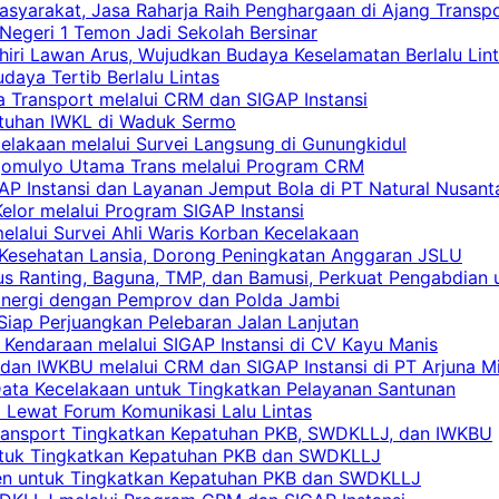
asyarakat, Jasa Raharja Raih Penghargaan di Ajang Transp
egeri 1 Temon Jadi Sekolah Bersinar
khiri Lawan Arus, Wujudkan Budaya Keselamatan Berlalu Lin
aya Tertib Berlalu Lintas
a Transport melalui CRM dan SIGAP Instansi
atuhan IWKL di Waduk Sermo
celakaan melalui Survei Langsung di Gunungkidul
rgomulyo Utama Trans melalui Program CRM
AP Instansi dan Layanan Jemput Bola di PT Natural Nusant
elor melalui Program SIGAP Instansi
elalui Survei Ahli Waris Korban Kecelakaan
 Kesehatan Lansia, Dorong Peningkatan Anggaran JSLU
s Ranting, Baguna, TMP, dan Bamusi, Perkuat Pengabdian 
Sinergi dengan Pemprov dan Polda Jambi
 Siap Perjuangkan Pelebaran Jalan Lanjutan
 Kendaraan melalui SIGAP Instansi di CV Kayu Manis
an IWKBU melalui CRM dan SIGAP Instansi di PT Arjuna Mi
Data Kecelakaan untuk Tingkatkan Pelayanan Santunan
i Lewat Forum Komunikasi Lalu Lintas
 Transport Tingkatkan Kepatuhan PKB, SWDKLLJ, dan IWKBU
untuk Tingkatkan Kepatuhan PKB dan SWDKLLJ
yen untuk Tingkatkan Kepatuhan PKB dan SWDKLLJ