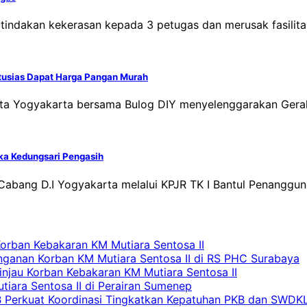
indakan kekerasan kepada 3 petugas dan merusak fasilitas
tusias Dapat Harga Pangan Murah
Kota Yogyakarta bersama Bulog DIY menyelenggarakan Ger
aka Kedungsari Pengasih
 Cabang D.I Yogyakarta melalui KPJR TK I Bantul Penangg
Korban Kebakaran KM Mutiara Sentosa II
nganan Korban KM Mutiara Sentosa II di RS PHC Surabaya
Tinjau Korban Kebakaran KM Mutiara Sentosa II
iara Sentosa II di Perairan Sumenep
RB Perkuat Koordinasi Tingkatkan Kepatuhan PKB dan SWDK