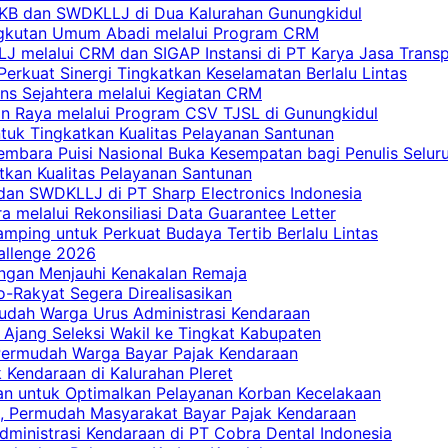
 PKB dan SWDKLLJ di Dua Kalurahan Gunungkidul
Angkutan Umum Abadi melalui Program CRM
 melalui CRM dan SIGAP Instansi di PT Karya Jasa Trans
erkuat Sinergi Tingkatkan Keselamatan Berlalu Lintas
ns Sejahtera melalui Kegiatan CRM
an Raya melalui Program CSV TJSL di Gunungkidul
tuk Tingkatkan Kualitas Pelayanan Santunan
embara Puisi Nasional Buka Kesempatan bagi Penulis Selur
tkan Kualitas Pelayanan Santunan
dan SWDKLLJ di PT Sharp Electronics Indonesia
a melalui Rekonsiliasi Data Guarantee Letter
mping untuk Perkuat Budaya Tertib Berlalu Lintas
allenge 2026
ngan Menjauhi Kenakalan Remaja
ro-Rakyat Segera Direalisasikan
mudah Warga Urus Administrasi Kendaraan
 Ajang Seleksi Wakil ke Tingkat Kabupaten
 Permudah Warga Bayar Pajak Kendaraan
 Kendaraan di Kalurahan Pleret
an untuk Optimalkan Pelayanan Korban Kecelakaan
, Permudah Masyarakat Bayar Pajak Kendaraan
dministrasi Kendaraan di PT Cobra Dental Indonesia