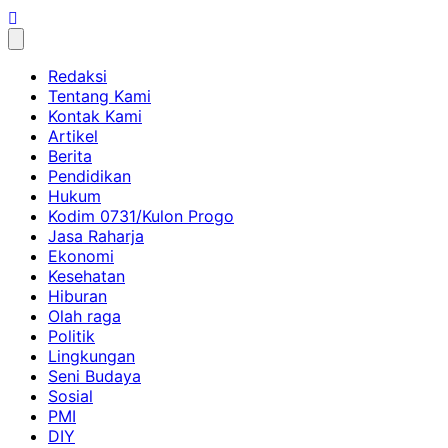
Skip
to
content
Redaksi
Tentang Kami
Kontak Kami
Artikel
Berita
Pendidikan
Hukum
Kodim 0731/Kulon Progo
Jasa Raharja
Ekonomi
Kesehatan
Hiburan
Olah raga
Politik
Lingkungan
Seni Budaya
Sosial
PMI
DIY