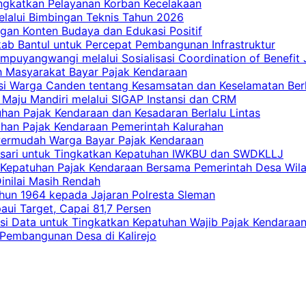
ingkatkan Pelayanan Korban Kecelakaan
elalui Bimbingan Teknis Tahun 2026
gan Konten Budaya dan Edukasi Positif
ab Bantul untuk Percepat Pembangunan Infrastruktur
mpuyangwangi melalui Sosialisasi Coordination of Benefit
ah Masyarakat Bayar Pajak Kendaraan
i Warga Canden tentang Kesamsatan dan Keselamatan Berl
 Maju Mandiri melalui SIGAP Instansi dan CRM
han Pajak Kendaraan dan Kesadaran Berlalu Lintas
tuhan Pajak Kendaraan Pemerintah Kalurahan
 Permudah Warga Bayar Pajak Kendaraan
casari untuk Tingkatkan Kepatuhan IWKBU dan SWDKLLJ
at Kepatuhan Pajak Kendaraan Bersama Pemerintah Desa Wil
inilai Masih Rendah
hun 1964 kepada Jajaran Polresta Sleman
i Target, Capai 81,7 Persen
si Data untuk Tingkatkan Kepatuhan Wajib Pajak Kendaraa
 Pembangunan Desa di Kalirejo