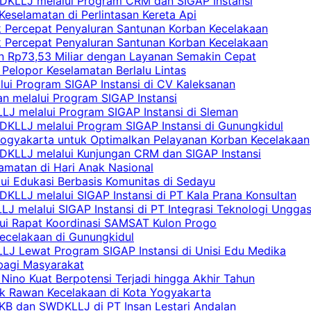
DKLLJ melalui Program CRM dan SIGAP Instansi
Keselamatan di Perlintasan Kereta Api
uk Percepat Penyaluran Santunan Korban Kecelakaan
uk Percepat Penyaluran Santunan Korban Kecelakaan
an Rp73,53 Miliar dengan Layanan Semakin Cepat
Pelopor Keselamatan Berlalu Lintas
lui Program SIGAP Instansi di CV Kaleksanan
n melalui Program SIGAP Instansi
LJ melalui Program SIGAP Instansi di Sleman
KLLJ melalui Program SIGAP Instansi di Gunungkidul
Yogyakarta untuk Optimalkan Pelayanan Korban Kecelakaan
DKLLJ melalui Kunjungan CRM dan SIGAP Instansi
amatan di Hari Anak Nasional
lui Edukasi Berbasis Komunitas di Sedayu
KLLJ melalui SIGAP Instansi di PT Kala Prana Konsultan
 melalui SIGAP Instansi di PT Integrasi Teknologi Ungga
lui Rapat Koordinasi SAMSAT Kulon Progo
Kecelakaan di Gunungkidul
LJ Lewat Program SIGAP Instansi di Unisi Edu Medika
bagi Masyarakat
Nino Kuat Berpotensi Terjadi hingga Akhir Tahun
tik Rawan Kecelakaan di Kota Yogyakarta
PKB dan SWDKLLJ di PT Insan Lestari Andalan