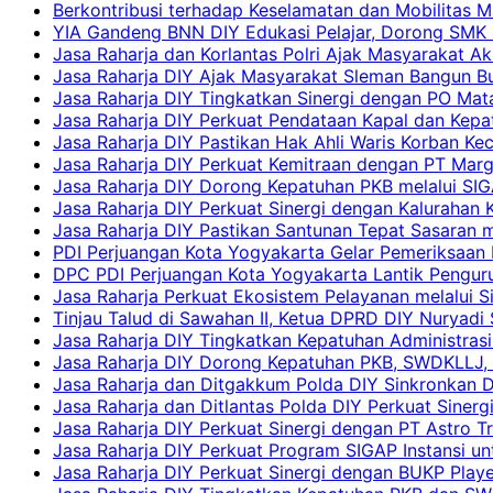
Berkontribusi terhadap Keselamatan dan Mobilitas M
YIA Gandeng BNN DIY Edukasi Pelajar, Dorong SMK N
Jasa Raharja dan Korlantas Polri Ajak Masyarakat A
Jasa Raharja DIY Ajak Masyarakat Sleman Bangun Bud
Jasa Raharja DIY Tingkatkan Sinergi dengan PO Mat
Jasa Raharja DIY Perkuat Pendataan Kapal dan Kep
Jasa Raharja DIY Pastikan Hak Ahli Waris Korban Ke
Jasa Raharja DIY Perkuat Kemitraan dengan PT Ma
Jasa Raharja DIY Dorong Kepatuhan PKB melalui SIG
Jasa Raharja DIY Perkuat Sinergi dengan Kalurahan K
Jasa Raharja DIY Pastikan Santunan Tepat Sasaran m
PDI Perjuangan Kota Yogyakarta Gelar Pemeriksaan
DPC PDI Perjuangan Kota Yogyakarta Lantik Penguru
Jasa Raharja Perkuat Ekosistem Pelayanan melalui 
Tinjau Talud di Sawahan II, Ketua DPRD DIY Nuryadi
Jasa Raharja DIY Tingkatkan Kepatuhan Administrasi
Jasa Raharja DIY Dorong Kepatuhan PKB, SWDKLLJ, d
Jasa Raharja dan Ditgakkum Polda DIY Sinkronkan 
Jasa Raharja dan Ditlantas Polda DIY Perkuat Sinerg
Jasa Raharja DIY Perkuat Sinergi dengan PT Astro
Jasa Raharja DIY Perkuat Program SIGAP Instansi 
Jasa Raharja DIY Perkuat Sinergi dengan BUKP Pla