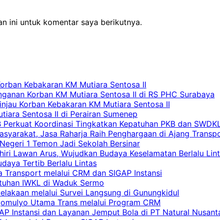
n ini untuk komentar saya berikutnya.
Korban Kebakaran KM Mutiara Sentosa II
nganan Korban KM Mutiara Sentosa II di RS PHC Surabaya
Tinjau Korban Kebakaran KM Mutiara Sentosa II
iara Sentosa II di Perairan Sumenep
RB Perkuat Koordinasi Tingkatkan Kepatuhan PKB dan SWDK
asyarakat, Jasa Raharja Raih Penghargaan di Ajang Transp
egeri 1 Temon Jadi Sekolah Bersinar
khiri Lawan Arus, Wujudkan Budaya Keselamatan Berlalu Lin
aya Tertib Berlalu Lintas
a Transport melalui CRM dan SIGAP Instansi
atuhan IWKL di Waduk Sermo
celakaan melalui Survei Langsung di Gunungkidul
rgomulyo Utama Trans melalui Program CRM
AP Instansi dan Layanan Jemput Bola di PT Natural Nusant