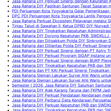
Jasa Raharja DIY Perkuat Sinergi dengan Kalurahan K
Jasa Raharja DIY Pastikan Santunan Tepat Sasaran m
PDI Perjuangan Kota Yogyakarta Gelar Pemeriksaan
DPC PDI Perjuangan Kota Yogyakarta Lantik Penguru
Jasa Raharja Perkuat Ekosistem Pelayanan melalui 
Tinjau Talud di Sawahan II, Ketua DPRD DIY Nuryadi
Jasa Raharja DIY Tingkatkan Kepatuhan Administrasi
Jasa Raharja DIY Dorong Kepatuhan PKB, SWDKLLJ, d
Jasa Raharja dan Ditgakkum Polda DIY Sinkronkan 
Jasa Raharja dan Ditlantas Polda DIY Perkuat Sinerg
Jasa Raharja DIY Perkuat Sinergi dengan PT Astro
Jasa Raharja DIY Perkuat Program SIGAP Instansi 
Jasa Raharja DIY Perkuat Sinergi dengan BUKP Pla
Jasa Raharja DIY Tingkatkan Kepatuhan PKB dan SW
Jasa Raharja dan PT KAI Perkuat Sinergi Tingkatkan 
Jasa Raharja Sleman Lakukan Survei Ahli Waris unt
Jasa Raharja Sleman Lakukan Survei Ahli Waris unt
Semester I 2026, Jasa Raharja DIY Salurkan Santun
Jasa Raharja DIY Ajak Karang Taruna dan FKPM Jadi 
Jasa Raharja DIY Perkuat Pendataan Kendaraan mela
Jasa Raharja DIY Perbarui Data Kendaraan Perusahaa
Jasa Raharja DIY Perkuat Kepatuhan PKB dan SWDKL
Jasa Raharja DIY Tingkatkan Kepatuhan PKB dan SWD