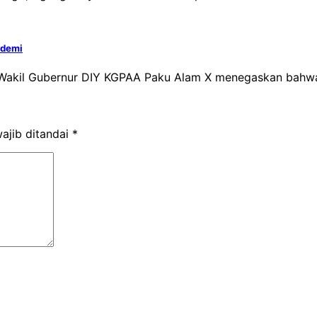
ndemi
– Wakil Gubernur DIY KGPAA Paku Alam X menegaskan bahw
ajib ditandai
*