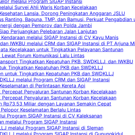
elor melalui Program SIGAP Instansi
elalui Survei Ahli Waris Korban Kecelakaan
 Kesehatan Lansia, Dorong Peningkatan Anggaran JSLU
s Ranting, Baguna, TMP, dan Bamusi, Perkuat Pengabdian 
Sinergi dengan Pemprov dan Polda Jambi
 Siap Perjuangkan Pelebaran Jalan Lanjutan
 Kendaraan melalui SIGAP Instansi di CV Kayu Manis
an IWKBU melalui CRM dan SIGAP Instansi di PT Arjuna Mi
Data Kecelakaan untuk Tingkatkan Pelayanan Santunan
i Lewat Forum Komunikasi Lalu Lintas
 Transport Tingkatkan Kepatuhan PKB, SWDKLLJ, dan IWKBU
untuk Tingkatkan Kepatuhan PKB dan SWDKLLJ
yen untuk Tingkatkan Kepatuhan PKB dan SWDKLLJ
DKLLJ melalui Program CRM dan SIGAP Instansi
Keselamatan di Perlintasan Kereta Api
uk Percepat Penyaluran Santunan Korban Kecelakaan
uk Percepat Penyaluran Santunan Korban Kecelakaan
an Rp73,53 Miliar dengan Layanan Semakin Cepat
Pelopor Keselamatan Berlalu Lintas
lui Program SIGAP Instansi di CV Kaleksanan
n melalui Program SIGAP Instansi
LJ melalui Program SIGAP Instansi di Sleman
KLLJ melalui Program SIGAP Instansi di Gunungkidul