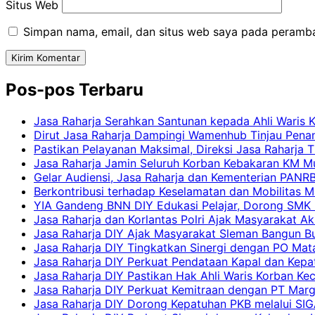
Situs Web
Simpan nama, email, dan situs web saya pada peramba
Pos-pos Terbaru
Jasa Raharja Serahkan Santunan kepada Ahli Waris 
Dirut Jasa Raharja Dampingi Wamenhub Tinjau Pena
Pastikan Pelayanan Maksimal, Direksi Jasa Raharja 
Jasa Raharja Jamin Seluruh Korban Kebakaran KM Mut
Gelar Audiensi, Jasa Raharja dan Kementerian PAN
Berkontribusi terhadap Keselamatan dan Mobilitas M
YIA Gandeng BNN DIY Edukasi Pelajar, Dorong SMK N
Jasa Raharja dan Korlantas Polri Ajak Masyarakat A
Jasa Raharja DIY Ajak Masyarakat Sleman Bangun Bud
Jasa Raharja DIY Tingkatkan Sinergi dengan PO Mat
Jasa Raharja DIY Perkuat Pendataan Kapal dan Kep
Jasa Raharja DIY Pastikan Hak Ahli Waris Korban Ke
Jasa Raharja DIY Perkuat Kemitraan dengan PT Ma
Jasa Raharja DIY Dorong Kepatuhan PKB melalui SIG