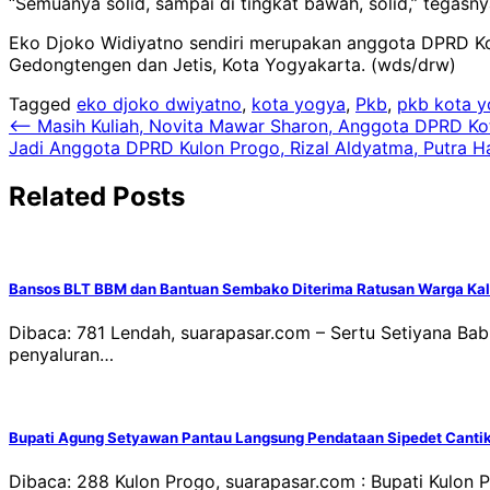
“Semuanya solid, sampai di tingkat bawah, solid,” tega
Eko Djoko Widiyatno sendiri merupakan anggota DPRD Kot
Gedongtengen dan Jetis, Kota Yogyakarta. (wds/drw)
Tagged
eko djoko dwiyatno
,
kota yogya
,
Pkb
,
pkb kota 
Navigasi
⟵
Masih Kuliah, Novita Mawar Sharon, Anggota DPRD Kot
Jadi Anggota DPRD Kulon Progo, Rizal Aldyatma, Putra H
pos
Related Posts
Bansos BLT BBM dan Bantuan Sembako Diterima Ratusan Warga Kal
Dibaca: 781 Lendah, suarapasar.com – Sertu Setiyana B
penyaluran…
Bupati Agung Setyawan Pantau Langsung Pendataan Sipedet Canti
Dibaca: 288 Kulon Progo, suarapasar.com : Bupati Kulo