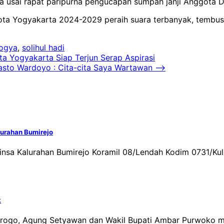
snya usai rapat paripurna pengucapan sumpah janji Anggot
a Yogyakarta 2024-2029 peraih suara terbanyak, tembus 6.
yogya
,
solihul hadi
a Yogyakarta Siap Terjun Serap Aspirasi
asto Wardoyo : Cita-cita Saya Wartawan
⟶
urahan Bumirejo
abinsa Kalurahan Bumirejo Koramil 08/Lendah Kodim 0731/
k
n Progo, Agung Setyawan dan Wakil Bupati Ambar Purwoko 