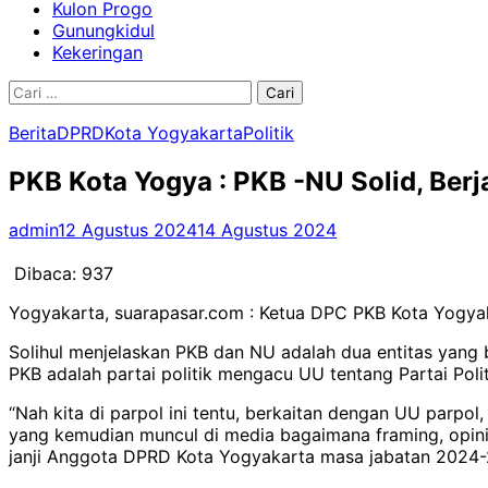
Kulon Progo
Gunungkidul
Kekeringan
Cari
untuk:
Berita
DPRD
Kota Yogyakarta
Politik
PKB Kota Yogya : PKB -NU Solid, Berj
admin
12 Agustus 2024
14 Agustus 2024
Dibaca:
937
Yogyakarta, suarapasar.com : Ketua DPC PKB Kota Yogyak
Solihul menjelaskan PKB dan NU adalah dua entitas yan
PKB adalah partai politik mengacu UU tentang Partai Polit
“Nah kita di parpol ini tentu, berkaitan dengan UU parpo
yang kemudian muncul di media bagaimana framing, opini,
janji Anggota DPRD Kota Yogyakarta masa jabatan 2024-