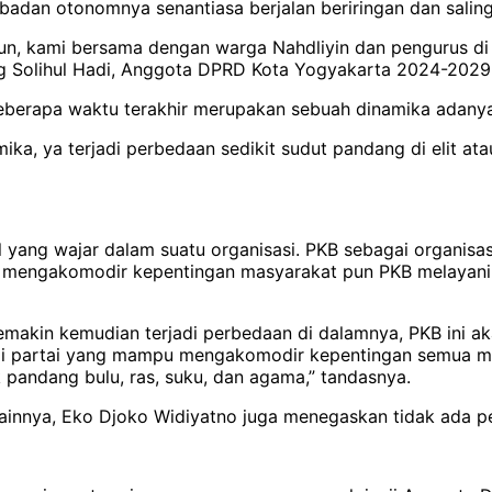
adan otonomnya senantiasa berjalan beriringan dan saling 
pun, kami bersama dengan warga Nahdliyin dan pengurus di 
g Solihul Hadi, Anggota DPRD Kota Yogyakarta 2024-2029
 beberapa waktu terakhir merupakan sebuah dinamika adan
mika, ya terjadi perbedaan sedikit sudut pandang di elit a
ng wajar dalam suatu organisasi. PKB sebagai organisasi p
am mengakomodir kepentingan masyarakat pun PKB melayan
semakin kemudian terjadi perbedaan di dalamnya, PKB ini ak
tapi partai yang mampu mengakomodir kepentingan semua mas
 pandang bulu, ras, suku, dan agama,” tandasnya.
ainnya, Eko Djoko Widiyatno juga menegaskan tidak ada pe