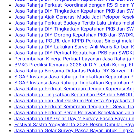
Jasa Raharja Perkuat Koordinasi dengan RS Siloam 
Jasa Raharja DIY Tingkatkan Kepatuhan PKB dan SW
Jasa Raharja Ajak Generasi Muda Jadi Pelopor Kesel
Jasa Raharja Perkuat Budaya Tertib Lalu Lintas mela
Jasa Raharja DIY Tingkatkan Kepatuhan PKB dan SWD
Jasa Raharja DIY Dorong Kepatuhan PKB dan SWDKLLJ
Jasa Raharja, POLRI, dan KPPD Perkuat Sinergi mela
Jasa Raharja DIY Lakukan Survei Ahli Waris Korban 
Jasa Raharja DIY Perkuat Kepatuhan PKB dan SWDKL
Pertumbuhan Kinerja Perkuat Layanan Jasa Raharja 
BMKG Prediksi Kemarau 2026 di DIY Lebih Kering, El 
Jasa Raharja Bersama Ditlantas Polda DIY Survei Ti
SIGAP Instansi Jasa Raharja Tingkatkan Kepatuhan 
SIGAP Instansi Jasa Raharja Tingkatkan Kepatuhan
Jasa Raharja Perkuat Kemitraan dengan Koperasi 
Jasa Raharja Tingkatkan Kepatuhan PKB dan SWDKLLJ
Jasa Raharja dan Unit Gakkum Polresta Yogyakarta P
Jasa Raharja Perkuat Kemitraan dengan PT Sewu Tra
Jasa Raharja Perkuat Peran Relawan Kecelakaan Jal
Jasa Raharja DIY Gelar Day 2 Survey Pasca Bayar un
Festival Sastra Yogyakarta 2026 Resmi Dimulai, Say
Jasa Raharja Gelar Survey Pasca Bayar untuk Tingka