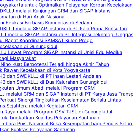
Yogyakarta untuk Optimalkan Pelayanan Korban Kecelakaan
DKLLJ melalui Kunjungan CRM dan SIGAP Instansi
amatan di Hari Anak Nasional
lui Edukasi Berbasis Komunitas di Sedayu
KLLJ melalui SIGAP Instansi di PT Kala Prana Konsultan
 melalui SIGAP Instansi di PT Integrasi Teknologi Ungga
lui Rapat Koordinasi SAMSAT Kulon Progo
Kecelakaan di Gunungkidul
LJ Lewat Program SIGAP Instansi di Unisi Edu Medika
bagi Masyarakat
Nino Kuat Berpotensi Terjadi hingga Akhir Tahun
tik Rawan Kecelakaan di Kota Yogyakarta
PKB dan SWDKLLJ di PT Insan Lestari Andalan
 PKB dan SWDKLLJ di Dua Kalurahan Gunungkidul
Angkutan Umum Abadi melalui Program CRM
 melalui CRM dan SIGAP Instansi di PT Karya Jasa Trans
erkuat Sinergi Tingkatkan Keselamatan Berlalu Lintas
ns Sejahtera melalui Kegiatan CRM
an Raya melalui Program CSV TJSL di Gunungkidul
tuk Tingkatkan Kualitas Pelayanan Santunan
embara Puisi Nasional Buka Kesempatan bagi Penulis Selur
tkan Kualitas Pelayanan Santunan