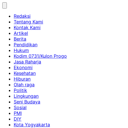
Skip
to
Redaksi
content
Tentang Kami
Kontak Kami
Artikel
Berita
Pendidikan
Hukum
Kodim 0731/Kulon Progo
Jasa Raharja
Ekonomi
Kesehatan
Hiburan
Olah raga
Politik
Lingkungan
Seni Budaya
Sosial
PMI
DIY
Kota Yogyakarta