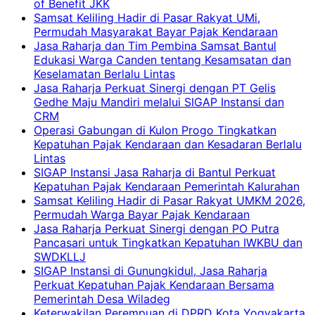
of Benefit JKK
Samsat Keliling Hadir di Pasar Rakyat UMi,
Permudah Masyarakat Bayar Pajak Kendaraan
Jasa Raharja dan Tim Pembina Samsat Bantul
Edukasi Warga Canden tentang Kesamsatan dan
Keselamatan Berlalu Lintas
Jasa Raharja Perkuat Sinergi dengan PT Gelis
Gedhe Maju Mandiri melalui SIGAP Instansi dan
CRM
Operasi Gabungan di Kulon Progo Tingkatkan
Kepatuhan Pajak Kendaraan dan Kesadaran Berlalu
Lintas
SIGAP Instansi Jasa Raharja di Bantul Perkuat
Kepatuhan Pajak Kendaraan Pemerintah Kalurahan
Samsat Keliling Hadir di Pasar Rakyat UMKM 2026,
Permudah Warga Bayar Pajak Kendaraan
Jasa Raharja Perkuat Sinergi dengan PO Putra
Pancasari untuk Tingkatkan Kepatuhan IWKBU dan
SWDKLLJ
SIGAP Instansi di Gunungkidul, Jasa Raharja
Perkuat Kepatuhan Pajak Kendaraan Bersama
Pemerintah Desa Wiladeg
Keterwakilan Perempuan di DPRD Kota Yogyakarta