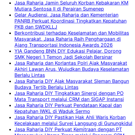
Jasa Raharja Jamin Seluruh Korban Kebakaran KM
Mutiara Sentosa II di Perairan Sumenep
Gelar Audiensi, Jasa Raharja dan Kementerian
PANRB Perkuat Koordinasi Tingkatkan Kepatuhan
PKB dan SWDKLLJ
Berkontribusi terhadap Keselamatan dan Mobilitas
Masyarakat, Jasa Raharja Raih Penghargaan di
Ajang Transportasi Indonesia Awards 2026
YIA Gandeng BNN DIY Edukasi Pelajar, Dorong
SMK Negeri 1 Temon Jadi Sekolah Bersinar
Jasa Raharja dan Korlantas Polri Ajak Masyarakat
Akhiri Lawan Arus, Wujudkan Budaya Keselamatan
Berlalu Lintas
Jasa Raharja DIY Ajak Masyarakat Sleman Bangun
Budaya Tertib Berlalu Lintas
Jasa Raharja DIY Tingkatkan Sinergi dengan PO
Mata Transport melalui CRM dan SIGAP Instansi
Jasa Raharja DIY Perkuat Pendataan Kapal dan
Kepatuhan IWKL di Waduk Sermo
Jasa Raharja DIY Pastikan Hak Ahli Waris Korban
Kecelakaan melalui Survei Langsung di Gunungkidul
Jasa Raharja DIY Perkuat Kemitraan dengan PT