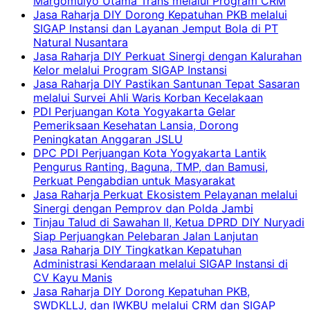
Margomulyo Utama Trans melalui Program CRM
Jasa Raharja DIY Dorong Kepatuhan PKB melalui
SIGAP Instansi dan Layanan Jemput Bola di PT
Natural Nusantara
Jasa Raharja DIY Perkuat Sinergi dengan Kalurahan
Kelor melalui Program SIGAP Instansi
Jasa Raharja DIY Pastikan Santunan Tepat Sasaran
melalui Survei Ahli Waris Korban Kecelakaan
PDI Perjuangan Kota Yogyakarta Gelar
Pemeriksaan Kesehatan Lansia, Dorong
Peningkatan Anggaran JSLU
DPC PDI Perjuangan Kota Yogyakarta Lantik
Pengurus Ranting, Baguna, TMP, dan Bamusi,
Perkuat Pengabdian untuk Masyarakat
Jasa Raharja Perkuat Ekosistem Pelayanan melalui
Sinergi dengan Pemprov dan Polda Jambi
Tinjau Talud di Sawahan II, Ketua DPRD DIY Nuryadi
Siap Perjuangkan Pelebaran Jalan Lanjutan
Jasa Raharja DIY Tingkatkan Kepatuhan
Administrasi Kendaraan melalui SIGAP Instansi di
CV Kayu Manis
Jasa Raharja DIY Dorong Kepatuhan PKB,
SWDKLLJ, dan IWKBU melalui CRM dan SIGAP