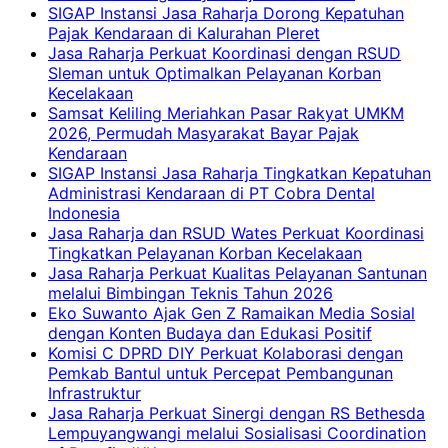
SIGAP Instansi Jasa Raharja Dorong Kepatuhan
Pajak Kendaraan di Kalurahan Pleret
Jasa Raharja Perkuat Koordinasi dengan RSUD
Sleman untuk Optimalkan Pelayanan Korban
Kecelakaan
Samsat Keliling Meriahkan Pasar Rakyat UMKM
2026, Permudah Masyarakat Bayar Pajak
Kendaraan
SIGAP Instansi Jasa Raharja Tingkatkan Kepatuhan
Administrasi Kendaraan di PT Cobra Dental
Indonesia
Jasa Raharja dan RSUD Wates Perkuat Koordinasi
Tingkatkan Pelayanan Korban Kecelakaan
Jasa Raharja Perkuat Kualitas Pelayanan Santunan
melalui Bimbingan Teknis Tahun 2026
Eko Suwanto Ajak Gen Z Ramaikan Media Sosial
dengan Konten Budaya dan Edukasi Positif
Komisi C DPRD DIY Perkuat Kolaborasi dengan
Pemkab Bantul untuk Percepat Pembangunan
Infrastruktur
Jasa Raharja Perkuat Sinergi dengan RS Bethesda
Lempuyangwangi melalui Sosialisasi Coordination