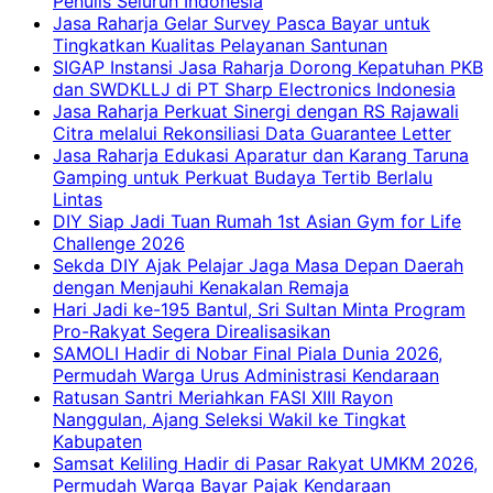
Penulis Seluruh Indonesia
Jasa Raharja Gelar Survey Pasca Bayar untuk
Tingkatkan Kualitas Pelayanan Santunan
SIGAP Instansi Jasa Raharja Dorong Kepatuhan PKB
dan SWDKLLJ di PT Sharp Electronics Indonesia
Jasa Raharja Perkuat Sinergi dengan RS Rajawali
Citra melalui Rekonsiliasi Data Guarantee Letter
Jasa Raharja Edukasi Aparatur dan Karang Taruna
Gamping untuk Perkuat Budaya Tertib Berlalu
Lintas
DIY Siap Jadi Tuan Rumah 1st Asian Gym for Life
Challenge 2026
Sekda DIY Ajak Pelajar Jaga Masa Depan Daerah
dengan Menjauhi Kenakalan Remaja
Hari Jadi ke-195 Bantul, Sri Sultan Minta Program
Pro-Rakyat Segera Direalisasikan
SAMOLI Hadir di Nobar Final Piala Dunia 2026,
Permudah Warga Urus Administrasi Kendaraan
Ratusan Santri Meriahkan FASI XIII Rayon
Nanggulan, Ajang Seleksi Wakil ke Tingkat
Kabupaten
Samsat Keliling Hadir di Pasar Rakyat UMKM 2026,
Permudah Warga Bayar Pajak Kendaraan