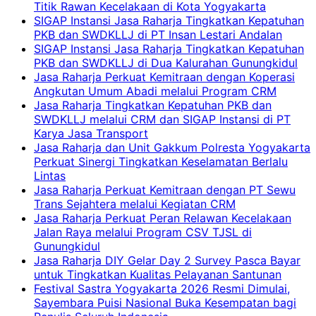
Titik Rawan Kecelakaan di Kota Yogyakarta
SIGAP Instansi Jasa Raharja Tingkatkan Kepatuhan
PKB dan SWDKLLJ di PT Insan Lestari Andalan
SIGAP Instansi Jasa Raharja Tingkatkan Kepatuhan
PKB dan SWDKLLJ di Dua Kalurahan Gunungkidul
Jasa Raharja Perkuat Kemitraan dengan Koperasi
Angkutan Umum Abadi melalui Program CRM
Jasa Raharja Tingkatkan Kepatuhan PKB dan
SWDKLLJ melalui CRM dan SIGAP Instansi di PT
Karya Jasa Transport
Jasa Raharja dan Unit Gakkum Polresta Yogyakarta
Perkuat Sinergi Tingkatkan Keselamatan Berlalu
Lintas
Jasa Raharja Perkuat Kemitraan dengan PT Sewu
Trans Sejahtera melalui Kegiatan CRM
Jasa Raharja Perkuat Peran Relawan Kecelakaan
Jalan Raya melalui Program CSV TJSL di
Gunungkidul
Jasa Raharja DIY Gelar Day 2 Survey Pasca Bayar
untuk Tingkatkan Kualitas Pelayanan Santunan
Festival Sastra Yogyakarta 2026 Resmi Dimulai,
Sayembara Puisi Nasional Buka Kesempatan bagi