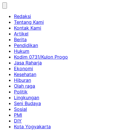
Skip
to
Redaksi
content
Tentang Kami
Kontak Kami
Artikel
Berita
Pendidikan
Hukum
Kodim 0731/Kulon Progo
Jasa Raharja
Ekonomi
Kesehatan
Hiburan
Olah raga
Politik
Lingkungan
Seni Budaya
Sosial
PMI
DIY
Kota Yogyakarta