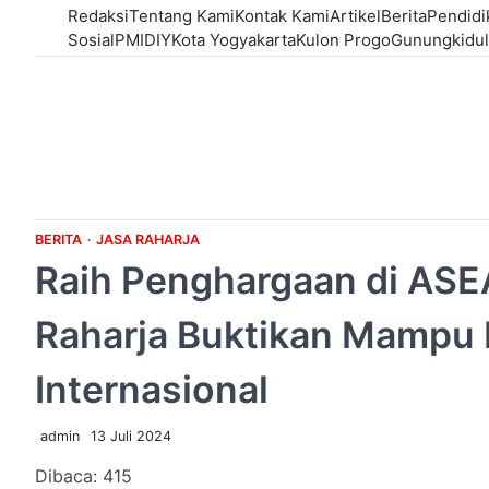
Skip
Redaksi
Tentang Kami
Kontak Kami
Artikel
Berita
Pendidi
to
Sosial
PMI
DIY
Kota Yogyakarta
Kulon Progo
Gunungkidul
content
BERITA
JASA RAHARJA
Raih Penghargaan di ASE
Raharja Buktikan Mampu 
Internasional
admin
13 Juli 2024
Dibaca:
415