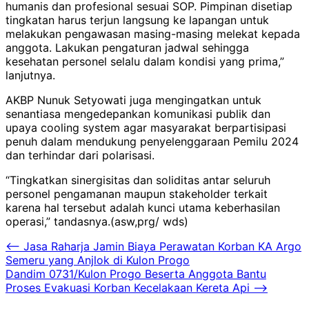
humanis dan profesional sesuai SOP. Pimpinan disetiap
tingkatan harus terjun langsung ke lapangan untuk
melakukan pengawasan masing-masing melekat kepada
anggota. Lakukan pengaturan jadwal sehingga
kesehatan personel selalu dalam kondisi yang prima,”
lanjutnya.
AKBP Nunuk Setyowati juga mengingatkan untuk
senantiasa mengedepankan komunikasi publik dan
upaya cooling system agar masyarakat berpartisipasi
penuh dalam mendukung penyelenggaraan Pemilu 2024
dan terhindar dari polarisasi.
“Tingkatkan sinergisitas dan soliditas antar seluruh
personel pengamanan maupun stakeholder terkait
karena hal tersebut adalah kunci utama keberhasilan
operasi,” tandasnya.(asw,prg/ wds)
Navigasi
⟵
Jasa Raharja Jamin Biaya Perawatan Korban KA Argo
Semeru yang Anjlok di Kulon Progo
pos
Dandim 0731/Kulon Progo Beserta Anggota Bantu
Proses Evakuasi Korban Kecelakaan Kereta Api
⟶