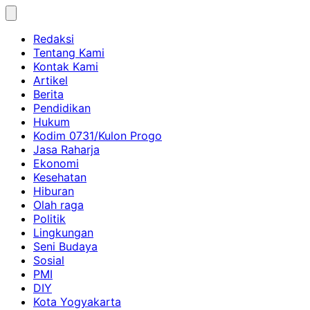
Skip
to
Redaksi
content
Tentang Kami
Kontak Kami
Artikel
Berita
Pendidikan
Hukum
Kodim 0731/Kulon Progo
Jasa Raharja
Ekonomi
Kesehatan
Hiburan
Olah raga
Politik
Lingkungan
Seni Budaya
Sosial
PMI
DIY
Kota Yogyakarta