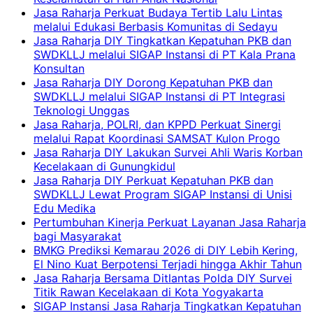
Jasa Raharja Perkuat Budaya Tertib Lalu Lintas
melalui Edukasi Berbasis Komunitas di Sedayu
Jasa Raharja DIY Tingkatkan Kepatuhan PKB dan
SWDKLLJ melalui SIGAP Instansi di PT Kala Prana
Konsultan
Jasa Raharja DIY Dorong Kepatuhan PKB dan
SWDKLLJ melalui SIGAP Instansi di PT Integrasi
Teknologi Unggas
Jasa Raharja, POLRI, dan KPPD Perkuat Sinergi
melalui Rapat Koordinasi SAMSAT Kulon Progo
Jasa Raharja DIY Lakukan Survei Ahli Waris Korban
Kecelakaan di Gunungkidul
Jasa Raharja DIY Perkuat Kepatuhan PKB dan
SWDKLLJ Lewat Program SIGAP Instansi di Unisi
Edu Medika
Pertumbuhan Kinerja Perkuat Layanan Jasa Raharja
bagi Masyarakat
BMKG Prediksi Kemarau 2026 di DIY Lebih Kering,
El Nino Kuat Berpotensi Terjadi hingga Akhir Tahun
Jasa Raharja Bersama Ditlantas Polda DIY Survei
Titik Rawan Kecelakaan di Kota Yogyakarta
SIGAP Instansi Jasa Raharja Tingkatkan Kepatuhan