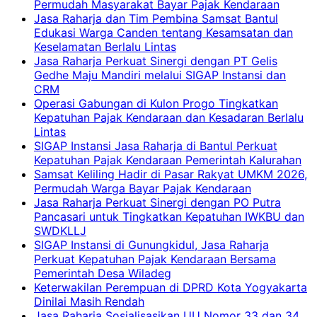
Permudah Masyarakat Bayar Pajak Kendaraan
Jasa Raharja dan Tim Pembina Samsat Bantul
Edukasi Warga Canden tentang Kesamsatan dan
Keselamatan Berlalu Lintas
Jasa Raharja Perkuat Sinergi dengan PT Gelis
Gedhe Maju Mandiri melalui SIGAP Instansi dan
CRM
Operasi Gabungan di Kulon Progo Tingkatkan
Kepatuhan Pajak Kendaraan dan Kesadaran Berlalu
Lintas
SIGAP Instansi Jasa Raharja di Bantul Perkuat
Kepatuhan Pajak Kendaraan Pemerintah Kalurahan
Samsat Keliling Hadir di Pasar Rakyat UMKM 2026,
Permudah Warga Bayar Pajak Kendaraan
Jasa Raharja Perkuat Sinergi dengan PO Putra
Pancasari untuk Tingkatkan Kepatuhan IWKBU dan
SWDKLLJ
SIGAP Instansi di Gunungkidul, Jasa Raharja
Perkuat Kepatuhan Pajak Kendaraan Bersama
Pemerintah Desa Wiladeg
Keterwakilan Perempuan di DPRD Kota Yogyakarta
Dinilai Masih Rendah
Jasa Raharja Sosialisasikan UU Nomor 33 dan 34