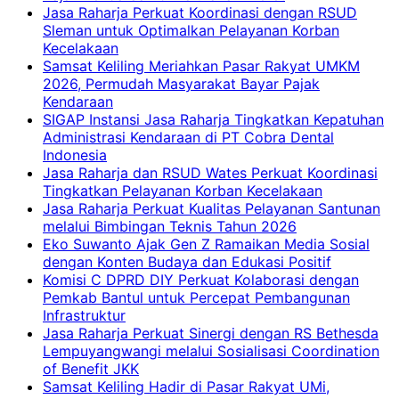
Jasa Raharja Perkuat Koordinasi dengan RSUD
Sleman untuk Optimalkan Pelayanan Korban
Kecelakaan
Samsat Keliling Meriahkan Pasar Rakyat UMKM
2026, Permudah Masyarakat Bayar Pajak
Kendaraan
SIGAP Instansi Jasa Raharja Tingkatkan Kepatuhan
Administrasi Kendaraan di PT Cobra Dental
Indonesia
Jasa Raharja dan RSUD Wates Perkuat Koordinasi
Tingkatkan Pelayanan Korban Kecelakaan
Jasa Raharja Perkuat Kualitas Pelayanan Santunan
melalui Bimbingan Teknis Tahun 2026
Eko Suwanto Ajak Gen Z Ramaikan Media Sosial
dengan Konten Budaya dan Edukasi Positif
Komisi C DPRD DIY Perkuat Kolaborasi dengan
Pemkab Bantul untuk Percepat Pembangunan
Infrastruktur
Jasa Raharja Perkuat Sinergi dengan RS Bethesda
Lempuyangwangi melalui Sosialisasi Coordination
of Benefit JKK
Samsat Keliling Hadir di Pasar Rakyat UMi,