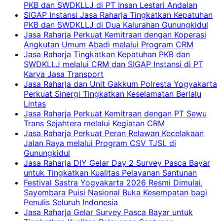
PKB dan SWDKLLJ di PT Insan Lestari Andalan
SIGAP Instansi Jasa Raharja Tingkatkan Kepatuhan
PKB dan SWDKLLJ di Dua Kalurahan Gunungkidul
Jasa Raharja Perkuat Kemitraan dengan Koperasi
Angkutan Umum Abadi melalui Program CRM
Jasa Raharja Tingkatkan Kepatuhan PKB dan
SWDKLLJ melalui CRM dan SIGAP Instansi di PT
Karya Jasa Transport
Jasa Raharja dan Unit Gakkum Polresta Yogyakarta
Perkuat Sinergi Tingkatkan Keselamatan Berlalu
Lintas
Jasa Raharja Perkuat Kemitraan dengan PT Sewu
Trans Sejahtera melalui Kegiatan CRM
Jasa Raharja Perkuat Peran Relawan Kecelakaan
Jalan Raya melalui Program CSV TJSL di
Gunungkidul
Jasa Raharja DIY Gelar Day 2 Survey Pasca Bayar
untuk Tingkatkan Kualitas Pelayanan Santunan
Festival Sastra Yogyakarta 2026 Resmi Dimulai,
Sayembara Puisi Nasional Buka Kesempatan bagi
Penulis Seluruh Indonesia
Jasa Raharja Gelar Survey Pasca Bayar untuk