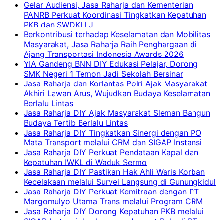
Gelar Audiensi, Jasa Raharja dan Kementerian
PANRB Perkuat Koordinasi Tingkatkan Kepatuhan
PKB dan SWDKLLJ
Berkontribusi terhadap Keselamatan dan Mobilitas
Masyarakat, Jasa Raharja Raih Penghargaan di
Ajang Transportasi Indonesia Awards 2026
YIA Gandeng BNN DIY Edukasi Pelajar, Dorong
SMK Negeri 1 Temon Jadi Sekolah Bersinar
Jasa Raharja dan Korlantas Polri Ajak Masyarakat
Akhiri Lawan Arus, Wujudkan Budaya Keselamatan
Berlalu Lintas
Jasa Raharja DIY Ajak Masyarakat Sleman Bangun
Budaya Tertib Berlalu Lintas
Jasa Raharja DIY Tingkatkan Sinergi dengan PO
Mata Transport melalui CRM dan SIGAP Instansi
Jasa Raharja DIY Perkuat Pendataan Kapal dan
Kepatuhan IWKL di Waduk Sermo
Jasa Raharja DIY Pastikan Hak Ahli Waris Korban
Kecelakaan melalui Survei Langsung di Gunungkidul
Jasa Raharja DIY Perkuat Kemitraan dengan PT
Margomulyo Utama Trans melalui Program CRM
Jasa Raharja DIY Dorong Kepatuhan PKB melalui