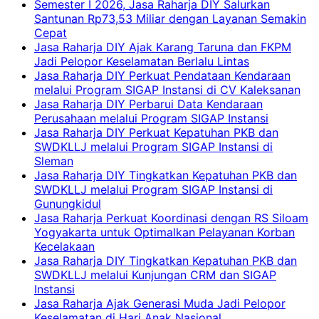
Semester I 2026, Jasa Raharja DIY Salurkan
Santunan Rp73,53 Miliar dengan Layanan Semakin
Cepat
Jasa Raharja DIY Ajak Karang Taruna dan FKPM
Jadi Pelopor Keselamatan Berlalu Lintas
Jasa Raharja DIY Perkuat Pendataan Kendaraan
melalui Program SIGAP Instansi di CV Kaleksanan
Jasa Raharja DIY Perbarui Data Kendaraan
Perusahaan melalui Program SIGAP Instansi
Jasa Raharja DIY Perkuat Kepatuhan PKB dan
SWDKLLJ melalui Program SIGAP Instansi di
Sleman
Jasa Raharja DIY Tingkatkan Kepatuhan PKB dan
SWDKLLJ melalui Program SIGAP Instansi di
Gunungkidul
Jasa Raharja Perkuat Koordinasi dengan RS Siloam
Yogyakarta untuk Optimalkan Pelayanan Korban
Kecelakaan
Jasa Raharja DIY Tingkatkan Kepatuhan PKB dan
SWDKLLJ melalui Kunjungan CRM dan SIGAP
Instansi
Jasa Raharja Ajak Generasi Muda Jadi Pelopor
Keselamatan di Hari Anak Nasional