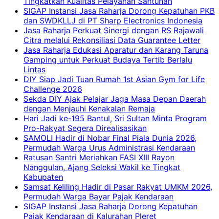
Tingkatkan Kualitas Pelayanan Santunan
SIGAP Instansi Jasa Raharja Dorong Kepatuhan PKB
dan SWDKLLJ di PT Sharp Electronics Indonesia
Jasa Raharja Perkuat Sinergi dengan RS Rajawali
Citra melalui Rekonsiliasi Data Guarantee Letter
Jasa Raharja Edukasi Aparatur dan Karang Taruna
Gamping untuk Perkuat Budaya Tertib Berlalu
Lintas
DIY Siap Jadi Tuan Rumah 1st Asian Gym for Life
Challenge 2026
Sekda DIY Ajak Pelajar Jaga Masa Depan Daerah
dengan Menjauhi Kenakalan Remaja
Hari Jadi ke-195 Bantul, Sri Sultan Minta Program
Pro-Rakyat Segera Direalisasikan
SAMOLI Hadir di Nobar Final Piala Dunia 2026,
Permudah Warga Urus Administrasi Kendaraan
Ratusan Santri Meriahkan FASI XIII Rayon
Nanggulan, Ajang Seleksi Wakil ke Tingkat
Kabupaten
Samsat Keliling Hadir di Pasar Rakyat UMKM 2026,
Permudah Warga Bayar Pajak Kendaraan
SIGAP Instansi Jasa Raharja Dorong Kepatuhan
Pajak Kendaraan di Kalurahan Pleret