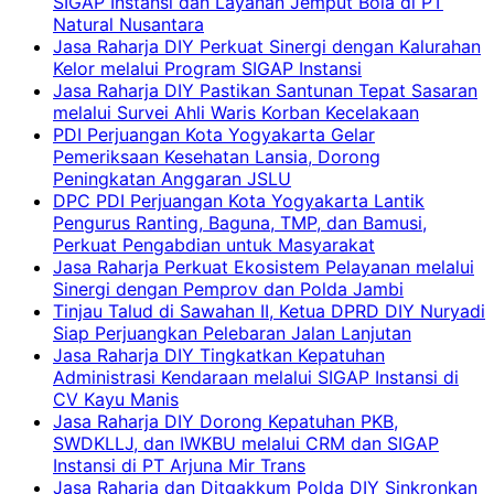
SIGAP Instansi dan Layanan Jemput Bola di PT
Natural Nusantara
Jasa Raharja DIY Perkuat Sinergi dengan Kalurahan
Kelor melalui Program SIGAP Instansi
Jasa Raharja DIY Pastikan Santunan Tepat Sasaran
melalui Survei Ahli Waris Korban Kecelakaan
PDI Perjuangan Kota Yogyakarta Gelar
Pemeriksaan Kesehatan Lansia, Dorong
Peningkatan Anggaran JSLU
DPC PDI Perjuangan Kota Yogyakarta Lantik
Pengurus Ranting, Baguna, TMP, dan Bamusi,
Perkuat Pengabdian untuk Masyarakat
Jasa Raharja Perkuat Ekosistem Pelayanan melalui
Sinergi dengan Pemprov dan Polda Jambi
Tinjau Talud di Sawahan II, Ketua DPRD DIY Nuryadi
Siap Perjuangkan Pelebaran Jalan Lanjutan
Jasa Raharja DIY Tingkatkan Kepatuhan
Administrasi Kendaraan melalui SIGAP Instansi di
CV Kayu Manis
Jasa Raharja DIY Dorong Kepatuhan PKB,
SWDKLLJ, dan IWKBU melalui CRM dan SIGAP
Instansi di PT Arjuna Mir Trans
Jasa Raharja dan Ditgakkum Polda DIY Sinkronkan