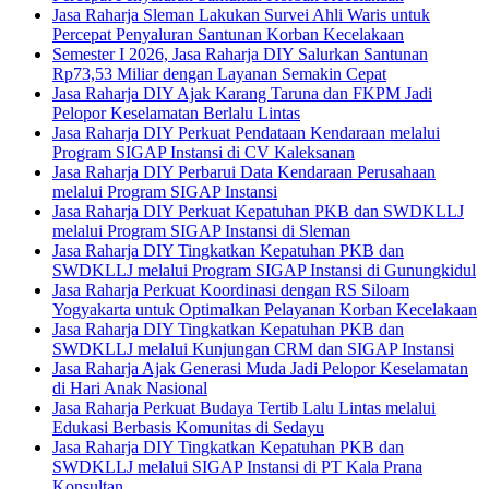
Jasa Raharja Sleman Lakukan Survei Ahli Waris untuk
Percepat Penyaluran Santunan Korban Kecelakaan
Semester I 2026, Jasa Raharja DIY Salurkan Santunan
Rp73,53 Miliar dengan Layanan Semakin Cepat
Jasa Raharja DIY Ajak Karang Taruna dan FKPM Jadi
Pelopor Keselamatan Berlalu Lintas
Jasa Raharja DIY Perkuat Pendataan Kendaraan melalui
Program SIGAP Instansi di CV Kaleksanan
Jasa Raharja DIY Perbarui Data Kendaraan Perusahaan
melalui Program SIGAP Instansi
Jasa Raharja DIY Perkuat Kepatuhan PKB dan SWDKLLJ
melalui Program SIGAP Instansi di Sleman
Jasa Raharja DIY Tingkatkan Kepatuhan PKB dan
SWDKLLJ melalui Program SIGAP Instansi di Gunungkidul
Jasa Raharja Perkuat Koordinasi dengan RS Siloam
Yogyakarta untuk Optimalkan Pelayanan Korban Kecelakaan
Jasa Raharja DIY Tingkatkan Kepatuhan PKB dan
SWDKLLJ melalui Kunjungan CRM dan SIGAP Instansi
Jasa Raharja Ajak Generasi Muda Jadi Pelopor Keselamatan
di Hari Anak Nasional
Jasa Raharja Perkuat Budaya Tertib Lalu Lintas melalui
Edukasi Berbasis Komunitas di Sedayu
Jasa Raharja DIY Tingkatkan Kepatuhan PKB dan
SWDKLLJ melalui SIGAP Instansi di PT Kala Prana
Konsultan