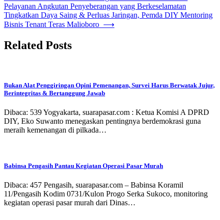
Pelayanan Angkutan Penyeberangan yang Berkeselamatan
pos
Tingkatkan Daya Saing & Perluas Jaringan, Pemda DIY Mentoring
Bisnis Tenant Teras Malioboro
⟶
Related Posts
Bukan Alat Penggiringan Opini Pemenangan, Survei Harus Berwatak Jujur,
Berintegritas & Bertanggung Jawab
Dibaca: 539 Yogyakarta, suarapasar.com : Ketua Komisi A DPRD
DIY, Eko Suwanto menegaskan pentingnya berdemokrasi guna
meraih kemenangan di pilkada…
Babinsa Pengasih Pantau Kegiatan Operasi Pasar Murah
Dibaca: 457 Pengasih, suarapasar.com – Babinsa Koramil
11/Pengasih Kodim 0731/Kulon Progo Serka Sukoco, monitoring
kegiatan operasi pasar murah dari Dinas…