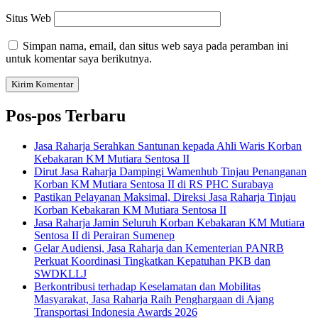
Situs Web
Simpan nama, email, dan situs web saya pada peramban ini
untuk komentar saya berikutnya.
Pos-pos Terbaru
Jasa Raharja Serahkan Santunan kepada Ahli Waris Korban
Kebakaran KM Mutiara Sentosa II
Dirut Jasa Raharja Dampingi Wamenhub Tinjau Penanganan
Korban KM Mutiara Sentosa II di RS PHC Surabaya
Pastikan Pelayanan Maksimal, Direksi Jasa Raharja Tinjau
Korban Kebakaran KM Mutiara Sentosa II
Jasa Raharja Jamin Seluruh Korban Kebakaran KM Mutiara
Sentosa II di Perairan Sumenep
Gelar Audiensi, Jasa Raharja dan Kementerian PANRB
Perkuat Koordinasi Tingkatkan Kepatuhan PKB dan
SWDKLLJ
Berkontribusi terhadap Keselamatan dan Mobilitas
Masyarakat, Jasa Raharja Raih Penghargaan di Ajang
Transportasi Indonesia Awards 2026