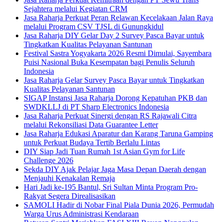
Sejahtera melalui Kegiatan CRM
Jasa Raharja Perkuat Peran Relawan Kecelakaan Jalan Raya
melalui Program CSV TJSL di Gunungkidul
Jasa Raharja DIY Gelar Day 2 Survey Pasca Bayar untuk
Tingkatkan Kualitas Pelayanan Santunan
Festival Sastra Yogyakarta 2026 Resmi Dimulai, Sayembara
Puisi Nasional Buka Kesempatan bagi Penulis Seluruh
Indonesia
Jasa Raharja Gelar Survey Pasca Bayar untuk Tingkatkan
Kualitas Pelayanan Santunan
SIGAP Instansi Jasa Raharja Dorong Kepatuhan PKB dan
SWDKLLJ di PT Sharp Electronics Indonesia
Jasa Raharja Perkuat Sinergi dengan RS Rajawali Citra
melalui Rekonsiliasi Data Guarantee Letter
Jasa Raharja Edukasi Aparatur dan Karang Taruna Gamping
untuk Perkuat Budaya Tertib Berlalu Lintas
DIY Siap Jadi Tuan Rumah 1st Asian Gym for Life
Challenge 2026
Sekda DIY Ajak Pelajar Jaga Masa Depan Daerah dengan
Menjauhi Kenakalan Remaja
Hari Jadi ke-195 Bantul, Sri Sultan Minta Program Pro-
Rakyat Segera Direalisasikan
SAMOLI Hadir di Nobar Final Piala Dunia 2026, Permudah
Warga Urus Administrasi Kendaraan