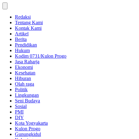
Skip
to
content
Redaksi
Tentang Kami
Kontak Kami
Artikel
Berita
Pendidikan
Hukum
Kodim 0731/Kulon Progo
Jasa Raharja
Ekonomi
Kesehatan
Hiburan
Olah raga
Politik
Lingkungan
Seni Budaya
Sosial
PMI
DIY
Kota Yogyakarta
Kulon Progo
Gunungkidul