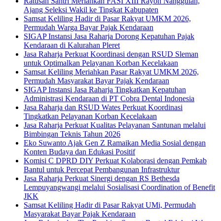
Ratusan Santri Meriahkan FASI XIII Rayon Nanggulan,
Ajang Seleksi Wakil ke Tingkat Kabupaten
Samsat Keliling Hadir di Pasar Rakyat UMKM 2026,
Permudah Warga Bayar Pajak Kendaraan
SIGAP Instansi Jasa Raharja Dorong Kepatuhan Pajak
Kendaraan di Kalurahan Pleret
Jasa Raharja Perkuat Koordinasi dengan RSUD Sleman
untuk Optimalkan Pelayanan Korban Kecelakaan
Samsat Keliling Meriahkan Pasar Rakyat UMKM 2026,
Permudah Masyarakat Bayar Pajak Kendaraan
SIGAP Instansi Jasa Raharja Tingkatkan Kepatuhan
Administrasi Kendaraan di PT Cobra Dental Indonesia
Jasa Raharja dan RSUD Wates Perkuat Koordinasi
Tingkatkan Pelayanan Korban Kecelakaan
Jasa Raharja Perkuat Kualitas Pelayanan Santunan melalui
Bimbingan Teknis Tahun 2026
Eko Suwanto Ajak Gen Z Ramaikan Media Sosial dengan
Konten Budaya dan Edukasi Positif
Komisi C DPRD DIY Perkuat Kolaborasi dengan Pemkab
Bantul untuk Percepat Pembangunan Infrastruktur
Jasa Raharja Perkuat Sinergi dengan RS Bethesda
Lempuyangwangi melalui Sosialisasi Coordination of Benefit
JKK
Samsat Keliling Hadir di Pasar Rakyat UMi, Permudah
Masyarakat Bayar Pajak Kendaraan