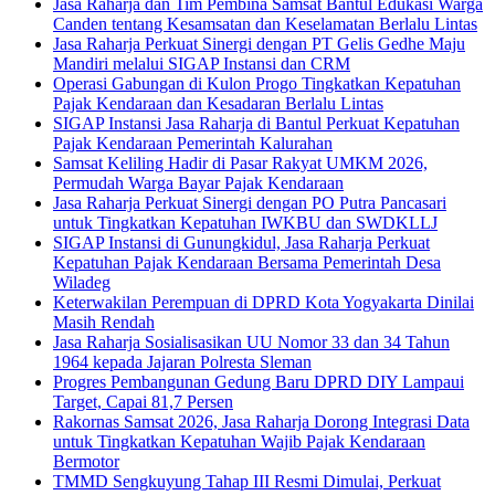
Jasa Raharja dan Tim Pembina Samsat Bantul Edukasi Warga
Canden tentang Kesamsatan dan Keselamatan Berlalu Lintas
Jasa Raharja Perkuat Sinergi dengan PT Gelis Gedhe Maju
Mandiri melalui SIGAP Instansi dan CRM
Operasi Gabungan di Kulon Progo Tingkatkan Kepatuhan
Pajak Kendaraan dan Kesadaran Berlalu Lintas
SIGAP Instansi Jasa Raharja di Bantul Perkuat Kepatuhan
Pajak Kendaraan Pemerintah Kalurahan
Samsat Keliling Hadir di Pasar Rakyat UMKM 2026,
Permudah Warga Bayar Pajak Kendaraan
Jasa Raharja Perkuat Sinergi dengan PO Putra Pancasari
untuk Tingkatkan Kepatuhan IWKBU dan SWDKLLJ
SIGAP Instansi di Gunungkidul, Jasa Raharja Perkuat
Kepatuhan Pajak Kendaraan Bersama Pemerintah Desa
Wiladeg
Keterwakilan Perempuan di DPRD Kota Yogyakarta Dinilai
Masih Rendah
Jasa Raharja Sosialisasikan UU Nomor 33 dan 34 Tahun
1964 kepada Jajaran Polresta Sleman
Progres Pembangunan Gedung Baru DPRD DIY Lampaui
Target, Capai 81,7 Persen
Rakornas Samsat 2026, Jasa Raharja Dorong Integrasi Data
untuk Tingkatkan Kepatuhan Wajib Pajak Kendaraan
Bermotor
TMMD Sengkuyung Tahap III Resmi Dimulai, Perkuat