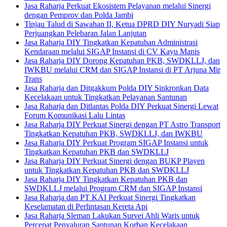
Jasa Raharja Perkuat Ekosistem Pelayanan melalui Sinergi
dengan Pemprov dan Polda Jambi
Tinjau Talud di Sawahan II, Ketua DPRD DIY Nuryadi Siap
Perjuangkan Pelebaran Jalan Lanjutan
Jasa Raharja DIY Tingkatkan Kepatuhan Administrasi
Kendaraan melalui SIGAP Instansi di CV Kayu Manis
Jasa Raharja DIY Dorong Kepatuhan PKB, SWDKLLJ, dan
IWKBU melalui CRM dan SIGAP Instansi di PT Arjuna Mir
Trans
Jasa Raharja dan Ditgakkum Polda DIY Sinkronkan Data
Kecelakaan untuk Tingkatkan Pelayanan Santunan
Jasa Raharja dan Ditlantas Polda DIY Perkuat Sinergi Lewat
Forum Komunikasi Lalu Lintas
Jasa Raharja DIY Perkuat Sinergi dengan PT Astro Transport
Tingkatkan Kepatuhan PKB, SWDKLLJ, dan IWKBU
Jasa Raharja DIY Perkuat Program SIGAP Instansi untuk
Tingkatkan Kepatuhan PKB dan SWDKLLJ
Jasa Raharja DIY Perkuat Sinergi dengan BUKP Playen
untuk Tingkatkan Kepatuhan PKB dan SWDKLLJ
Jasa Raharja DIY Tingkatkan Kepatuhan PKB dan
SWDKLLJ melalui Program CRM dan SIGAP Instansi
Jasa Raharja dan PT KAI Perkuat Sinergi Tingkatkan
Keselamatan di Perlintasan Kereta Api
Jasa Raharja Sleman Lakukan Survei Ahli Waris untuk
Percepat Penyaluran Santunan Korban Kecelakaan