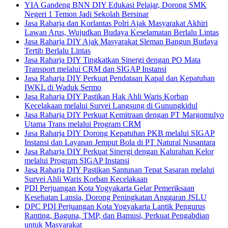
YIA Gandeng BNN DIY Edukasi Pelajar, Dorong SMK
Negeri 1 Temon Jadi Sekolah Bersinar
Jasa Raharja dan Korlantas Polri Ajak Masyarakat Akhiri
Lawan Arus, Wujudkan Budaya Keselamatan Berlalu Lintas
Jasa Raharja DIY Ajak Masyarakat Sleman Bangun Budaya
Tertib Berlalu Lintas
Jasa Raharja DIY Tingkatkan Sinergi dengan PO Mata
Transport melalui CRM dan SIGAP Instansi
Jasa Raharja DIY Perkuat Pendataan Kapal dan Kepatuhan
IWKL di Waduk Sermo
Jasa Raharja DIY Pastikan Hak Ahli Waris Korban
Kecelakaan melalui Survei Langsung di Gunungkidul
Jasa Raharja DIY Perkuat Kemitraan dengan PT Margomulyo
Utama Trans melalui Program CRM
Jasa Raharja DIY Dorong Kepatuhan PKB melalui SIGAP
Instansi dan Layanan Jemput Bola di PT Natural Nusantara
Jasa Raharja DIY Perkuat Sinergi dengan Kalurahan Kelor
melalui Program SIGAP Instansi
Jasa Raharja DIY Pastikan Santunan Tepat Sasaran melalui
Survei Ahli Waris Korban Kecelakaan
PDI Perjuangan Kota Yogyakarta Gelar Pemeriksaan
Kesehatan Lansia, Dorong Peningkatan Anggaran JSLU
DPC PDI Perjuangan Kota Yogyakarta Lantik Pengurus
Ranting, Baguna, TMP, dan Bamusi, Perkuat Pengabdian
untuk Masyarakat