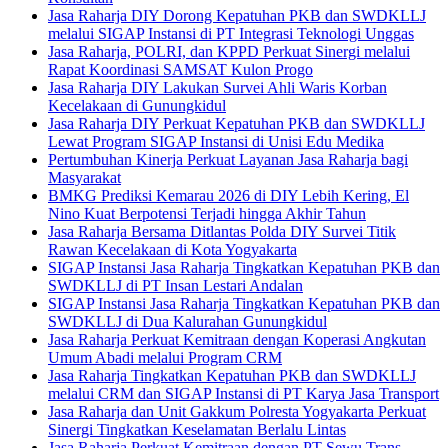
Jasa Raharja DIY Dorong Kepatuhan PKB dan SWDKLLJ
melalui SIGAP Instansi di PT Integrasi Teknologi Unggas
Jasa Raharja, POLRI, dan KPPD Perkuat Sinergi melalui
Rapat Koordinasi SAMSAT Kulon Progo
Jasa Raharja DIY Lakukan Survei Ahli Waris Korban
Kecelakaan di Gunungkidul
Jasa Raharja DIY Perkuat Kepatuhan PKB dan SWDKLLJ
Lewat Program SIGAP Instansi di Unisi Edu Medika
Pertumbuhan Kinerja Perkuat Layanan Jasa Raharja bagi
Masyarakat
BMKG Prediksi Kemarau 2026 di DIY Lebih Kering, El
Nino Kuat Berpotensi Terjadi hingga Akhir Tahun
Jasa Raharja Bersama Ditlantas Polda DIY Survei Titik
Rawan Kecelakaan di Kota Yogyakarta
SIGAP Instansi Jasa Raharja Tingkatkan Kepatuhan PKB dan
SWDKLLJ di PT Insan Lestari Andalan
SIGAP Instansi Jasa Raharja Tingkatkan Kepatuhan PKB dan
SWDKLLJ di Dua Kalurahan Gunungkidul
Jasa Raharja Perkuat Kemitraan dengan Koperasi Angkutan
Umum Abadi melalui Program CRM
Jasa Raharja Tingkatkan Kepatuhan PKB dan SWDKLLJ
melalui CRM dan SIGAP Instansi di PT Karya Jasa Transport
Jasa Raharja dan Unit Gakkum Polresta Yogyakarta Perkuat
Sinergi Tingkatkan Keselamatan Berlalu Lintas
Jasa Raharja Perkuat Kemitraan dengan PT Sewu Trans