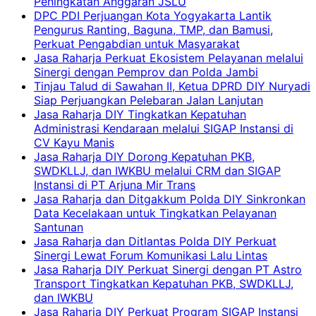
Peningkatan Anggaran JSLU
DPC PDI Perjuangan Kota Yogyakarta Lantik
Pengurus Ranting, Baguna, TMP, dan Bamusi,
Perkuat Pengabdian untuk Masyarakat
Jasa Raharja Perkuat Ekosistem Pelayanan melalui
Sinergi dengan Pemprov dan Polda Jambi
Tinjau Talud di Sawahan II, Ketua DPRD DIY Nuryadi
Siap Perjuangkan Pelebaran Jalan Lanjutan
Jasa Raharja DIY Tingkatkan Kepatuhan
Administrasi Kendaraan melalui SIGAP Instansi di
CV Kayu Manis
Jasa Raharja DIY Dorong Kepatuhan PKB,
SWDKLLJ, dan IWKBU melalui CRM dan SIGAP
Instansi di PT Arjuna Mir Trans
Jasa Raharja dan Ditgakkum Polda DIY Sinkronkan
Data Kecelakaan untuk Tingkatkan Pelayanan
Santunan
Jasa Raharja dan Ditlantas Polda DIY Perkuat
Sinergi Lewat Forum Komunikasi Lalu Lintas
Jasa Raharja DIY Perkuat Sinergi dengan PT Astro
Transport Tingkatkan Kepatuhan PKB, SWDKLLJ,
dan IWKBU
Jasa Raharja DIY Perkuat Program SIGAP Instansi