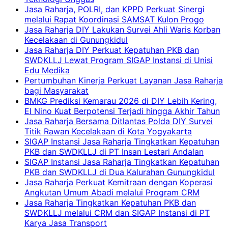
Jasa Raharja, POLRI, dan KPPD Perkuat Sinergi
melalui Rapat Koordinasi SAMSAT Kulon Progo
Jasa Raharja DIY Lakukan Survei Ahli Waris Korban
Kecelakaan di Gunungkidul
Jasa Raharja DIY Perkuat Kepatuhan PKB dan
SWDKLLJ Lewat Program SIGAP Instansi di Unisi
Edu Medika
Pertumbuhan Kinerja Perkuat Layanan Jasa Raharja
bagi Masyarakat
BMKG Prediksi Kemarau 2026 di DIY Lebih Kering,
El Nino Kuat Berpotensi Terjadi hingga Akhir Tahun
Jasa Raharja Bersama Ditlantas Polda DIY Survei
Titik Rawan Kecelakaan di Kota Yogyakarta
SIGAP Instansi Jasa Raharja Tingkatkan Kepatuhan
PKB dan SWDKLLJ di PT Insan Lestari Andalan
SIGAP Instansi Jasa Raharja Tingkatkan Kepatuhan
PKB dan SWDKLLJ di Dua Kalurahan Gunungkidul
Jasa Raharja Perkuat Kemitraan dengan Koperasi
Angkutan Umum Abadi melalui Program CRM
Jasa Raharja Tingkatkan Kepatuhan PKB dan
SWDKLLJ melalui CRM dan SIGAP Instansi di PT
Karya Jasa Transport