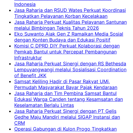
Indonesia
Jasa Raharja dan RSUD Wates Perkuat Koordinasi
Tingkatkan Pelayanan Korban Kecelakaan
Jasa Raharja Perkuat Kualitas Pelayanan Santunan
melalui Bimbingan Teknis Tahun 2026
Eko Suwanto Ajak Gen Z Ramaikan Media Sosial
dengan Konten Budaya dan Edukasi Positif
Komisi C DPRD DIY Perkuat Kolaborasi dengan
Pemkab Bantul untuk Percepat Pembangunan
Infrastruktur
Jasa Raharja Perkuat Sinergi dengan RS Bethesda
Lempuyangwangi melalui Sosialisasi Coordination
of Benefit JKK
Samsat Keliling Hadir di Pasar Rakyat UMi,
Permudah Masyarakat Bayar Pajak Kendaraan
Jasa Raharja dan Tim Pembina Samsat Bantul
Edukasi Warga Canden tentang Kesamsatan dan
Keselamatan Berlalu Lintas
Jasa Raharja Perkuat Sinergi dengan PT Gelis
Gedhe Maju Mandiri melalui SIGAP Instansi dan
CRM
Operasi Gabungan di Kulon Progo Tingkatkan