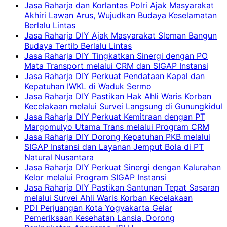
Jasa Raharja dan Korlantas Polri Ajak Masyarakat
Akhiri Lawan Arus, Wujudkan Budaya Keselamatan
Berlalu Lintas
Jasa Raharja DIY Ajak Masyarakat Sleman Bangun
Budaya Tertib Berlalu Lintas
Jasa Raharja DIY Tingkatkan Sinergi dengan PO
Mata Transport melalui CRM dan SIGAP Instansi
Jasa Raharja DIY Perkuat Pendataan Kapal dan
Kepatuhan IWKL di Waduk Sermo
Jasa Raharja DIY Pastikan Hak Ahli Waris Korban
Kecelakaan melalui Survei Langsung di Gunungkidul
Jasa Raharja DIY Perkuat Kemitraan dengan PT
Margomulyo Utama Trans melalui Program CRM
Jasa Raharja DIY Dorong Kepatuhan PKB melalui
SIGAP Instansi dan Layanan Jemput Bola di PT
Natural Nusantara
Jasa Raharja DIY Perkuat Sinergi dengan Kalurahan
Kelor melalui Program SIGAP Instansi
Jasa Raharja DIY Pastikan Santunan Tepat Sasaran
melalui Survei Ahli Waris Korban Kecelakaan
PDI Perjuangan Kota Yogyakarta Gelar
Pemeriksaan Kesehatan Lansia, Dorong