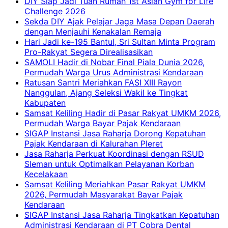
DIY Siap Jadi Tuan Rumah 1st Asian Gym for Life
Challenge 2026
Sekda DIY Ajak Pelajar Jaga Masa Depan Daerah
dengan Menjauhi Kenakalan Remaja
Hari Jadi ke-195 Bantul, Sri Sultan Minta Program
Pro-Rakyat Segera Direalisasikan
SAMOLI Hadir di Nobar Final Piala Dunia 2026,
Permudah Warga Urus Administrasi Kendaraan
Ratusan Santri Meriahkan FASI XIII Rayon
Nanggulan, Ajang Seleksi Wakil ke Tingkat
Kabupaten
Samsat Keliling Hadir di Pasar Rakyat UMKM 2026,
Permudah Warga Bayar Pajak Kendaraan
SIGAP Instansi Jasa Raharja Dorong Kepatuhan
Pajak Kendaraan di Kalurahan Pleret
Jasa Raharja Perkuat Koordinasi dengan RSUD
Sleman untuk Optimalkan Pelayanan Korban
Kecelakaan
Samsat Keliling Meriahkan Pasar Rakyat UMKM
2026, Permudah Masyarakat Bayar Pajak
Kendaraan
SIGAP Instansi Jasa Raharja Tingkatkan Kepatuhan
Administrasi Kendaraan di PT Cobra Dental