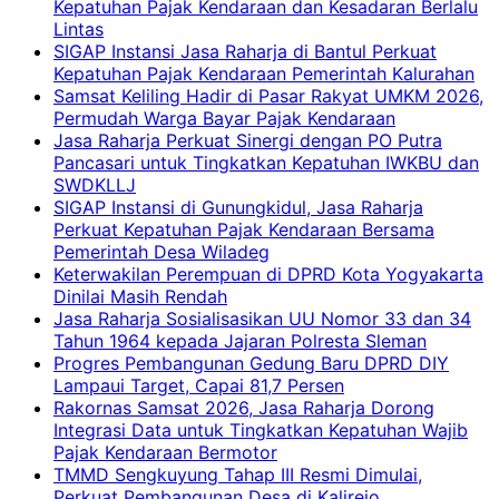
Kepatuhan Pajak Kendaraan dan Kesadaran Berlalu
Lintas
SIGAP Instansi Jasa Raharja di Bantul Perkuat
Kepatuhan Pajak Kendaraan Pemerintah Kalurahan
Samsat Keliling Hadir di Pasar Rakyat UMKM 2026,
Permudah Warga Bayar Pajak Kendaraan
Jasa Raharja Perkuat Sinergi dengan PO Putra
Pancasari untuk Tingkatkan Kepatuhan IWKBU dan
SWDKLLJ
SIGAP Instansi di Gunungkidul, Jasa Raharja
Perkuat Kepatuhan Pajak Kendaraan Bersama
Pemerintah Desa Wiladeg
Keterwakilan Perempuan di DPRD Kota Yogyakarta
Dinilai Masih Rendah
Jasa Raharja Sosialisasikan UU Nomor 33 dan 34
Tahun 1964 kepada Jajaran Polresta Sleman
Progres Pembangunan Gedung Baru DPRD DIY
Lampaui Target, Capai 81,7 Persen
Rakornas Samsat 2026, Jasa Raharja Dorong
Integrasi Data untuk Tingkatkan Kepatuhan Wajib
Pajak Kendaraan Bermotor
TMMD Sengkuyung Tahap III Resmi Dimulai,
Perkuat Pembangunan Desa di Kalirejo