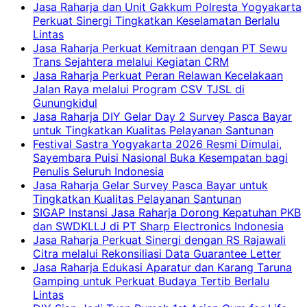
Jasa Raharja dan Unit Gakkum Polresta Yogyakarta
Perkuat Sinergi Tingkatkan Keselamatan Berlalu
Lintas
Jasa Raharja Perkuat Kemitraan dengan PT Sewu
Trans Sejahtera melalui Kegiatan CRM
Jasa Raharja Perkuat Peran Relawan Kecelakaan
Jalan Raya melalui Program CSV TJSL di
Gunungkidul
Jasa Raharja DIY Gelar Day 2 Survey Pasca Bayar
untuk Tingkatkan Kualitas Pelayanan Santunan
Festival Sastra Yogyakarta 2026 Resmi Dimulai,
Sayembara Puisi Nasional Buka Kesempatan bagi
Penulis Seluruh Indonesia
Jasa Raharja Gelar Survey Pasca Bayar untuk
Tingkatkan Kualitas Pelayanan Santunan
SIGAP Instansi Jasa Raharja Dorong Kepatuhan PKB
dan SWDKLLJ di PT Sharp Electronics Indonesia
Jasa Raharja Perkuat Sinergi dengan RS Rajawali
Citra melalui Rekonsiliasi Data Guarantee Letter
Jasa Raharja Edukasi Aparatur dan Karang Taruna
Gamping untuk Perkuat Budaya Tertib Berlalu
Lintas