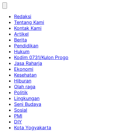
Skip
to
Redaksi
content
Tentang Kami
Kontak Kami
Artikel
Berita
Pendidikan
Hukum
Kodim 0731/Kulon Progo
Jasa Raharja
Ekonomi
Kesehatan
Hiburan
Olah raga
Politik
Lingkungan
Seni Budaya
Sosial
PMI
DIY
Kota Yogyakarta