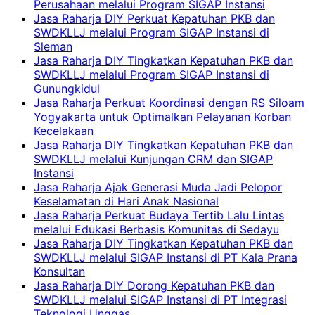
Perusahaan melalui Program SIGAP Instansi
Jasa Raharja DIY Perkuat Kepatuhan PKB dan
SWDKLLJ melalui Program SIGAP Instansi di
Sleman
Jasa Raharja DIY Tingkatkan Kepatuhan PKB dan
SWDKLLJ melalui Program SIGAP Instansi di
Gunungkidul
Jasa Raharja Perkuat Koordinasi dengan RS Siloam
Yogyakarta untuk Optimalkan Pelayanan Korban
Kecelakaan
Jasa Raharja DIY Tingkatkan Kepatuhan PKB dan
SWDKLLJ melalui Kunjungan CRM dan SIGAP
Instansi
Jasa Raharja Ajak Generasi Muda Jadi Pelopor
Keselamatan di Hari Anak Nasional
Jasa Raharja Perkuat Budaya Tertib Lalu Lintas
melalui Edukasi Berbasis Komunitas di Sedayu
Jasa Raharja DIY Tingkatkan Kepatuhan PKB dan
SWDKLLJ melalui SIGAP Instansi di PT Kala Prana
Konsultan
Jasa Raharja DIY Dorong Kepatuhan PKB dan
SWDKLLJ melalui SIGAP Instansi di PT Integrasi
Teknologi Unggas