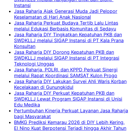
Instansi
Jasa Raharja Ajak Generasi Muda Jadi Pelopor
Keselamatan di Hari Anak Nasional
Jasa Raharja Perkuat Budaya Tertib Lalu Lintas
melalui Edukasi Berbasis Komunitas di Sedayu
Jasa Raharja DIY Tingkatkan Kepatuhan PKB dan
SWDKLLJ melalui SIGAP Instansi di PT Kala Prana
Konsultan
Jasa Raharja DIY Dorong Kepatuhan PKB dan
SWDKLLJ melalui SIGAP Instansi di PT Integrasi
Teknologi Unggas
Jasa Raharja, POLRI, dan KPPD Perkuat Sinergi
melalui Rapat Koordinasi SAMSAT Kulon Progo
Jasa Raharja DIY Lakukan Survei Ahli Waris Korban
Kecelakaan di Gunungkidul
Jasa Raharja DIY Perkuat Kepatuhan PKB dan
SWDKLLJ Lewat Program SIGAP Instansi di Unisi
Edu Medika
Pertumbuhan Kinerja Perkuat Layanan Jasa Raharja
bagi Masyarakat
BMKG Prediksi Kemarau 2026 di DIY Lebih Kering,
El Nino Kuat Berpotensi Terjadi hingga Akhir Tahun