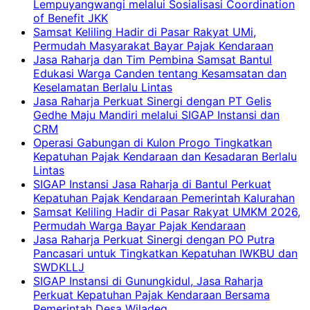
Lempuyangwangi melalui Sosialisasi Coordination
of Benefit JKK
Samsat Keliling Hadir di Pasar Rakyat UMi,
Permudah Masyarakat Bayar Pajak Kendaraan
Jasa Raharja dan Tim Pembina Samsat Bantul
Edukasi Warga Canden tentang Kesamsatan dan
Keselamatan Berlalu Lintas
Jasa Raharja Perkuat Sinergi dengan PT Gelis
Gedhe Maju Mandiri melalui SIGAP Instansi dan
CRM
Operasi Gabungan di Kulon Progo Tingkatkan
Kepatuhan Pajak Kendaraan dan Kesadaran Berlalu
Lintas
SIGAP Instansi Jasa Raharja di Bantul Perkuat
Kepatuhan Pajak Kendaraan Pemerintah Kalurahan
Samsat Keliling Hadir di Pasar Rakyat UMKM 2026,
Permudah Warga Bayar Pajak Kendaraan
Jasa Raharja Perkuat Sinergi dengan PO Putra
Pancasari untuk Tingkatkan Kepatuhan IWKBU dan
SWDKLLJ
SIGAP Instansi di Gunungkidul, Jasa Raharja
Perkuat Kepatuhan Pajak Kendaraan Bersama
Pemerintah Desa Wiladeg