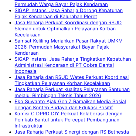
Permudah Warga Bayar Pajak Kendaraan
SIGAP Instansi Jasa Raharja Dorong Kepatuhan
Pajak Kendaraan di Kalurahan Pleret
Jasa Raharja Perkuat Koordinasi dengan RSUD
Sleman untuk Optimalkan Pelayanan Korban
Kecelakaan
Samsat Keliling Meriahkan Pasar Rakyat UMKM
2026, Permudah Masyarakat Bayar Pajak
Kendaraan
SIGAP Instansi Jasa Raharja Tingkatkan Kepatuhan
Administrasi Kendaraan di PT Cobra Dental
Indonesia
Jasa Raharja dan RSUD Wates Perkuat Koordinasi
Tingkatkan Pelayanan Korban Kecelakaan
Jasa Raharja Perkuat Kualitas Pelayanan Santunan
melalui Bimbingan Teknis Tahun 2026
Eko Suwanto Ajak Gen Z Ramaikan Media Sosial
dengan Konten Budaya dan Edukasi Positif
Komisi C DPRD DIY Perkuat Kolaborasi dengan
Pemkab Bantul untuk Percepat Pembangunan
Infrastruktur
Jasa Raharja Perkuat Sinergi dengan RS Bethesda