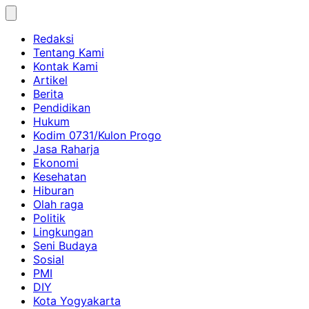
Skip
to
Redaksi
content
Tentang Kami
Kontak Kami
Artikel
Berita
Pendidikan
Hukum
Kodim 0731/Kulon Progo
Jasa Raharja
Ekonomi
Kesehatan
Hiburan
Olah raga
Politik
Lingkungan
Seni Budaya
Sosial
PMI
DIY
Kota Yogyakarta