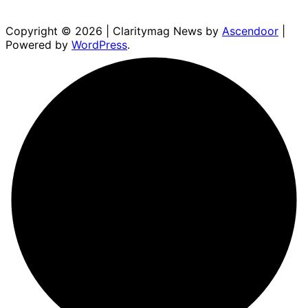
Copyright © 2026
| Claritymag News by
Ascendoor
|
Powered by
WordPress
.