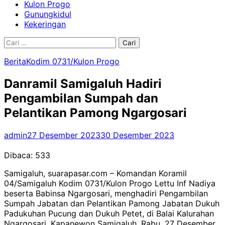
Kulon Progo
Gunungkidul
Kekeringan
Cari
untuk:
Berita
Kodim 0731/Kulon Progo
Danramil Samigaluh Hadiri
Pengambilan Sumpah dan
Pelantikan Pamong Ngargosari
admin
27 Desember 2023
30 Desember 2023
Dibaca:
533
Samigaluh, suarapasar.com – Komandan Koramil
04/Samigaluh Kodim 0731/Kulon Progo Lettu Inf Nadiya
beserta Babinsa Ngargosari, menghadiri Pengambilan
Sumpah Jabatan dan Pelantikan Pamong Jabatan Dukuh
Padukuhan Pucung dan Dukuh Petet, di Balai Kalurahan
Ngargosari, Kapanewon Samigaluh, Rabu, 27 Desember