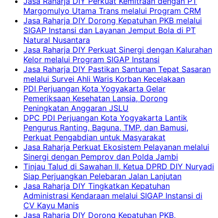
Jasa Raharja DIY Perkuat Kemitraan dengan PT
Margomulyo Utama Trans melalui Program CRM
Jasa Raharja DIY Dorong Kepatuhan PKB melalui
SIGAP Instansi dan Layanan Jemput Bola di PT
Natural Nusantara
Jasa Raharja DIY Perkuat Sinergi dengan Kalurahan
Kelor melalui Program SIGAP Instansi
Jasa Raharja DIY Pastikan Santunan Tepat Sasaran
melalui Survei Ahli Waris Korban Kecelakaan
PDI Perjuangan Kota Yogyakarta Gelar
Pemeriksaan Kesehatan Lansia, Dorong
Peningkatan Anggaran JSLU
DPC PDI Perjuangan Kota Yogyakarta Lantik
Pengurus Ranting, Baguna, TMP, dan Bamusi,
Perkuat Pengabdian untuk Masyarakat
Jasa Raharja Perkuat Ekosistem Pelayanan melalui
Sinergi dengan Pemprov dan Polda Jambi
Tinjau Talud di Sawahan II, Ketua DPRD DIY Nuryadi
Siap Perjuangkan Pelebaran Jalan Lanjutan
Jasa Raharja DIY Tingkatkan Kepatuhan
Administrasi Kendaraan melalui SIGAP Instansi di
CV Kayu Manis
Jasa Raharja DIY Dorong Kepatuhan PKB,