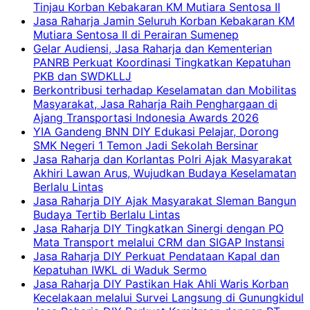
Tinjau Korban Kebakaran KM Mutiara Sentosa II
Jasa Raharja Jamin Seluruh Korban Kebakaran KM
Mutiara Sentosa II di Perairan Sumenep
Gelar Audiensi, Jasa Raharja dan Kementerian
PANRB Perkuat Koordinasi Tingkatkan Kepatuhan
PKB dan SWDKLLJ
Berkontribusi terhadap Keselamatan dan Mobilitas
Masyarakat, Jasa Raharja Raih Penghargaan di
Ajang Transportasi Indonesia Awards 2026
YIA Gandeng BNN DIY Edukasi Pelajar, Dorong
SMK Negeri 1 Temon Jadi Sekolah Bersinar
Jasa Raharja dan Korlantas Polri Ajak Masyarakat
Akhiri Lawan Arus, Wujudkan Budaya Keselamatan
Berlalu Lintas
Jasa Raharja DIY Ajak Masyarakat Sleman Bangun
Budaya Tertib Berlalu Lintas
Jasa Raharja DIY Tingkatkan Sinergi dengan PO
Mata Transport melalui CRM dan SIGAP Instansi
Jasa Raharja DIY Perkuat Pendataan Kapal dan
Kepatuhan IWKL di Waduk Sermo
Jasa Raharja DIY Pastikan Hak Ahli Waris Korban
Kecelakaan melalui Survei Langsung di Gunungkidul