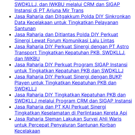
SWDKLLJ, dan IWKBU melalui CRM dan SIGAP
Instansi di PT Arjuna Mir Trans
Jasa Raharja dan Ditgakkum Polda DIY Sinkronkan
Data Kecelakaan untuk Tingkatkan Pelayanan
Santunan
Jasa Raharja dan Ditlantas Polda DIY Perkuat
Sinergi Lewat Forum Komunikasi Lalu Lintas
Jasa Raharja DIY Perkuat Sinergi dengan PT Astro
Transport Tingkatkan Kepatuhan PKB, SWDKLLJ,
dan IWKBU
Jasa Raharja DIY Perkuat Program SIGAP Instansi
untuk Tingkatkan Kepatuhan PKB dan SWDKLLJ
Jasa Raharja DIY Perkuat Sinergi dengan BUKP
Playen untuk Tingkatkan Kepatuhan PKB dan
SWDKLLJ
Jasa Raharja DIY Tingkatkan Kepatuhan PKB dan
SWDKLLJ melalui Program CRM dan SIGAP Instansi
Jasa Raharja dan PT KAI Perkuat Sinergi
Tingkatkan Keselamatan di Perlintasan Kereta Api
Jasa Raharja Sleman Lakukan Survei Ahli Waris
untuk Percepat Penyaluran Santunan Korban
Kecelakaan