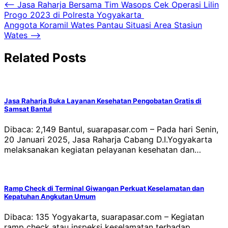
Navigasi
⟵
Jasa Raharja Bersama Tim Wasops Cek Operasi Lilin
Progo 2023 di Polresta Yogyakarta
pos
Anggota Koramil Wates Pantau Situasi Area Stasiun
Wates
⟶
Related Posts
Jasa Raharja Buka Layanan Kesehatan Pengobatan Gratis di
Samsat Bantul
Dibaca: 2,149 Bantul, suarapasar.com – Pada hari Senin,
20 Januari 2025, Jasa Raharja Cabang D.I.Yogyakarta
melaksanakan kegiatan pelayanan kesehatan dan…
Ramp Check di Terminal Giwangan Perkuat Keselamatan dan
Kepatuhan Angkutan Umum
Dibaca: 135 Yogyakarta, suarapasar.com – Kegiatan
ramp check atau inspeksi keselamatan terhadap