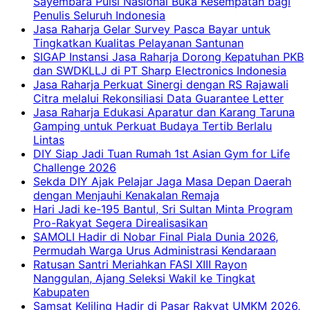
Sayembara Puisi Nasional Buka Kesempatan bagi
Penulis Seluruh Indonesia
Jasa Raharja Gelar Survey Pasca Bayar untuk
Tingkatkan Kualitas Pelayanan Santunan
SIGAP Instansi Jasa Raharja Dorong Kepatuhan PKB
dan SWDKLLJ di PT Sharp Electronics Indonesia
Jasa Raharja Perkuat Sinergi dengan RS Rajawali
Citra melalui Rekonsiliasi Data Guarantee Letter
Jasa Raharja Edukasi Aparatur dan Karang Taruna
Gamping untuk Perkuat Budaya Tertib Berlalu
Lintas
DIY Siap Jadi Tuan Rumah 1st Asian Gym for Life
Challenge 2026
Sekda DIY Ajak Pelajar Jaga Masa Depan Daerah
dengan Menjauhi Kenakalan Remaja
Hari Jadi ke-195 Bantul, Sri Sultan Minta Program
Pro-Rakyat Segera Direalisasikan
SAMOLI Hadir di Nobar Final Piala Dunia 2026,
Permudah Warga Urus Administrasi Kendaraan
Ratusan Santri Meriahkan FASI XIII Rayon
Nanggulan, Ajang Seleksi Wakil ke Tingkat
Kabupaten
Samsat Keliling Hadir di Pasar Rakyat UMKM 2026,