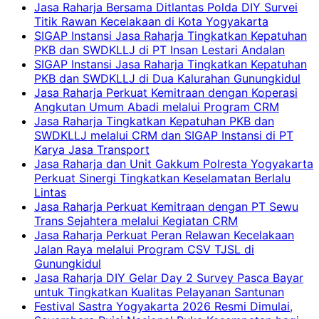
Jasa Raharja Bersama Ditlantas Polda DIY Survei
Titik Rawan Kecelakaan di Kota Yogyakarta
SIGAP Instansi Jasa Raharja Tingkatkan Kepatuhan
PKB dan SWDKLLJ di PT Insan Lestari Andalan
SIGAP Instansi Jasa Raharja Tingkatkan Kepatuhan
PKB dan SWDKLLJ di Dua Kalurahan Gunungkidul
Jasa Raharja Perkuat Kemitraan dengan Koperasi
Angkutan Umum Abadi melalui Program CRM
Jasa Raharja Tingkatkan Kepatuhan PKB dan
SWDKLLJ melalui CRM dan SIGAP Instansi di PT
Karya Jasa Transport
Jasa Raharja dan Unit Gakkum Polresta Yogyakarta
Perkuat Sinergi Tingkatkan Keselamatan Berlalu
Lintas
Jasa Raharja Perkuat Kemitraan dengan PT Sewu
Trans Sejahtera melalui Kegiatan CRM
Jasa Raharja Perkuat Peran Relawan Kecelakaan
Jalan Raya melalui Program CSV TJSL di
Gunungkidul
Jasa Raharja DIY Gelar Day 2 Survey Pasca Bayar
untuk Tingkatkan Kualitas Pelayanan Santunan
Festival Sastra Yogyakarta 2026 Resmi Dimulai,