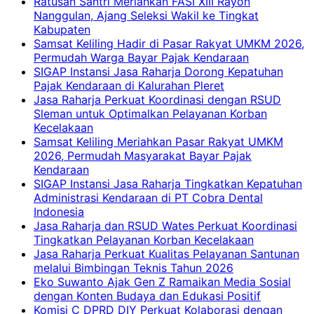
Ratusan Santri Meriahkan FASI XIII Rayon
Nanggulan, Ajang Seleksi Wakil ke Tingkat
Kabupaten
Samsat Keliling Hadir di Pasar Rakyat UMKM 2026,
Permudah Warga Bayar Pajak Kendaraan
SIGAP Instansi Jasa Raharja Dorong Kepatuhan
Pajak Kendaraan di Kalurahan Pleret
Jasa Raharja Perkuat Koordinasi dengan RSUD
Sleman untuk Optimalkan Pelayanan Korban
Kecelakaan
Samsat Keliling Meriahkan Pasar Rakyat UMKM
2026, Permudah Masyarakat Bayar Pajak
Kendaraan
SIGAP Instansi Jasa Raharja Tingkatkan Kepatuhan
Administrasi Kendaraan di PT Cobra Dental
Indonesia
Jasa Raharja dan RSUD Wates Perkuat Koordinasi
Tingkatkan Pelayanan Korban Kecelakaan
Jasa Raharja Perkuat Kualitas Pelayanan Santunan
melalui Bimbingan Teknis Tahun 2026
Eko Suwanto Ajak Gen Z Ramaikan Media Sosial
dengan Konten Budaya dan Edukasi Positif
Komisi C DPRD DIY Perkuat Kolaborasi dengan