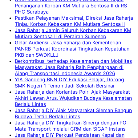
Penanganan Korban KM Mutiara Sentosa II di RS
PHC Surabaya
Pastikan Pelayanan Maksimal, Direksi Jasa Raharja
Tinjau Korban Kebakaran KM Mutiara Sentosa II
Jasa Raharja Jamin Seluruh Korban Kebakaran KM
Mutiara Sentosa II di Perairan Sumenep
Gelar Audiensi, Jasa Raharja dan Kementerian
PANRB Perkuat Koordinasi Tingkatkan Kepatuhan
PKB dan SWDKLLJ
Berkontribusi terhadap Keselamatan dan Mobilitas
Masyarakat, Jasa Raharja Raih Penghargaan di
Ajang Transportasi Indonesia Awards 2026
YIA Gandeng BNN DIY Edukasi Pelajar, Dorong
SMK Negeri 1 Temon Jadi Sekolah Bersinar
Jasa Raharja dan Korlantas Polri Ajak Masyarakat
Akhiri Lawan Arus, Wujudkan Budaya Keselamatan
Berlalu Lintas
Jasa Raharja DIY Ajak Masyarakat Sleman Bangun
Budaya Tertib Berlalu Lintas
Jasa Raharja DIY Tingkatkan Sinergi dengan PO
Mata Transport melalui CRM dan SIGAP Instansi
Jasa Raharja DIY Perkuat Pendataan Kapal dan