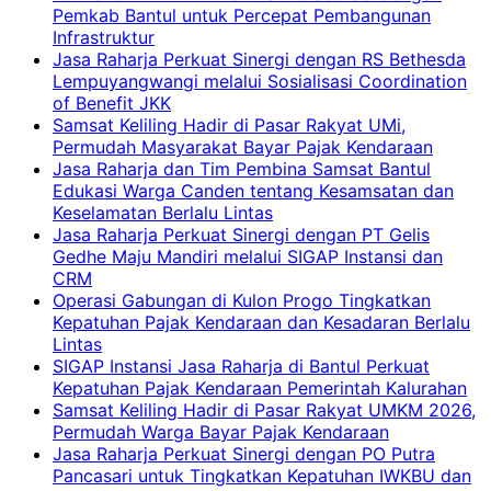
Pemkab Bantul untuk Percepat Pembangunan
Infrastruktur
Jasa Raharja Perkuat Sinergi dengan RS Bethesda
Lempuyangwangi melalui Sosialisasi Coordination
of Benefit JKK
Samsat Keliling Hadir di Pasar Rakyat UMi,
Permudah Masyarakat Bayar Pajak Kendaraan
Jasa Raharja dan Tim Pembina Samsat Bantul
Edukasi Warga Canden tentang Kesamsatan dan
Keselamatan Berlalu Lintas
Jasa Raharja Perkuat Sinergi dengan PT Gelis
Gedhe Maju Mandiri melalui SIGAP Instansi dan
CRM
Operasi Gabungan di Kulon Progo Tingkatkan
Kepatuhan Pajak Kendaraan dan Kesadaran Berlalu
Lintas
SIGAP Instansi Jasa Raharja di Bantul Perkuat
Kepatuhan Pajak Kendaraan Pemerintah Kalurahan
Samsat Keliling Hadir di Pasar Rakyat UMKM 2026,
Permudah Warga Bayar Pajak Kendaraan
Jasa Raharja Perkuat Sinergi dengan PO Putra
Pancasari untuk Tingkatkan Kepatuhan IWKBU dan