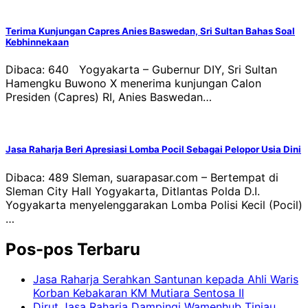
Terima Kunjungan Capres Anies Baswedan, Sri Sultan Bahas Soal
Kebhinnekaan
Dibaca: 640 Yogyakarta – Gubernur DIY, Sri Sultan
Hamengku Buwono X menerima kunjungan Calon
Presiden (Capres) RI, Anies Baswedan…
Jasa Raharja Beri Apresiasi Lomba Pocil Sebagai Pelopor Usia Dini
Dibaca: 489 Sleman, suarapasar.com – Bertempat di
Sleman City Hall Yogyakarta, Ditlantas Polda D.I.
Yogyakarta menyelenggarakan Lomba Polisi Kecil (Pocil)
…
Pos-pos Terbaru
Jasa Raharja Serahkan Santunan kepada Ahli Waris
Korban Kebakaran KM Mutiara Sentosa II
Dirut Jasa Raharja Dampingi Wamenhub Tinjau