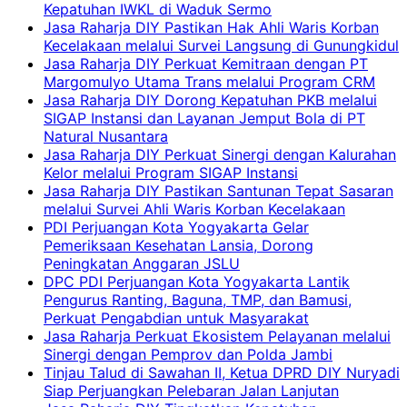
Kepatuhan IWKL di Waduk Sermo
Jasa Raharja DIY Pastikan Hak Ahli Waris Korban
Kecelakaan melalui Survei Langsung di Gunungkidul
Jasa Raharja DIY Perkuat Kemitraan dengan PT
Margomulyo Utama Trans melalui Program CRM
Jasa Raharja DIY Dorong Kepatuhan PKB melalui
SIGAP Instansi dan Layanan Jemput Bola di PT
Natural Nusantara
Jasa Raharja DIY Perkuat Sinergi dengan Kalurahan
Kelor melalui Program SIGAP Instansi
Jasa Raharja DIY Pastikan Santunan Tepat Sasaran
melalui Survei Ahli Waris Korban Kecelakaan
PDI Perjuangan Kota Yogyakarta Gelar
Pemeriksaan Kesehatan Lansia, Dorong
Peningkatan Anggaran JSLU
DPC PDI Perjuangan Kota Yogyakarta Lantik
Pengurus Ranting, Baguna, TMP, dan Bamusi,
Perkuat Pengabdian untuk Masyarakat
Jasa Raharja Perkuat Ekosistem Pelayanan melalui
Sinergi dengan Pemprov dan Polda Jambi
Tinjau Talud di Sawahan II, Ketua DPRD DIY Nuryadi
Siap Perjuangkan Pelebaran Jalan Lanjutan