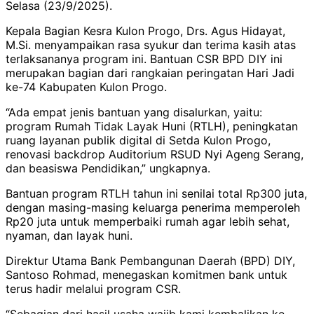
Selasa (23/9/2025).
Kepala Bagian Kesra Kulon Progo, Drs. Agus Hidayat,
M.Si. menyampaikan rasa syukur dan terima kasih atas
terlaksananya program ini. Bantuan CSR BPD DIY ini
merupakan bagian dari rangkaian peringatan Hari Jadi
ke-74 Kabupaten Kulon Progo.
“Ada empat jenis bantuan yang disalurkan, yaitu:
program Rumah Tidak Layak Huni (RTLH), peningkatan
ruang layanan publik digital di Setda Kulon Progo,
renovasi backdrop Auditorium RSUD Nyi Ageng Serang,
dan beasiswa Pendidikan,” ungkapnya.
Bantuan program RTLH tahun ini senilai total Rp300 juta,
dengan masing-masing keluarga penerima memperoleh
Rp20 juta untuk memperbaiki rumah agar lebih sehat,
nyaman, dan layak huni.
Direktur Utama Bank Pembangunan Daerah (BPD) DIY,
Santoso Rohmad, menegaskan komitmen bank untuk
terus hadir melalui program CSR.
“Sebagian dari hasil usaha wajib kami kembalikan ke