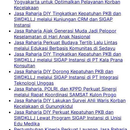
Yogyakarta untuk Optimalkan Pelayanan Korban
Kecelakaan
Jasa Raharja DIY Tingkatkan Kepatuhan PKB dan
SWDKLLJ melalui Kunjungan CRM dan SIGAP
Instansi
Jasa Raharja Ajak Generasi Muda Jadi Pelopor
Keselamatan di Hari Anak Nasional
Jasa Raharja Perkuat Budaya Tertib Lalu Lintas
melalui Edukasi Berbasis Komunitas di Sedayu
Jasa Raharja DIY Tingkatkan Kepatuhan PKB dan
SWDKLLJ melalui SIGAP Instansi di PT Kala Prana
Konsultan
Jasa Raharja DIY Dorong Kepatuhan PKB dan
SWDKLLJ melalui SIGAP Instansi di PT Integrasi
Teknologi Unggas
Jasa Raharja, POLRI, dan KPPD Perkuat Sinergi
melalui Rapat Koordinasi SAMSAT Kulon Progo
Jasa Raharja DIY Lakukan Survei Ahli Waris Korban
Kecelakaan di Gunungkidul
Jasa Raharja DIY Perkuat Kepatuhan PKB dan
SWDKLLJ Lewat Program SIGAP Instansi di Unisi
Edu Medika
Pertumbuhan Kinerja Perkuat Layanan Jasa Raharja