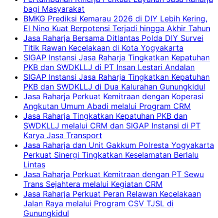
bagi Masyarakat
BMKG Prediksi Kemarau 2026 di DIY Lebih Kering,
El Nino Kuat Berpotensi Terjadi hingga Akhir Tahun
Jasa Raharja Bersama Ditlantas Polda DIY Survei
Titik Rawan Kecelakaan di Kota Yogyakarta
SIGAP Instansi Jasa Raharja Tingkatkan Kepatuhan
PKB dan SWDKLLJ di PT Insan Lestari Andalan
SIGAP Instansi Jasa Raharja Tingkatkan Kepatuhan
PKB dan SWDKLLJ di Dua Kalurahan Gunungkidul
Jasa Raharja Perkuat Kemitraan dengan Koperasi
Angkutan Umum Abadi melalui Program CRM
Jasa Raharja Tingkatkan Kepatuhan PKB dan
SWDKLLJ melalui CRM dan SIGAP Instansi di PT
Karya Jasa Transport
Jasa Raharja dan Unit Gakkum Polresta Yogyakarta
Perkuat Sinergi Tingkatkan Keselamatan Berlalu
Lintas
Jasa Raharja Perkuat Kemitraan dengan PT Sewu
Trans Sejahtera melalui Kegiatan CRM
Jasa Raharja Perkuat Peran Relawan Kecelakaan
Jalan Raya melalui Program CSV TJSL di
Gunungkidul