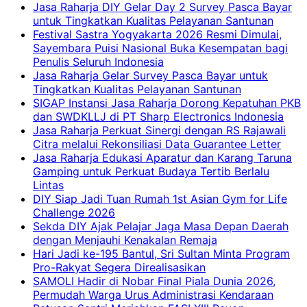
Jasa Raharja DIY Gelar Day 2 Survey Pasca Bayar
untuk Tingkatkan Kualitas Pelayanan Santunan
Festival Sastra Yogyakarta 2026 Resmi Dimulai,
Sayembara Puisi Nasional Buka Kesempatan bagi
Penulis Seluruh Indonesia
Jasa Raharja Gelar Survey Pasca Bayar untuk
Tingkatkan Kualitas Pelayanan Santunan
SIGAP Instansi Jasa Raharja Dorong Kepatuhan PKB
dan SWDKLLJ di PT Sharp Electronics Indonesia
Jasa Raharja Perkuat Sinergi dengan RS Rajawali
Citra melalui Rekonsiliasi Data Guarantee Letter
Jasa Raharja Edukasi Aparatur dan Karang Taruna
Gamping untuk Perkuat Budaya Tertib Berlalu
Lintas
DIY Siap Jadi Tuan Rumah 1st Asian Gym for Life
Challenge 2026
Sekda DIY Ajak Pelajar Jaga Masa Depan Daerah
dengan Menjauhi Kenakalan Remaja
Hari Jadi ke-195 Bantul, Sri Sultan Minta Program
Pro-Rakyat Segera Direalisasikan
SAMOLI Hadir di Nobar Final Piala Dunia 2026,
Permudah Warga Urus Administrasi Kendaraan