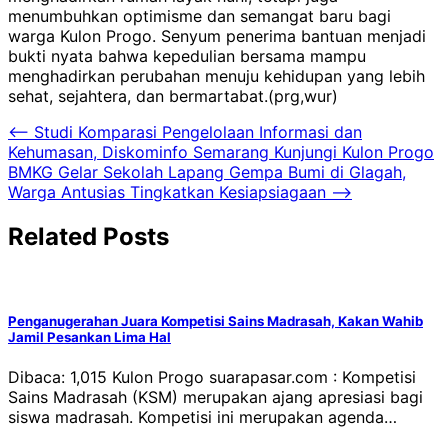
menumbuhkan optimisme dan semangat baru bagi
warga Kulon Progo. Senyum penerima bantuan menjadi
bukti nyata bahwa kepedulian bersama mampu
menghadirkan perubahan menuju kehidupan yang lebih
sehat, sejahtera, dan bermartabat.(prg,wur)
Navigasi
⟵
Studi Komparasi Pengelolaan Informasi dan
Kehumasan, Diskominfo Semarang Kunjungi Kulon Progo
pos
BMKG Gelar Sekolah Lapang Gempa Bumi di Glagah,
Warga Antusias Tingkatkan Kesiapsiagaan
⟶
Related Posts
Penganugerahan Juara Kompetisi Sains Madrasah, Kakan Wahib
Jamil Pesankan Lima Hal
Dibaca: 1,015 Kulon Progo suarapasar.com : Kompetisi
Sains Madrasah (KSM) merupakan ajang apresiasi bagi
siswa madrasah. Kompetisi ini merupakan agenda…