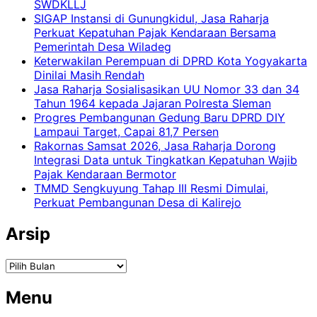
SWDKLLJ
SIGAP Instansi di Gunungkidul, Jasa Raharja
Perkuat Kepatuhan Pajak Kendaraan Bersama
Pemerintah Desa Wiladeg
Keterwakilan Perempuan di DPRD Kota Yogyakarta
Dinilai Masih Rendah
Jasa Raharja Sosialisasikan UU Nomor 33 dan 34
Tahun 1964 kepada Jajaran Polresta Sleman
Progres Pembangunan Gedung Baru DPRD DIY
Lampaui Target, Capai 81,7 Persen
Rakornas Samsat 2026, Jasa Raharja Dorong
Integrasi Data untuk Tingkatkan Kepatuhan Wajib
Pajak Kendaraan Bermotor
TMMD Sengkuyung Tahap III Resmi Dimulai,
Perkuat Pembangunan Desa di Kalirejo
Arsip
Arsip
Menu