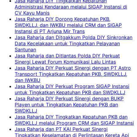
Jasa Raharja DIY Tingkatkan Kepatuhan
Administrasi Kendaraan melalui SIGAP Instansi di
CV Kayu Manis
Jasa Raharja DIY Dorong Kepatuhan PKB,
SWDKLLJ, dan IWKBU melalui CRM dan SIGAP
Instansi di PT Arjuna Mir Trans
Jasa Raharja dan Ditgakkum Polda DIY Sinkronkan
Data Kecelakaan untuk Tingkatkan Pelayanan
Santunan
Jasa Raharja dan Ditlantas Polda DIY Perkuat
Sinergi Lewat Forum Komunikasi Lalu Lintas
Jasa Raharja DIY Perkuat Sinergi dengan PT Astro
Transport Tingkatkan Kepatuhan PKB, SWDKLLJ,
dan IWKBU
Jasa Raharja DIY Perkuat Program SIGAP Instansi
untuk Tingkatkan Kepatuhan PKB dan SWDKLLJ
Jasa Raharja DIY Perkuat Sinergi dengan BUKP
Playen untuk Tingkatkan Kepatuhan PKB dan
SWDKLLJ
Jasa Raharja DIY Tingkatkan Kepatuhan PKB dan
SWDKLLJ melalui Program CRM dan SIGAP Instansi
Jasa Raharja dan PT KAI Perkuat Sinergi
Tingkatkan Keselamatan di Perlintasan Kereta Api