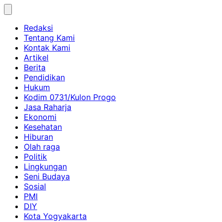
Skip
to
Redaksi
content
Tentang Kami
Kontak Kami
Artikel
Berita
Pendidikan
Hukum
Kodim 0731/Kulon Progo
Jasa Raharja
Ekonomi
Kesehatan
Hiburan
Olah raga
Politik
Lingkungan
Seni Budaya
Sosial
PMI
DIY
Kota Yogyakarta