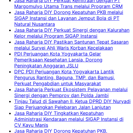
Jasa Raharja DIY Perkuat Kemitraan dengan PT
Margomulyo Utama Trans melalui Program CRM
Jasa Raharja DIY Dorong Kepatuhan PKB melalui
SIGAP Instansi dan Layanan Jemput Bola di PT
Natural Nusantara
Jasa Raharja DIY Perkuat Sinergi dengan Kalurahan
Kelor melalui Program SIGAP Instansi
Jasa Raharja DIY Pastikan Santunan Tepat Sasaran
melalui Survei Ahli Waris Korban Kecelakaan
PDI Perjuangan Kota Yogyakarta Gelar
Pemeriksaan Kesehatan Lansia, Dorong
Peningkatan Anggaran JSLU
DPC PDI Perjuangan Kota Yogyakarta Lantik
Pengurus Ranting, Baguna, TMP, dan Bamusi,
Perkuat Pengabdian untuk Masyarakat
Jasa Raharja Perkuat Ekosistem Pelayanan melalui
Sinergi dengan Pemprov dan Polda Jambi
Tinjau Talud di Sawahan II, Ketua DPRD DIY Nuryadi
Siap Perjuangkan Pelebaran Jalan Lanjutan
Jasa Raharja DIY Tingkatkan Kepatuhan
Administrasi Kendaraan melalui SIGAP Instansi di
CV Kayu Manis
Jasa Raharja DIY Dorong Kepatuhan PKB,