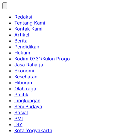
Skip
to
Redaksi
content
Tentang Kami
Kontak Kami
Artikel
Berita
Pendidikan
Hukum
Kodim 0731/Kulon Progo
Jasa Raharja
Ekonomi
Kesehatan
Hiburan
Olah raga
Politik
Lingkungan
Seni Budaya
Sosial
PMI
DIY
Kota Yogyakarta