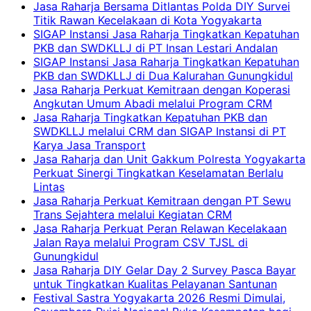
Jasa Raharja Bersama Ditlantas Polda DIY Survei
Titik Rawan Kecelakaan di Kota Yogyakarta
SIGAP Instansi Jasa Raharja Tingkatkan Kepatuhan
PKB dan SWDKLLJ di PT Insan Lestari Andalan
SIGAP Instansi Jasa Raharja Tingkatkan Kepatuhan
PKB dan SWDKLLJ di Dua Kalurahan Gunungkidul
Jasa Raharja Perkuat Kemitraan dengan Koperasi
Angkutan Umum Abadi melalui Program CRM
Jasa Raharja Tingkatkan Kepatuhan PKB dan
SWDKLLJ melalui CRM dan SIGAP Instansi di PT
Karya Jasa Transport
Jasa Raharja dan Unit Gakkum Polresta Yogyakarta
Perkuat Sinergi Tingkatkan Keselamatan Berlalu
Lintas
Jasa Raharja Perkuat Kemitraan dengan PT Sewu
Trans Sejahtera melalui Kegiatan CRM
Jasa Raharja Perkuat Peran Relawan Kecelakaan
Jalan Raya melalui Program CSV TJSL di
Gunungkidul
Jasa Raharja DIY Gelar Day 2 Survey Pasca Bayar
untuk Tingkatkan Kualitas Pelayanan Santunan
Festival Sastra Yogyakarta 2026 Resmi Dimulai,