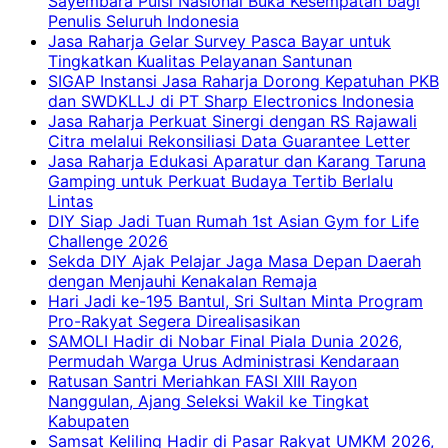
Sayembara Puisi Nasional Buka Kesempatan bagi
Penulis Seluruh Indonesia
Jasa Raharja Gelar Survey Pasca Bayar untuk
Tingkatkan Kualitas Pelayanan Santunan
SIGAP Instansi Jasa Raharja Dorong Kepatuhan PKB
dan SWDKLLJ di PT Sharp Electronics Indonesia
Jasa Raharja Perkuat Sinergi dengan RS Rajawali
Citra melalui Rekonsiliasi Data Guarantee Letter
Jasa Raharja Edukasi Aparatur dan Karang Taruna
Gamping untuk Perkuat Budaya Tertib Berlalu
Lintas
DIY Siap Jadi Tuan Rumah 1st Asian Gym for Life
Challenge 2026
Sekda DIY Ajak Pelajar Jaga Masa Depan Daerah
dengan Menjauhi Kenakalan Remaja
Hari Jadi ke-195 Bantul, Sri Sultan Minta Program
Pro-Rakyat Segera Direalisasikan
SAMOLI Hadir di Nobar Final Piala Dunia 2026,
Permudah Warga Urus Administrasi Kendaraan
Ratusan Santri Meriahkan FASI XIII Rayon
Nanggulan, Ajang Seleksi Wakil ke Tingkat
Kabupaten
Samsat Keliling Hadir di Pasar Rakyat UMKM 2026,