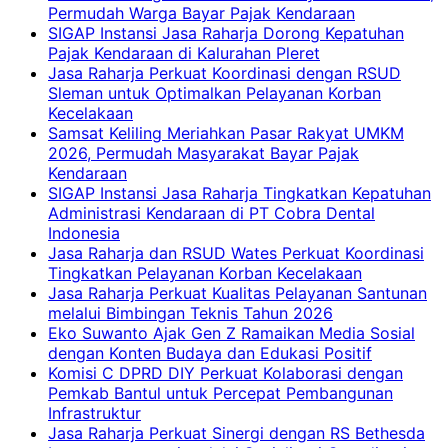
Permudah Warga Bayar Pajak Kendaraan
SIGAP Instansi Jasa Raharja Dorong Kepatuhan
Pajak Kendaraan di Kalurahan Pleret
Jasa Raharja Perkuat Koordinasi dengan RSUD
Sleman untuk Optimalkan Pelayanan Korban
Kecelakaan
Samsat Keliling Meriahkan Pasar Rakyat UMKM
2026, Permudah Masyarakat Bayar Pajak
Kendaraan
SIGAP Instansi Jasa Raharja Tingkatkan Kepatuhan
Administrasi Kendaraan di PT Cobra Dental
Indonesia
Jasa Raharja dan RSUD Wates Perkuat Koordinasi
Tingkatkan Pelayanan Korban Kecelakaan
Jasa Raharja Perkuat Kualitas Pelayanan Santunan
melalui Bimbingan Teknis Tahun 2026
Eko Suwanto Ajak Gen Z Ramaikan Media Sosial
dengan Konten Budaya dan Edukasi Positif
Komisi C DPRD DIY Perkuat Kolaborasi dengan
Pemkab Bantul untuk Percepat Pembangunan
Infrastruktur
Jasa Raharja Perkuat Sinergi dengan RS Bethesda