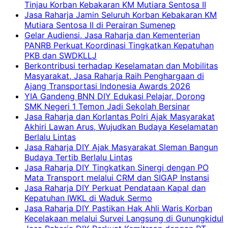
Tinjau Korban Kebakaran KM Mutiara Sentosa II
Jasa Raharja Jamin Seluruh Korban Kebakaran KM
Mutiara Sentosa II di Perairan Sumenep
Gelar Audiensi, Jasa Raharja dan Kementerian
PANRB Perkuat Koordinasi Tingkatkan Kepatuhan
PKB dan SWDKLLJ
Berkontribusi terhadap Keselamatan dan Mobilitas
Masyarakat, Jasa Raharja Raih Penghargaan di
Ajang Transportasi Indonesia Awards 2026
YIA Gandeng BNN DIY Edukasi Pelajar, Dorong
SMK Negeri 1 Temon Jadi Sekolah Bersinar
Jasa Raharja dan Korlantas Polri Ajak Masyarakat
Akhiri Lawan Arus, Wujudkan Budaya Keselamatan
Berlalu Lintas
Jasa Raharja DIY Ajak Masyarakat Sleman Bangun
Budaya Tertib Berlalu Lintas
Jasa Raharja DIY Tingkatkan Sinergi dengan PO
Mata Transport melalui CRM dan SIGAP Instansi
Jasa Raharja DIY Perkuat Pendataan Kapal dan
Kepatuhan IWKL di Waduk Sermo
Jasa Raharja DIY Pastikan Hak Ahli Waris Korban
Kecelakaan melalui Survei Langsung di Gunungkidul