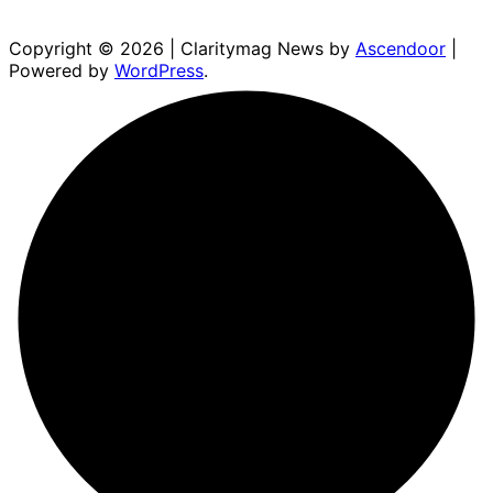
Copyright © 2026
| Claritymag News by
Ascendoor
|
Powered by
WordPress
.