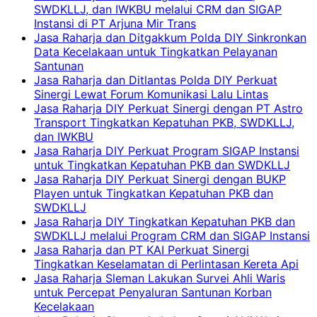
SWDKLLJ, dan IWKBU melalui CRM dan SIGAP
Instansi di PT Arjuna Mir Trans
Jasa Raharja dan Ditgakkum Polda DIY Sinkronkan
Data Kecelakaan untuk Tingkatkan Pelayanan
Santunan
Jasa Raharja dan Ditlantas Polda DIY Perkuat
Sinergi Lewat Forum Komunikasi Lalu Lintas
Jasa Raharja DIY Perkuat Sinergi dengan PT Astro
Transport Tingkatkan Kepatuhan PKB, SWDKLLJ,
dan IWKBU
Jasa Raharja DIY Perkuat Program SIGAP Instansi
untuk Tingkatkan Kepatuhan PKB dan SWDKLLJ
Jasa Raharja DIY Perkuat Sinergi dengan BUKP
Playen untuk Tingkatkan Kepatuhan PKB dan
SWDKLLJ
Jasa Raharja DIY Tingkatkan Kepatuhan PKB dan
SWDKLLJ melalui Program CRM dan SIGAP Instansi
Jasa Raharja dan PT KAI Perkuat Sinergi
Tingkatkan Keselamatan di Perlintasan Kereta Api
Jasa Raharja Sleman Lakukan Survei Ahli Waris
untuk Percepat Penyaluran Santunan Korban
Kecelakaan