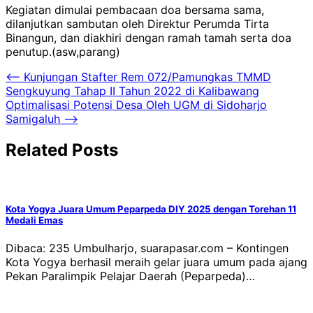
Kegiatan dimulai pembacaan doa bersama sama,
dilanjutkan sambutan oleh Direktur Perumda Tirta
Binangun, dan diakhiri dengan ramah tamah serta doa
penutup.(asw,parang)
Navigasi
⟵
Kunjungan Stafter Rem 072/Pamungkas TMMD
Sengkuyung Tahap II Tahun 2022 di Kalibawang
pos
Optimalisasi Potensi Desa Oleh UGM di Sidoharjo
Samigaluh
⟶
Related Posts
Kota Yogya Juara Umum Peparpeda DIY 2025 dengan Torehan 11
Medali Emas
Dibaca: 235 Umbulharjo, suarapasar.com – Kontingen
Kota Yogya berhasil meraih gelar juara umum pada ajang
Pekan Paralimpik Pelajar Daerah (Peparpeda)…