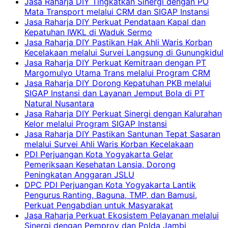
Jasa Raharja DIY Tingkatkan Sinergi dengan PO
Mata Transport melalui CRM dan SIGAP Instansi
Jasa Raharja DIY Perkuat Pendataan Kapal dan
Kepatuhan IWKL di Waduk Sermo
Jasa Raharja DIY Pastikan Hak Ahli Waris Korban
Kecelakaan melalui Survei Langsung di Gunungkidul
Jasa Raharja DIY Perkuat Kemitraan dengan PT
Margomulyo Utama Trans melalui Program CRM
Jasa Raharja DIY Dorong Kepatuhan PKB melalui
SIGAP Instansi dan Layanan Jemput Bola di PT
Natural Nusantara
Jasa Raharja DIY Perkuat Sinergi dengan Kalurahan
Kelor melalui Program SIGAP Instansi
Jasa Raharja DIY Pastikan Santunan Tepat Sasaran
melalui Survei Ahli Waris Korban Kecelakaan
PDI Perjuangan Kota Yogyakarta Gelar
Pemeriksaan Kesehatan Lansia, Dorong
Peningkatan Anggaran JSLU
DPC PDI Perjuangan Kota Yogyakarta Lantik
Pengurus Ranting, Baguna, TMP, dan Bamusi,
Perkuat Pengabdian untuk Masyarakat
Jasa Raharja Perkuat Ekosistem Pelayanan melalui
Sinergi dengan Pemprov dan Polda Jambi