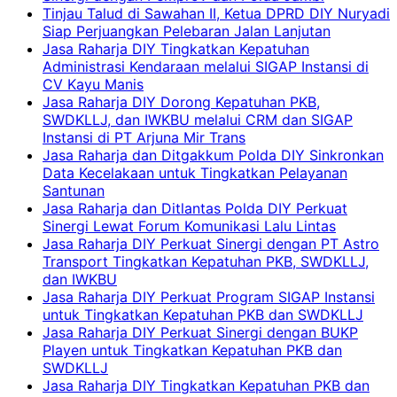
Tinjau Talud di Sawahan II, Ketua DPRD DIY Nuryadi
Siap Perjuangkan Pelebaran Jalan Lanjutan
Jasa Raharja DIY Tingkatkan Kepatuhan
Administrasi Kendaraan melalui SIGAP Instansi di
CV Kayu Manis
Jasa Raharja DIY Dorong Kepatuhan PKB,
SWDKLLJ, dan IWKBU melalui CRM dan SIGAP
Instansi di PT Arjuna Mir Trans
Jasa Raharja dan Ditgakkum Polda DIY Sinkronkan
Data Kecelakaan untuk Tingkatkan Pelayanan
Santunan
Jasa Raharja dan Ditlantas Polda DIY Perkuat
Sinergi Lewat Forum Komunikasi Lalu Lintas
Jasa Raharja DIY Perkuat Sinergi dengan PT Astro
Transport Tingkatkan Kepatuhan PKB, SWDKLLJ,
dan IWKBU
Jasa Raharja DIY Perkuat Program SIGAP Instansi
untuk Tingkatkan Kepatuhan PKB dan SWDKLLJ
Jasa Raharja DIY Perkuat Sinergi dengan BUKP
Playen untuk Tingkatkan Kepatuhan PKB dan
SWDKLLJ
Jasa Raharja DIY Tingkatkan Kepatuhan PKB dan