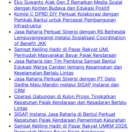
Eko Suwanto Ajak Gen Z Ramaikan Media Sosial
dengan Konten Budaya dan Edukasi Positif
Komisi C DPRD DIY Perkuat Kolaborasi dengan
Pemkab Bantul untuk Percepat Pembangunan
Infrastruktur
Jasa Raharja Perkuat Sinergi dengan RS Bethesda
Lempuyangwangi melalui Sosialisasi Coordination
of Benefit JKK
Samsat Keliling Hadir di Pasar Rakyat UMi,
Permudah Masyarakat Bayar Pajak Kendaraan
Jasa Raharja dan Tim Pembina Samsat Bantul
Edukasi Warga Canden tentang Kesamsatan dan
Keselamatan Berlalu Lintas
Jasa Raharja Perkuat Sinergi dengan PT Gelis
Gedhe Maju Mandiri melalui SIGAP Instansi dan
CRM
Operasi Gabungan di Kulon Progo Tingkatkan
Kepatuhan Pajak Kendaraan dan Kesadaran Berlalu
Lintas
SIGAP Instansi Jasa Raharja di Bantul Perkuat
Kepatuhan Pajak Kendaraan Pemerintah Kalurahan
Samsat Keliling Hadir di Pasar Rakyat UMKM 2026,
Permudah Warga Bayar Pajak Kendaraan