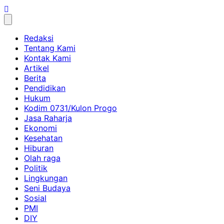
Skip
to
content
Redaksi
Tentang Kami
Kontak Kami
Artikel
Berita
Pendidikan
Hukum
Kodim 0731/Kulon Progo
Jasa Raharja
Ekonomi
Kesehatan
Hiburan
Olah raga
Politik
Lingkungan
Seni Budaya
Sosial
PMI
DIY