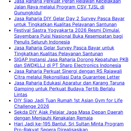
Jasa Raharja Perkuat Peran Relawan Kecelakaan
Jalan Raya melalui Program CSV TJSL di
Gunungkidul
Jasa Raharja DIY Gelar Day 2 Survey Pasca Bayar
untuk Tingkatkan Kualitas Pelayanan Santunan
Festival Sastra Yogyakarta 2026 Resmi Dimulai,
Sayembara Puisi Nasional Buka Kesempatan bagi
Penulis Seluruh Indonesia
Jasa Raharja Gelar Survey Pasca Bayar untuk
Tingkatkan Kualitas Pelayanan Santunan
SIGAP Instansi Jasa Raharja Dorong Kepatuhan PKB
dan SWDKLLJ di PT Sharp Electronics Indonesia
Jasa Raharja Perkuat Sinergi dengan RS Rajawali
Citra melalui Rekonsiliasi Data Guarantee Letter
Jasa Raharja Edukasi Aparatur dan Karang Taruna
Gamping untuk Perkuat Budaya Tertib Berlalu
Lintas
DIY Siap Jadi Tuan Rumah 1st Asian Gym for Life
Challenge 2026
Sekda DIY Ajak Pelajar Jaga Masa Depan Daerah
dengan Menjauhi Kenakalan Remaja
Hari Jadi ke-195 Bantul, Sri Sultan Minta Program
Pro-Rakyat Segera Direalisasikan