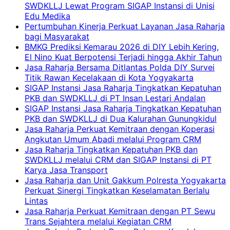
SWDKLLJ Lewat Program SIGAP Instansi di Unisi
Edu Medika
Pertumbuhan Kinerja Perkuat Layanan Jasa Raharja
bagi Masyarakat
BMKG Prediksi Kemarau 2026 di DIY Lebih Kering,
El Nino Kuat Berpotensi Terjadi hingga Akhir Tahun
Jasa Raharja Bersama Ditlantas Polda DIY Survei
Titik Rawan Kecelakaan di Kota Yogyakarta
SIGAP Instansi Jasa Raharja Tingkatkan Kepatuhan
PKB dan SWDKLLJ di PT Insan Lestari Andalan
SIGAP Instansi Jasa Raharja Tingkatkan Kepatuhan
PKB dan SWDKLLJ di Dua Kalurahan Gunungkidul
Jasa Raharja Perkuat Kemitraan dengan Koperasi
Angkutan Umum Abadi melalui Program CRM
Jasa Raharja Tingkatkan Kepatuhan PKB dan
SWDKLLJ melalui CRM dan SIGAP Instansi di PT
Karya Jasa Transport
Jasa Raharja dan Unit Gakkum Polresta Yogyakarta
Perkuat Sinergi Tingkatkan Keselamatan Berlalu
Lintas
Jasa Raharja Perkuat Kemitraan dengan PT Sewu
Trans Sejahtera melalui Kegiatan CRM