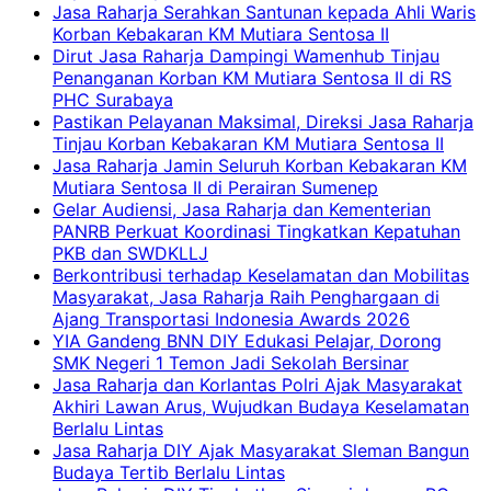
Jasa Raharja Serahkan Santunan kepada Ahli Waris
Korban Kebakaran KM Mutiara Sentosa II
Dirut Jasa Raharja Dampingi Wamenhub Tinjau
Penanganan Korban KM Mutiara Sentosa II di RS
PHC Surabaya
Pastikan Pelayanan Maksimal, Direksi Jasa Raharja
Tinjau Korban Kebakaran KM Mutiara Sentosa II
Jasa Raharja Jamin Seluruh Korban Kebakaran KM
Mutiara Sentosa II di Perairan Sumenep
Gelar Audiensi, Jasa Raharja dan Kementerian
PANRB Perkuat Koordinasi Tingkatkan Kepatuhan
PKB dan SWDKLLJ
Berkontribusi terhadap Keselamatan dan Mobilitas
Masyarakat, Jasa Raharja Raih Penghargaan di
Ajang Transportasi Indonesia Awards 2026
YIA Gandeng BNN DIY Edukasi Pelajar, Dorong
SMK Negeri 1 Temon Jadi Sekolah Bersinar
Jasa Raharja dan Korlantas Polri Ajak Masyarakat
Akhiri Lawan Arus, Wujudkan Budaya Keselamatan
Berlalu Lintas
Jasa Raharja DIY Ajak Masyarakat Sleman Bangun
Budaya Tertib Berlalu Lintas