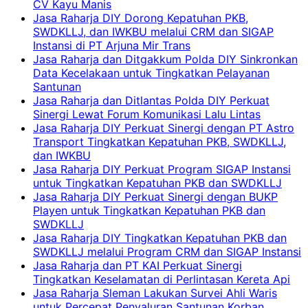
CV Kayu Manis
Jasa Raharja DIY Dorong Kepatuhan PKB,
SWDKLLJ, dan IWKBU melalui CRM dan SIGAP
Instansi di PT Arjuna Mir Trans
Jasa Raharja dan Ditgakkum Polda DIY Sinkronkan
Data Kecelakaan untuk Tingkatkan Pelayanan
Santunan
Jasa Raharja dan Ditlantas Polda DIY Perkuat
Sinergi Lewat Forum Komunikasi Lalu Lintas
Jasa Raharja DIY Perkuat Sinergi dengan PT Astro
Transport Tingkatkan Kepatuhan PKB, SWDKLLJ,
dan IWKBU
Jasa Raharja DIY Perkuat Program SIGAP Instansi
untuk Tingkatkan Kepatuhan PKB dan SWDKLLJ
Jasa Raharja DIY Perkuat Sinergi dengan BUKP
Playen untuk Tingkatkan Kepatuhan PKB dan
SWDKLLJ
Jasa Raharja DIY Tingkatkan Kepatuhan PKB dan
SWDKLLJ melalui Program CRM dan SIGAP Instansi
Jasa Raharja dan PT KAI Perkuat Sinergi
Tingkatkan Keselamatan di Perlintasan Kereta Api
Jasa Raharja Sleman Lakukan Survei Ahli Waris
untuk Percepat Penyaluran Santunan Korban