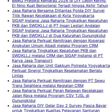
BMKG Prediksi Kemarau 2026 di DIY Lebih Kering,
El Nino Kuat Berpotensi Terjadi hingga Akhir Tahun
Jasa Raharja Bersama Ditlantas Polda DIY Survei
Titik Rawan Kecelakaan di Kota Yogyakarta
SIGAP Instansi Jasa Raharja Tingkatkan Kepatuhan
PKB dan SWDKLLJ di PT Insan Lestari Andalan
SIGAP Instansi Jasa Raharja Tingkatkan Kepatuhan
PKB dan SWDKLLJ di Dua Kalurahan Gunungkidul
Jasa Raharja Perkuat Kemitraan dengan Koperasi
Angkutan Umum Abadi melalui Program CRM
Jasa Raharja Tingkatkan Kepatuhan PKB dan
SWDKLLJ melalui CRM dan SIGAP Instansi di PT
Karya Jasa Transport
Jasa Raharja dan Unit Gakkum Polresta Yogyakarta
Perkuat Sinergi Tingkatkan Keselamatan Berlalu
Lintas
Jasa Raharja Perkuat Kemitraan dengan PT Sewu
Trans Sejahtera melalui Kegiatan CRM
Jasa Raharja Perkuat Peran Relawan Kecelakaan
Jalan Raya melalui Program CSV TJSL di
Gunungkidul
Jasa Raharja DIY Gelar Day 2 Survey Pasca Bayar
untuk Tingkatkan Kualitas Pelayanan Santunan