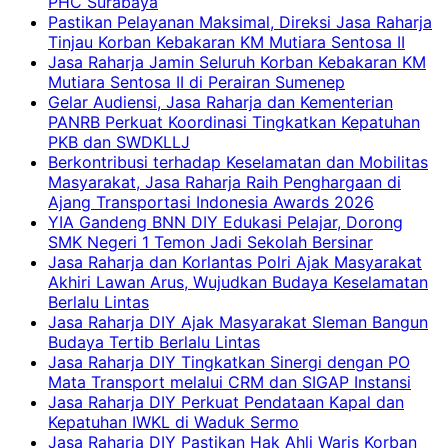
PHC Surabaya
Pastikan Pelayanan Maksimal, Direksi Jasa Raharja
Tinjau Korban Kebakaran KM Mutiara Sentosa II
Jasa Raharja Jamin Seluruh Korban Kebakaran KM
Mutiara Sentosa II di Perairan Sumenep
Gelar Audiensi, Jasa Raharja dan Kementerian
PANRB Perkuat Koordinasi Tingkatkan Kepatuhan
PKB dan SWDKLLJ
Berkontribusi terhadap Keselamatan dan Mobilitas
Masyarakat, Jasa Raharja Raih Penghargaan di
Ajang Transportasi Indonesia Awards 2026
YIA Gandeng BNN DIY Edukasi Pelajar, Dorong
SMK Negeri 1 Temon Jadi Sekolah Bersinar
Jasa Raharja dan Korlantas Polri Ajak Masyarakat
Akhiri Lawan Arus, Wujudkan Budaya Keselamatan
Berlalu Lintas
Jasa Raharja DIY Ajak Masyarakat Sleman Bangun
Budaya Tertib Berlalu Lintas
Jasa Raharja DIY Tingkatkan Sinergi dengan PO
Mata Transport melalui CRM dan SIGAP Instansi
Jasa Raharja DIY Perkuat Pendataan Kapal dan
Kepatuhan IWKL di Waduk Sermo
Jasa Raharja DIY Pastikan Hak Ahli Waris Korban