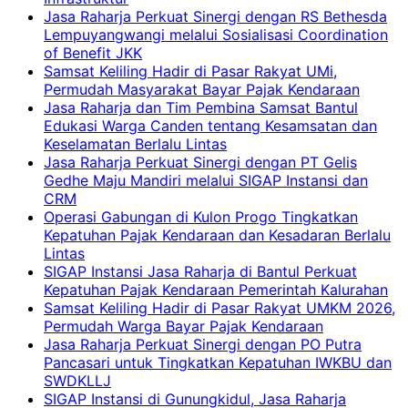
Jasa Raharja Perkuat Sinergi dengan RS Bethesda
Lempuyangwangi melalui Sosialisasi Coordination
of Benefit JKK
Samsat Keliling Hadir di Pasar Rakyat UMi,
Permudah Masyarakat Bayar Pajak Kendaraan
Jasa Raharja dan Tim Pembina Samsat Bantul
Edukasi Warga Canden tentang Kesamsatan dan
Keselamatan Berlalu Lintas
Jasa Raharja Perkuat Sinergi dengan PT Gelis
Gedhe Maju Mandiri melalui SIGAP Instansi dan
CRM
Operasi Gabungan di Kulon Progo Tingkatkan
Kepatuhan Pajak Kendaraan dan Kesadaran Berlalu
Lintas
SIGAP Instansi Jasa Raharja di Bantul Perkuat
Kepatuhan Pajak Kendaraan Pemerintah Kalurahan
Samsat Keliling Hadir di Pasar Rakyat UMKM 2026,
Permudah Warga Bayar Pajak Kendaraan
Jasa Raharja Perkuat Sinergi dengan PO Putra
Pancasari untuk Tingkatkan Kepatuhan IWKBU dan
SWDKLLJ
SIGAP Instansi di Gunungkidul, Jasa Raharja