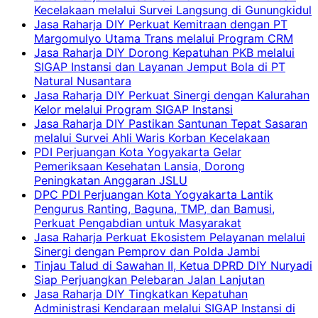
Kecelakaan melalui Survei Langsung di Gunungkidul
Jasa Raharja DIY Perkuat Kemitraan dengan PT
Margomulyo Utama Trans melalui Program CRM
Jasa Raharja DIY Dorong Kepatuhan PKB melalui
SIGAP Instansi dan Layanan Jemput Bola di PT
Natural Nusantara
Jasa Raharja DIY Perkuat Sinergi dengan Kalurahan
Kelor melalui Program SIGAP Instansi
Jasa Raharja DIY Pastikan Santunan Tepat Sasaran
melalui Survei Ahli Waris Korban Kecelakaan
PDI Perjuangan Kota Yogyakarta Gelar
Pemeriksaan Kesehatan Lansia, Dorong
Peningkatan Anggaran JSLU
DPC PDI Perjuangan Kota Yogyakarta Lantik
Pengurus Ranting, Baguna, TMP, dan Bamusi,
Perkuat Pengabdian untuk Masyarakat
Jasa Raharja Perkuat Ekosistem Pelayanan melalui
Sinergi dengan Pemprov dan Polda Jambi
Tinjau Talud di Sawahan II, Ketua DPRD DIY Nuryadi
Siap Perjuangkan Pelebaran Jalan Lanjutan
Jasa Raharja DIY Tingkatkan Kepatuhan
Administrasi Kendaraan melalui SIGAP Instansi di