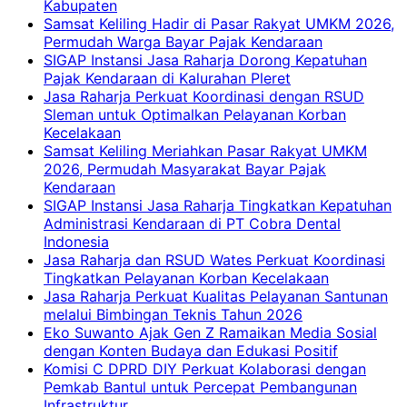
Kabupaten
Samsat Keliling Hadir di Pasar Rakyat UMKM 2026,
Permudah Warga Bayar Pajak Kendaraan
SIGAP Instansi Jasa Raharja Dorong Kepatuhan
Pajak Kendaraan di Kalurahan Pleret
Jasa Raharja Perkuat Koordinasi dengan RSUD
Sleman untuk Optimalkan Pelayanan Korban
Kecelakaan
Samsat Keliling Meriahkan Pasar Rakyat UMKM
2026, Permudah Masyarakat Bayar Pajak
Kendaraan
SIGAP Instansi Jasa Raharja Tingkatkan Kepatuhan
Administrasi Kendaraan di PT Cobra Dental
Indonesia
Jasa Raharja dan RSUD Wates Perkuat Koordinasi
Tingkatkan Pelayanan Korban Kecelakaan
Jasa Raharja Perkuat Kualitas Pelayanan Santunan
melalui Bimbingan Teknis Tahun 2026
Eko Suwanto Ajak Gen Z Ramaikan Media Sosial
dengan Konten Budaya dan Edukasi Positif
Komisi C DPRD DIY Perkuat Kolaborasi dengan
Pemkab Bantul untuk Percepat Pembangunan
Infrastruktur