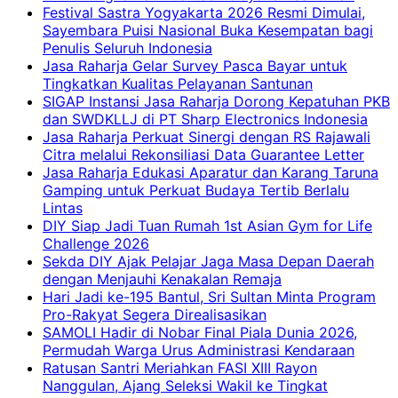
Festival Sastra Yogyakarta 2026 Resmi Dimulai,
Sayembara Puisi Nasional Buka Kesempatan bagi
Penulis Seluruh Indonesia
Jasa Raharja Gelar Survey Pasca Bayar untuk
Tingkatkan Kualitas Pelayanan Santunan
SIGAP Instansi Jasa Raharja Dorong Kepatuhan PKB
dan SWDKLLJ di PT Sharp Electronics Indonesia
Jasa Raharja Perkuat Sinergi dengan RS Rajawali
Citra melalui Rekonsiliasi Data Guarantee Letter
Jasa Raharja Edukasi Aparatur dan Karang Taruna
Gamping untuk Perkuat Budaya Tertib Berlalu
Lintas
DIY Siap Jadi Tuan Rumah 1st Asian Gym for Life
Challenge 2026
Sekda DIY Ajak Pelajar Jaga Masa Depan Daerah
dengan Menjauhi Kenakalan Remaja
Hari Jadi ke-195 Bantul, Sri Sultan Minta Program
Pro-Rakyat Segera Direalisasikan
SAMOLI Hadir di Nobar Final Piala Dunia 2026,
Permudah Warga Urus Administrasi Kendaraan
Ratusan Santri Meriahkan FASI XIII Rayon
Nanggulan, Ajang Seleksi Wakil ke Tingkat