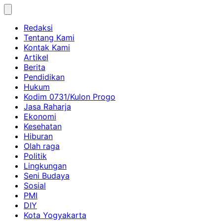
Skip
to
Redaksi
content
Tentang Kami
Kontak Kami
Artikel
Berita
Pendidikan
Hukum
Kodim 0731/Kulon Progo
Jasa Raharja
Ekonomi
Kesehatan
Hiburan
Olah raga
Politik
Lingkungan
Seni Budaya
Sosial
PMI
DIY
Kota Yogyakarta