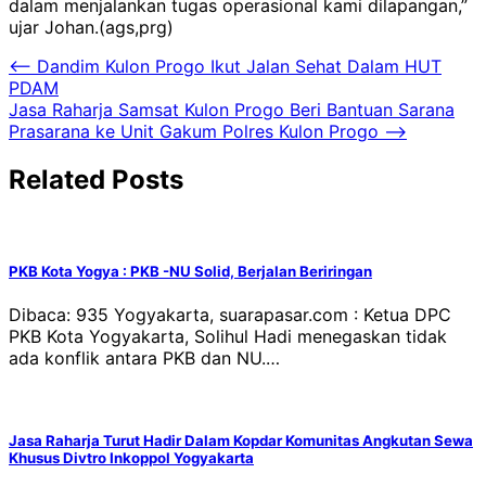
dalam menjalankan tugas operasional kami dilapangan,”
ujar Johan.(ags,prg)
Navigasi
⟵
Dandim Kulon Progo Ikut Jalan Sehat Dalam HUT
PDAM
pos
Jasa Raharja Samsat Kulon Progo Beri Bantuan Sarana
Prasarana ke Unit Gakum Polres Kulon Progo
⟶
Related Posts
PKB Kota Yogya : PKB -NU Solid, Berjalan Beriringan
Dibaca: 935 Yogyakarta, suarapasar.com : Ketua DPC
PKB Kota Yogyakarta, Solihul Hadi menegaskan tidak
ada konflik antara PKB dan NU.…
Jasa Raharja Turut Hadir Dalam Kopdar Komunitas Angkutan Sewa
Khusus Divtro Inkoppol Yogyakarta