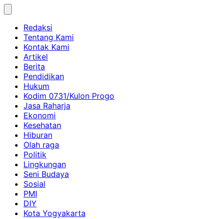
Skip
to
Redaksi
content
Tentang Kami
Kontak Kami
Artikel
Berita
Pendidikan
Hukum
Kodim 0731/Kulon Progo
Jasa Raharja
Ekonomi
Kesehatan
Hiburan
Olah raga
Politik
Lingkungan
Seni Budaya
Sosial
PMI
DIY
Kota Yogyakarta