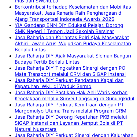
PKB dan SWDKLLJ
Berkontribusi terhadap Keselamatan dan Mobilitas
Masyarakat, Jasa Raharja Raih Penghargaan di
Ajang Transportasi Indonesia Awards 2026
YIA Gandeng BNN DIY Edukasi Pelajar, Dorong
SMK Negeri 1 Temon Jadi Sekolah Bersinar
Jasa Raharja dan Korlantas Polri Ajak Masyarakat
Akhiri Lawan Arus, Wujudkan Budaya Keselamatan
Berlalu Lintas
Jasa Raharja DIY Ajak Masyarakat Sleman Bangun
Budaya Tertib Berlalu Lintas
Jasa Raharja DIY Tingkatkan Sinergi dengan PO
Mata Transport melalui CRM dan SIGAP Instansi
Jasa Raharja DIY Perkuat Pendataan Kapal dan
Kepatuhan IWKL di Waduk Sermo
Jasa Raharja DIY Pastikan Hak Ahli Waris Korban
Kecelakaan melalui Survei Langsung di Gunungkidul
Jasa Raharja DIY Perkuat Kemitraan dengan PT
Margomulyo Utama Trans melalui Program CRM
Jasa Raharja DIY Dorong Kepatuhan PKB melalui
SIGAP Instansi dan Layanan Jemput Bola di PT
Natural Nusantara
Jasa Raharja DIY Perkuat Sinergi dengan Kalurahan