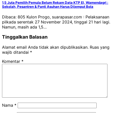
1,5 Juta Pemilih Pemula Belum Rekam Data KTP El, Wamendagri :
Sekolah, Pesantren & Panti Asuhan Harus Dijemput Bola
Dibaca: 805 Kulon Progo, suarapasar.com : Pelaksanaan
pilkada serentak 27 November 2024, tinggal 21 hari lagi.
Namun, masih ada 1,5…
Tinggalkan Balasan
Alamat email Anda tidak akan dipublikasikan.
Ruas yang
wajib ditandai
*
Komentar
*
Nama
*