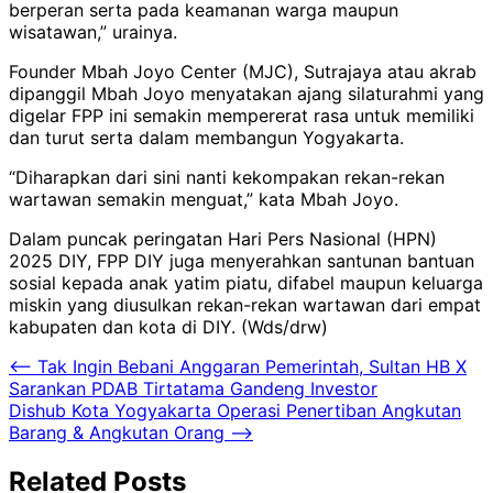
berperan serta pada keamanan warga maupun
wisatawan,” urainya.
Founder Mbah Joyo Center (MJC), Sutrajaya atau akrab
dipanggil Mbah Joyo menyatakan ajang silaturahmi yang
digelar FPP ini semakin mempererat rasa untuk memiliki
dan turut serta dalam membangun Yogyakarta.
“Diharapkan dari sini nanti kekompakan rekan-rekan
wartawan semakin menguat,” kata Mbah Joyo.
Dalam puncak peringatan Hari Pers Nasional (HPN)
2025 DIY, FPP DIY juga menyerahkan santunan bantuan
sosial kepada anak yatim piatu, difabel maupun keluarga
miskin yang diusulkan rekan-rekan wartawan dari empat
kabupaten dan kota di DIY. (Wds/drw)
Navigasi
⟵
Tak Ingin Bebani Anggaran Pemerintah, Sultan HB X
Sarankan PDAB Tirtatama Gandeng Investor
pos
Dishub Kota Yogyakarta Operasi Penertiban Angkutan
Barang & Angkutan Orang
⟶
Related Posts