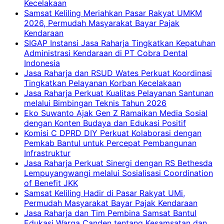
Kecelakaan
Samsat Keliling Meriahkan Pasar Rakyat UMKM
2026, Permudah Masyarakat Bayar Pajak
Kendaraan
SIGAP Instansi Jasa Raharja Tingkatkan Kepatuhan
Administrasi Kendaraan di PT Cobra Dental
Indonesia
Jasa Raharja dan RSUD Wates Perkuat Koordinasi
Tingkatkan Pelayanan Korban Kecelakaan
Jasa Raharja Perkuat Kualitas Pelayanan Santunan
melalui Bimbingan Teknis Tahun 2026
Eko Suwanto Ajak Gen Z Ramaikan Media Sosial
dengan Konten Budaya dan Edukasi Positif
Komisi C DPRD DIY Perkuat Kolaborasi dengan
Pemkab Bantul untuk Percepat Pembangunan
Infrastruktur
Jasa Raharja Perkuat Sinergi dengan RS Bethesda
Lempuyangwangi melalui Sosialisasi Coordination
of Benefit JKK
Samsat Keliling Hadir di Pasar Rakyat UMi,
Permudah Masyarakat Bayar Pajak Kendaraan
Jasa Raharja dan Tim Pembina Samsat Bantul
Edukasi Warga Canden tentang Kesamsatan dan