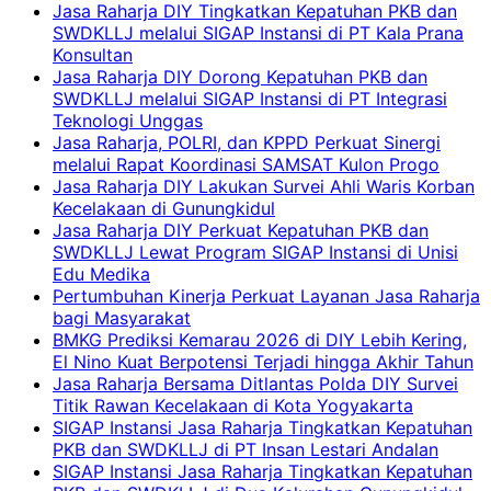
Jasa Raharja DIY Tingkatkan Kepatuhan PKB dan
SWDKLLJ melalui SIGAP Instansi di PT Kala Prana
Konsultan
Jasa Raharja DIY Dorong Kepatuhan PKB dan
SWDKLLJ melalui SIGAP Instansi di PT Integrasi
Teknologi Unggas
Jasa Raharja, POLRI, dan KPPD Perkuat Sinergi
melalui Rapat Koordinasi SAMSAT Kulon Progo
Jasa Raharja DIY Lakukan Survei Ahli Waris Korban
Kecelakaan di Gunungkidul
Jasa Raharja DIY Perkuat Kepatuhan PKB dan
SWDKLLJ Lewat Program SIGAP Instansi di Unisi
Edu Medika
Pertumbuhan Kinerja Perkuat Layanan Jasa Raharja
bagi Masyarakat
BMKG Prediksi Kemarau 2026 di DIY Lebih Kering,
El Nino Kuat Berpotensi Terjadi hingga Akhir Tahun
Jasa Raharja Bersama Ditlantas Polda DIY Survei
Titik Rawan Kecelakaan di Kota Yogyakarta
SIGAP Instansi Jasa Raharja Tingkatkan Kepatuhan
PKB dan SWDKLLJ di PT Insan Lestari Andalan
SIGAP Instansi Jasa Raharja Tingkatkan Kepatuhan