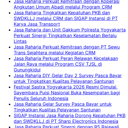
Jasa Raharja Perkuat Kemitraan dengan Koperasi
Angkutan Umum Abadi melalui Program CRM
Jasa Raharja Tingkatkan Kepatuhan PKB dan
SWDKLLJ melalui CRM dan SIGAP Instansi di PT
Karya Jasa Transport
Jasa Raharja dan Unit Gakkum Polresta Yogyakarta
Perkuat Sinergi Tingkatkan Keselamatan Berlalu
Lintas
Jasa Raharja Perkuat Kemitraan dengan PT Sewu
Trans Sejahtera melalui Kegiatan CRM
Jasa Raharja Perkuat Peran Relawan Kecelakaan
Jalan Raya melalui Program CSV TJSL di
Gunungkidul
Jasa Raharja DIY Gelar Day 2 Survey Pasca Bayar
untuk Tingkatkan Kualitas Pelayanan Santunan
Festival Sastra Yogyakarta 2026 Resmi Dimulai,
Sayembara Puisi Nasional Buka Kesempatan bagi
Penulis Seluruh Indonesia
Jasa Raharja Gelar Survey Pasca Bayar untuk
Tingkatkan Kualitas Pelayanan Santunan
SIGAP Instansi Jasa Raharja Dorong Kepatuhan PKB
dan SWDKLLJ di PT Sharp Electronics Indonesia
Jasa Raharja Perkuat Sinergi dengan RS Rajawali