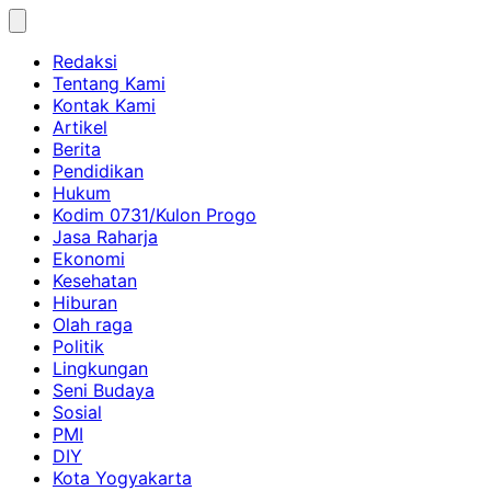
Skip
to
Redaksi
content
Tentang Kami
Kontak Kami
Artikel
Berita
Pendidikan
Hukum
Kodim 0731/Kulon Progo
Jasa Raharja
Ekonomi
Kesehatan
Hiburan
Olah raga
Politik
Lingkungan
Seni Budaya
Sosial
PMI
DIY
Kota Yogyakarta