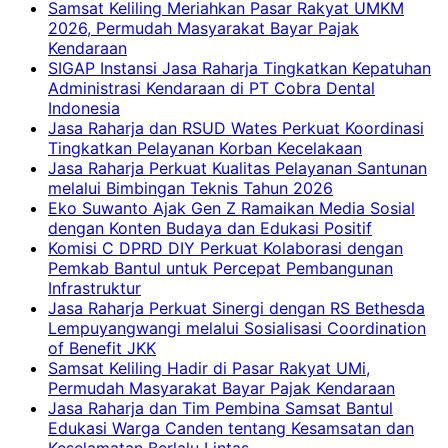
Samsat Keliling Meriahkan Pasar Rakyat UMKM
2026, Permudah Masyarakat Bayar Pajak
Kendaraan
SIGAP Instansi Jasa Raharja Tingkatkan Kepatuhan
Administrasi Kendaraan di PT Cobra Dental
Indonesia
Jasa Raharja dan RSUD Wates Perkuat Koordinasi
Tingkatkan Pelayanan Korban Kecelakaan
Jasa Raharja Perkuat Kualitas Pelayanan Santunan
melalui Bimbingan Teknis Tahun 2026
Eko Suwanto Ajak Gen Z Ramaikan Media Sosial
dengan Konten Budaya dan Edukasi Positif
Komisi C DPRD DIY Perkuat Kolaborasi dengan
Pemkab Bantul untuk Percepat Pembangunan
Infrastruktur
Jasa Raharja Perkuat Sinergi dengan RS Bethesda
Lempuyangwangi melalui Sosialisasi Coordination
of Benefit JKK
Samsat Keliling Hadir di Pasar Rakyat UMi,
Permudah Masyarakat Bayar Pajak Kendaraan
Jasa Raharja dan Tim Pembina Samsat Bantul
Edukasi Warga Canden tentang Kesamsatan dan