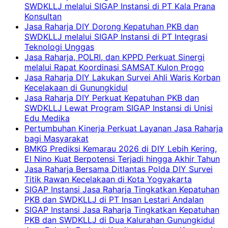
SWDKLLJ melalui SIGAP Instansi di PT Kala Prana
Konsultan
Jasa Raharja DIY Dorong Kepatuhan PKB dan
SWDKLLJ melalui SIGAP Instansi di PT Integrasi
Teknologi Unggas
Jasa Raharja, POLRI, dan KPPD Perkuat Sinergi
melalui Rapat Koordinasi SAMSAT Kulon Progo
Jasa Raharja DIY Lakukan Survei Ahli Waris Korban
Kecelakaan di Gunungkidul
Jasa Raharja DIY Perkuat Kepatuhan PKB dan
SWDKLLJ Lewat Program SIGAP Instansi di Unisi
Edu Medika
Pertumbuhan Kinerja Perkuat Layanan Jasa Raharja
bagi Masyarakat
BMKG Prediksi Kemarau 2026 di DIY Lebih Kering,
El Nino Kuat Berpotensi Terjadi hingga Akhir Tahun
Jasa Raharja Bersama Ditlantas Polda DIY Survei
Titik Rawan Kecelakaan di Kota Yogyakarta
SIGAP Instansi Jasa Raharja Tingkatkan Kepatuhan
PKB dan SWDKLLJ di PT Insan Lestari Andalan
SIGAP Instansi Jasa Raharja Tingkatkan Kepatuhan
PKB dan SWDKLLJ di Dua Kalurahan Gunungkidul