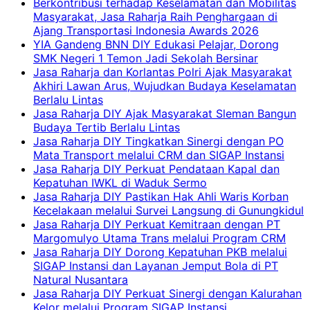
Berkontribusi terhadap Keselamatan dan Mobilitas
Masyarakat, Jasa Raharja Raih Penghargaan di
Ajang Transportasi Indonesia Awards 2026
YIA Gandeng BNN DIY Edukasi Pelajar, Dorong
SMK Negeri 1 Temon Jadi Sekolah Bersinar
Jasa Raharja dan Korlantas Polri Ajak Masyarakat
Akhiri Lawan Arus, Wujudkan Budaya Keselamatan
Berlalu Lintas
Jasa Raharja DIY Ajak Masyarakat Sleman Bangun
Budaya Tertib Berlalu Lintas
Jasa Raharja DIY Tingkatkan Sinergi dengan PO
Mata Transport melalui CRM dan SIGAP Instansi
Jasa Raharja DIY Perkuat Pendataan Kapal dan
Kepatuhan IWKL di Waduk Sermo
Jasa Raharja DIY Pastikan Hak Ahli Waris Korban
Kecelakaan melalui Survei Langsung di Gunungkidul
Jasa Raharja DIY Perkuat Kemitraan dengan PT
Margomulyo Utama Trans melalui Program CRM
Jasa Raharja DIY Dorong Kepatuhan PKB melalui
SIGAP Instansi dan Layanan Jemput Bola di PT
Natural Nusantara
Jasa Raharja DIY Perkuat Sinergi dengan Kalurahan
Kelor melalui Program SIGAP Instansi