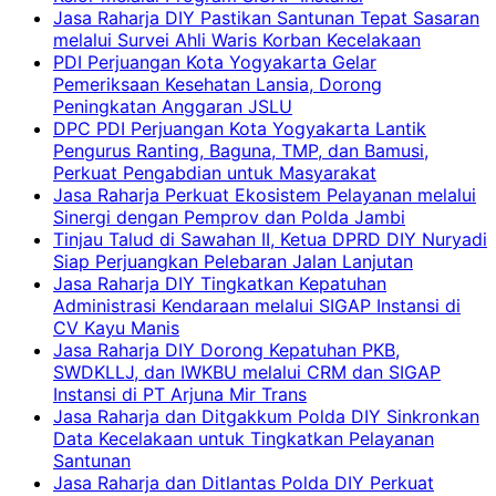
Jasa Raharja DIY Pastikan Santunan Tepat Sasaran
melalui Survei Ahli Waris Korban Kecelakaan
PDI Perjuangan Kota Yogyakarta Gelar
Pemeriksaan Kesehatan Lansia, Dorong
Peningkatan Anggaran JSLU
DPC PDI Perjuangan Kota Yogyakarta Lantik
Pengurus Ranting, Baguna, TMP, dan Bamusi,
Perkuat Pengabdian untuk Masyarakat
Jasa Raharja Perkuat Ekosistem Pelayanan melalui
Sinergi dengan Pemprov dan Polda Jambi
Tinjau Talud di Sawahan II, Ketua DPRD DIY Nuryadi
Siap Perjuangkan Pelebaran Jalan Lanjutan
Jasa Raharja DIY Tingkatkan Kepatuhan
Administrasi Kendaraan melalui SIGAP Instansi di
CV Kayu Manis
Jasa Raharja DIY Dorong Kepatuhan PKB,
SWDKLLJ, dan IWKBU melalui CRM dan SIGAP
Instansi di PT Arjuna Mir Trans
Jasa Raharja dan Ditgakkum Polda DIY Sinkronkan
Data Kecelakaan untuk Tingkatkan Pelayanan
Santunan
Jasa Raharja dan Ditlantas Polda DIY Perkuat