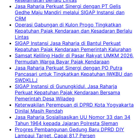
Keselamatan Berlalu Lintas
Jasa Raharja Perkuat Sinergi dengan PT Gelis
Gedhe Maju Mandiri melalui SIGAP Instansi dan
CRM
Operasi Gabungan di Kulon Progo Tingkatkan
Kepatuhan Pajak Kendaraan dan Kesadaran Berlalu
Lintas
SIGAP Instansi Jasa Raharja di Bantul Perkuat
Kepatuhan Pajak Kendaraan Pemerintah Kalurahan
Samsat Keliling Hadir di Pasar Rakyat UMKM 2026,
Permudah Warga Bayar Pajak Kendaraan
Jasa Raharja Perkuat Sinergi dengan PO Putra
Pancasari untuk Tingkatkan Kepatuhan IWKBU dan
SWDKLLJ
SIGAP Instansi di Gunungkidul, Jasa Raharja
Perkuat Kepatuhan Pajak Kendaraan Bersama
Pemerintah Desa Wiladeg
Keterwakilan Perempuan di DPRD Kota Yogyakarta
Dinilai Masih Rendah
Jasa Raharja Sosialisasikan UU Nomor 33 dan 34
Tahun 1964 kepada Jajaran Polresta Sleman
Progres Pembangunan Gedung Baru DPRD DIY
Lampaui Target, Capai 81,7 Persen