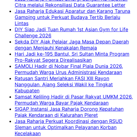
Citra melalui Rekonsiliasi Data Guarantee Letter
Jasa Raharja Edukasi Aparatur dan Karang Taruna
Gamping untuk Perkuat Budaya Tertib Berlalu
Lintas
DIY Siap Jadi Tuan Rumah 1st Asian Gym for Life
Challenge 2026
Sekda DIY Ajak Pelajar Jaga Masa Depan Daerah
dengan Menjauhi Kenakalan Remaja
Hari Jadi ke-195 Bantul, Sri Sultan Minta Program
Pro-Rakyat Segera Direalisasikan
SAMOLI Hadir di Nobar Final Piala Dunia 2026,
Permudah Warga Urus Administrasi Kendaraan
Ratusan Santri Meriahkan FASI XIII Rayon
Nanggulan, Ajang Seleksi Wakil ke Tingkat
Kabupaten
Samsat Keliling Hadir di Pasar Rakyat UMKM 2026,
Permudah Warga Bayar Pajak Kendaraan
SIGAP Instansi Jasa Raharja Dorong Kepatuhan
Pajak Kendaraan di Kalurahan Pleret
Jasa Raharja Perkuat Koordinasi dengan RSUD
Sleman untuk Optimalkan Pelayanan Korban
Kecelakaan