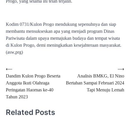
Progo, yang selama ini telah terjalin.
Kodim 0731/Kulon Progo mendukung sepenuhnya dan siap
membantu mensukseskan apa yang menjadi program Dinas
Pariwisata dalam upaya memajukan budaya dan tempat wisata
di Kulon Progo, demi meningkatkan kesejahteraan masyarakat.
(asw,prg)
Navigasi
⟵
⟶
Dandim Kulon Progo Beserta
Analisis BMKG, El Nino
pos
Anggota Ikuti Olahraga
Bertahan Sampai Februari 2024
Peringatan Haornas ke-40
Tapi Menuju Lemah
Tahun 2023
Related Posts