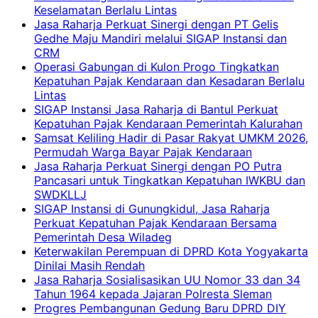
Keselamatan Berlalu Lintas
Jasa Raharja Perkuat Sinergi dengan PT Gelis
Gedhe Maju Mandiri melalui SIGAP Instansi dan
CRM
Operasi Gabungan di Kulon Progo Tingkatkan
Kepatuhan Pajak Kendaraan dan Kesadaran Berlalu
Lintas
SIGAP Instansi Jasa Raharja di Bantul Perkuat
Kepatuhan Pajak Kendaraan Pemerintah Kalurahan
Samsat Keliling Hadir di Pasar Rakyat UMKM 2026,
Permudah Warga Bayar Pajak Kendaraan
Jasa Raharja Perkuat Sinergi dengan PO Putra
Pancasari untuk Tingkatkan Kepatuhan IWKBU dan
SWDKLLJ
SIGAP Instansi di Gunungkidul, Jasa Raharja
Perkuat Kepatuhan Pajak Kendaraan Bersama
Pemerintah Desa Wiladeg
Keterwakilan Perempuan di DPRD Kota Yogyakarta
Dinilai Masih Rendah
Jasa Raharja Sosialisasikan UU Nomor 33 dan 34
Tahun 1964 kepada Jajaran Polresta Sleman
Progres Pembangunan Gedung Baru DPRD DIY