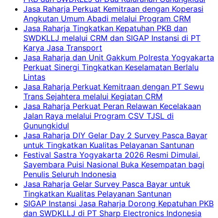
Jasa Raharja Perkuat Kemitraan dengan Koperasi
Angkutan Umum Abadi melalui Program CRM
Jasa Raharja Tingkatkan Kepatuhan PKB dan
SWDKLLJ melalui CRM dan SIGAP Instansi di PT
Karya Jasa Transport
Jasa Raharja dan Unit Gakkum Polresta Yogyakarta
Perkuat Sinergi Tingkatkan Keselamatan Berlalu
Lintas
Jasa Raharja Perkuat Kemitraan dengan PT Sewu
Trans Sejahtera melalui Kegiatan CRM
Jasa Raharja Perkuat Peran Relawan Kecelakaan
Jalan Raya melalui Program CSV TJSL di
Gunungkidul
Jasa Raharja DIY Gelar Day 2 Survey Pasca Bayar
untuk Tingkatkan Kualitas Pelayanan Santunan
Festival Sastra Yogyakarta 2026 Resmi Dimulai,
Sayembara Puisi Nasional Buka Kesempatan bagi
Penulis Seluruh Indonesia
Jasa Raharja Gelar Survey Pasca Bayar untuk
Tingkatkan Kualitas Pelayanan Santunan
SIGAP Instansi Jasa Raharja Dorong Kepatuhan PKB
dan SWDKLLJ di PT Sharp Electronics Indonesia