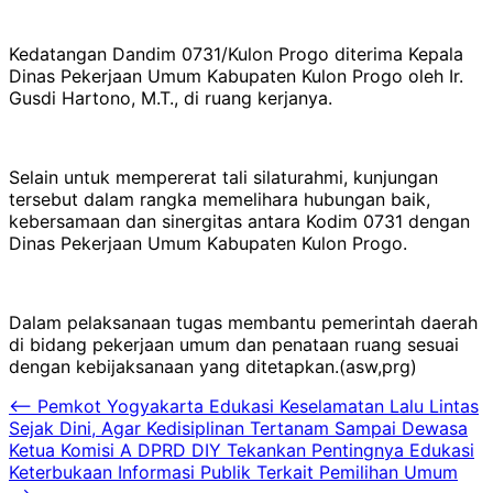
Kedatangan Dandim 0731/Kulon Progo diterima Kepala
Dinas Pekerjaan Umum Kabupaten Kulon Progo oleh Ir.
Gusdi Hartono, M.T., di ruang kerjanya.
Selain untuk mempererat tali silaturahmi, kunjungan
tersebut dalam rangka memelihara hubungan baik,
kebersamaan dan sinergitas antara Kodim 0731 dengan
Dinas Pekerjaan Umum Kabupaten Kulon Progo.
Dalam pelaksanaan tugas membantu pemerintah daerah
di bidang pekerjaan umum dan penataan ruang sesuai
dengan kebijaksanaan yang ditetapkan.(asw,prg)
Navigasi
⟵
Pemkot Yogyakarta Edukasi Keselamatan Lalu Lintas
Sejak Dini, Agar Kedisiplinan Tertanam Sampai Dewasa
pos
Ketua Komisi A DPRD DIY Tekankan Pentingnya Edukasi
Keterbukaan Informasi Publik Terkait Pemilihan Umum