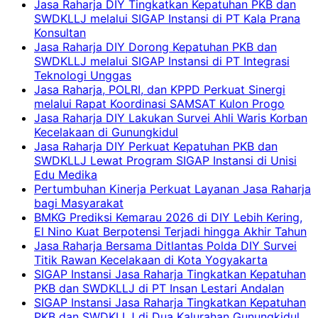
Jasa Raharja DIY Tingkatkan Kepatuhan PKB dan
SWDKLLJ melalui SIGAP Instansi di PT Kala Prana
Konsultan
Jasa Raharja DIY Dorong Kepatuhan PKB dan
SWDKLLJ melalui SIGAP Instansi di PT Integrasi
Teknologi Unggas
Jasa Raharja, POLRI, dan KPPD Perkuat Sinergi
melalui Rapat Koordinasi SAMSAT Kulon Progo
Jasa Raharja DIY Lakukan Survei Ahli Waris Korban
Kecelakaan di Gunungkidul
Jasa Raharja DIY Perkuat Kepatuhan PKB dan
SWDKLLJ Lewat Program SIGAP Instansi di Unisi
Edu Medika
Pertumbuhan Kinerja Perkuat Layanan Jasa Raharja
bagi Masyarakat
BMKG Prediksi Kemarau 2026 di DIY Lebih Kering,
El Nino Kuat Berpotensi Terjadi hingga Akhir Tahun
Jasa Raharja Bersama Ditlantas Polda DIY Survei
Titik Rawan Kecelakaan di Kota Yogyakarta
SIGAP Instansi Jasa Raharja Tingkatkan Kepatuhan
PKB dan SWDKLLJ di PT Insan Lestari Andalan
SIGAP Instansi Jasa Raharja Tingkatkan Kepatuhan
PKB dan SWDKLLJ di Dua Kalurahan Gunungkidul