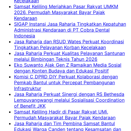
Kecelakaan
Samsat Keliling Meriahkan Pasar Rakyat UMKM
2026, Permudah Masyarakat Bayar Pajak
Kendaraan
SIGAP Instansi Jasa Raharja Tingkatkan Kepatuhan
Administrasi Kendaraan di PT Cobra Dental
Indonesia
Jasa Raharja dan RSUD Wates Perkuat Koordinasi
Tingkatkan Pelayanan Korban Kecelakaan
Jasa Raharja Perkuat Kualitas Pelayanan Santunan
melalui Bimbingan Teknis Tahun 2026
Eko Suwanto Ajak Gen Z Ramaikan Media Sosial
dengan Konten Budaya dan Edukasi Positif
Komisi C DPRD DIY Perkuat Kolaborasi dengan
Pemkab Bantul untuk Percepat Pembangunan
Infrastruktur
Jasa Raharja Perkuat Sinergi dengan RS Bethesda
Lempuyangwangi melalui Sosialisasi Coordination
of Benefit JKK
Samsat Keliling Hadir di Pasar Rakyat UMi,
Permudah Masyarakat Bayar Pajak Kendaraan
Jasa Raharja dan Tim Pembina Samsat Bantul
Edukasi Warga Canden tentang Kesamsatan dan