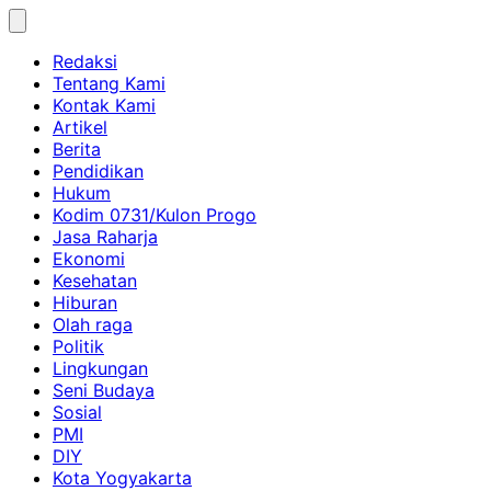
Skip
to
Redaksi
content
Tentang Kami
Kontak Kami
Artikel
Berita
Pendidikan
Hukum
Kodim 0731/Kulon Progo
Jasa Raharja
Ekonomi
Kesehatan
Hiburan
Olah raga
Politik
Lingkungan
Seni Budaya
Sosial
PMI
DIY
Kota Yogyakarta