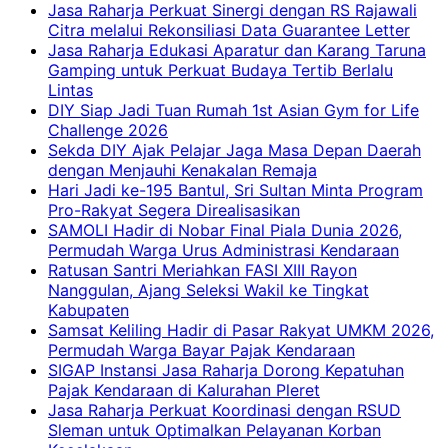
Jasa Raharja Perkuat Sinergi dengan RS Rajawali
Citra melalui Rekonsiliasi Data Guarantee Letter
Jasa Raharja Edukasi Aparatur dan Karang Taruna
Gamping untuk Perkuat Budaya Tertib Berlalu
Lintas
DIY Siap Jadi Tuan Rumah 1st Asian Gym for Life
Challenge 2026
Sekda DIY Ajak Pelajar Jaga Masa Depan Daerah
dengan Menjauhi Kenakalan Remaja
Hari Jadi ke-195 Bantul, Sri Sultan Minta Program
Pro-Rakyat Segera Direalisasikan
SAMOLI Hadir di Nobar Final Piala Dunia 2026,
Permudah Warga Urus Administrasi Kendaraan
Ratusan Santri Meriahkan FASI XIII Rayon
Nanggulan, Ajang Seleksi Wakil ke Tingkat
Kabupaten
Samsat Keliling Hadir di Pasar Rakyat UMKM 2026,
Permudah Warga Bayar Pajak Kendaraan
SIGAP Instansi Jasa Raharja Dorong Kepatuhan
Pajak Kendaraan di Kalurahan Pleret
Jasa Raharja Perkuat Koordinasi dengan RSUD
Sleman untuk Optimalkan Pelayanan Korban