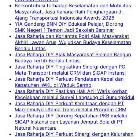
Berkontribusi terhadap Keselamatan dan Mobilitas
Masyarakat, Jasa Raharja Raih Penghargaan di
Ajang Transportasi Indonesia Awards 2026
YIA Gandeng BNN DIY Edukasi Pelajar, Dorong
SMK Negeri 1 Temon Jadi Sekolah Bersinar
Jasa Raharja dan Korlantas Polri Ajak Masyarakat
Akhiri Lawan Arus, Wujudkan Budaya Keselamatan
Berlalu Lintas
Jasa Raharja DIY Ajak Masyarakat Sleman Bangun
Budaya Tertib Berlalu Lintas
Jasa Raharja DIY Tingkatkan Sinergi dengan PO
Mata Transport melalui CRM dan SIGAP Instansi
Jasa Raharja DIY Perkuat Pendataan Kapal dan
Kepatuhan IWKL di Waduk Sermo
Jasa Raharja DIY Pastikan Hak Ahli Waris Korban
Kecelakaan melalui Survei Langsung di Gunungkidul
Jasa Raharja DIY Perkuat Kemitraan dengan PT
Margomulyo Utama Trans melalui Program CRM
Jasa Raharja DIY Dorong Kepatuhan PKB melalui
SIGAP Instansi dan Layanan Jemput Bola di PT
Natural Nusantara
Jasa Raharja DIY Perkuat Sinergi dengan Kalurahan