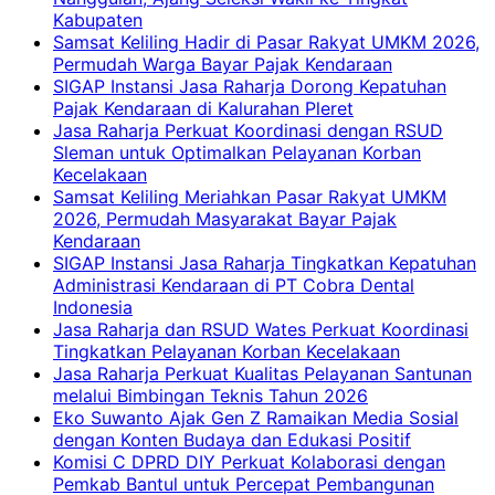
Kabupaten
Samsat Keliling Hadir di Pasar Rakyat UMKM 2026,
Permudah Warga Bayar Pajak Kendaraan
SIGAP Instansi Jasa Raharja Dorong Kepatuhan
Pajak Kendaraan di Kalurahan Pleret
Jasa Raharja Perkuat Koordinasi dengan RSUD
Sleman untuk Optimalkan Pelayanan Korban
Kecelakaan
Samsat Keliling Meriahkan Pasar Rakyat UMKM
2026, Permudah Masyarakat Bayar Pajak
Kendaraan
SIGAP Instansi Jasa Raharja Tingkatkan Kepatuhan
Administrasi Kendaraan di PT Cobra Dental
Indonesia
Jasa Raharja dan RSUD Wates Perkuat Koordinasi
Tingkatkan Pelayanan Korban Kecelakaan
Jasa Raharja Perkuat Kualitas Pelayanan Santunan
melalui Bimbingan Teknis Tahun 2026
Eko Suwanto Ajak Gen Z Ramaikan Media Sosial
dengan Konten Budaya dan Edukasi Positif
Komisi C DPRD DIY Perkuat Kolaborasi dengan
Pemkab Bantul untuk Percepat Pembangunan