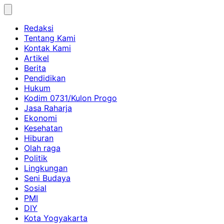
Skip
to
Redaksi
content
Tentang Kami
Kontak Kami
Artikel
Berita
Pendidikan
Hukum
Kodim 0731/Kulon Progo
Jasa Raharja
Ekonomi
Kesehatan
Hiburan
Olah raga
Politik
Lingkungan
Seni Budaya
Sosial
PMI
DIY
Kota Yogyakarta