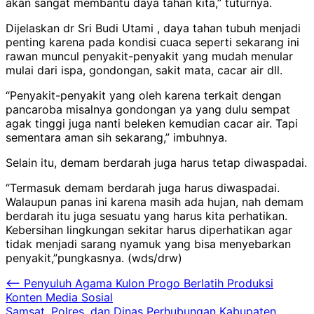
akan sangat membantu daya tahan kita,” tuturnya.
Dijelaskan dr Sri Budi Utami , daya tahan tubuh menjadi
penting karena pada kondisi cuaca seperti sekarang ini
rawan muncul penyakit-penyakit yang mudah menular
mulai dari ispa, gondongan, sakit mata, cacar air dll.
“Penyakit-penyakit yang oleh karena terkait dengan
pancaroba misalnya gondongan ya yang dulu sempat
agak tinggi juga nanti beleken kemudian cacar air. Tapi
sementara aman sih sekarang,” imbuhnya.
Selain itu, demam berdarah juga harus tetap diwaspadai.
“Termasuk demam berdarah juga harus diwaspadai.
Walaupun panas ini karena masih ada hujan, nah demam
berdarah itu juga sesuatu yang harus kita perhatikan.
Kebersihan lingkungan sekitar harus diperhatikan agar
tidak menjadi sarang nyamuk yang bisa menyebarkan
penyakit,”pungkasnya. (wds/drw)
Navigasi
⟵
Penyuluh Agama Kulon Progo Berlatih Produksi
Konten Media Sosial
pos
Samsat, Polres, dan Dinas Perhubungan Kabupaten