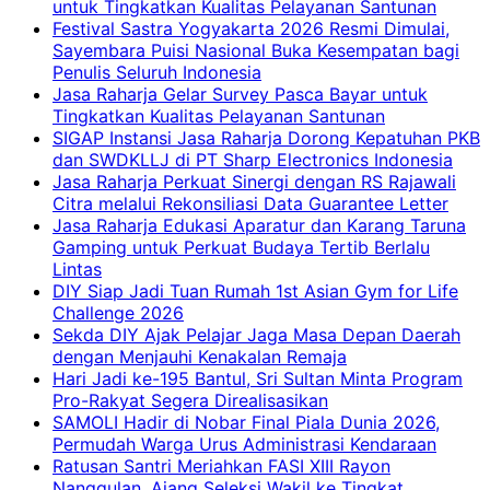
untuk Tingkatkan Kualitas Pelayanan Santunan
Festival Sastra Yogyakarta 2026 Resmi Dimulai,
Sayembara Puisi Nasional Buka Kesempatan bagi
Penulis Seluruh Indonesia
Jasa Raharja Gelar Survey Pasca Bayar untuk
Tingkatkan Kualitas Pelayanan Santunan
SIGAP Instansi Jasa Raharja Dorong Kepatuhan PKB
dan SWDKLLJ di PT Sharp Electronics Indonesia
Jasa Raharja Perkuat Sinergi dengan RS Rajawali
Citra melalui Rekonsiliasi Data Guarantee Letter
Jasa Raharja Edukasi Aparatur dan Karang Taruna
Gamping untuk Perkuat Budaya Tertib Berlalu
Lintas
DIY Siap Jadi Tuan Rumah 1st Asian Gym for Life
Challenge 2026
Sekda DIY Ajak Pelajar Jaga Masa Depan Daerah
dengan Menjauhi Kenakalan Remaja
Hari Jadi ke-195 Bantul, Sri Sultan Minta Program
Pro-Rakyat Segera Direalisasikan
SAMOLI Hadir di Nobar Final Piala Dunia 2026,
Permudah Warga Urus Administrasi Kendaraan
Ratusan Santri Meriahkan FASI XIII Rayon
Nanggulan, Ajang Seleksi Wakil ke Tingkat