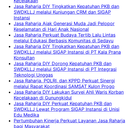
Kecelakaan
Jasa Raharja DIY Tingkatkan Kepatuhan PKB dan
SWDKLLJ melalui Kunjungan CRM dan SIGAP
Instansi
Jasa Raharja Ajak Generasi Muda Jadi Pelopor
Keselamatan di Hari Anak Nasional
Jasa Raharja Perkuat Budaya Tertib Lalu Lintas
melalui Edukasi Berbasis Komunitas di Sedayu
Jasa Raharja DIY Tingkatkan Kepatuhan PKB dan
SWDKLLJ melalui SIGAP Instansi di PT Kala Prana
Konsultan
Jasa Raharja DIY Dorong Kepatuhan PKB dan
SWDKLLJ melalui SIGAP Instansi di PT Integrasi
Teknologi Unggas
Jasa Raharja, POLRI, dan KPPD Perkuat Sinergi
melalui Rapat Koordinasi SAMSAT Kulon Progo
Jasa Raharja DIY Lakukan Survei Ahli Waris Korban
Kecelakaan di Gunungkidul
Jasa Raharja DIY Perkuat Kepatuhan PKB dan
SWDKLLJ Lewat Program SIGAP Instansi di Unisi
Edu Medika
Pertumbuhan Kinerja Perkuat Layanan Jasa Raharja
bagi Masyarakat