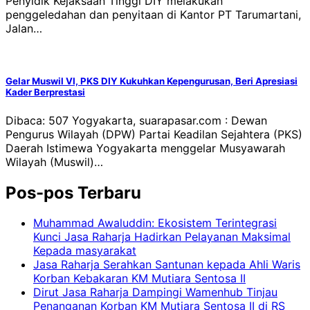
Penyidik Kejaksaan Tinggi DIY melakukan
penggeledahan dan penyitaan di Kantor PT Tarumartani,
Jalan…
Gelar Muswil VI, PKS DIY Kukuhkan Kepengurusan, Beri Apresiasi
Kader Berprestasi
Dibaca: 507 Yogyakarta, suarapasar.com : Dewan
Pengurus Wilayah (DPW) Partai Keadilan Sejahtera (PKS)
Daerah Istimewa Yogyakarta menggelar Musyawarah
Wilayah (Muswil)…
Pos-pos Terbaru
Muhammad Awaluddin: Ekosistem Terintegrasi
Kunci Jasa Raharja Hadirkan Pelayanan Maksimal
Kepada masyarakat
Jasa Raharja Serahkan Santunan kepada Ahli Waris
Korban Kebakaran KM Mutiara Sentosa II
Dirut Jasa Raharja Dampingi Wamenhub Tinjau
Penanganan Korban KM Mutiara Sentosa II di RS