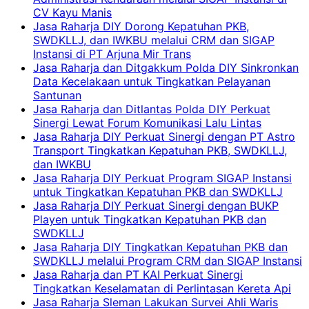
CV Kayu Manis
Jasa Raharja DIY Dorong Kepatuhan PKB,
SWDKLLJ, dan IWKBU melalui CRM dan SIGAP
Instansi di PT Arjuna Mir Trans
Jasa Raharja dan Ditgakkum Polda DIY Sinkronkan
Data Kecelakaan untuk Tingkatkan Pelayanan
Santunan
Jasa Raharja dan Ditlantas Polda DIY Perkuat
Sinergi Lewat Forum Komunikasi Lalu Lintas
Jasa Raharja DIY Perkuat Sinergi dengan PT Astro
Transport Tingkatkan Kepatuhan PKB, SWDKLLJ,
dan IWKBU
Jasa Raharja DIY Perkuat Program SIGAP Instansi
untuk Tingkatkan Kepatuhan PKB dan SWDKLLJ
Jasa Raharja DIY Perkuat Sinergi dengan BUKP
Playen untuk Tingkatkan Kepatuhan PKB dan
SWDKLLJ
Jasa Raharja DIY Tingkatkan Kepatuhan PKB dan
SWDKLLJ melalui Program CRM dan SIGAP Instansi
Jasa Raharja dan PT KAI Perkuat Sinergi
Tingkatkan Keselamatan di Perlintasan Kereta Api
Jasa Raharja Sleman Lakukan Survei Ahli Waris