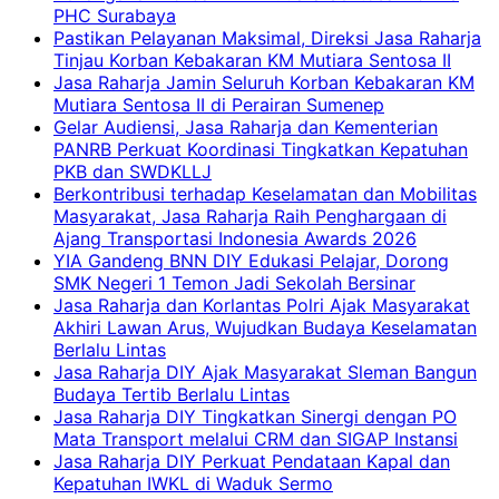
PHC Surabaya
Pastikan Pelayanan Maksimal, Direksi Jasa Raharja
Tinjau Korban Kebakaran KM Mutiara Sentosa II
Jasa Raharja Jamin Seluruh Korban Kebakaran KM
Mutiara Sentosa II di Perairan Sumenep
Gelar Audiensi, Jasa Raharja dan Kementerian
PANRB Perkuat Koordinasi Tingkatkan Kepatuhan
PKB dan SWDKLLJ
Berkontribusi terhadap Keselamatan dan Mobilitas
Masyarakat, Jasa Raharja Raih Penghargaan di
Ajang Transportasi Indonesia Awards 2026
YIA Gandeng BNN DIY Edukasi Pelajar, Dorong
SMK Negeri 1 Temon Jadi Sekolah Bersinar
Jasa Raharja dan Korlantas Polri Ajak Masyarakat
Akhiri Lawan Arus, Wujudkan Budaya Keselamatan
Berlalu Lintas
Jasa Raharja DIY Ajak Masyarakat Sleman Bangun
Budaya Tertib Berlalu Lintas
Jasa Raharja DIY Tingkatkan Sinergi dengan PO
Mata Transport melalui CRM dan SIGAP Instansi
Jasa Raharja DIY Perkuat Pendataan Kapal dan
Kepatuhan IWKL di Waduk Sermo