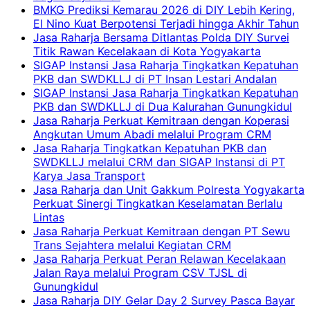
BMKG Prediksi Kemarau 2026 di DIY Lebih Kering,
El Nino Kuat Berpotensi Terjadi hingga Akhir Tahun
Jasa Raharja Bersama Ditlantas Polda DIY Survei
Titik Rawan Kecelakaan di Kota Yogyakarta
SIGAP Instansi Jasa Raharja Tingkatkan Kepatuhan
PKB dan SWDKLLJ di PT Insan Lestari Andalan
SIGAP Instansi Jasa Raharja Tingkatkan Kepatuhan
PKB dan SWDKLLJ di Dua Kalurahan Gunungkidul
Jasa Raharja Perkuat Kemitraan dengan Koperasi
Angkutan Umum Abadi melalui Program CRM
Jasa Raharja Tingkatkan Kepatuhan PKB dan
SWDKLLJ melalui CRM dan SIGAP Instansi di PT
Karya Jasa Transport
Jasa Raharja dan Unit Gakkum Polresta Yogyakarta
Perkuat Sinergi Tingkatkan Keselamatan Berlalu
Lintas
Jasa Raharja Perkuat Kemitraan dengan PT Sewu
Trans Sejahtera melalui Kegiatan CRM
Jasa Raharja Perkuat Peran Relawan Kecelakaan
Jalan Raya melalui Program CSV TJSL di
Gunungkidul
Jasa Raharja DIY Gelar Day 2 Survey Pasca Bayar