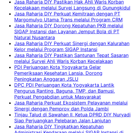
Jasa Raharja DIY Pastikan Hak Ahli Waris Korban
Kecelakaan melalui Survei Langsung di Gunungkidul
Jasa Raharja DIY Perkuat Kemitraan dengan PT
Margomulyo Utama Trans melalui Program CRM
Jasa Raharja DIY Dorong Kepatuhan PKB melalui
SIGAP Instansi dan Layanan Jemput Bola di PT
Natural Nusantara
Jasa Raharja DIY Perkuat Sinergi dengan Kalurahan
Kelor melalui Program SIGAP Instansi
Jasa Raharja DIY Pastikan Santunan Tepat Sasaran
melalui Survei Ahli Waris Korban Kecelakaan
PDI Perjuangan Kota Yogyakarta Gelar
Pemeriksaan Kesehatan Lansia, Dorong
Peningkatan Anggaran JSLU
DPC PDI Perjuangan Kota Yogyakarta Lantik
Pengurus Ranting, Baguna, TMP, dan Bamusi,
Perkuat Pengabdian untuk Masyarakat
Jasa Raharja Perkuat Ekosistem Pelayanan melalui
Sinergi dengan Pemprov dan Polda Jambi
Tinjau Talud di Sawahan II, Ketua DPRD DIY Nuryadi
Siap Perjuangkan Pelebaran Jalan Lanjutan
Jasa Raharja DIY Tingkatkan Kepatuhan
Administrasi Kendaraan melalui SIGAP Instansi di