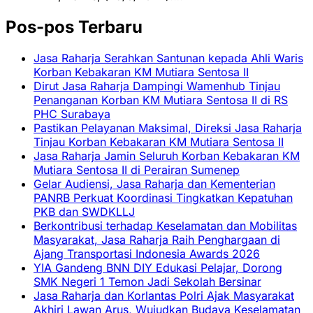
Pos-pos Terbaru
Jasa Raharja Serahkan Santunan kepada Ahli Waris
Korban Kebakaran KM Mutiara Sentosa II
Dirut Jasa Raharja Dampingi Wamenhub Tinjau
Penanganan Korban KM Mutiara Sentosa II di RS
PHC Surabaya
Pastikan Pelayanan Maksimal, Direksi Jasa Raharja
Tinjau Korban Kebakaran KM Mutiara Sentosa II
Jasa Raharja Jamin Seluruh Korban Kebakaran KM
Mutiara Sentosa II di Perairan Sumenep
Gelar Audiensi, Jasa Raharja dan Kementerian
PANRB Perkuat Koordinasi Tingkatkan Kepatuhan
PKB dan SWDKLLJ
Berkontribusi terhadap Keselamatan dan Mobilitas
Masyarakat, Jasa Raharja Raih Penghargaan di
Ajang Transportasi Indonesia Awards 2026
YIA Gandeng BNN DIY Edukasi Pelajar, Dorong
SMK Negeri 1 Temon Jadi Sekolah Bersinar
Jasa Raharja dan Korlantas Polri Ajak Masyarakat
Akhiri Lawan Arus, Wujudkan Budaya Keselamatan