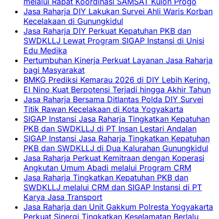
melalui Rapat Koordinasi SAMSAT Kulon Progo
Jasa Raharja DIY Lakukan Survei Ahli Waris Korban
Kecelakaan di Gunungkidul
Jasa Raharja DIY Perkuat Kepatuhan PKB dan
SWDKLLJ Lewat Program SIGAP Instansi di Unisi
Edu Medika
Pertumbuhan Kinerja Perkuat Layanan Jasa Raharja
bagi Masyarakat
BMKG Prediksi Kemarau 2026 di DIY Lebih Kering,
El Nino Kuat Berpotensi Terjadi hingga Akhir Tahun
Jasa Raharja Bersama Ditlantas Polda DIY Survei
Titik Rawan Kecelakaan di Kota Yogyakarta
SIGAP Instansi Jasa Raharja Tingkatkan Kepatuhan
PKB dan SWDKLLJ di PT Insan Lestari Andalan
SIGAP Instansi Jasa Raharja Tingkatkan Kepatuhan
PKB dan SWDKLLJ di Dua Kalurahan Gunungkidul
Jasa Raharja Perkuat Kemitraan dengan Koperasi
Angkutan Umum Abadi melalui Program CRM
Jasa Raharja Tingkatkan Kepatuhan PKB dan
SWDKLLJ melalui CRM dan SIGAP Instansi di PT
Karya Jasa Transport
Jasa Raharja dan Unit Gakkum Polresta Yogyakarta
Perkuat Sinergi Tingkatkan Keselamatan Berlalu