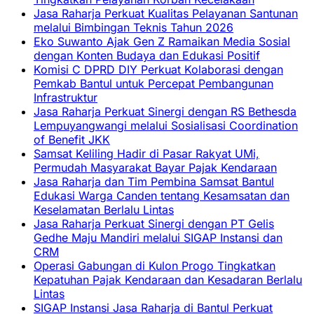
Jasa Raharja Perkuat Kualitas Pelayanan Santunan
melalui Bimbingan Teknis Tahun 2026
Eko Suwanto Ajak Gen Z Ramaikan Media Sosial
dengan Konten Budaya dan Edukasi Positif
Komisi C DPRD DIY Perkuat Kolaborasi dengan
Pemkab Bantul untuk Percepat Pembangunan
Infrastruktur
Jasa Raharja Perkuat Sinergi dengan RS Bethesda
Lempuyangwangi melalui Sosialisasi Coordination
of Benefit JKK
Samsat Keliling Hadir di Pasar Rakyat UMi,
Permudah Masyarakat Bayar Pajak Kendaraan
Jasa Raharja dan Tim Pembina Samsat Bantul
Edukasi Warga Canden tentang Kesamsatan dan
Keselamatan Berlalu Lintas
Jasa Raharja Perkuat Sinergi dengan PT Gelis
Gedhe Maju Mandiri melalui SIGAP Instansi dan
CRM
Operasi Gabungan di Kulon Progo Tingkatkan
Kepatuhan Pajak Kendaraan dan Kesadaran Berlalu
Lintas
SIGAP Instansi Jasa Raharja di Bantul Perkuat