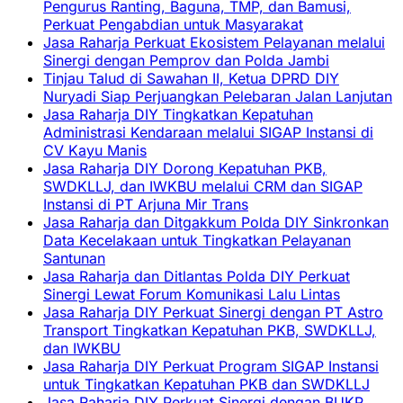
Pengurus Ranting, Baguna, TMP, dan Bamusi,
Perkuat Pengabdian untuk Masyarakat
Jasa Raharja Perkuat Ekosistem Pelayanan melalui
Sinergi dengan Pemprov dan Polda Jambi
Tinjau Talud di Sawahan II, Ketua DPRD DIY
Nuryadi Siap Perjuangkan Pelebaran Jalan Lanjutan
Jasa Raharja DIY Tingkatkan Kepatuhan
Administrasi Kendaraan melalui SIGAP Instansi di
CV Kayu Manis
Jasa Raharja DIY Dorong Kepatuhan PKB,
SWDKLLJ, dan IWKBU melalui CRM dan SIGAP
Instansi di PT Arjuna Mir Trans
Jasa Raharja dan Ditgakkum Polda DIY Sinkronkan
Data Kecelakaan untuk Tingkatkan Pelayanan
Santunan
Jasa Raharja dan Ditlantas Polda DIY Perkuat
Sinergi Lewat Forum Komunikasi Lalu Lintas
Jasa Raharja DIY Perkuat Sinergi dengan PT Astro
Transport Tingkatkan Kepatuhan PKB, SWDKLLJ,
dan IWKBU
Jasa Raharja DIY Perkuat Program SIGAP Instansi
untuk Tingkatkan Kepatuhan PKB dan SWDKLLJ
Jasa Raharja DIY Perkuat Sinergi dengan BUKP