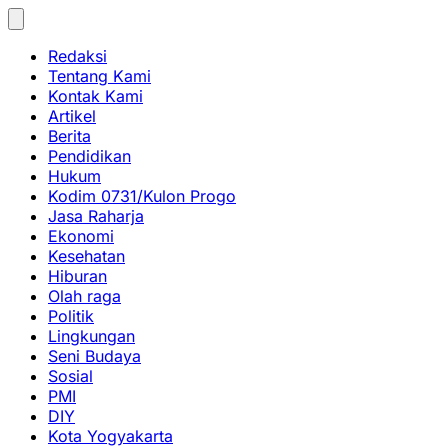
Skip
to
Redaksi
content
Tentang Kami
Kontak Kami
Artikel
Berita
Pendidikan
Hukum
Kodim 0731/Kulon Progo
Jasa Raharja
Ekonomi
Kesehatan
Hiburan
Olah raga
Politik
Lingkungan
Seni Budaya
Sosial
PMI
DIY
Kota Yogyakarta