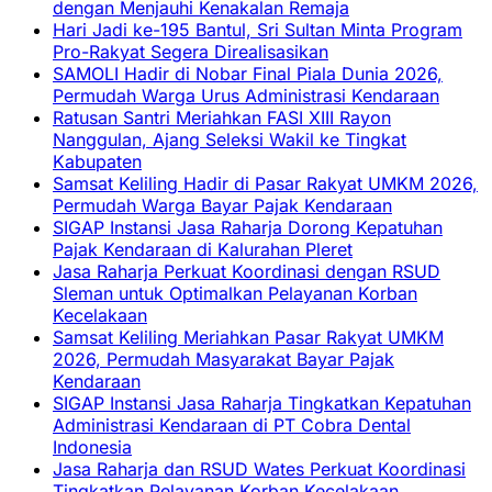
dengan Menjauhi Kenakalan Remaja
Hari Jadi ke-195 Bantul, Sri Sultan Minta Program
Pro-Rakyat Segera Direalisasikan
SAMOLI Hadir di Nobar Final Piala Dunia 2026,
Permudah Warga Urus Administrasi Kendaraan
Ratusan Santri Meriahkan FASI XIII Rayon
Nanggulan, Ajang Seleksi Wakil ke Tingkat
Kabupaten
Samsat Keliling Hadir di Pasar Rakyat UMKM 2026,
Permudah Warga Bayar Pajak Kendaraan
SIGAP Instansi Jasa Raharja Dorong Kepatuhan
Pajak Kendaraan di Kalurahan Pleret
Jasa Raharja Perkuat Koordinasi dengan RSUD
Sleman untuk Optimalkan Pelayanan Korban
Kecelakaan
Samsat Keliling Meriahkan Pasar Rakyat UMKM
2026, Permudah Masyarakat Bayar Pajak
Kendaraan
SIGAP Instansi Jasa Raharja Tingkatkan Kepatuhan
Administrasi Kendaraan di PT Cobra Dental
Indonesia
Jasa Raharja dan RSUD Wates Perkuat Koordinasi
Tingkatkan Pelayanan Korban Kecelakaan