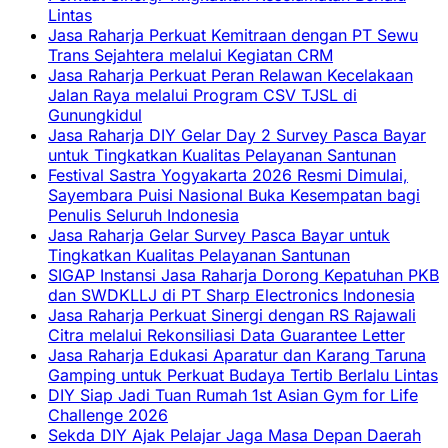
Lintas
Jasa Raharja Perkuat Kemitraan dengan PT Sewu
Trans Sejahtera melalui Kegiatan CRM
Jasa Raharja Perkuat Peran Relawan Kecelakaan
Jalan Raya melalui Program CSV TJSL di
Gunungkidul
Jasa Raharja DIY Gelar Day 2 Survey Pasca Bayar
untuk Tingkatkan Kualitas Pelayanan Santunan
Festival Sastra Yogyakarta 2026 Resmi Dimulai,
Sayembara Puisi Nasional Buka Kesempatan bagi
Penulis Seluruh Indonesia
Jasa Raharja Gelar Survey Pasca Bayar untuk
Tingkatkan Kualitas Pelayanan Santunan
SIGAP Instansi Jasa Raharja Dorong Kepatuhan PKB
dan SWDKLLJ di PT Sharp Electronics Indonesia
Jasa Raharja Perkuat Sinergi dengan RS Rajawali
Citra melalui Rekonsiliasi Data Guarantee Letter
Jasa Raharja Edukasi Aparatur dan Karang Taruna
Gamping untuk Perkuat Budaya Tertib Berlalu Lintas
DIY Siap Jadi Tuan Rumah 1st Asian Gym for Life
Challenge 2026
Sekda DIY Ajak Pelajar Jaga Masa Depan Daerah