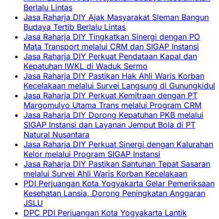
Berlalu Lintas
Jasa Raharja DIY Ajak Masyarakat Sleman Bangun
Budaya Tertib Berlalu Lintas
Jasa Raharja DIY Tingkatkan Sinergi dengan PO
Mata Transport melalui CRM dan SIGAP Instansi
Jasa Raharja DIY Perkuat Pendataan Kapal dan
Kepatuhan IWKL di Waduk Sermo
Jasa Raharja DIY Pastikan Hak Ahli Waris Korban
Kecelakaan melalui Survei Langsung di Gunungkidul
Jasa Raharja DIY Perkuat Kemitraan dengan PT
Margomulyo Utama Trans melalui Program CRM
Jasa Raharja DIY Dorong Kepatuhan PKB melalui
SIGAP Instansi dan Layanan Jemput Bola di PT
Natural Nusantara
Jasa Raharja DIY Perkuat Sinergi dengan Kalurahan
Kelor melalui Program SIGAP Instansi
Jasa Raharja DIY Pastikan Santunan Tepat Sasaran
melalui Survei Ahli Waris Korban Kecelakaan
PDI Perjuangan Kota Yogyakarta Gelar Pemeriksaan
Kesehatan Lansia, Dorong Peningkatan Anggaran
JSLU
DPC PDI Perjuangan Kota Yogyakarta Lantik