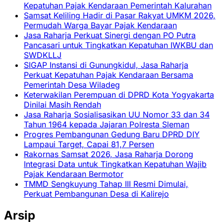
Kepatuhan Pajak Kendaraan Pemerintah Kalurahan
Samsat Keliling Hadir di Pasar Rakyat UMKM 2026,
Permudah Warga Bayar Pajak Kendaraan
Jasa Raharja Perkuat Sinergi dengan PO Putra
Pancasari untuk Tingkatkan Kepatuhan IWKBU dan
SWDKLLJ
SIGAP Instansi di Gunungkidul, Jasa Raharja
Perkuat Kepatuhan Pajak Kendaraan Bersama
Pemerintah Desa Wiladeg
Keterwakilan Perempuan di DPRD Kota Yogyakarta
Dinilai Masih Rendah
Jasa Raharja Sosialisasikan UU Nomor 33 dan 34
Tahun 1964 kepada Jajaran Polresta Sleman
Progres Pembangunan Gedung Baru DPRD DIY
Lampaui Target, Capai 81,7 Persen
Rakornas Samsat 2026, Jasa Raharja Dorong
Integrasi Data untuk Tingkatkan Kepatuhan Wajib
Pajak Kendaraan Bermotor
TMMD Sengkuyung Tahap III Resmi Dimulai,
Perkuat Pembangunan Desa di Kalirejo
Arsip