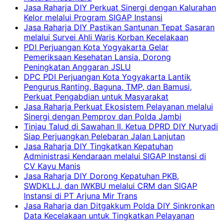
Jasa Raharja DIY Perkuat Sinergi dengan Kalurahan
Kelor melalui Program SIGAP Instansi
Jasa Raharja DIY Pastikan Santunan Tepat Sasaran
melalui Survei Ahli Waris Korban Kecelakaan
PDI Perjuangan Kota Yogyakarta Gelar
Pemeriksaan Kesehatan Lansia, Dorong
Peningkatan Anggaran JSLU
DPC PDI Perjuangan Kota Yogyakarta Lantik
Pengurus Ranting, Baguna, TMP, dan Bamusi,
Perkuat Pengabdian untuk Masyarakat
Jasa Raharja Perkuat Ekosistem Pelayanan melalui
Sinergi dengan Pemprov dan Polda Jambi
Tinjau Talud di Sawahan II, Ketua DPRD DIY Nuryadi
Siap Perjuangkan Pelebaran Jalan Lanjutan
Jasa Raharja DIY Tingkatkan Kepatuhan
Administrasi Kendaraan melalui SIGAP Instansi di
CV Kayu Manis
Jasa Raharja DIY Dorong Kepatuhan PKB,
SWDKLLJ, dan IWKBU melalui CRM dan SIGAP
Instansi di PT Arjuna Mir Trans
Jasa Raharja dan Ditgakkum Polda DIY Sinkronkan
Data Kecelakaan untuk Tingkatkan Pelayanan