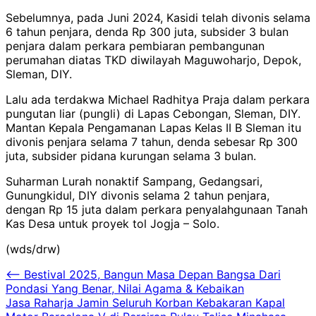
Sebelumnya, pada Juni 2024, Kasidi telah divonis selama
6 tahun penjara, denda Rp 300 juta, subsider 3 bulan
penjara dalam perkara pembiaran pembangunan
perumahan diatas TKD diwilayah Maguwoharjo, Depok,
Sleman, DIY.
Lalu ada terdakwa Michael Radhitya Praja dalam perkara
pungutan liar (pungli) di Lapas Cebongan, Sleman, DIY.
Mantan Kepala Pengamanan Lapas Kelas II B Sleman itu
divonis penjara selama 7 tahun, denda sebesar Rp 300
juta, subsider pidana kurungan selama 3 bulan.
Suharman Lurah nonaktif Sampang, Gedangsari,
Gunungkidul, DIY divonis selama 2 tahun penjara,
dengan Rp 15 juta dalam perkara penyalahgunaan Tanah
Kas Desa untuk proyek tol Jogja – Solo.
(wds/drw)
Navigasi
⟵
Bestival 2025, Bangun Masa Depan Bangsa Dari
Pondasi Yang Benar, Nilai Agama & Kebaikan
pos
Jasa Raharja Jamin Seluruh Korban Kebakaran Kapal