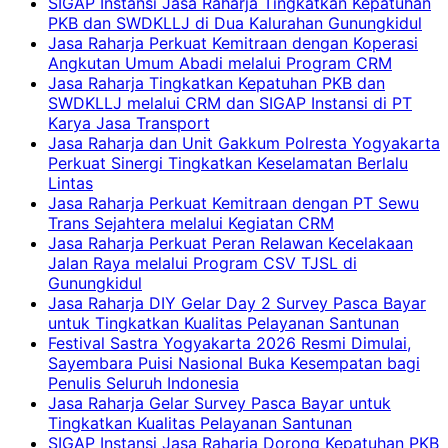
SIGAP Instansi Jasa Raharja Tingkatkan Kepatuhan
PKB dan SWDKLLJ di Dua Kalurahan Gunungkidul
Jasa Raharja Perkuat Kemitraan dengan Koperasi
Angkutan Umum Abadi melalui Program CRM
Jasa Raharja Tingkatkan Kepatuhan PKB dan
SWDKLLJ melalui CRM dan SIGAP Instansi di PT
Karya Jasa Transport
Jasa Raharja dan Unit Gakkum Polresta Yogyakarta
Perkuat Sinergi Tingkatkan Keselamatan Berlalu
Lintas
Jasa Raharja Perkuat Kemitraan dengan PT Sewu
Trans Sejahtera melalui Kegiatan CRM
Jasa Raharja Perkuat Peran Relawan Kecelakaan
Jalan Raya melalui Program CSV TJSL di
Gunungkidul
Jasa Raharja DIY Gelar Day 2 Survey Pasca Bayar
untuk Tingkatkan Kualitas Pelayanan Santunan
Festival Sastra Yogyakarta 2026 Resmi Dimulai,
Sayembara Puisi Nasional Buka Kesempatan bagi
Penulis Seluruh Indonesia
Jasa Raharja Gelar Survey Pasca Bayar untuk
Tingkatkan Kualitas Pelayanan Santunan
SIGAP Instansi Jasa Raharja Dorong Kepatuhan PKB