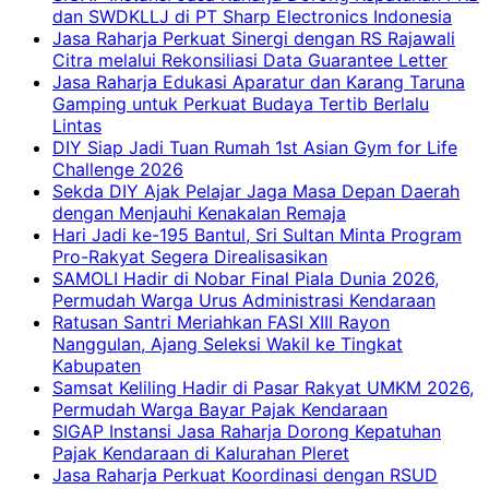
dan SWDKLLJ di PT Sharp Electronics Indonesia
Jasa Raharja Perkuat Sinergi dengan RS Rajawali
Citra melalui Rekonsiliasi Data Guarantee Letter
Jasa Raharja Edukasi Aparatur dan Karang Taruna
Gamping untuk Perkuat Budaya Tertib Berlalu
Lintas
DIY Siap Jadi Tuan Rumah 1st Asian Gym for Life
Challenge 2026
Sekda DIY Ajak Pelajar Jaga Masa Depan Daerah
dengan Menjauhi Kenakalan Remaja
Hari Jadi ke-195 Bantul, Sri Sultan Minta Program
Pro-Rakyat Segera Direalisasikan
SAMOLI Hadir di Nobar Final Piala Dunia 2026,
Permudah Warga Urus Administrasi Kendaraan
Ratusan Santri Meriahkan FASI XIII Rayon
Nanggulan, Ajang Seleksi Wakil ke Tingkat
Kabupaten
Samsat Keliling Hadir di Pasar Rakyat UMKM 2026,
Permudah Warga Bayar Pajak Kendaraan
SIGAP Instansi Jasa Raharja Dorong Kepatuhan
Pajak Kendaraan di Kalurahan Pleret
Jasa Raharja Perkuat Koordinasi dengan RSUD