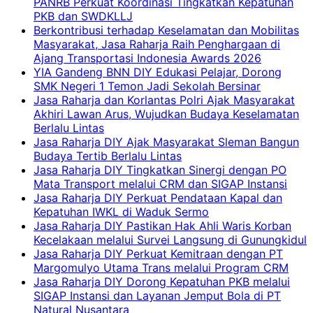
PANRB Perkuat Koordinasi Tingkatkan Kepatuhan
PKB dan SWDKLLJ
Berkontribusi terhadap Keselamatan dan Mobilitas
Masyarakat, Jasa Raharja Raih Penghargaan di
Ajang Transportasi Indonesia Awards 2026
YIA Gandeng BNN DIY Edukasi Pelajar, Dorong
SMK Negeri 1 Temon Jadi Sekolah Bersinar
Jasa Raharja dan Korlantas Polri Ajak Masyarakat
Akhiri Lawan Arus, Wujudkan Budaya Keselamatan
Berlalu Lintas
Jasa Raharja DIY Ajak Masyarakat Sleman Bangun
Budaya Tertib Berlalu Lintas
Jasa Raharja DIY Tingkatkan Sinergi dengan PO
Mata Transport melalui CRM dan SIGAP Instansi
Jasa Raharja DIY Perkuat Pendataan Kapal dan
Kepatuhan IWKL di Waduk Sermo
Jasa Raharja DIY Pastikan Hak Ahli Waris Korban
Kecelakaan melalui Survei Langsung di Gunungkidul
Jasa Raharja DIY Perkuat Kemitraan dengan PT
Margomulyo Utama Trans melalui Program CRM
Jasa Raharja DIY Dorong Kepatuhan PKB melalui
SIGAP Instansi dan Layanan Jemput Bola di PT
Natural Nusantara