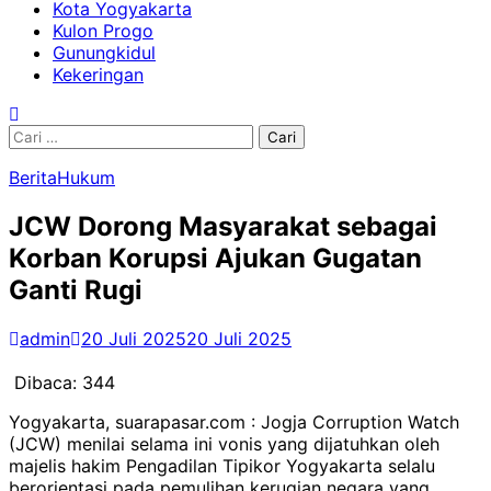
Kota Yogyakarta
Kulon Progo
Gunungkidul
Kekeringan
Cari
untuk:
Berita
Hukum
JCW Dorong Masyarakat sebagai
Korban Korupsi Ajukan Gugatan
Ganti Rugi
admin
20 Juli 2025
20 Juli 2025
Dibaca:
344
Yogyakarta, suarapasar.com : Jogja Corruption Watch
(JCW) menilai selama ini vonis yang dijatuhkan oleh
majelis hakim Pengadilan Tipikor Yogyakarta selalu
berorientasi pada pemulihan kerugian negara yang