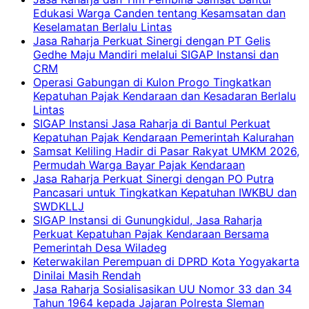
Edukasi Warga Canden tentang Kesamsatan dan
Keselamatan Berlalu Lintas
Jasa Raharja Perkuat Sinergi dengan PT Gelis
Gedhe Maju Mandiri melalui SIGAP Instansi dan
CRM
Operasi Gabungan di Kulon Progo Tingkatkan
Kepatuhan Pajak Kendaraan dan Kesadaran Berlalu
Lintas
SIGAP Instansi Jasa Raharja di Bantul Perkuat
Kepatuhan Pajak Kendaraan Pemerintah Kalurahan
Samsat Keliling Hadir di Pasar Rakyat UMKM 2026,
Permudah Warga Bayar Pajak Kendaraan
Jasa Raharja Perkuat Sinergi dengan PO Putra
Pancasari untuk Tingkatkan Kepatuhan IWKBU dan
SWDKLLJ
SIGAP Instansi di Gunungkidul, Jasa Raharja
Perkuat Kepatuhan Pajak Kendaraan Bersama
Pemerintah Desa Wiladeg
Keterwakilan Perempuan di DPRD Kota Yogyakarta
Dinilai Masih Rendah
Jasa Raharja Sosialisasikan UU Nomor 33 dan 34
Tahun 1964 kepada Jajaran Polresta Sleman