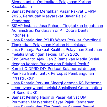
Sleman untuk Optimalkan Pelayanan Korban
Kecelakaan
Samsat Keliling Meriahkan Pasar Rakyat UMKM
2026, Permudah Masyarakat Bayar Pajak
Kendaraan
SIGAP Instansi Jasa Raharja Tingkatkan Kepatuhan
Administrasi Kendaraan di PT Cobra Dental
Indonesia
Jasa Raharja dan RSUD Wates Perkuat Koordinasi
Tingkatkan Pelayanan Korban Kecelakaan
Jasa Raharja Perkuat Kualitas Pelayanan Santunan
melalui Bimbingan Teknis Tahun 2026
Eko Suwanto Ajak Gen Z Ramaikan Media Sosial
dengan Konten Budaya dan Edukasi Positif
Komisi C DPRD DIY Perkuat Kolaborasi dengan
Pemkab Bantul untuk Percepat Pembangunan
Infrastruktur
Jasa Raharja Perkuat Sinergi dengan RS Bethesda
Lempuyangwangi melalui Sosialisasi Coordination
of Benefit JKK
Samsat Keliling Hadir di Pasar Rakyat UMi,
Permudah Masyarakat Bayar Pajak Kendaraan
Jasa Raharja dan Tim Pembina Samsat Bantul