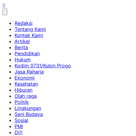
Skip
to
content
Redaksi
Tentang Kami
Kontak Kami
Artikel
Berita
Pendidikan
Hukum
Kodim 0731/Kulon Progo
Jasa Raharja
Ekonomi
Kesehatan
Hiburan
Olah raga
Politik
Lingkungan
Seni Budaya
Sosial
PMI
DIY