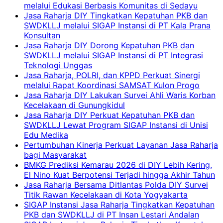
melalui Edukasi Berbasis Komunitas di Sedayu
Jasa Raharja DIY Tingkatkan Kepatuhan PKB dan
SWDKLLJ melalui SIGAP Instansi di PT Kala Prana
Konsultan
Jasa Raharja DIY Dorong Kepatuhan PKB dan
SWDKLLJ melalui SIGAP Instansi di PT Integrasi
Teknologi Unggas
Jasa Raharja, POLRI, dan KPPD Perkuat Sinergi
melalui Rapat Koordinasi SAMSAT Kulon Progo
Jasa Raharja DIY Lakukan Survei Ahli Waris Korban
Kecelakaan di Gunungkidul
Jasa Raharja DIY Perkuat Kepatuhan PKB dan
SWDKLLJ Lewat Program SIGAP Instansi di Unisi
Edu Medika
Pertumbuhan Kinerja Perkuat Layanan Jasa Raharja
bagi Masyarakat
BMKG Prediksi Kemarau 2026 di DIY Lebih Kering,
El Nino Kuat Berpotensi Terjadi hingga Akhir Tahun
Jasa Raharja Bersama Ditlantas Polda DIY Survei
Titik Rawan Kecelakaan di Kota Yogyakarta
SIGAP Instansi Jasa Raharja Tingkatkan Kepatuhan
PKB dan SWDKLLJ di PT Insan Lestari Andalan