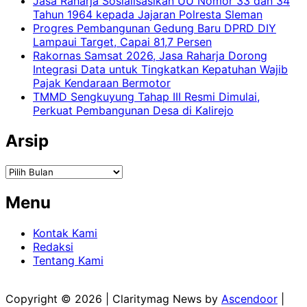
Jasa Raharja Sosialisasikan UU Nomor 33 dan 34
Tahun 1964 kepada Jajaran Polresta Sleman
Progres Pembangunan Gedung Baru DPRD DIY
Lampaui Target, Capai 81,7 Persen
Rakornas Samsat 2026, Jasa Raharja Dorong
Integrasi Data untuk Tingkatkan Kepatuhan Wajib
Pajak Kendaraan Bermotor
TMMD Sengkuyung Tahap III Resmi Dimulai,
Perkuat Pembangunan Desa di Kalirejo
Arsip
Arsip
Menu
Kontak Kami
Redaksi
Tentang Kami
Copyright © 2026
| Claritymag News by
Ascendoor
|