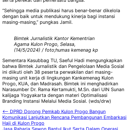
“Sehingga media publikasi harus benar-benar dikelola
dengan baik untuk mendukung kinerja bagi instansi
masing-masing,” pungkas Jamil.
Bimtek Jurnalistik Kantor Kementrian
Agama Kulon Progo, Selasa,
(14/5/2024) / foto;humas kemenag kp
Sementara Kasubbag TU, Saeful Hadi mengungkapkan
bahwa Bimtek Jurnalistik dan Pengelolaan Media Sosial
ini diikuti oleh 38 peserta perwakilan dari masing-
masing unit kerja di lingkungan Kankemenag Kulon
Progo, KUA, dan Madrasah. Bimtek ini menghadirkan
Narasumber Dr. Rama Kertamukti, M.Sn. dari UIN Sunan
kalijaga Yogyakarta dengan materi Optimalisasi
Branding Instansi Melalui Media Sosial. (wds/drw)
Navigasi
⟵
DPRD Dorong Pemkab Kulon Progo Bangun
Komunikasi Lanjutkan Rencana Pembangunan Embarkasi
pos
Haji di Kulon Progo
Jasa Raharja Sewon Bantul Ikut Serta Dalam Operasi