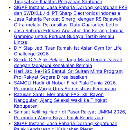
Tingkatkan Kualitas Pelayanan Santunan
SIGAP Instansi Jasa Raharja Dorong Kepatuhan PKB
dan SWDKLLJ di PT Sharp Electronics Indonesia
Jasa Raharja Perkuat Sinergi dengan RS Rajawali
Citra melalui Rekonsiliasi Data Guarantee Letter
Jasa Raharja Edukasi Aparatur dan Karang Taruna
Gamping untuk Perkuat Budaya Tertib Berlalu
Lintas
DIY Siap Jadi Tuan Rumah 1st Asian Gym for Life
Challenge 2026
Sekda DIY Ajak Pelajar Jaga Masa Depan Daerah
dengan Menjauhi Kenakalan Remaja
Hari Jadi ke-195 Bantul, Sri Sultan Minta Program
Pro-Rakyat Segera Direalisasikan
SAMOLI Hadir di Nobar Final Piala Dunia 2026,
Permudah Warga Urus Administrasi Kendaraan
Ratusan Santri Meriahkan FASI XIII Rayon
Nanggulan, Ajang Seleksi Wakil ke Tingkat
Kabupaten
Samsat Keliling Hadir di Pasar Rakyat UMKM 2026,
Permudah Warga Bayar Pajak Kendaraan
SIGAP Instansi Jasa Raharja Dorong Kepatuhan
Pajak Kendaraan di Kalurahan Pleret