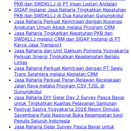
PKB dan SWDKLLJ di PT Insan Lestari Andalan
SIGAP Instansi Jasa Raharja Tingkatkan Kepatuhan
PKB dan SWDKLLJ di Dua Kalurahan Gunungkidul
Jasa Raharja Perkuat Kemitraan dengan Koperasi
Angkutan Umum Abadi melalui Program CRM
Jasa Raharja Tingkatkan Kepatuhan PKB dan
SWDKLLJ melalui CRM dan SIGAP Instansi di PT
Karya Jasa Transport
Jasa Raharja dan Unit Gakkum Polresta Yogyakarta
Perkuat Sinergi Tingkatkan Keselamatan Berlalu
Lintas
Jasa Raharja Perkuat Kemitraan dengan PT Sewu
Trans Sejahtera melalui Kegiatan CRM
Jasa Raharja Perkuat Peran Relawan Kecelakaan
Jalan Raya melalui Program CSV TJSL di
Gunungkidul
Jasa Raharja DIY Gelar Day 2 Survey Pasca Bayar
untuk Tingkatkan Kualitas Pelayanan Santunan
Festival Sastra Yogyakarta 2026 Resmi Dimulai,
Sayembara Puisi Nasional Buka Kesempatan bagi
Penulis Seluruh Indonesia
Jasa Raharja Gelar Survey Pasca Bayar untuk