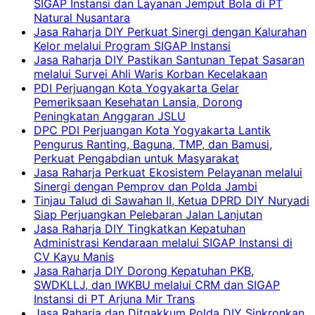
SIGAP Instansi dan Layanan Jemput Bola di PT
Natural Nusantara
Jasa Raharja DIY Perkuat Sinergi dengan Kalurahan
Kelor melalui Program SIGAP Instansi
Jasa Raharja DIY Pastikan Santunan Tepat Sasaran
melalui Survei Ahli Waris Korban Kecelakaan
PDI Perjuangan Kota Yogyakarta Gelar
Pemeriksaan Kesehatan Lansia, Dorong
Peningkatan Anggaran JSLU
DPC PDI Perjuangan Kota Yogyakarta Lantik
Pengurus Ranting, Baguna, TMP, dan Bamusi,
Perkuat Pengabdian untuk Masyarakat
Jasa Raharja Perkuat Ekosistem Pelayanan melalui
Sinergi dengan Pemprov dan Polda Jambi
Tinjau Talud di Sawahan II, Ketua DPRD DIY Nuryadi
Siap Perjuangkan Pelebaran Jalan Lanjutan
Jasa Raharja DIY Tingkatkan Kepatuhan
Administrasi Kendaraan melalui SIGAP Instansi di
CV Kayu Manis
Jasa Raharja DIY Dorong Kepatuhan PKB,
SWDKLLJ, dan IWKBU melalui CRM dan SIGAP
Instansi di PT Arjuna Mir Trans
Jasa Raharja dan Ditgakkum Polda DIY Sinkronkan