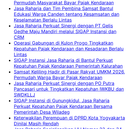
Permudah Masyarakat Bayar Pajak Kendaraan
Jasa Raharja dan Tim Pembina Samsat Bantul
Edukasi Warga Canden tentang Kesamsatan dan
Keselamatan Berlalu Lintas
Jasa Raharja Perkuat Sinergi dengan PT Gelis
Gedhe Maju Mandiri melalui SIGAP Instansi dan
CRM
Operasi Gabungan di Kulon Progo Tingkatkan
Kepatuhan Pajak Kendaraan dan Kesadaran Berlalu
Lintas
SIGAP Instansi Jasa Raharja di Bantul Perkuat
Kepatuhan Pajak Kendaraan Pemerintah Kalurahan
Samsat Keliling Hadir di Pasar Rakyat UMKM 2026,
Permudah Warga Bayar Pajak Kendaraan
Jasa Raharja Perkuat Sinergi dengan PO Putra
Pancasari untuk Tingkatkan Kepatuhan IWKBU dan
SWDKLLJ
SIGAP Instansi di Gunungkidul, Jasa Raharja
Perkuat Kepatuhan Pajak Kendaraan Bersama
Pemerintah Desa Wiladeg
Keterwakilan Perempuan di DPRD Kota Yogyakarta
Dinilai Masih Rendah