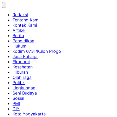
Skip
to
Redaksi
content
Tentang Kami
Kontak Kami
Artikel
Berita
Pendidikan
Hukum
Kodim 0731/Kulon Progo
Jasa Raharja
Ekonomi
Kesehatan
Hiburan
Olah raga
Politik
Lingkungan
Seni Budaya
Sosial
PMI
DIY
Kota Yogyakarta