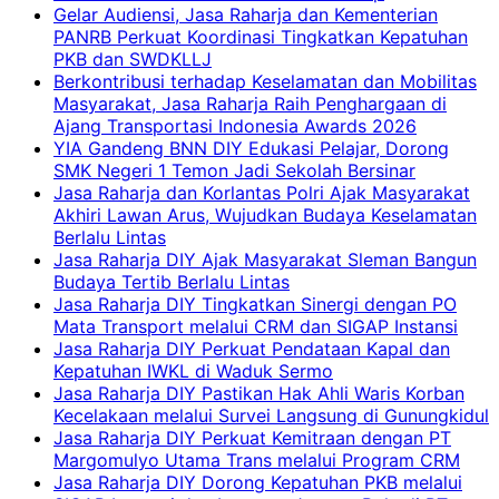
Gelar Audiensi, Jasa Raharja dan Kementerian
PANRB Perkuat Koordinasi Tingkatkan Kepatuhan
PKB dan SWDKLLJ
Berkontribusi terhadap Keselamatan dan Mobilitas
Masyarakat, Jasa Raharja Raih Penghargaan di
Ajang Transportasi Indonesia Awards 2026
YIA Gandeng BNN DIY Edukasi Pelajar, Dorong
SMK Negeri 1 Temon Jadi Sekolah Bersinar
Jasa Raharja dan Korlantas Polri Ajak Masyarakat
Akhiri Lawan Arus, Wujudkan Budaya Keselamatan
Berlalu Lintas
Jasa Raharja DIY Ajak Masyarakat Sleman Bangun
Budaya Tertib Berlalu Lintas
Jasa Raharja DIY Tingkatkan Sinergi dengan PO
Mata Transport melalui CRM dan SIGAP Instansi
Jasa Raharja DIY Perkuat Pendataan Kapal dan
Kepatuhan IWKL di Waduk Sermo
Jasa Raharja DIY Pastikan Hak Ahli Waris Korban
Kecelakaan melalui Survei Langsung di Gunungkidul
Jasa Raharja DIY Perkuat Kemitraan dengan PT
Margomulyo Utama Trans melalui Program CRM
Jasa Raharja DIY Dorong Kepatuhan PKB melalui