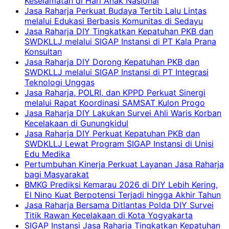
Keselamatan di Hari Anak Nasional
Jasa Raharja Perkuat Budaya Tertib Lalu Lintas
melalui Edukasi Berbasis Komunitas di Sedayu
Jasa Raharja DIY Tingkatkan Kepatuhan PKB dan
SWDKLLJ melalui SIGAP Instansi di PT Kala Prana
Konsultan
Jasa Raharja DIY Dorong Kepatuhan PKB dan
SWDKLLJ melalui SIGAP Instansi di PT Integrasi
Teknologi Unggas
Jasa Raharja, POLRI, dan KPPD Perkuat Sinergi
melalui Rapat Koordinasi SAMSAT Kulon Progo
Jasa Raharja DIY Lakukan Survei Ahli Waris Korban
Kecelakaan di Gunungkidul
Jasa Raharja DIY Perkuat Kepatuhan PKB dan
SWDKLLJ Lewat Program SIGAP Instansi di Unisi
Edu Medika
Pertumbuhan Kinerja Perkuat Layanan Jasa Raharja
bagi Masyarakat
BMKG Prediksi Kemarau 2026 di DIY Lebih Kering,
El Nino Kuat Berpotensi Terjadi hingga Akhir Tahun
Jasa Raharja Bersama Ditlantas Polda DIY Survei
Titik Rawan Kecelakaan di Kota Yogyakarta
SIGAP Instansi Jasa Raharja Tingkatkan Kepatuhan