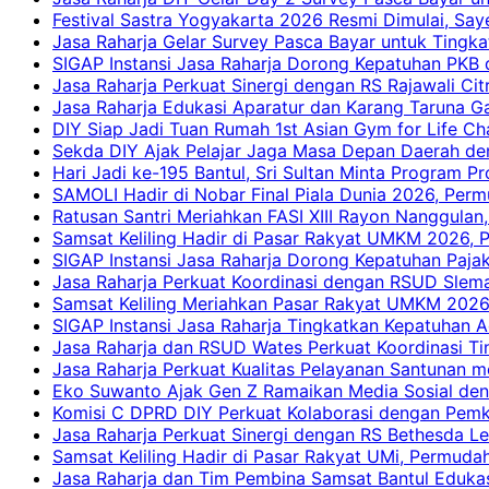
Festival Sastra Yogyakarta 2026 Resmi Dimulai, Say
Jasa Raharja Gelar Survey Pasca Bayar untuk Tingka
SIGAP Instansi Jasa Raharja Dorong Kepatuhan PKB 
Jasa Raharja Perkuat Sinergi dengan RS Rajawali Citr
Jasa Raharja Edukasi Aparatur dan Karang Taruna Ga
DIY Siap Jadi Tuan Rumah 1st Asian Gym for Life Ch
Sekda DIY Ajak Pelajar Jaga Masa Depan Daerah de
Hari Jadi ke-195 Bantul, Sri Sultan Minta Program P
SAMOLI Hadir di Nobar Final Piala Dunia 2026, Per
Ratusan Santri Meriahkan FASI XIII Rayon Nanggulan,
Samsat Keliling Hadir di Pasar Rakyat UMKM 2026,
SIGAP Instansi Jasa Raharja Dorong Kepatuhan Pajak
Jasa Raharja Perkuat Koordinasi dengan RSUD Slem
Samsat Keliling Meriahkan Pasar Rakyat UMKM 2026
SIGAP Instansi Jasa Raharja Tingkatkan Kepatuhan A
Jasa Raharja dan RSUD Wates Perkuat Koordinasi T
Jasa Raharja Perkuat Kualitas Pelayanan Santunan m
Eko Suwanto Ajak Gen Z Ramaikan Media Sosial den
Komisi C DPRD DIY Perkuat Kolaborasi dengan Pemk
Jasa Raharja Perkuat Sinergi dengan RS Bethesda Le
Samsat Keliling Hadir di Pasar Rakyat UMi, Permud
Jasa Raharja dan Tim Pembina Samsat Bantul Edukas