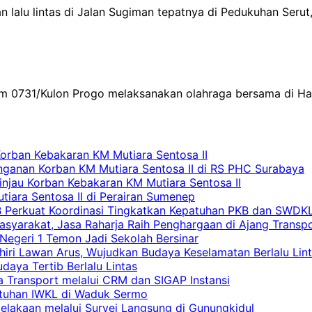
an lalu lintas di Jalan Sugiman tepatnya di Pedukuhan Ser
im 0731/Kulon Progo melaksanakan olahraga bersama di H
Korban Kebakaran KM Mutiara Sentosa II
nganan Korban KM Mutiara Sentosa II di RS PHC Surabaya
Tinjau Korban Kebakaran KM Mutiara Sentosa II
iara Sentosa II di Perairan Sumenep
RB Perkuat Koordinasi Tingkatkan Kepatuhan PKB dan SWDK
asyarakat, Jasa Raharja Raih Penghargaan di Ajang Transp
egeri 1 Temon Jadi Sekolah Bersinar
khiri Lawan Arus, Wujudkan Budaya Keselamatan Berlalu Lin
aya Tertib Berlalu Lintas
a Transport melalui CRM dan SIGAP Instansi
atuhan IWKL di Waduk Sermo
celakaan melalui Survei Langsung di Gunungkidul