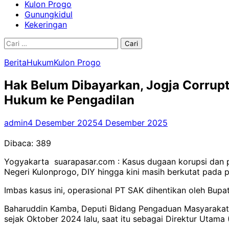
Kulon Progo
Gunungkidul
Kekeringan
Cari
untuk:
Berita
Hukum
Kulon Progo
Hak Belum Dibayarkan, Jogja Corrup
Hukum ke Pengadilan
admin
4 Desember 2025
4 Desember 2025
Dibaca:
389
Yogyakarta suarapasar.com : Kasus dugaan korupsi dan 
Negeri Kulonprogo, DIY hingga kini masih berkutat pada 
Imbas kasus ini, operasional PT SAK dihentikan oleh Bupa
Baharuddin Kamba, Deputi Bidang Pengaduan Masyarakat
sejak Oktober 2024 lalu, saat itu sebagai Direktur Utama 