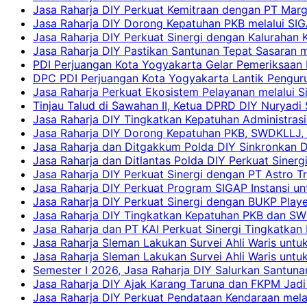
Jasa Raharja DIY Perkuat Kemitraan dengan PT Ma
Jasa Raharja DIY Dorong Kepatuhan PKB melalui SIG
Jasa Raharja DIY Perkuat Sinergi dengan Kalurahan K
Jasa Raharja DIY Pastikan Santunan Tepat Sasaran m
PDI Perjuangan Kota Yogyakarta Gelar Pemeriksaan
DPC PDI Perjuangan Kota Yogyakarta Lantik Penguru
Jasa Raharja Perkuat Ekosistem Pelayanan melalui 
Tinjau Talud di Sawahan II, Ketua DPRD DIY Nuryadi
Jasa Raharja DIY Tingkatkan Kepatuhan Administrasi
Jasa Raharja DIY Dorong Kepatuhan PKB, SWDKLLJ, d
Jasa Raharja dan Ditgakkum Polda DIY Sinkronkan 
Jasa Raharja dan Ditlantas Polda DIY Perkuat Sinerg
Jasa Raharja DIY Perkuat Sinergi dengan PT Astro
Jasa Raharja DIY Perkuat Program SIGAP Instansi 
Jasa Raharja DIY Perkuat Sinergi dengan BUKP Pla
Jasa Raharja DIY Tingkatkan Kepatuhan PKB dan SW
Jasa Raharja dan PT KAI Perkuat Sinergi Tingkatkan 
Jasa Raharja Sleman Lakukan Survei Ahli Waris unt
Jasa Raharja Sleman Lakukan Survei Ahli Waris unt
Semester I 2026, Jasa Raharja DIY Salurkan Santun
Jasa Raharja DIY Ajak Karang Taruna dan FKPM Jadi 
Jasa Raharja DIY Perkuat Pendataan Kendaraan mela