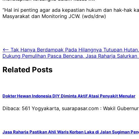
“Hal ini penting agar ada kepastian hukum dan hak-hak 
Masyarakat dan Monitoring JCW. (wds/drw)
Navigasi
⟵
Tak Hanya Berdampak Pada Hilangnya Tutupan Hutan,De
Dukung Pemulihan Pasca Bencana, Jasa Raharja Salurkan B
pos
Related Posts
Dokter Hewan Indonesia DIY Diminta Aktif Atasi Penyakit Menular
Dibaca: 561 Yogyakarta, suarapasar.com : Wakil Gubern
Jasa Raharja Pastikan Ahli Waris Korban Laka di Jalan Sugiman Pe