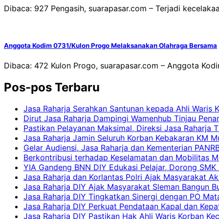
Dibaca: 927 Pengasih, suarapasar.com – Terjadi kecelaka
Anggota Kodim 0731/Kulon Progo Melaksanakan Olahraga Bersama
Dibaca: 472 Kulon Progo, suarapasar.com – Anggota Kod
Pos-pos Terbaru
Jasa Raharja Serahkan Santunan kepada Ahli Waris 
Dirut Jasa Raharja Dampingi Wamenhub Tinjau Pena
Pastikan Pelayanan Maksimal, Direksi Jasa Raharja 
Jasa Raharja Jamin Seluruh Korban Kebakaran KM Mut
Gelar Audiensi, Jasa Raharja dan Kementerian PAN
Berkontribusi terhadap Keselamatan dan Mobilitas M
YIA Gandeng BNN DIY Edukasi Pelajar, Dorong SMK N
Jasa Raharja dan Korlantas Polri Ajak Masyarakat A
Jasa Raharja DIY Ajak Masyarakat Sleman Bangun Bud
Jasa Raharja DIY Tingkatkan Sinergi dengan PO Mat
Jasa Raharja DIY Perkuat Pendataan Kapal dan Kep
Jasa Raharja DIY Pastikan Hak Ahli Waris Korban Ke