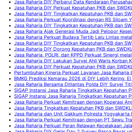
Jasa Raharja DIY Perbarui Data Kendaraan Perusahaa
Jasa Raharja DIY Perkuat Kepatuhan PKB dan SWDKL
Jasa Raharja DIY Tingkatkan Kepatuhan PKB dan SWD
Jasa Raharja Perkuat Koordinasi dengan RS Siloam 
Jasa Raharja DIY Tingkatkan Kepatuhan PKB dan SW
Jasa Raharja Ajak Generasi Muda Jadi Pelopor Kesel
Jasa Raharja Perkuat Budaya Tertib Lalu Lintas mela
Jasa Raharja DIY Tingkatkan Kepatuhan PKB dan SWD
Jasa Raharja DIY Dorong Kepatuhan PKB dan SWDKLLJ
Jasa Raharja, POLRI, dan KPPD Perkuat Sinergi mela
Jasa Raharja DIY Lakukan Survei Ahli Waris Korban 
Jasa Raharja DIY Perkuat Kepatuhan PKB dan SWDKL
Pertumbuhan Kinerja Perkuat Layanan Jasa Raharja 
BMKG Prediksi Kemarau 2026 di DIY Lebih Kering, El 
Jasa Raharja Bersama Ditlantas Polda DIY Survei Ti
SIGAP Instansi Jasa Raharja Tingkatkan Kepatuhan 
SIGAP Instansi Jasa Raharja Tingkatkan Kepatuhan
Jasa Raharja Perkuat Kemitraan dengan Koperasi 
Jasa Raharja Tingkatkan Kepatuhan PKB dan SWDKLLJ
Jasa Raharja dan Unit Gakkum Polresta Yogyakarta P
Jasa Raharja Perkuat Kemitraan dengan PT Sewu Tra
Jasa Raharja Perkuat Peran Relawan Kecelakaan Jal
Jasa Raharja DIY Gelar Day 2 Survey Pasca Bayar un