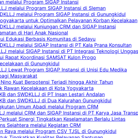
n melalui Program SIGAP Instansi
LJ melalui Program SIGAP Instansi di Sleman
KLLJ melalui Program SIGAP Instansi di Gunungkidul
Yogyakarta untuk Optimalkan Pelayanan Korban Kecelakaan
DKLLJ melalui Kunjungan CRM dan SIGAP Instansi
amatan di Hari Anak Nasional
lui Edukasi Berbasis Komunitas di Sedayu
KLLJ melalui SIGAP Instansi di PT Kala Prana Konsultan
 melalui SIGAP Instansi di PT Integrasi Teknologi Ungga
lui Rapat Koordinasi SAMSAT Kulon Progo
Kecelakaan di Gunungkidul
LJ Lewat Program SIGAP Instansi di Unisi Edu Medika
bagi Masyarakat
Nino Kuat Berpotensi Terjadi hingga Akhir Tahun
tik Rawan Kecelakaan di Kota Yogyakarta
PKB dan SWDKLLJ di PT Insan Lestari Andalan
 PKB dan SWDKLLJ di Dua Kalurahan Gunungkidul
Angkutan Umum Abadi melalui Program CRM
 melalui CRM dan SIGAP Instansi di PT Karya Jasa Trans
erkuat Sinergi Tingkatkan Keselamatan Berlalu Lintas
ns Sejahtera melalui Kegiatan CRM
an Raya melalui Program CSV TJSL di Gunungkidul
tuk Tingkatkan Kualitas Pelayanan Santunan