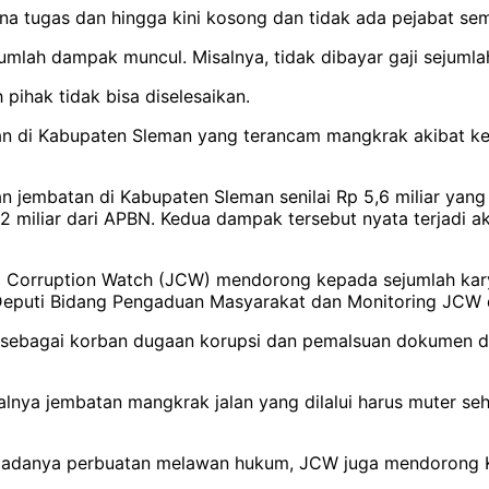
 tugas dan hingga kini kosong dan tidak ada pejabat sem
ejumlah dampak muncul. Misalnya, tidak dibayar gaji sejum
pihak tidak bisa diselesaikan.
alan di Kabupaten Sleman yang terancam mangkrak akibat k
an jembatan di Kabupaten Sleman senilai Rp 5,6 miliar yan
2 miliar dari APBN. Kedua dampak tersebut nyata terjadi a
ja Corruption Watch (JCW) mendorong kepada sejumlah ka
eputi Bidang Pengaduan Masyarakat dan Monitoring JCW da
k sebagai korban dugaan korupsi dan pemalsuan dokumen d
alnya jembatan mangkrak jalan yang dilalui harus muter s
a adanya perbuatan melawan hukum, JCW juga mendorong K