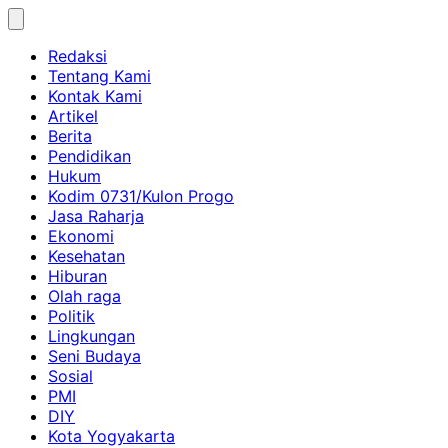
Skip
to
Redaksi
content
Tentang Kami
Kontak Kami
Artikel
Berita
Pendidikan
Hukum
Kodim 0731/Kulon Progo
Jasa Raharja
Ekonomi
Kesehatan
Hiburan
Olah raga
Politik
Lingkungan
Seni Budaya
Sosial
PMI
DIY
Kota Yogyakarta