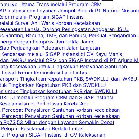
rgomulyo Utama Trans melalui Program CRM
AP Instansi dan Layanan Jemput Bola di PT Natural Nusant
elor melalui Program SIGAP Instansi
elalui Survei Ahli Waris Korban Kecelakaan
 Kesehatan Lansia, Dorong Peningkatan Anggaran JSLU
s Ranting, Baguna, TMP, dan Bamusi, Perkuat Pengabdian 
Sinergi dengan Pemprov dan Polda Jambi
 Siap Perjuangkan Pelebaran Jalan Lanjutan
 Kendaraan melalui SIGAP Instansi di CV Kayu Manis
an IWKBU melalui CRM dan SIGAP Instansi di PT Arjuna Mi
Data Kecelakaan untuk Tingkatkan Pelayanan Santunan
i Lewat Forum Komunikasi Lalu Lintas
 Transport Tingkatkan Kepatuhan PKB, SWDKLLJ, dan IWKBU
untuk Tingkatkan Kepatuhan PKB dan SWDKLLJ
yen untuk Tingkatkan Kepatuhan PKB dan SWDKLLJ
DKLLJ melalui Program CRM dan SIGAP Instansi
Keselamatan di Perlintasan Kereta Api
uk Percepat Penyaluran Santunan Korban Kecelakaan
uk Percepat Penyaluran Santunan Korban Kecelakaan
an Rp73,53 Miliar dengan Layanan Semakin Cepat
Pelopor Keselamatan Berlalu Lintas
lui Program SIGAP Instansi di CV Kaleksanan