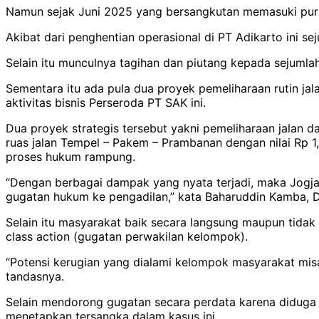
Namun sejak Juni 2025 yang bersangkutan memasuki purna
Akibat dari penghentian operasional di PT Adikarto ini s
Selain itu munculnya tagihan dan piutang kepada sejumlah 
Sementara itu ada pula dua proyek pemeliharaan rutin j
aktivitas bisnis Perseroda PT SAK ini.
Dua proyek strategis tersebut yakni pemeliharaan jalan d
ruas jalan Tempel – Pakem – Prambanan dengan nilai Rp 1,
proses hukum rampung.
“Dengan berbagai dampak yang nyata terjadi, maka Jog
gugatan hukum ke pengadilan,” kata Baharuddin Kamba, D
Selain itu masyarakat baik secara langsung maupun tida
class action (gugatan perwakilan kelompok).
“Potensi kerugian yang dialami kelompok masyarakat mis
tandasnya.
Selain mendorong gugatan secara perdata karena didug
menetapkan tersangka dalam kasus ini.