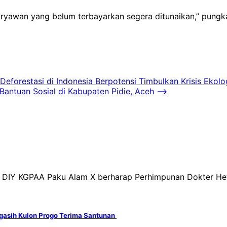
karyawan yang belum terbayarkan segera ditunaikan,” pun
forestasi di Indonesia Berpotensi Timbulkan Krisis Ekol
antuan Sosial di Kabupaten Pidie, Aceh
⟶
ur DIY KGPAA Paku Alam X berharap Perhimpunan Dokter H
ngasih Kulon Progo Terima Santunan