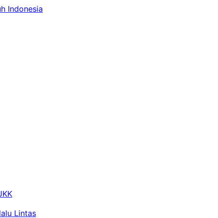
uh Indonesia
 JKK
alu Lintas