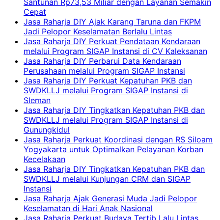
Santunan Rp73,53 Miliar dengan Layanan Semakin
Cepat
Jasa Raharja DIY Ajak Karang Taruna dan FKPM
Jadi Pelopor Keselamatan Berlalu Lintas
Jasa Raharja DIY Perkuat Pendataan Kendaraan
melalui Program SIGAP Instansi di CV Kaleksanan
Jasa Raharja DIY Perbarui Data Kendaraan
Perusahaan melalui Program SIGAP Instansi
Jasa Raharja DIY Perkuat Kepatuhan PKB dan
SWDKLLJ melalui Program SIGAP Instansi di
Sleman
Jasa Raharja DIY Tingkatkan Kepatuhan PKB dan
SWDKLLJ melalui Program SIGAP Instansi di
Gunungkidul
Jasa Raharja Perkuat Koordinasi dengan RS Siloam
Yogyakarta untuk Optimalkan Pelayanan Korban
Kecelakaan
Jasa Raharja DIY Tingkatkan Kepatuhan PKB dan
SWDKLLJ melalui Kunjungan CRM dan SIGAP
Instansi
Jasa Raharja Ajak Generasi Muda Jadi Pelopor
Keselamatan di Hari Anak Nasional
Jasa Raharja Perkuat Budaya Tertib Lalu Lintas