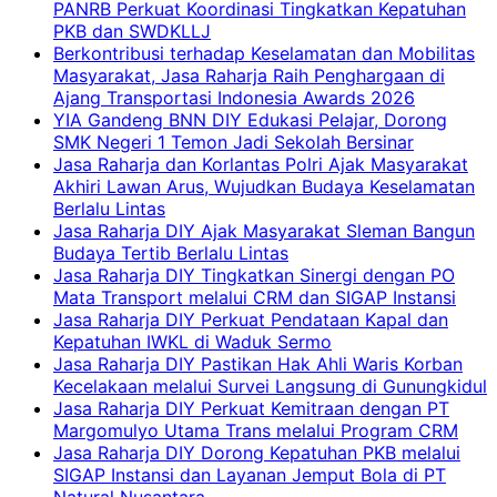
PANRB Perkuat Koordinasi Tingkatkan Kepatuhan
PKB dan SWDKLLJ
Berkontribusi terhadap Keselamatan dan Mobilitas
Masyarakat, Jasa Raharja Raih Penghargaan di
Ajang Transportasi Indonesia Awards 2026
YIA Gandeng BNN DIY Edukasi Pelajar, Dorong
SMK Negeri 1 Temon Jadi Sekolah Bersinar
Jasa Raharja dan Korlantas Polri Ajak Masyarakat
Akhiri Lawan Arus, Wujudkan Budaya Keselamatan
Berlalu Lintas
Jasa Raharja DIY Ajak Masyarakat Sleman Bangun
Budaya Tertib Berlalu Lintas
Jasa Raharja DIY Tingkatkan Sinergi dengan PO
Mata Transport melalui CRM dan SIGAP Instansi
Jasa Raharja DIY Perkuat Pendataan Kapal dan
Kepatuhan IWKL di Waduk Sermo
Jasa Raharja DIY Pastikan Hak Ahli Waris Korban
Kecelakaan melalui Survei Langsung di Gunungkidul
Jasa Raharja DIY Perkuat Kemitraan dengan PT
Margomulyo Utama Trans melalui Program CRM
Jasa Raharja DIY Dorong Kepatuhan PKB melalui
SIGAP Instansi dan Layanan Jemput Bola di PT