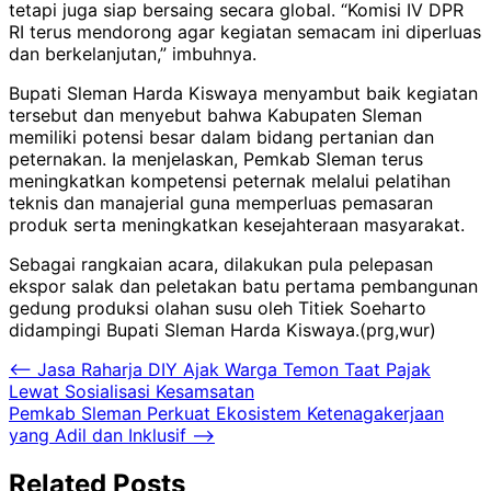
tetapi juga siap bersaing secara global. “Komisi IV DPR
RI terus mendorong agar kegiatan semacam ini diperluas
dan berkelanjutan,” imbuhnya.
Bupati Sleman Harda Kiswaya menyambut baik kegiatan
tersebut dan menyebut bahwa Kabupaten Sleman
memiliki potensi besar dalam bidang pertanian dan
peternakan. Ia menjelaskan, Pemkab Sleman terus
meningkatkan kompetensi peternak melalui pelatihan
teknis dan manajerial guna memperluas pemasaran
produk serta meningkatkan kesejahteraan masyarakat.
Sebagai rangkaian acara, dilakukan pula pelepasan
ekspor salak dan peletakan batu pertama pembangunan
gedung produksi olahan susu oleh Titiek Soeharto
didampingi Bupati Sleman Harda Kiswaya.(prg,wur)
Navigasi
⟵
Jasa Raharja DIY Ajak Warga Temon Taat Pajak
Lewat Sosialisasi Kesamsatan
pos
Pemkab Sleman Perkuat Ekosistem Ketenagakerjaan
yang Adil dan Inklusif
⟶
Related Posts