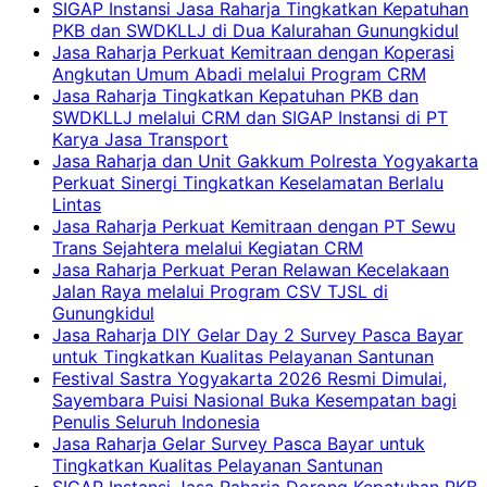
SIGAP Instansi Jasa Raharja Tingkatkan Kepatuhan
PKB dan SWDKLLJ di Dua Kalurahan Gunungkidul
Jasa Raharja Perkuat Kemitraan dengan Koperasi
Angkutan Umum Abadi melalui Program CRM
Jasa Raharja Tingkatkan Kepatuhan PKB dan
SWDKLLJ melalui CRM dan SIGAP Instansi di PT
Karya Jasa Transport
Jasa Raharja dan Unit Gakkum Polresta Yogyakarta
Perkuat Sinergi Tingkatkan Keselamatan Berlalu
Lintas
Jasa Raharja Perkuat Kemitraan dengan PT Sewu
Trans Sejahtera melalui Kegiatan CRM
Jasa Raharja Perkuat Peran Relawan Kecelakaan
Jalan Raya melalui Program CSV TJSL di
Gunungkidul
Jasa Raharja DIY Gelar Day 2 Survey Pasca Bayar
untuk Tingkatkan Kualitas Pelayanan Santunan
Festival Sastra Yogyakarta 2026 Resmi Dimulai,
Sayembara Puisi Nasional Buka Kesempatan bagi
Penulis Seluruh Indonesia
Jasa Raharja Gelar Survey Pasca Bayar untuk
Tingkatkan Kualitas Pelayanan Santunan