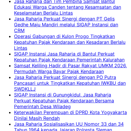
Jasa Raharja dan Tim Pembina Samsat Bantul
Edukasi Warga Canden tentang Kesamsatan dan
Keselamatan Berlalu Lintas
Jasa Raharja Perkuat Sinergi dengan PT Gelis
Gedhe Maju Mandiri melalui SIGAP Instansi dan
CRM
Operasi Gabungan di Kulon Progo Tingkatkan
Kepatuhan Pajak Kendaraan dan Kesadaran Berlalu
Lintas
SIGAP Instansi Jasa Raharja di Bantul Perkuat
Kepatuhan Pajak Kendaraan Pemerintah Kalurahan
Samsat Keliling Hadir di Pasar Rakyat UMKM 2026,
Permudah Warga Bayar Pajak Kendaraan
Jasa Raharja Perkuat Sinergi dengan PO Putra
Pancasari untuk Tingkatkan Kepatuhan IWKBU dan
SWDKLLJ
SIGAP Instansi di Gunungkidul, Jasa Raharja
Perkuat Kepatuhan Pajak Kendaraan Bersama
Pemerintah Desa Wiladeg
Keterwakilan Perempuan di DPRD Kota Yogyakarta
Dinilai Masih Rendah
Jasa Raharja Sosialisasikan UU Nomor 33 dan 34
Tahun 1964 kepada Jajaran Polresta Sleman