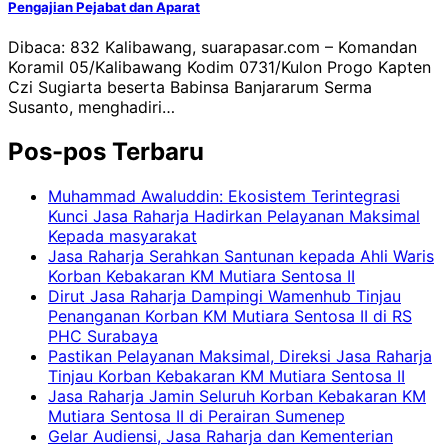
Pengajian Pejabat dan Aparat
Dibaca: 832 Kalibawang, suarapasar.com – Komandan
Koramil 05/Kalibawang Kodim 0731/Kulon Progo Kapten
Czi Sugiarta beserta Babinsa Banjararum Serma
Susanto, menghadiri…
Pos-pos Terbaru
Muhammad Awaluddin: Ekosistem Terintegrasi
Kunci Jasa Raharja Hadirkan Pelayanan Maksimal
Kepada masyarakat
Jasa Raharja Serahkan Santunan kepada Ahli Waris
Korban Kebakaran KM Mutiara Sentosa II
Dirut Jasa Raharja Dampingi Wamenhub Tinjau
Penanganan Korban KM Mutiara Sentosa II di RS
PHC Surabaya
Pastikan Pelayanan Maksimal, Direksi Jasa Raharja
Tinjau Korban Kebakaran KM Mutiara Sentosa II
Jasa Raharja Jamin Seluruh Korban Kebakaran KM
Mutiara Sentosa II di Perairan Sumenep
Gelar Audiensi, Jasa Raharja dan Kementerian