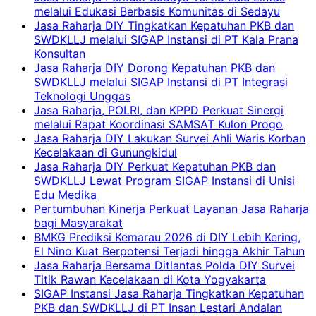
melalui Edukasi Berbasis Komunitas di Sedayu
Jasa Raharja DIY Tingkatkan Kepatuhan PKB dan
SWDKLLJ melalui SIGAP Instansi di PT Kala Prana
Konsultan
Jasa Raharja DIY Dorong Kepatuhan PKB dan
SWDKLLJ melalui SIGAP Instansi di PT Integrasi
Teknologi Unggas
Jasa Raharja, POLRI, dan KPPD Perkuat Sinergi
melalui Rapat Koordinasi SAMSAT Kulon Progo
Jasa Raharja DIY Lakukan Survei Ahli Waris Korban
Kecelakaan di Gunungkidul
Jasa Raharja DIY Perkuat Kepatuhan PKB dan
SWDKLLJ Lewat Program SIGAP Instansi di Unisi
Edu Medika
Pertumbuhan Kinerja Perkuat Layanan Jasa Raharja
bagi Masyarakat
BMKG Prediksi Kemarau 2026 di DIY Lebih Kering,
El Nino Kuat Berpotensi Terjadi hingga Akhir Tahun
Jasa Raharja Bersama Ditlantas Polda DIY Survei
Titik Rawan Kecelakaan di Kota Yogyakarta
SIGAP Instansi Jasa Raharja Tingkatkan Kepatuhan
PKB dan SWDKLLJ di PT Insan Lestari Andalan