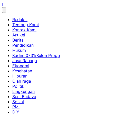
Skip
to
content
Redaksi
Tentang Kami
Kontak Kami
Artikel
Berita
Pendidikan
Hukum
Kodim 0731/Kulon Progo
Jasa Raharja
Ekonomi
Kesehatan
Hiburan
Olah raga
Politik
Lingkungan
Seni Budaya
Sosial
PMI
DIY