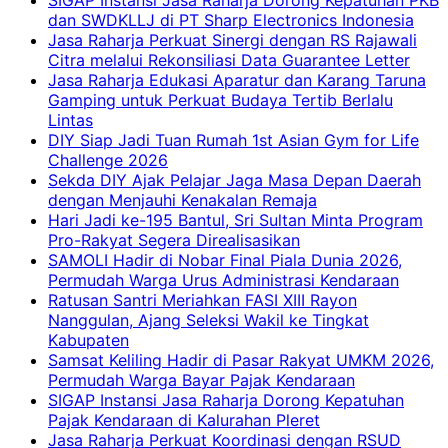
SIGAP Instansi Jasa Raharja Dorong Kepatuhan PKB
dan SWDKLLJ di PT Sharp Electronics Indonesia
Jasa Raharja Perkuat Sinergi dengan RS Rajawali
Citra melalui Rekonsiliasi Data Guarantee Letter
Jasa Raharja Edukasi Aparatur dan Karang Taruna
Gamping untuk Perkuat Budaya Tertib Berlalu
Lintas
DIY Siap Jadi Tuan Rumah 1st Asian Gym for Life
Challenge 2026
Sekda DIY Ajak Pelajar Jaga Masa Depan Daerah
dengan Menjauhi Kenakalan Remaja
Hari Jadi ke-195 Bantul, Sri Sultan Minta Program
Pro-Rakyat Segera Direalisasikan
SAMOLI Hadir di Nobar Final Piala Dunia 2026,
Permudah Warga Urus Administrasi Kendaraan
Ratusan Santri Meriahkan FASI XIII Rayon
Nanggulan, Ajang Seleksi Wakil ke Tingkat
Kabupaten
Samsat Keliling Hadir di Pasar Rakyat UMKM 2026,
Permudah Warga Bayar Pajak Kendaraan
SIGAP Instansi Jasa Raharja Dorong Kepatuhan
Pajak Kendaraan di Kalurahan Pleret
Jasa Raharja Perkuat Koordinasi dengan RSUD