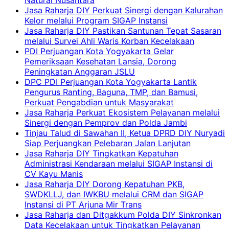
Natural Nusantara
Jasa Raharja DIY Perkuat Sinergi dengan Kalurahan
Kelor melalui Program SIGAP Instansi
Jasa Raharja DIY Pastikan Santunan Tepat Sasaran
melalui Survei Ahli Waris Korban Kecelakaan
PDI Perjuangan Kota Yogyakarta Gelar
Pemeriksaan Kesehatan Lansia, Dorong
Peningkatan Anggaran JSLU
DPC PDI Perjuangan Kota Yogyakarta Lantik
Pengurus Ranting, Baguna, TMP, dan Bamusi,
Perkuat Pengabdian untuk Masyarakat
Jasa Raharja Perkuat Ekosistem Pelayanan melalui
Sinergi dengan Pemprov dan Polda Jambi
Tinjau Talud di Sawahan II, Ketua DPRD DIY Nuryadi
Siap Perjuangkan Pelebaran Jalan Lanjutan
Jasa Raharja DIY Tingkatkan Kepatuhan
Administrasi Kendaraan melalui SIGAP Instansi di
CV Kayu Manis
Jasa Raharja DIY Dorong Kepatuhan PKB,
SWDKLLJ, dan IWKBU melalui CRM dan SIGAP
Instansi di PT Arjuna Mir Trans
Jasa Raharja dan Ditgakkum Polda DIY Sinkronkan
Data Kecelakaan untuk Tingkatkan Pelayanan