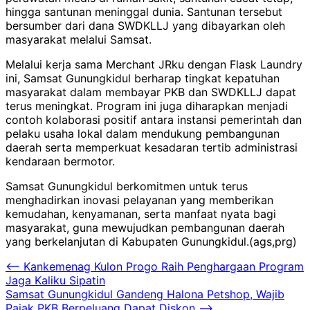
hingga santunan meninggal dunia. Santunan tersebut
bersumber dari dana SWDKLLJ yang dibayarkan oleh
masyarakat melalui Samsat.
Melalui kerja sama Merchant JRku dengan Flask Laundry
ini, Samsat Gunungkidul berharap tingkat kepatuhan
masyarakat dalam membayar PKB dan SWDKLLJ dapat
terus meningkat. Program ini juga diharapkan menjadi
contoh kolaborasi positif antara instansi pemerintah dan
pelaku usaha lokal dalam mendukung pembangunan
daerah serta memperkuat kesadaran tertib administrasi
kendaraan bermotor.
Samsat Gunungkidul berkomitmen untuk terus
menghadirkan inovasi pelayanan yang memberikan
kemudahan, kenyamanan, serta manfaat nyata bagi
masyarakat, guna mewujudkan pembangunan daerah
yang berkelanjutan di Kabupaten Gunungkidul.(ags,prg)
Navigasi
⟵
Kankemenag Kulon Progo Raih Penghargaan Program
Jaga Kaliku Sipatin
pos
Samsat Gunungkidul Gandeng Halona Petshop, Wajib
Pajak PKB Berpeluang Dapat Diskon
⟶