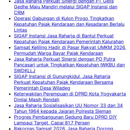
Jasa Raharja Perkuat Sinergi dengan PT Gelis
Gedhe Maju Mandiri melalui SIGAP Instansi dan
CRM
Operasi Gabungan di Kulon Progo Tingkatkan
Kepatuhan Pajak Kendaraan dan Kesadaran Berlalu
Lintas
SIGAP Instansi Jasa Raharja di Bantul Perkuat
Kepatuhan Pajak Kendaraan Pemerintah Kalurahan
Samsat Keliling Hadir di Pasar Rakyat UMKM 2026,
Permudah Warga Bayar Pajak Kendaraan
Jasa Raharja Perkuat Sinergi dengan PO Putra
Pancasari untuk Tingkatkan Kepatuhan IWKBU dan
SWDKLLJ
SIGAP Instansi di Gunungkidul, Jasa Raharja
Perkuat Kepatuhan Pajak Kendaraan Bersama
Pemerintah Desa Wiladeg
Keterwakilan Perempuan di DPRD Kota Yogyakarta
Dinilai Masih Rendah
Jasa Raharja Sosialisasikan UU Nomor 33 dan 34
Tahun 1964 kepada Jajaran Polresta Sleman
Progres Pembangunan Gedung Baru DPRD DIY
Lampaui Target, Capai 81,7 Persen
Rakornas Samsat 2026, Jasa Raharja Dorong