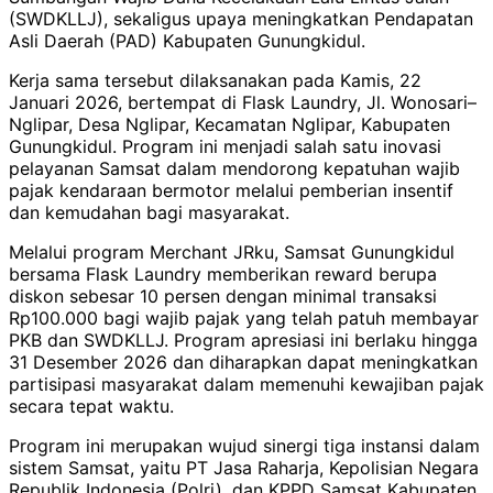
(SWDKLLJ), sekaligus upaya meningkatkan Pendapatan
Asli Daerah (PAD) Kabupaten Gunungkidul.
Kerja sama tersebut dilaksanakan pada Kamis, 22
Januari 2026, bertempat di Flask Laundry, Jl. Wonosari–
Nglipar, Desa Nglipar, Kecamatan Nglipar, Kabupaten
Gunungkidul. Program ini menjadi salah satu inovasi
pelayanan Samsat dalam mendorong kepatuhan wajib
pajak kendaraan bermotor melalui pemberian insentif
dan kemudahan bagi masyarakat.
Melalui program Merchant JRku, Samsat Gunungkidul
bersama Flask Laundry memberikan reward berupa
diskon sebesar 10 persen dengan minimal transaksi
Rp100.000 bagi wajib pajak yang telah patuh membayar
PKB dan SWDKLLJ. Program apresiasi ini berlaku hingga
31 Desember 2026 dan diharapkan dapat meningkatkan
partisipasi masyarakat dalam memenuhi kewajiban pajak
secara tepat waktu.
Program ini merupakan wujud sinergi tiga instansi dalam
sistem Samsat, yaitu PT Jasa Raharja, Kepolisian Negara
Republik Indonesia (Polri), dan KPPD Samsat Kabupaten