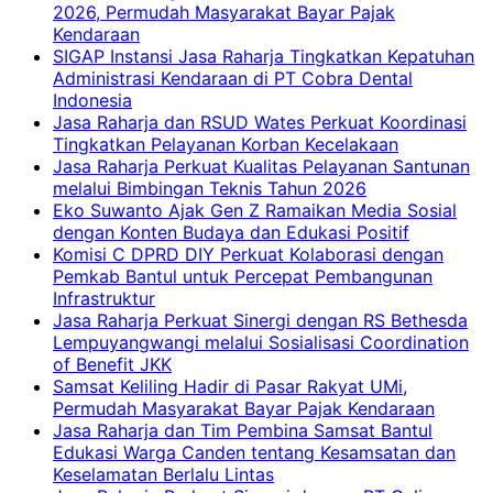
2026, Permudah Masyarakat Bayar Pajak
Kendaraan
SIGAP Instansi Jasa Raharja Tingkatkan Kepatuhan
Administrasi Kendaraan di PT Cobra Dental
Indonesia
Jasa Raharja dan RSUD Wates Perkuat Koordinasi
Tingkatkan Pelayanan Korban Kecelakaan
Jasa Raharja Perkuat Kualitas Pelayanan Santunan
melalui Bimbingan Teknis Tahun 2026
Eko Suwanto Ajak Gen Z Ramaikan Media Sosial
dengan Konten Budaya dan Edukasi Positif
Komisi C DPRD DIY Perkuat Kolaborasi dengan
Pemkab Bantul untuk Percepat Pembangunan
Infrastruktur
Jasa Raharja Perkuat Sinergi dengan RS Bethesda
Lempuyangwangi melalui Sosialisasi Coordination
of Benefit JKK
Samsat Keliling Hadir di Pasar Rakyat UMi,
Permudah Masyarakat Bayar Pajak Kendaraan
Jasa Raharja dan Tim Pembina Samsat Bantul
Edukasi Warga Canden tentang Kesamsatan dan
Keselamatan Berlalu Lintas