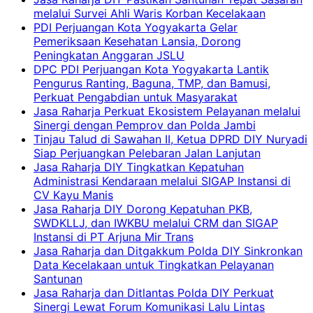
melalui Survei Ahli Waris Korban Kecelakaan
PDI Perjuangan Kota Yogyakarta Gelar
Pemeriksaan Kesehatan Lansia, Dorong
Peningkatan Anggaran JSLU
DPC PDI Perjuangan Kota Yogyakarta Lantik
Pengurus Ranting, Baguna, TMP, dan Bamusi,
Perkuat Pengabdian untuk Masyarakat
Jasa Raharja Perkuat Ekosistem Pelayanan melalui
Sinergi dengan Pemprov dan Polda Jambi
Tinjau Talud di Sawahan II, Ketua DPRD DIY Nuryadi
Siap Perjuangkan Pelebaran Jalan Lanjutan
Jasa Raharja DIY Tingkatkan Kepatuhan
Administrasi Kendaraan melalui SIGAP Instansi di
CV Kayu Manis
Jasa Raharja DIY Dorong Kepatuhan PKB,
SWDKLLJ, dan IWKBU melalui CRM dan SIGAP
Instansi di PT Arjuna Mir Trans
Jasa Raharja dan Ditgakkum Polda DIY Sinkronkan
Data Kecelakaan untuk Tingkatkan Pelayanan
Santunan
Jasa Raharja dan Ditlantas Polda DIY Perkuat
Sinergi Lewat Forum Komunikasi Lalu Lintas