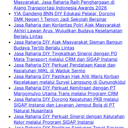
Masyarakat, Jasa Raharja Raih Penghargaan di
Ajang Transportasi Indonesia Awards 2026
YIA Gandeng BNN DIY Edukasi Pelajar, Dorong
SMK Negeri 1 Temon Jadi Sekolah Bersinar
Jasa Raharja dan Korlantas Polri Ajak Masyarakat
Akhiri Lawan Arus, Wujudkan Budaya Keselamatan
Berlalu Lintas
Jasa Raharja DIY Ajak Masyarakat Sleman Bangun
Budaya Tertib Berlalu Lintas
Jasa Raharja DIY Tingkatkan Sinergi dengan PO
Mata Transport melalui CRM dan SIGAP Instansi
Jasa Raharja DIY Perkuat Pendataan Kapal dan
Kepatuhan IWKL di Waduk Sermo
Jasa Raharja DIY Pastikan Hak Ahli Waris Korban
Kecelakaan melalui Survei Langsung di Gunungkidul
Jasa Raharja DIY Perkuat Kemitraan dengan PT
Margomulyo Utama Trans melalui Program CRM
Jasa Raharja DIY Dorong Kepatuhan PKB melalui
SIGAP Instansi dan Layanan Jemput Bola di PT
Natural Nusantara
Jasa Raharja DIY Perkuat Sinergi dengan Kalurahan
Kelor melalui Program SIGAP Instansi
Jasa Raharja DIY Pastikan Santunan Tepat Sasaran