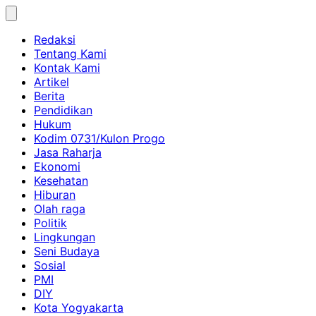
Skip
to
Redaksi
content
Tentang Kami
Kontak Kami
Artikel
Berita
Pendidikan
Hukum
Kodim 0731/Kulon Progo
Jasa Raharja
Ekonomi
Kesehatan
Hiburan
Olah raga
Politik
Lingkungan
Seni Budaya
Sosial
PMI
DIY
Kota Yogyakarta