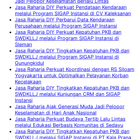
Jadi Pelopor Keselamatan Berlalu Lintas
Jasa Raharja DIY Perkuat Pendataan Kendaraan
melalui Program SIGAP Instansi di CV Kaleksanan
Jasa Raharja DIY Perbarui Data Kendaraan
Perusahaan melalui Program SIGAP Instansi
Jasa Raharja DIY Perkuat Kepatuhan PKB dan
SWDKLLJ melalui Program SIGAP Instansi di
Sleman
Jasa Raharja DIY Tingkatkan Kepatuhan PKB dan
SWDKLLJ melalui Program SIGAP Instansi di
Gunungkidul
Jasa Raharja Perkuat Koordinasi dengan RS Siloam
Yogyakarta untuk Optimalkan Pelayanan Korban
Kecelakaan
Jasa Raharja DIY Tingkatkan Kepatuhan PKB dan
SWDKLLJ melalui Kunjungan CRM dan SIGAP
Instansi
Jasa Raharja Ajak Generasi Muda Jadi Pelopor
Keselamatan di Hari Anak Nasional
Jasa Raharja Perkuat Budaya Tertib Lalu Lintas
melalui Edukasi Berbasis Komunitas di Sedayu
Jasa Raharja DIY Tingkatkan Kepatuhan PKB dan
SWDKLLJ melalui SIGAP Instansi di PT Kala Prana