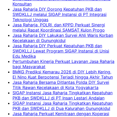
Konsultan
Jasa Raharja DIY Dorong Kepatuhan PKB dan
SWDKLLJ melalui SIGAP Instansi di PT Integrasi
Teknologi Unggas
Jasa Raharja, POLRI, dan KPPD Perkuat Sinergi
melalui Rapat Koordinasi SAMSAT Kulon Progo
Jasa Raharja DIY Lakukan Survei Ahli Waris Korban
Kecelakaan di Gunungkidul
Jasa Raharja DIY Perkuat Kepatuhan PKB dan
SWDKLLJ Lewat Program SIGAP Instansi di Unisi
Edu Medika
Pertumbuhan Kinerja Perkuat Layanan Jasa Raharja
bagi Masyarakat
BMKG Prediksi Kemarau 2026 di DIY Lebih Kering,
El Nino Kuat Berpotensi Terjadi hingga Akhir Tahun
Jasa Raharja Bersama Ditlantas Polda DIY Survei
Titik Rawan Kecelakaan di Kota Yogyakarta
SIGAP Instansi Jasa Raharja Tingkatkan Kepatuhan
PKB dan SWDKLLJ di PT Insan Lestari Andalan
SIGAP Instansi Jasa Raharja Tingkatkan Kepatuhan
PKB dan SWDKLLJ di Dua Kalurahan Gunungkidul
Jasa Raharja Perkuat Kemitraan dengan Koperasi