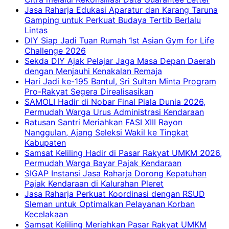
Jasa Raharja Edukasi Aparatur dan Karang Taruna
Gamping untuk Perkuat Budaya Tertib Berlalu
Lintas
DIY Siap Jadi Tuan Rumah 1st Asian Gym for Life
Challenge 2026
Sekda DIY Ajak Pelajar Jaga Masa Depan Daerah
dengan Menjauhi Kenakalan Remaja
Hari Jadi ke-195 Bantul, Sri Sultan Minta Program
Pro-Rakyat Segera Direalisasikan
SAMOLI Hadir di Nobar Final Piala Dunia 2026,
Permudah Warga Urus Administrasi Kendaraan
Ratusan Santri Meriahkan FASI XIII Rayon
Nanggulan, Ajang Seleksi Wakil ke Tingkat
Kabupaten
Samsat Keliling Hadir di Pasar Rakyat UMKM 2026,
Permudah Warga Bayar Pajak Kendaraan
SIGAP Instansi Jasa Raharja Dorong Kepatuhan
Pajak Kendaraan di Kalurahan Pleret
Jasa Raharja Perkuat Koordinasi dengan RSUD
Sleman untuk Optimalkan Pelayanan Korban
Kecelakaan
Samsat Keliling Meriahkan Pasar Rakyat UMKM