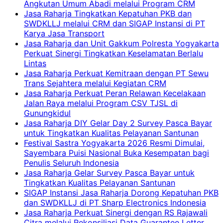
Angkutan Umum Abadi melalui Program CRM
Jasa Raharja Tingkatkan Kepatuhan PKB dan
SWDKLLJ melalui CRM dan SIGAP Instansi di PT
Karya Jasa Transport
Jasa Raharja dan Unit Gakkum Polresta Yogyakarta
Perkuat Sinergi Tingkatkan Keselamatan Berlalu
Lintas
Jasa Raharja Perkuat Kemitraan dengan PT Sewu
Trans Sejahtera melalui Kegiatan CRM
Jasa Raharja Perkuat Peran Relawan Kecelakaan
Jalan Raya melalui Program CSV TJSL di
Gunungkidul
Jasa Raharja DIY Gelar Day 2 Survey Pasca Bayar
untuk Tingkatkan Kualitas Pelayanan Santunan
Festival Sastra Yogyakarta 2026 Resmi Dimulai,
Sayembara Puisi Nasional Buka Kesempatan bagi
Penulis Seluruh Indonesia
Jasa Raharja Gelar Survey Pasca Bayar untuk
Tingkatkan Kualitas Pelayanan Santunan
SIGAP Instansi Jasa Raharja Dorong Kepatuhan PKB
dan SWDKLLJ di PT Sharp Electronics Indonesia
Jasa Raharja Perkuat Sinergi dengan RS Rajawali
Citra melalui Rekonsiliasi Data Guarantee Letter