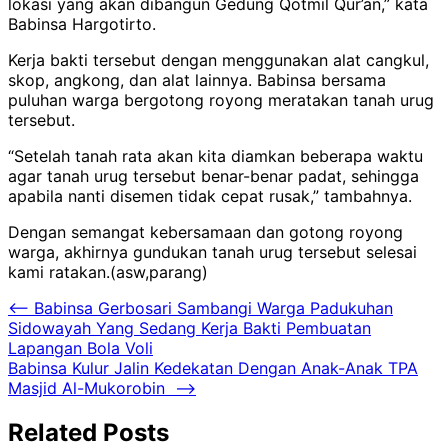
lokasi yang akan dibangun Gedung Qotmil Qur’an,” kata
Babinsa Hargotirto.
Kerja bakti tersebut dengan menggunakan alat cangkul,
skop, angkong, dan alat lainnya. Babinsa bersama
puluhan warga bergotong royong meratakan tanah urug
tersebut.
“Setelah tanah rata akan kita diamkan beberapa waktu
agar tanah urug tersebut benar-benar padat, sehingga
apabila nanti disemen tidak cepat rusak,” tambahnya.
Dengan semangat kebersamaan dan gotong royong
warga, akhirnya gundukan tanah urug tersebut selesai
kami ratakan.(asw,parang)
Navigasi
⟵
Babinsa Gerbosari Sambangi Warga Padukuhan
Sidowayah Yang Sedang Kerja Bakti Pembuatan
pos
Lapangan Bola Voli
Babinsa Kulur Jalin Kedekatan Dengan Anak-Anak TPA
Masjid Al-Mukorobin
⟶
Related Posts