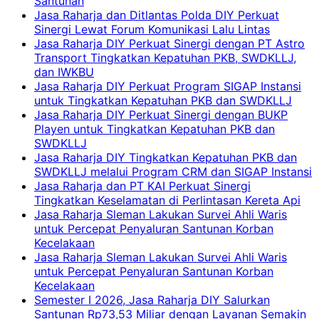
Santunan
Jasa Raharja dan Ditlantas Polda DIY Perkuat
Sinergi Lewat Forum Komunikasi Lalu Lintas
Jasa Raharja DIY Perkuat Sinergi dengan PT Astro
Transport Tingkatkan Kepatuhan PKB, SWDKLLJ,
dan IWKBU
Jasa Raharja DIY Perkuat Program SIGAP Instansi
untuk Tingkatkan Kepatuhan PKB dan SWDKLLJ
Jasa Raharja DIY Perkuat Sinergi dengan BUKP
Playen untuk Tingkatkan Kepatuhan PKB dan
SWDKLLJ
Jasa Raharja DIY Tingkatkan Kepatuhan PKB dan
SWDKLLJ melalui Program CRM dan SIGAP Instansi
Jasa Raharja dan PT KAI Perkuat Sinergi
Tingkatkan Keselamatan di Perlintasan Kereta Api
Jasa Raharja Sleman Lakukan Survei Ahli Waris
untuk Percepat Penyaluran Santunan Korban
Kecelakaan
Jasa Raharja Sleman Lakukan Survei Ahli Waris
untuk Percepat Penyaluran Santunan Korban
Kecelakaan
Semester I 2026, Jasa Raharja DIY Salurkan
Santunan Rp73,53 Miliar dengan Layanan Semakin