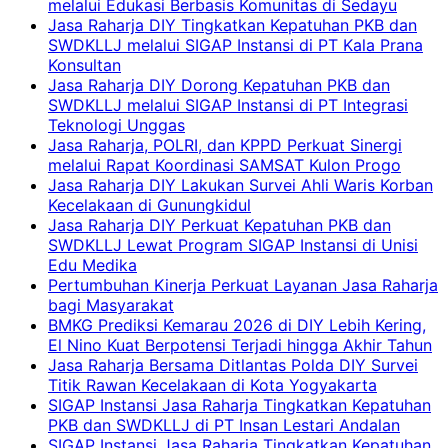
melalui Edukasi Berbasis Komunitas di Sedayu
Jasa Raharja DIY Tingkatkan Kepatuhan PKB dan
SWDKLLJ melalui SIGAP Instansi di PT Kala Prana
Konsultan
Jasa Raharja DIY Dorong Kepatuhan PKB dan
SWDKLLJ melalui SIGAP Instansi di PT Integrasi
Teknologi Unggas
Jasa Raharja, POLRI, dan KPPD Perkuat Sinergi
melalui Rapat Koordinasi SAMSAT Kulon Progo
Jasa Raharja DIY Lakukan Survei Ahli Waris Korban
Kecelakaan di Gunungkidul
Jasa Raharja DIY Perkuat Kepatuhan PKB dan
SWDKLLJ Lewat Program SIGAP Instansi di Unisi
Edu Medika
Pertumbuhan Kinerja Perkuat Layanan Jasa Raharja
bagi Masyarakat
BMKG Prediksi Kemarau 2026 di DIY Lebih Kering,
El Nino Kuat Berpotensi Terjadi hingga Akhir Tahun
Jasa Raharja Bersama Ditlantas Polda DIY Survei
Titik Rawan Kecelakaan di Kota Yogyakarta
SIGAP Instansi Jasa Raharja Tingkatkan Kepatuhan
PKB dan SWDKLLJ di PT Insan Lestari Andalan
SIGAP Instansi Jasa Raharja Tingkatkan Kepatuhan