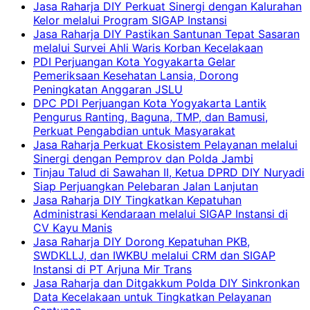
Jasa Raharja DIY Perkuat Sinergi dengan Kalurahan
Kelor melalui Program SIGAP Instansi
Jasa Raharja DIY Pastikan Santunan Tepat Sasaran
melalui Survei Ahli Waris Korban Kecelakaan
PDI Perjuangan Kota Yogyakarta Gelar
Pemeriksaan Kesehatan Lansia, Dorong
Peningkatan Anggaran JSLU
DPC PDI Perjuangan Kota Yogyakarta Lantik
Pengurus Ranting, Baguna, TMP, dan Bamusi,
Perkuat Pengabdian untuk Masyarakat
Jasa Raharja Perkuat Ekosistem Pelayanan melalui
Sinergi dengan Pemprov dan Polda Jambi
Tinjau Talud di Sawahan II, Ketua DPRD DIY Nuryadi
Siap Perjuangkan Pelebaran Jalan Lanjutan
Jasa Raharja DIY Tingkatkan Kepatuhan
Administrasi Kendaraan melalui SIGAP Instansi di
CV Kayu Manis
Jasa Raharja DIY Dorong Kepatuhan PKB,
SWDKLLJ, dan IWKBU melalui CRM dan SIGAP
Instansi di PT Arjuna Mir Trans
Jasa Raharja dan Ditgakkum Polda DIY Sinkronkan
Data Kecelakaan untuk Tingkatkan Pelayanan