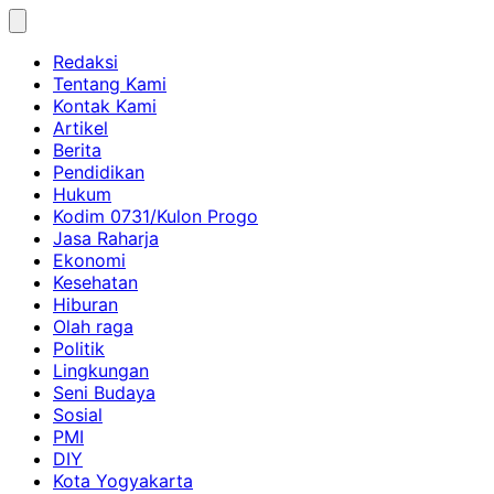
Skip
to
Redaksi
content
Tentang Kami
Kontak Kami
Artikel
Berita
Pendidikan
Hukum
Kodim 0731/Kulon Progo
Jasa Raharja
Ekonomi
Kesehatan
Hiburan
Olah raga
Politik
Lingkungan
Seni Budaya
Sosial
PMI
DIY
Kota Yogyakarta