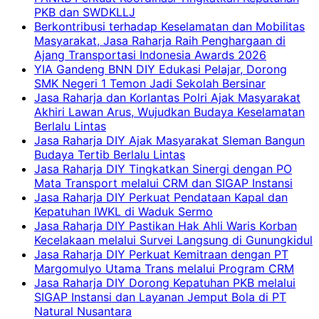
PKB dan SWDKLLJ
Berkontribusi terhadap Keselamatan dan Mobilitas
Masyarakat, Jasa Raharja Raih Penghargaan di
Ajang Transportasi Indonesia Awards 2026
YIA Gandeng BNN DIY Edukasi Pelajar, Dorong
SMK Negeri 1 Temon Jadi Sekolah Bersinar
Jasa Raharja dan Korlantas Polri Ajak Masyarakat
Akhiri Lawan Arus, Wujudkan Budaya Keselamatan
Berlalu Lintas
Jasa Raharja DIY Ajak Masyarakat Sleman Bangun
Budaya Tertib Berlalu Lintas
Jasa Raharja DIY Tingkatkan Sinergi dengan PO
Mata Transport melalui CRM dan SIGAP Instansi
Jasa Raharja DIY Perkuat Pendataan Kapal dan
Kepatuhan IWKL di Waduk Sermo
Jasa Raharja DIY Pastikan Hak Ahli Waris Korban
Kecelakaan melalui Survei Langsung di Gunungkidul
Jasa Raharja DIY Perkuat Kemitraan dengan PT
Margomulyo Utama Trans melalui Program CRM
Jasa Raharja DIY Dorong Kepatuhan PKB melalui
SIGAP Instansi dan Layanan Jemput Bola di PT
Natural Nusantara