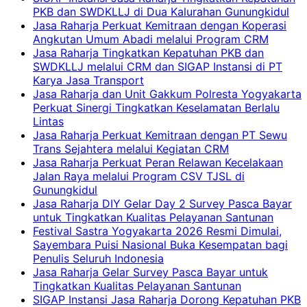
PKB dan SWDKLLJ di Dua Kalurahan Gunungkidul
Jasa Raharja Perkuat Kemitraan dengan Koperasi
Angkutan Umum Abadi melalui Program CRM
Jasa Raharja Tingkatkan Kepatuhan PKB dan
SWDKLLJ melalui CRM dan SIGAP Instansi di PT
Karya Jasa Transport
Jasa Raharja dan Unit Gakkum Polresta Yogyakarta
Perkuat Sinergi Tingkatkan Keselamatan Berlalu
Lintas
Jasa Raharja Perkuat Kemitraan dengan PT Sewu
Trans Sejahtera melalui Kegiatan CRM
Jasa Raharja Perkuat Peran Relawan Kecelakaan
Jalan Raya melalui Program CSV TJSL di
Gunungkidul
Jasa Raharja DIY Gelar Day 2 Survey Pasca Bayar
untuk Tingkatkan Kualitas Pelayanan Santunan
Festival Sastra Yogyakarta 2026 Resmi Dimulai,
Sayembara Puisi Nasional Buka Kesempatan bagi
Penulis Seluruh Indonesia
Jasa Raharja Gelar Survey Pasca Bayar untuk
Tingkatkan Kualitas Pelayanan Santunan
SIGAP Instansi Jasa Raharja Dorong Kepatuhan PKB