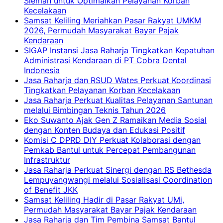
Sleman untuk Optimalkan Pelayanan Korban
Kecelakaan
Samsat Keliling Meriahkan Pasar Rakyat UMKM
2026, Permudah Masyarakat Bayar Pajak
Kendaraan
SIGAP Instansi Jasa Raharja Tingkatkan Kepatuhan
Administrasi Kendaraan di PT Cobra Dental
Indonesia
Jasa Raharja dan RSUD Wates Perkuat Koordinasi
Tingkatkan Pelayanan Korban Kecelakaan
Jasa Raharja Perkuat Kualitas Pelayanan Santunan
melalui Bimbingan Teknis Tahun 2026
Eko Suwanto Ajak Gen Z Ramaikan Media Sosial
dengan Konten Budaya dan Edukasi Positif
Komisi C DPRD DIY Perkuat Kolaborasi dengan
Pemkab Bantul untuk Percepat Pembangunan
Infrastruktur
Jasa Raharja Perkuat Sinergi dengan RS Bethesda
Lempuyangwangi melalui Sosialisasi Coordination
of Benefit JKK
Samsat Keliling Hadir di Pasar Rakyat UMi,
Permudah Masyarakat Bayar Pajak Kendaraan
Jasa Raharja dan Tim Pembina Samsat Bantul