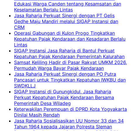
Edukasi Warga Canden tentang Kesamsatan dan
Keselamatan Berlalu Lintas
Jasa Raharja Perkuat Sinergi dengan PT Gelis
Gedhe Maju Mandiri melalui SIGAP Instansi dan
CRM
Operasi Gabungan di Kulon Progo Tingkatkan
Kepatuhan Pajak Kendaraan dan Kesadaran Berlalu
Lintas
SIGAP Instansi Jasa Raharja di Bantul Perkuat
Kepatuhan Pajak Kendaraan Pemerintah Kalurahan
Samsat Keliling Hadir di Pasar Rakyat UMKM 2026,
Permudah Warga Bayar Pajak Kendaraan
Jasa Raharja Perkuat Sinergi dengan PO Putra
Pancasari untuk Tingkatkan Kepatuhan IWKBU dan
SWDKLLJ
SIGAP Instansi di Gunungkidul, Jasa Raharja
Perkuat Kepatuhan Pajak Kendaraan Bersama
Pemerintah Desa Wiladeg
Keterwakilan Perempuan di DPRD Kota Yogyakarta
Dinilai Masih Rendah
Jasa Raharja Sosialisasikan UU Nomor 33 dan 34
Tahun 1964 kepada Jajaran Polresta Sleman