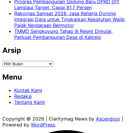
Progres Pembangunan Gedung Baru DPRD DIY
Lampaui Target, Capai 81,7 Persen
Rakornas Samsat 2026, Jasa Raharja Dorong
Integrasi Data untuk Tingkatkan Kepatuhan Wajib
Pajak Kendaraan Bermotor
TMMD Sengkuyung Tahap III Resmi Dimulai,
Perkuat Pembangunan Desa di Kalirejo
Arsip
Arsip
Menu
Kontak Kami
Redaksi
Tentang Kami
Copyright © 2026
| Claritymag News by
Ascendoor
|
Powered by
WordPress
.