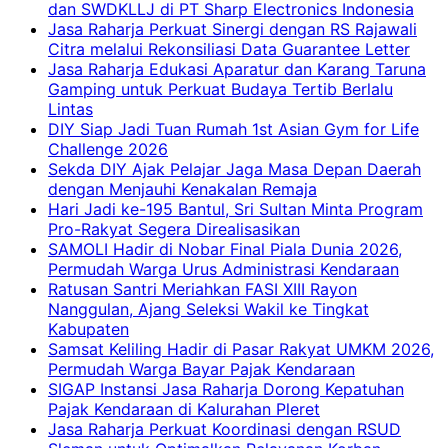
dan SWDKLLJ di PT Sharp Electronics Indonesia
Jasa Raharja Perkuat Sinergi dengan RS Rajawali
Citra melalui Rekonsiliasi Data Guarantee Letter
Jasa Raharja Edukasi Aparatur dan Karang Taruna
Gamping untuk Perkuat Budaya Tertib Berlalu
Lintas
DIY Siap Jadi Tuan Rumah 1st Asian Gym for Life
Challenge 2026
Sekda DIY Ajak Pelajar Jaga Masa Depan Daerah
dengan Menjauhi Kenakalan Remaja
Hari Jadi ke-195 Bantul, Sri Sultan Minta Program
Pro-Rakyat Segera Direalisasikan
SAMOLI Hadir di Nobar Final Piala Dunia 2026,
Permudah Warga Urus Administrasi Kendaraan
Ratusan Santri Meriahkan FASI XIII Rayon
Nanggulan, Ajang Seleksi Wakil ke Tingkat
Kabupaten
Samsat Keliling Hadir di Pasar Rakyat UMKM 2026,
Permudah Warga Bayar Pajak Kendaraan
SIGAP Instansi Jasa Raharja Dorong Kepatuhan
Pajak Kendaraan di Kalurahan Pleret
Jasa Raharja Perkuat Koordinasi dengan RSUD