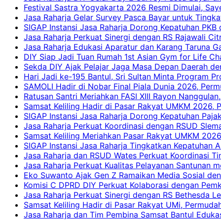
Festival Sastra Yogyakarta 2026 Resmi Dimulai, Say
Jasa Raharja Gelar Survey Pasca Bayar untuk Tingka
SIGAP Instansi Jasa Raharja Dorong Kepatuhan PKB 
Jasa Raharja Perkuat Sinergi dengan RS Rajawali Citr
Jasa Raharja Edukasi Aparatur dan Karang Taruna Ga
DIY Siap Jadi Tuan Rumah 1st Asian Gym for Life Ch
Sekda DIY Ajak Pelajar Jaga Masa Depan Daerah de
Hari Jadi ke-195 Bantul, Sri Sultan Minta Program P
SAMOLI Hadir di Nobar Final Piala Dunia 2026, Per
Ratusan Santri Meriahkan FASI XIII Rayon Nanggulan,
Samsat Keliling Hadir di Pasar Rakyat UMKM 2026,
SIGAP Instansi Jasa Raharja Dorong Kepatuhan Pajak
Jasa Raharja Perkuat Koordinasi dengan RSUD Slem
Samsat Keliling Meriahkan Pasar Rakyat UMKM 2026
SIGAP Instansi Jasa Raharja Tingkatkan Kepatuhan A
Jasa Raharja dan RSUD Wates Perkuat Koordinasi T
Jasa Raharja Perkuat Kualitas Pelayanan Santunan m
Eko Suwanto Ajak Gen Z Ramaikan Media Sosial den
Komisi C DPRD DIY Perkuat Kolaborasi dengan Pemk
Jasa Raharja Perkuat Sinergi dengan RS Bethesda Le
Samsat Keliling Hadir di Pasar Rakyat UMi, Permud
Jasa Raharja dan Tim Pembina Samsat Bantul Edukas