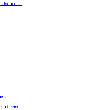
uh Indonesia
 JKK
alu Lintas