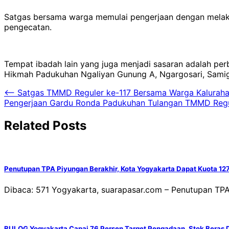
Satgas bersama warga memulai pengerjaan dengan melak
pengecatan.
Tempat ibadah lain yang juga menjadi sasaran adalah pe
Hikmah Padukuhan Ngaliyan Gunung A, Ngargosari, Samig
Navigasi
⟵
Satgas TMMD Reguler ke-117 Bersama Warga Kalurah
Pengerjaan Gardu Ronda Padukuhan Tulangan TMMD Regul
pos
Related Posts
Penutupan TPA Piyungan Berakhir, Kota Yogyakarta Dapat Kuota 127
Dibaca: 571 Yogyakarta, suarapasar.com – Penutupan TPA 
BULOG Yogyakarta Capai 76 Persen Target Pengadaan, Stok Beras