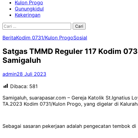
Kulon Progo
Gunungkidul
Kekeringan
Cari
untuk:
Berita
Kodim 0731/Kulon Progo
Sosial
Satgas TMMD Reguler 117 Kodim 0731/
Samigaluh
admin
28 Juli 2023
Dibaca:
581
Samigaluh, suarapasar.com – Gereja Katolik St.Ignatius L
TA.2023 Kodim 0731/Kulon Progo, yang digelar di Kalurah
Sebagai sasaran pekerjaan adalah pengecatan tembok di 