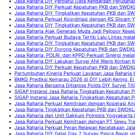
Jasa Raharja DIY Perbarui Data Kendaraan Perusahaa
Jasa Raharja DIY Perkuat Kepatuhan PKB dan SWDKL
Jasa Raharja DIY Tingkatkan Kepatuhan PKB dan SWD
Jasa Raharja Perkuat Koordinasi dengan RS Siloam 
Jasa Raharja DIY Tingkatkan Kepatuhan PKB dan SW
Jasa Raharja Ajak Generasi Muda Jadi Pelopor Kesel
Jasa Raharja Perkuat Budaya Tertib Lalu Lintas mela
Jasa Raharja DIY Tingkatkan Kepatuhan PKB dan SWD
Jasa Raharja DIY Dorong Kepatuhan PKB dan SWDKLLJ
Jasa Raharja, POLRI, dan KPPD Perkuat Sinergi mela
Jasa Raharja DIY Lakukan Survei Ahli Waris Korban 
Jasa Raharja DIY Perkuat Kepatuhan PKB dan SWDKL
Pertumbuhan Kinerja Perkuat Layanan Jasa Raharja 
BMKG Prediksi Kemarau 2026 di DIY Lebih Kering, El 
Jasa Raharja Bersama Ditlantas Polda DIY Survei Ti
SIGAP Instansi Jasa Raharja Tingkatkan Kepatuhan 
SIGAP Instansi Jasa Raharja Tingkatkan Kepatuhan
Jasa Raharja Perkuat Kemitraan dengan Koperasi 
Jasa Raharja Tingkatkan Kepatuhan PKB dan SWDKLLJ
Jasa Raharja dan Unit Gakkum Polresta Yogyakarta P
Jasa Raharja Perkuat Kemitraan dengan PT Sewu Tra
Jasa Raharja Perkuat Peran Relawan Kecelakaan Jal
Jasa Raharja DIY Gelar Day 2 Survey Pasca Bayar un