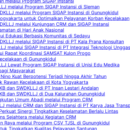
n melalui Program SIGAP Instansi
LJ melalui Program SIGAP Instansi di Sleman
KLLJ melalui Program SIGAP Instansi di Gunungkidul
Yogyakarta untuk Optimalkan Pelayanan Korban Kecelakaan
DKLLJ melalui Kunjungan CRM dan SIGAP Instansi
amatan di Hari Anak Nasional
lui Edukasi Berbasis Komunitas di Sedayu
KLLJ melalui SIGAP Instansi di PT Kala Prana Konsultan
 melalui SIGAP Instansi di PT Integrasi Teknologi Ungga
lui Rapat Koordinasi SAMSAT Kulon Progo
Kecelakaan di Gunungkidul
LJ Lewat Program SIGAP Instansi di Unisi Edu Medika
bagi Masyarakat
Nino Kuat Berpotensi Terjadi hingga Akhir Tahun
tik Rawan Kecelakaan di Kota Yogyakarta
PKB dan SWDKLLJ di PT Insan Lestari Andalan
 PKB dan SWDKLLJ di Dua Kalurahan Gunungkidul
Angkutan Umum Abadi melalui Program CRM
 melalui CRM dan SIGAP Instansi di PT Karya Jasa Trans
erkuat Sinergi Tingkatkan Keselamatan Berlalu Lintas
ns Sejahtera melalui Kegiatan CRM
an Raya melalui Program CSV TJSL di Gunungkidul
tuk Tingkatkan Kualitas Pelayanan Santunan