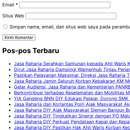
Email
*
Situs Web
Simpan nama, email, dan situs web saya pada peramba
Pos-pos Terbaru
Jasa Raharja Serahkan Santunan kepada Ahli Waris 
Dirut Jasa Raharja Dampingi Wamenhub Tinjau Pena
Pastikan Pelayanan Maksimal, Direksi Jasa Raharja 
Jasa Raharja Jamin Seluruh Korban Kebakaran KM Mut
Gelar Audiensi, Jasa Raharja dan Kementerian PAN
Berkontribusi terhadap Keselamatan dan Mobilitas M
YIA Gandeng BNN DIY Edukasi Pelajar, Dorong SMK N
Jasa Raharja dan Korlantas Polri Ajak Masyarakat A
Jasa Raharja DIY Ajak Masyarakat Sleman Bangun Bud
Jasa Raharja DIY Tingkatkan Sinergi dengan PO Mat
Jasa Raharja DIY Perkuat Pendataan Kapal dan Kep
Jasa Raharja DIY Pastikan Hak Ahli Waris Korban Ke