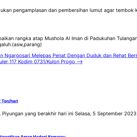
ukan pengamplasan dan pembersihan lumut agar tembok ke
rbaikan rangka atap Mushola Al Iman di Padukuhan Tulanga
aluh.(asw,parang)
an Ngargosari Melepas Penat Dengan Duduk dan Rehat Be
er 117 Kodim 0731/Kulon Progo
⟶
 Ton/hari
Piyungan yang berakhir hari ini Selasa, 5 September 2023
 Dipastikan Aman Hadapi Kemarau