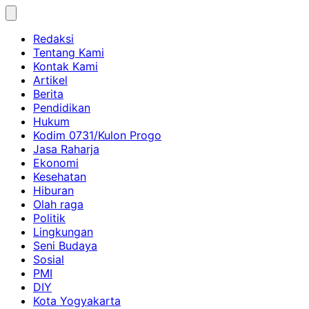
Skip
to
Redaksi
content
Tentang Kami
Kontak Kami
Artikel
Berita
Pendidikan
Hukum
Kodim 0731/Kulon Progo
Jasa Raharja
Ekonomi
Kesehatan
Hiburan
Olah raga
Politik
Lingkungan
Seni Budaya
Sosial
PMI
DIY
Kota Yogyakarta