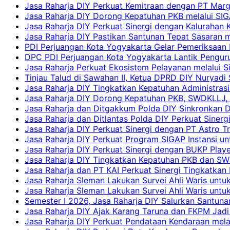
Jasa Raharja DIY Perkuat Kemitraan dengan PT Ma
Jasa Raharja DIY Dorong Kepatuhan PKB melalui SIG
Jasa Raharja DIY Perkuat Sinergi dengan Kalurahan K
Jasa Raharja DIY Pastikan Santunan Tepat Sasaran m
PDI Perjuangan Kota Yogyakarta Gelar Pemeriksaan
DPC PDI Perjuangan Kota Yogyakarta Lantik Penguru
Jasa Raharja Perkuat Ekosistem Pelayanan melalui 
Tinjau Talud di Sawahan II, Ketua DPRD DIY Nuryadi
Jasa Raharja DIY Tingkatkan Kepatuhan Administrasi
Jasa Raharja DIY Dorong Kepatuhan PKB, SWDKLLJ, d
Jasa Raharja dan Ditgakkum Polda DIY Sinkronkan 
Jasa Raharja dan Ditlantas Polda DIY Perkuat Sinerg
Jasa Raharja DIY Perkuat Sinergi dengan PT Astro
Jasa Raharja DIY Perkuat Program SIGAP Instansi 
Jasa Raharja DIY Perkuat Sinergi dengan BUKP Pla
Jasa Raharja DIY Tingkatkan Kepatuhan PKB dan SW
Jasa Raharja dan PT KAI Perkuat Sinergi Tingkatkan 
Jasa Raharja Sleman Lakukan Survei Ahli Waris unt
Jasa Raharja Sleman Lakukan Survei Ahli Waris unt
Semester I 2026, Jasa Raharja DIY Salurkan Santun
Jasa Raharja DIY Ajak Karang Taruna dan FKPM Jadi 
Jasa Raharja DIY Perkuat Pendataan Kendaraan mela