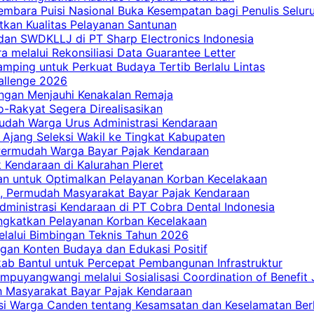
embara Puisi Nasional Buka Kesempatan bagi Penulis Selur
tkan Kualitas Pelayanan Santunan
dan SWDKLLJ di PT Sharp Electronics Indonesia
a melalui Rekonsiliasi Data Guarantee Letter
mping untuk Perkuat Budaya Tertib Berlalu Lintas
allenge 2026
ngan Menjauhi Kenakalan Remaja
ro-Rakyat Segera Direalisasikan
mudah Warga Urus Administrasi Kendaraan
 Ajang Seleksi Wakil ke Tingkat Kabupaten
 Permudah Warga Bayar Pajak Kendaraan
 Kendaraan di Kalurahan Pleret
an untuk Optimalkan Pelayanan Korban Kecelakaan
, Permudah Masyarakat Bayar Pajak Kendaraan
dministrasi Kendaraan di PT Cobra Dental Indonesia
ingkatkan Pelayanan Korban Kecelakaan
elalui Bimbingan Teknis Tahun 2026
gan Konten Budaya dan Edukasi Positif
ab Bantul untuk Percepat Pembangunan Infrastruktur
mpuyangwangi melalui Sosialisasi Coordination of Benefit
ah Masyarakat Bayar Pajak Kendaraan
i Warga Canden tentang Kesamsatan dan Keselamatan Berl