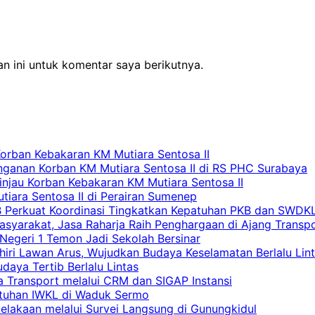
n ini untuk komentar saya berikutnya.
Korban Kebakaran KM Mutiara Sentosa II
nganan Korban KM Mutiara Sentosa II di RS PHC Surabaya
Tinjau Korban Kebakaran KM Mutiara Sentosa II
iara Sentosa II di Perairan Sumenep
RB Perkuat Koordinasi Tingkatkan Kepatuhan PKB dan SWDK
asyarakat, Jasa Raharja Raih Penghargaan di Ajang Transp
egeri 1 Temon Jadi Sekolah Bersinar
khiri Lawan Arus, Wujudkan Budaya Keselamatan Berlalu Lin
aya Tertib Berlalu Lintas
a Transport melalui CRM dan SIGAP Instansi
atuhan IWKL di Waduk Sermo
celakaan melalui Survei Langsung di Gunungkidul