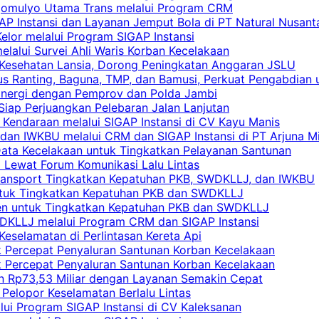
rgomulyo Utama Trans melalui Program CRM
AP Instansi dan Layanan Jemput Bola di PT Natural Nusant
elor melalui Program SIGAP Instansi
elalui Survei Ahli Waris Korban Kecelakaan
 Kesehatan Lansia, Dorong Peningkatan Anggaran JSLU
s Ranting, Baguna, TMP, dan Bamusi, Perkuat Pengabdian 
Sinergi dengan Pemprov dan Polda Jambi
 Siap Perjuangkan Pelebaran Jalan Lanjutan
 Kendaraan melalui SIGAP Instansi di CV Kayu Manis
an IWKBU melalui CRM dan SIGAP Instansi di PT Arjuna Mi
Data Kecelakaan untuk Tingkatkan Pelayanan Santunan
i Lewat Forum Komunikasi Lalu Lintas
 Transport Tingkatkan Kepatuhan PKB, SWDKLLJ, dan IWKBU
untuk Tingkatkan Kepatuhan PKB dan SWDKLLJ
yen untuk Tingkatkan Kepatuhan PKB dan SWDKLLJ
DKLLJ melalui Program CRM dan SIGAP Instansi
Keselamatan di Perlintasan Kereta Api
uk Percepat Penyaluran Santunan Korban Kecelakaan
uk Percepat Penyaluran Santunan Korban Kecelakaan
an Rp73,53 Miliar dengan Layanan Semakin Cepat
Pelopor Keselamatan Berlalu Lintas
lui Program SIGAP Instansi di CV Kaleksanan