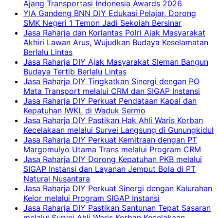
Ajang Transportasi Indonesia Awards 2026
YIA Gandeng BNN DIY Edukasi Pelajar, Dorong
SMK Negeri 1 Temon Jadi Sekolah Bersinar
Jasa Raharja dan Korlantas Polri Ajak Masyarakat
Akhiri Lawan Arus, Wujudkan Budaya Keselamatan
Berlalu Lintas
Jasa Raharja DIY Ajak Masyarakat Sleman Bangun
Budaya Tertib Berlalu Lintas
Jasa Raharja DIY Tingkatkan Sinergi dengan PO
Mata Transport melalui CRM dan SIGAP Instansi
Jasa Raharja DIY Perkuat Pendataan Kapal dan
Kepatuhan IWKL di Waduk Sermo
Jasa Raharja DIY Pastikan Hak Ahli Waris Korban
Kecelakaan melalui Survei Langsung di Gunungkidul
Jasa Raharja DIY Perkuat Kemitraan dengan PT
Margomulyo Utama Trans melalui Program CRM
Jasa Raharja DIY Dorong Kepatuhan PKB melalui
SIGAP Instansi dan Layanan Jemput Bola di PT
Natural Nusantara
Jasa Raharja DIY Perkuat Sinergi dengan Kalurahan
Kelor melalui Program SIGAP Instansi
Jasa Raharja DIY Pastikan Santunan Tepat Sasaran
melalui Survei Ahli Waris Korban Kecelakaan