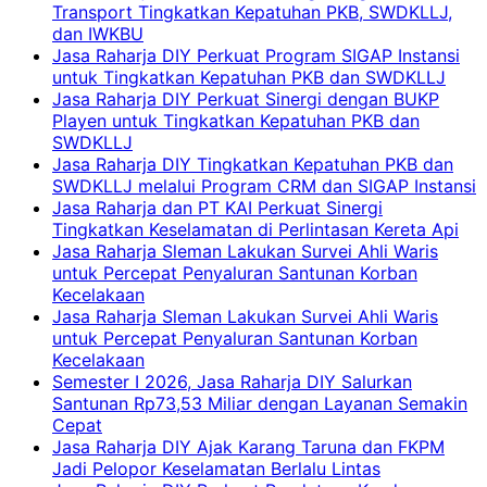
Transport Tingkatkan Kepatuhan PKB, SWDKLLJ,
dan IWKBU
Jasa Raharja DIY Perkuat Program SIGAP Instansi
untuk Tingkatkan Kepatuhan PKB dan SWDKLLJ
Jasa Raharja DIY Perkuat Sinergi dengan BUKP
Playen untuk Tingkatkan Kepatuhan PKB dan
SWDKLLJ
Jasa Raharja DIY Tingkatkan Kepatuhan PKB dan
SWDKLLJ melalui Program CRM dan SIGAP Instansi
Jasa Raharja dan PT KAI Perkuat Sinergi
Tingkatkan Keselamatan di Perlintasan Kereta Api
Jasa Raharja Sleman Lakukan Survei Ahli Waris
untuk Percepat Penyaluran Santunan Korban
Kecelakaan
Jasa Raharja Sleman Lakukan Survei Ahli Waris
untuk Percepat Penyaluran Santunan Korban
Kecelakaan
Semester I 2026, Jasa Raharja DIY Salurkan
Santunan Rp73,53 Miliar dengan Layanan Semakin
Cepat
Jasa Raharja DIY Ajak Karang Taruna dan FKPM
Jadi Pelopor Keselamatan Berlalu Lintas