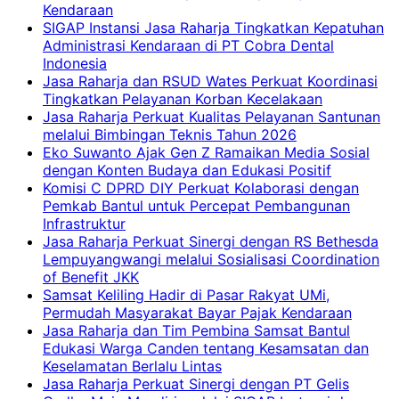
Kendaraan
SIGAP Instansi Jasa Raharja Tingkatkan Kepatuhan
Administrasi Kendaraan di PT Cobra Dental
Indonesia
Jasa Raharja dan RSUD Wates Perkuat Koordinasi
Tingkatkan Pelayanan Korban Kecelakaan
Jasa Raharja Perkuat Kualitas Pelayanan Santunan
melalui Bimbingan Teknis Tahun 2026
Eko Suwanto Ajak Gen Z Ramaikan Media Sosial
dengan Konten Budaya dan Edukasi Positif
Komisi C DPRD DIY Perkuat Kolaborasi dengan
Pemkab Bantul untuk Percepat Pembangunan
Infrastruktur
Jasa Raharja Perkuat Sinergi dengan RS Bethesda
Lempuyangwangi melalui Sosialisasi Coordination
of Benefit JKK
Samsat Keliling Hadir di Pasar Rakyat UMi,
Permudah Masyarakat Bayar Pajak Kendaraan
Jasa Raharja dan Tim Pembina Samsat Bantul
Edukasi Warga Canden tentang Kesamsatan dan
Keselamatan Berlalu Lintas
Jasa Raharja Perkuat Sinergi dengan PT Gelis