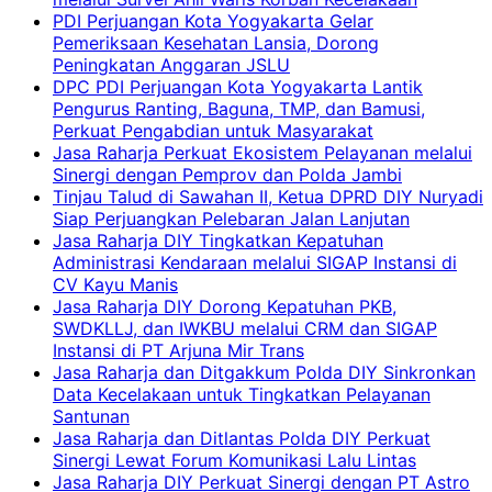
PDI Perjuangan Kota Yogyakarta Gelar
Pemeriksaan Kesehatan Lansia, Dorong
Peningkatan Anggaran JSLU
DPC PDI Perjuangan Kota Yogyakarta Lantik
Pengurus Ranting, Baguna, TMP, dan Bamusi,
Perkuat Pengabdian untuk Masyarakat
Jasa Raharja Perkuat Ekosistem Pelayanan melalui
Sinergi dengan Pemprov dan Polda Jambi
Tinjau Talud di Sawahan II, Ketua DPRD DIY Nuryadi
Siap Perjuangkan Pelebaran Jalan Lanjutan
Jasa Raharja DIY Tingkatkan Kepatuhan
Administrasi Kendaraan melalui SIGAP Instansi di
CV Kayu Manis
Jasa Raharja DIY Dorong Kepatuhan PKB,
SWDKLLJ, dan IWKBU melalui CRM dan SIGAP
Instansi di PT Arjuna Mir Trans
Jasa Raharja dan Ditgakkum Polda DIY Sinkronkan
Data Kecelakaan untuk Tingkatkan Pelayanan
Santunan
Jasa Raharja dan Ditlantas Polda DIY Perkuat
Sinergi Lewat Forum Komunikasi Lalu Lintas
Jasa Raharja DIY Perkuat Sinergi dengan PT Astro