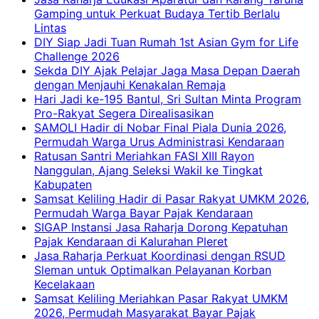
Gamping untuk Perkuat Budaya Tertib Berlalu
Lintas
DIY Siap Jadi Tuan Rumah 1st Asian Gym for Life
Challenge 2026
Sekda DIY Ajak Pelajar Jaga Masa Depan Daerah
dengan Menjauhi Kenakalan Remaja
Hari Jadi ke-195 Bantul, Sri Sultan Minta Program
Pro-Rakyat Segera Direalisasikan
SAMOLI Hadir di Nobar Final Piala Dunia 2026,
Permudah Warga Urus Administrasi Kendaraan
Ratusan Santri Meriahkan FASI XIII Rayon
Nanggulan, Ajang Seleksi Wakil ke Tingkat
Kabupaten
Samsat Keliling Hadir di Pasar Rakyat UMKM 2026,
Permudah Warga Bayar Pajak Kendaraan
SIGAP Instansi Jasa Raharja Dorong Kepatuhan
Pajak Kendaraan di Kalurahan Pleret
Jasa Raharja Perkuat Koordinasi dengan RSUD
Sleman untuk Optimalkan Pelayanan Korban
Kecelakaan
Samsat Keliling Meriahkan Pasar Rakyat UMKM
2026, Permudah Masyarakat Bayar Pajak