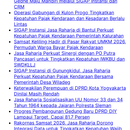
Gedhe Maju Mandiri melalui SIGAP Instansi dan
CRM
Operasi Gabungan di Kulon Progo Tingkatkan
Kepatuhan Pajak Kendaraan dan Kesadaran Berlalu
Lintas
SIGAP Instansi Jasa Raharja di Bantul Perkuat
Kepatuhan Pajak Kendaraan Pemerintah Kalurahan
Samsat Keliling Hadir di Pasar Rakyat UMKM 2026,
Permudah Warga Bayar Pajak Kendaraan
Jasa Raharja Perkuat Sinergi dengan PO Putra
Pancasari untuk Tingkatkan Kepatuhan IWKBU dan
SWDKLLJ
SIGAP Instansi di Gunungkidul, Jasa Raharja
Perkuat Kepatuhan Pajak Kendaraan Bersama
Pemerintah Desa Wiladeg
Keterwakilan Perempuan di DPRD Kota Yogyakarta
Dinilai Masih Rendah
Jasa Raharja Sosialisasikan UU Nomor 33 dan 34
Tahun 1964 kepada Jajaran Polresta Sleman
Progres Pembangunan Gedung Baru DPRD DIY
Lampaui Target, Capai 81,7 Persen
Rakornas Samsat 2026, Jasa Raharja Dorong
Integrasi Data untuk Tingkatkan Kepatuhan Wajib