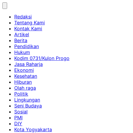
Skip
to
Redaksi
content
Tentang Kami
Kontak Kami
Artikel
Berita
Pendidikan
Hukum
Kodim 0731/Kulon Progo
Jasa Raharja
Ekonomi
Kesehatan
Hiburan
Olah raga
Politik
Lingkungan
Seni Budaya
Sosial
PMI
DIY
Kota Yogyakarta