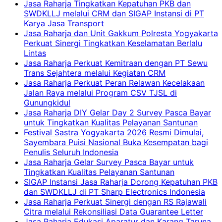
Jasa Raharja Tingkatkan Kepatuhan PKB dan
SWDKLLJ melalui CRM dan SIGAP Instansi di PT
Karya Jasa Transport
Jasa Raharja dan Unit Gakkum Polresta Yogyakarta
Perkuat Sinergi Tingkatkan Keselamatan Berlalu
Lintas
Jasa Raharja Perkuat Kemitraan dengan PT Sewu
Trans Sejahtera melalui Kegiatan CRM
Jasa Raharja Perkuat Peran Relawan Kecelakaan
Jalan Raya melalui Program CSV TJSL di
Gunungkidul
Jasa Raharja DIY Gelar Day 2 Survey Pasca Bayar
untuk Tingkatkan Kualitas Pelayanan Santunan
Festival Sastra Yogyakarta 2026 Resmi Dimulai,
Sayembara Puisi Nasional Buka Kesempatan bagi
Penulis Seluruh Indonesia
Jasa Raharja Gelar Survey Pasca Bayar untuk
Tingkatkan Kualitas Pelayanan Santunan
SIGAP Instansi Jasa Raharja Dorong Kepatuhan PKB
dan SWDKLLJ di PT Sharp Electronics Indonesia
Jasa Raharja Perkuat Sinergi dengan RS Rajawali
Citra melalui Rekonsiliasi Data Guarantee Letter
Jasa Raharja Edukasi Aparatur dan Karang Taruna