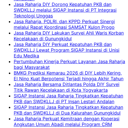
Jasa Raharja DIY Dorong Kepatuhan PKB dan
SWDKLLJ melalui SIGAP Instansi di PT Integrasi
Teknologi Unggas
Jasa Raharja, POLRI, dan KPPD Perkuat Sinergi
melalui Rapat Koordinasi SAMSAT Kulon Progo
Jasa Raharja DIY Lakukan Survei Ahli Waris Korban
Kecelakaan di Gunungkidul
Jasa Raharja DIY Perkuat Kepatuhan PKB dan
SWDKLLJ Lewat Program SIGAP Instansi di Unisi
Edu Medika
Pertumbuhan Kinerja Perkuat Layanan Jasa Raharja
bagi Masyarakat
BMKG Prediksi Kemarau 2026 di DIY Lebih Kering,
El Nino Kuat Berpotensi Terjadi hingga Akhir Tahun
Jasa Raharja Bersama Ditlantas Polda DIY Survei
Titik Rawan Kecelakaan di Kota Yogyakarta
SIGAP Instansi Jasa Raharja Tingkatkan Kepatuhan
PKB dan SWDKLLJ di PT Insan Lestari Andalan
SIGAP Instansi Jasa Raharja Tingkatkan Kepatuhan
PKB dan SWDKLLJ di Dua Kalurahan Gunungkidul
Jasa Raharja Perkuat Kemitraan dengan Koperasi
Angkutan Umum Abadi melalui Program CRM