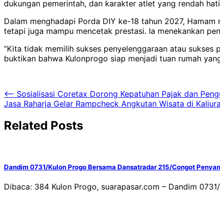
dukungan pemerintah, dan karakter atlet yang rendah hat
Dalam menghadapi Porda DIY ke-18 tahun 2027, Hamam m
tetapi juga mampu mencetak prestasi. Ia menekankan pen
“Kita tidak memilih sukses penyelenggaraan atau sukses p
buktikan bahwa Kulonprogo siap menjadi tuan rumah yang 
Navigasi
⟵
Sosialisasi Coretax Dorong Kepatuhan Pajak dan Peng
Jasa Raharja Gelar Rampcheck Angkutan Wisata di Kaliura
pos
Related Posts
Dandim 0731/Kulon Progo Bersama Dansatradar 215/Congot Penya
Dibaca: 384 Kulon Progo, suarapasar.com – Dandim 0731/