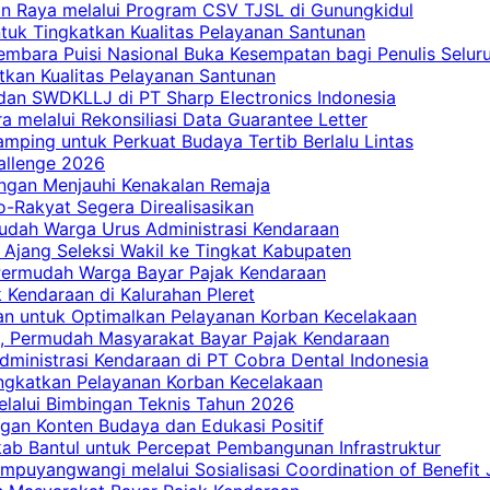
an Raya melalui Program CSV TJSL di Gunungkidul
tuk Tingkatkan Kualitas Pelayanan Santunan
embara Puisi Nasional Buka Kesempatan bagi Penulis Selur
tkan Kualitas Pelayanan Santunan
dan SWDKLLJ di PT Sharp Electronics Indonesia
a melalui Rekonsiliasi Data Guarantee Letter
mping untuk Perkuat Budaya Tertib Berlalu Lintas
allenge 2026
ngan Menjauhi Kenakalan Remaja
ro-Rakyat Segera Direalisasikan
mudah Warga Urus Administrasi Kendaraan
 Ajang Seleksi Wakil ke Tingkat Kabupaten
 Permudah Warga Bayar Pajak Kendaraan
 Kendaraan di Kalurahan Pleret
an untuk Optimalkan Pelayanan Korban Kecelakaan
, Permudah Masyarakat Bayar Pajak Kendaraan
dministrasi Kendaraan di PT Cobra Dental Indonesia
ingkatkan Pelayanan Korban Kecelakaan
elalui Bimbingan Teknis Tahun 2026
gan Konten Budaya dan Edukasi Positif
ab Bantul untuk Percepat Pembangunan Infrastruktur
mpuyangwangi melalui Sosialisasi Coordination of Benefit