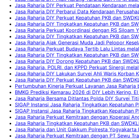
Jasa Raharja DIY Perkuat Pendataan Kendaraan mela
Jasa Raharja DIY Perbarui Data Kendaraan Perusahaa
Jasa Raharja DIY Perkuat Kepatuhan PKB dan SWDKL
Jasa Raharja DIY Tingkatkan Kepatuhan PKB dan SWD
Jasa Raharja Perkuat Koordinasi dengan RS Siloam 
Jasa Raharja DIY Tingkatkan Kepatuhan PKB dan SW
Jasa Raharja Ajak Generasi Muda Jadi Pelopor Kesel
Jasa Raharja Perkuat Budaya Tertib Lalu Lintas mela
Jasa Raharja DIY Tingkatkan Kepatuhan PKB dan SWD
Jasa Raharja DIY Dorong Kepatuhan PKB dan SWDKLLJ
Jasa Raharja, POLRI, dan KPPD Perkuat Sinergi mela
Jasa Raharja DIY Lakukan Survei Ahli Waris Korban 
Jasa Raharja DIY Perkuat Kepatuhan PKB dan SWDKL
Pertumbuhan Kinerja Perkuat Layanan Jasa Raharja 
BMKG Prediksi Kemarau 2026 di DIY Lebih Kering, El 
Jasa Raharja Bersama Ditlantas Polda DIY Survei Ti
SIGAP Instansi Jasa Raharja Tingkatkan Kepatuhan 
SIGAP Instansi Jasa Raharja Tingkatkan Kepatuhan
Jasa Raharja Perkuat Kemitraan dengan Koperasi 
Jasa Raharja Tingkatkan Kepatuhan PKB dan SWDKLLJ
Jasa Raharja dan Unit Gakkum Polresta Yogyakarta P
Jasa Raharja Perkuat Kemitraan dengan PT Sewu Tra