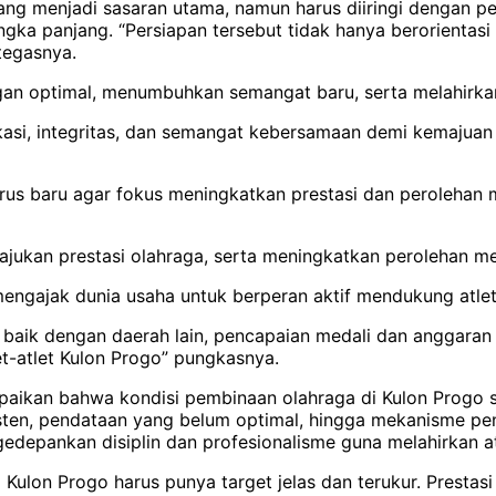
 menjadi sasaran utama, namun harus diiringi dengan pe
gka panjang. “Persiapan tersebut tidak hanya berorientasi
tegasnya.
 optimal, menumbuhkan semangat baru, serta melahirkan a
asi, integritas, dan semangat kebersamaan demi kemajuan 
s baru agar fokus meningkatkan prestasi dan perolehan me
jukan prestasi olahraga, serta meningkatkan perolehan med
engajak dunia usaha untuk berperan aktif mendukung atlet
baik dengan daerah lain, pencapaian medali dan anggaran s
t-atlet Kulon Progo” pungkasnya.
n bahwa kondisi pembinaan olahraga di Kulon Progo saat
sisten, pendataan yang belum optimal, hingga mekanisme pe
depankan disiplin dan profesionalisme guna melahirkan atl
ulon Progo harus punya target jelas dan terukur. Prestasi lah