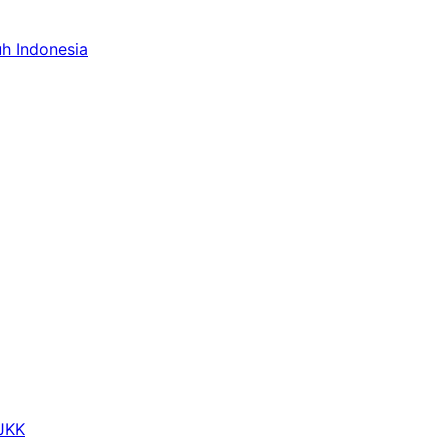
uh Indonesia
 JKK