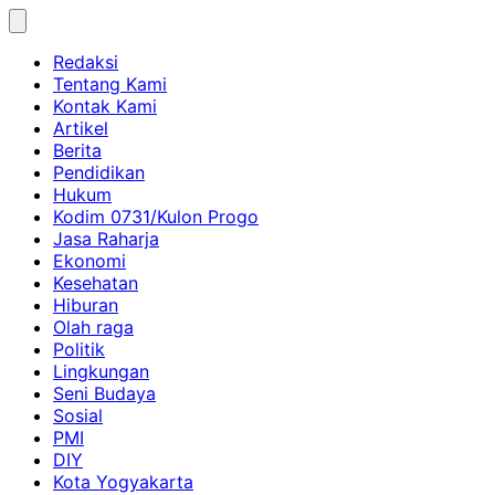
Skip
to
Redaksi
content
Tentang Kami
Kontak Kami
Artikel
Berita
Pendidikan
Hukum
Kodim 0731/Kulon Progo
Jasa Raharja
Ekonomi
Kesehatan
Hiburan
Olah raga
Politik
Lingkungan
Seni Budaya
Sosial
PMI
DIY
Kota Yogyakarta