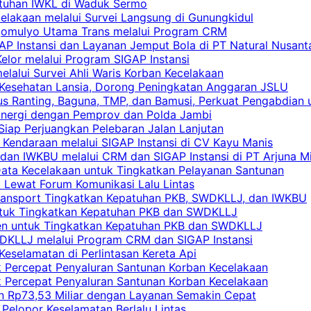
atuhan IWKL di Waduk Sermo
celakaan melalui Survei Langsung di Gunungkidul
rgomulyo Utama Trans melalui Program CRM
AP Instansi dan Layanan Jemput Bola di PT Natural Nusant
elor melalui Program SIGAP Instansi
elalui Survei Ahli Waris Korban Kecelakaan
 Kesehatan Lansia, Dorong Peningkatan Anggaran JSLU
s Ranting, Baguna, TMP, dan Bamusi, Perkuat Pengabdian 
Sinergi dengan Pemprov dan Polda Jambi
 Siap Perjuangkan Pelebaran Jalan Lanjutan
 Kendaraan melalui SIGAP Instansi di CV Kayu Manis
an IWKBU melalui CRM dan SIGAP Instansi di PT Arjuna Mi
Data Kecelakaan untuk Tingkatkan Pelayanan Santunan
i Lewat Forum Komunikasi Lalu Lintas
 Transport Tingkatkan Kepatuhan PKB, SWDKLLJ, dan IWKBU
untuk Tingkatkan Kepatuhan PKB dan SWDKLLJ
yen untuk Tingkatkan Kepatuhan PKB dan SWDKLLJ
DKLLJ melalui Program CRM dan SIGAP Instansi
Keselamatan di Perlintasan Kereta Api
uk Percepat Penyaluran Santunan Korban Kecelakaan
uk Percepat Penyaluran Santunan Korban Kecelakaan
an Rp73,53 Miliar dengan Layanan Semakin Cepat
Pelopor Keselamatan Berlalu Lintas