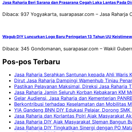
Jasa Raharja Beri Sarana dan Prasarana Cegah Laka Lantas Pada 
Dibaca: 937 Yogyakarta, suarapasar.com – Jasa Raharja 
Wagub DIY Luncurkan Logo Baru Peringatan 13 Tahun UU Keistime
Dibaca: 345 Gondomanan, suarapasar.com – Wakil Gubern
Pos-pos Terbaru
Jasa Raharja Serahkan Santunan kepada Ahli Waris 
Dirut Jasa Raharja Dampingi Wamenhub Tinjau Pena
Pastikan Pelayanan Maksimal, Direksi Jasa Raharja 
Jasa Raharja Jamin Seluruh Korban Kebakaran KM Mut
Gelar Audiensi, Jasa Raharja dan Kementerian PAN
Berkontribusi terhadap Keselamatan dan Mobilitas M
YIA Gandeng BNN DIY Edukasi Pelajar, Dorong SMK N
Jasa Raharja dan Korlantas Polri Ajak Masyarakat A
Jasa Raharja DIY Ajak Masyarakat Sleman Bangun Bud
Jasa Raharja DIY Tingkatkan Sinergi dengan PO Mat