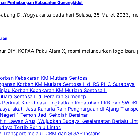
Dinas Perhubungan Kabupaten Gunungkidul
Cabang D.I.Yogyakarta pada hari Selasa, 25 Maret 2023, 
waan
ur DIY, KGPAA Paku Alam X, resmi meluncurkan logo baru
Korban Kebakaran KM Mutiara Sentosa II
nganan Korban KM Mutiara Sentosa II di RS PHC Surabaya
Tinjau Korban Kebakaran KM Mutiara Sentosa II
iara Sentosa II di Perairan Sumenep
RB Perkuat Koordinasi Tingkatkan Kepatuhan PKB dan SWDK
asyarakat, Jasa Raharja Raih Penghargaan di Ajang Transp
egeri 1 Temon Jadi Sekolah Bersinar
khiri Lawan Arus, Wujudkan Budaya Keselamatan Berlalu Lin
aya Tertib Berlalu Lintas
a Transport melalui CRM dan SIGAP Instansi