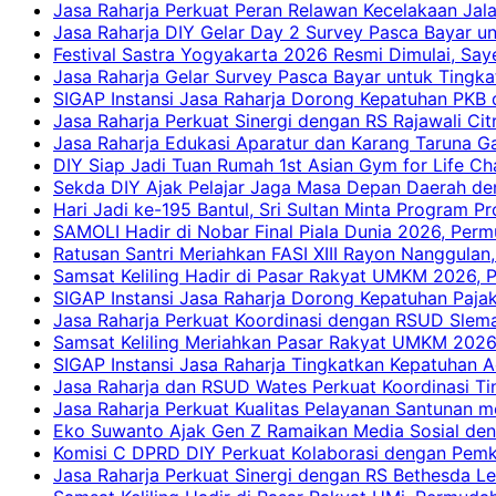
Jasa Raharja Perkuat Peran Relawan Kecelakaan Jal
Jasa Raharja DIY Gelar Day 2 Survey Pasca Bayar un
Festival Sastra Yogyakarta 2026 Resmi Dimulai, Say
Jasa Raharja Gelar Survey Pasca Bayar untuk Tingka
SIGAP Instansi Jasa Raharja Dorong Kepatuhan PKB 
Jasa Raharja Perkuat Sinergi dengan RS Rajawali Citr
Jasa Raharja Edukasi Aparatur dan Karang Taruna Ga
DIY Siap Jadi Tuan Rumah 1st Asian Gym for Life Ch
Sekda DIY Ajak Pelajar Jaga Masa Depan Daerah de
Hari Jadi ke-195 Bantul, Sri Sultan Minta Program P
SAMOLI Hadir di Nobar Final Piala Dunia 2026, Per
Ratusan Santri Meriahkan FASI XIII Rayon Nanggulan,
Samsat Keliling Hadir di Pasar Rakyat UMKM 2026,
SIGAP Instansi Jasa Raharja Dorong Kepatuhan Pajak
Jasa Raharja Perkuat Koordinasi dengan RSUD Slem
Samsat Keliling Meriahkan Pasar Rakyat UMKM 2026
SIGAP Instansi Jasa Raharja Tingkatkan Kepatuhan A
Jasa Raharja dan RSUD Wates Perkuat Koordinasi T
Jasa Raharja Perkuat Kualitas Pelayanan Santunan m
Eko Suwanto Ajak Gen Z Ramaikan Media Sosial den
Komisi C DPRD DIY Perkuat Kolaborasi dengan Pemk
Jasa Raharja Perkuat Sinergi dengan RS Bethesda Le