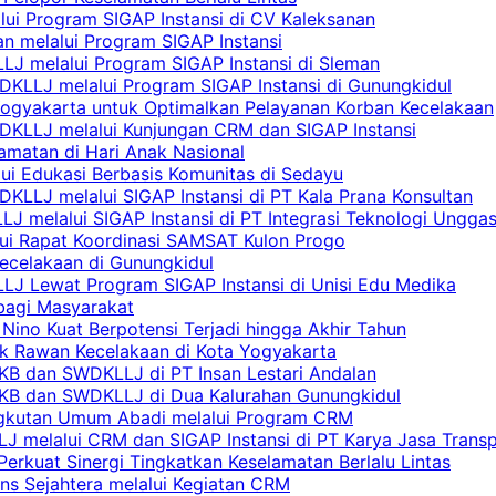
lui Program SIGAP Instansi di CV Kaleksanan
n melalui Program SIGAP Instansi
LJ melalui Program SIGAP Instansi di Sleman
KLLJ melalui Program SIGAP Instansi di Gunungkidul
Yogyakarta untuk Optimalkan Pelayanan Korban Kecelakaan
DKLLJ melalui Kunjungan CRM dan SIGAP Instansi
amatan di Hari Anak Nasional
lui Edukasi Berbasis Komunitas di Sedayu
KLLJ melalui SIGAP Instansi di PT Kala Prana Konsultan
 melalui SIGAP Instansi di PT Integrasi Teknologi Ungga
lui Rapat Koordinasi SAMSAT Kulon Progo
Kecelakaan di Gunungkidul
LJ Lewat Program SIGAP Instansi di Unisi Edu Medika
bagi Masyarakat
Nino Kuat Berpotensi Terjadi hingga Akhir Tahun
tik Rawan Kecelakaan di Kota Yogyakarta
PKB dan SWDKLLJ di PT Insan Lestari Andalan
 PKB dan SWDKLLJ di Dua Kalurahan Gunungkidul
Angkutan Umum Abadi melalui Program CRM
 melalui CRM dan SIGAP Instansi di PT Karya Jasa Trans
erkuat Sinergi Tingkatkan Keselamatan Berlalu Lintas
ns Sejahtera melalui Kegiatan CRM