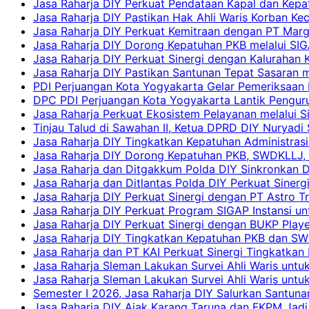
Jasa Raharja DIY Perkuat Pendataan Kapal dan Kep
Jasa Raharja DIY Pastikan Hak Ahli Waris Korban Ke
Jasa Raharja DIY Perkuat Kemitraan dengan PT Ma
Jasa Raharja DIY Dorong Kepatuhan PKB melalui SIG
Jasa Raharja DIY Perkuat Sinergi dengan Kalurahan K
Jasa Raharja DIY Pastikan Santunan Tepat Sasaran m
PDI Perjuangan Kota Yogyakarta Gelar Pemeriksaan
DPC PDI Perjuangan Kota Yogyakarta Lantik Penguru
Jasa Raharja Perkuat Ekosistem Pelayanan melalui 
Tinjau Talud di Sawahan II, Ketua DPRD DIY Nuryadi
Jasa Raharja DIY Tingkatkan Kepatuhan Administrasi
Jasa Raharja DIY Dorong Kepatuhan PKB, SWDKLLJ, d
Jasa Raharja dan Ditgakkum Polda DIY Sinkronkan 
Jasa Raharja dan Ditlantas Polda DIY Perkuat Sinerg
Jasa Raharja DIY Perkuat Sinergi dengan PT Astro
Jasa Raharja DIY Perkuat Program SIGAP Instansi 
Jasa Raharja DIY Perkuat Sinergi dengan BUKP Pla
Jasa Raharja DIY Tingkatkan Kepatuhan PKB dan SW
Jasa Raharja dan PT KAI Perkuat Sinergi Tingkatkan 
Jasa Raharja Sleman Lakukan Survei Ahli Waris unt
Jasa Raharja Sleman Lakukan Survei Ahli Waris unt
Semester I 2026, Jasa Raharja DIY Salurkan Santun
Jasa Raharja DIY Ajak Karang Taruna dan FKPM Jadi 