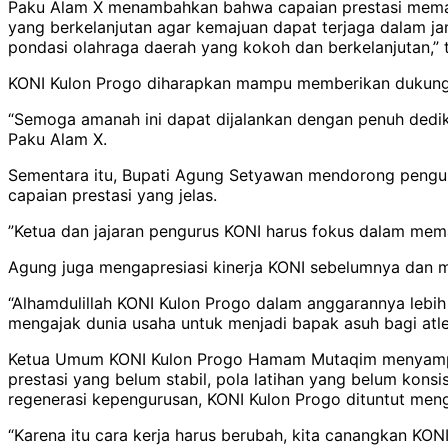
Paku Alam X menambahkan bahwa capaian prestasi memang
yang berkelanjutan agar kemajuan dapat terjaga dalam jan
pondasi olahraga daerah yang kokoh dan berkelanjutan,” 
KONI Kulon Progo diharapkan mampu memberikan dukungan
“Semoga amanah ini dapat dijalankan dengan penuh dedik
Paku Alam X.
Sementara itu, Bupati Agung Setyawan mendorong penguru
capaian prestasi yang jelas.
”Ketua dan jajaran pengurus KONI harus fokus dalam mema
Agung juga mengapresiasi kinerja KONI sebelumnya dan m
“Alhamdulillah KONI Kulon Progo dalam anggarannya lebih 
mengajak dunia usaha untuk menjadi bapak asuh bagi atle
Ketua Umum KONI Kulon Progo Hamam Mutaqim menyampaika
prestasi yang belum stabil, pola latihan yang belum kon
regenerasi kepengurusan, KONI Kulon Progo dituntut menge
“Karena itu cara kerja harus berubah, kita canangkan KONI K