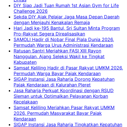
DIY Siap Jadi Tuan Rumah 1st Asian Gym for Life
Challenge 2026
Sekda DIY Ajak Pelajar Jaga Masa Depan Daerah
dengan Menjauhi Kenakalan Remaja
Hari Jadi ke-195 Bantul, Sri Sultan Minta Program
Pro-Rakyat Segera Direalisasikan
SAMOLI Hadir di Nobar Final Piala Dunia 2026,
Permudah Warga Urus Administrasi Kendaraan
Ratusan Santri Meriahkan FASI XIII Rayon
Nanggulan, Ajang Seleksi Wakil ke Tingkat
Kabupaten
Samsat Keliling Hadir di Pasar Rakyat UMKM 2026,
Permudah Warga Bayar Pajak Kendaraan
SIGAP Instansi Jasa Raharja Dorong Kepatuhan
Pajak Kendaraan di Kalurahan Pleret
Jasa Raharja Perkuat Koordinasi dengan RSUD
Sleman untuk Optimalkan Pelayanan Korban
Kecelakaan
Samsat Keliling Meriahkan Pasar Rakyat UMKM
2026, Permudah Masyarakat Bayar Pajak
Kendaraan
SIGAP Instansi Jasa Raharja Tingkatkan Kepatuhan