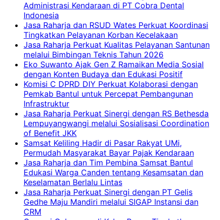
Administrasi Kendaraan di PT Cobra Dental
Indonesia
Jasa Raharja dan RSUD Wates Perkuat Koordinasi
Tingkatkan Pelayanan Korban Kecelakaan
Jasa Raharja Perkuat Kualitas Pelayanan Santunan
melalui Bimbingan Teknis Tahun 2026
Eko Suwanto Ajak Gen Z Ramaikan Media Sosial
dengan Konten Budaya dan Edukasi Positif
Komisi C DPRD DIY Perkuat Kolaborasi dengan
Pemkab Bantul untuk Percepat Pembangunan
Infrastruktur
Jasa Raharja Perkuat Sinergi dengan RS Bethesda
Lempuyangwangi melalui Sosialisasi Coordination
of Benefit JKK
Samsat Keliling Hadir di Pasar Rakyat UMi,
Permudah Masyarakat Bayar Pajak Kendaraan
Jasa Raharja dan Tim Pembina Samsat Bantul
Edukasi Warga Canden tentang Kesamsatan dan
Keselamatan Berlalu Lintas
Jasa Raharja Perkuat Sinergi dengan PT Gelis
Gedhe Maju Mandiri melalui SIGAP Instansi dan
CRM