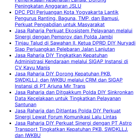
Peningkatan Anggaran JSLU
DPC PDI Perjuangan Kota Yogyakarta Lantik
Pengurus Ranting, Baguna, TMP, dan Bamusi,
Perkuat Pengabdian untuk Masyarakat
Jasa Raharja Perkuat Ekosistem Pelayanan melalui
Sinergi dengan Pemprov dan Polda Jambi
Tinjau Talud di Sawahan II, Ketua DPRD DIY Nuryadi
Siap Perjuangkan Pelebaran Jalan Lanjutan
Jasa Raharja DIY Tingkatkan Kepatuhan
Administrasi Kendaraan melalui SIGAP Instansi di
CV Kayu Manis
Jasa Raharja DIY Dorong Kepatuhan PKB,
SWDKLLJ, dan IWKBU melalui CRM dan SIGAP
Instansi di PT Arjuna Mir Trans
Jasa Raharja dan Ditgakkum Polda DIY Sinkronkan
Data Kecelakaan untuk Tingkatkan Pelayanan
Santunan
Jasa Raharja dan Ditlantas Polda DIY Perkuat
Sinergi Lewat Forum Komunikasi Lalu Lintas
Jasa Raharja DIY Perkuat Sinergi dengan PT Astro
Transport Tingkatkan Kepatuhan PKB, SWDKLLJ,
dan IWKBU