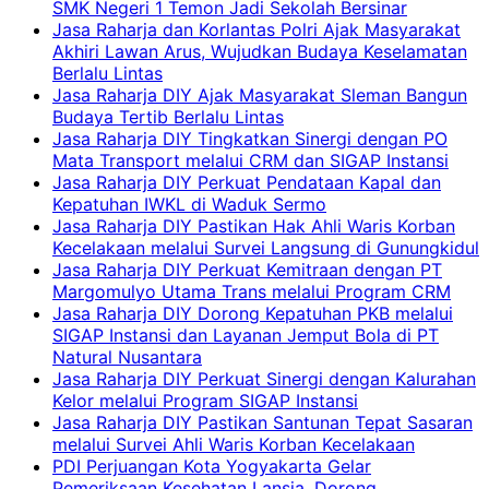
SMK Negeri 1 Temon Jadi Sekolah Bersinar
Jasa Raharja dan Korlantas Polri Ajak Masyarakat
Akhiri Lawan Arus, Wujudkan Budaya Keselamatan
Berlalu Lintas
Jasa Raharja DIY Ajak Masyarakat Sleman Bangun
Budaya Tertib Berlalu Lintas
Jasa Raharja DIY Tingkatkan Sinergi dengan PO
Mata Transport melalui CRM dan SIGAP Instansi
Jasa Raharja DIY Perkuat Pendataan Kapal dan
Kepatuhan IWKL di Waduk Sermo
Jasa Raharja DIY Pastikan Hak Ahli Waris Korban
Kecelakaan melalui Survei Langsung di Gunungkidul
Jasa Raharja DIY Perkuat Kemitraan dengan PT
Margomulyo Utama Trans melalui Program CRM
Jasa Raharja DIY Dorong Kepatuhan PKB melalui
SIGAP Instansi dan Layanan Jemput Bola di PT
Natural Nusantara
Jasa Raharja DIY Perkuat Sinergi dengan Kalurahan
Kelor melalui Program SIGAP Instansi
Jasa Raharja DIY Pastikan Santunan Tepat Sasaran
melalui Survei Ahli Waris Korban Kecelakaan
PDI Perjuangan Kota Yogyakarta Gelar
Pemeriksaan Kesehatan Lansia, Dorong