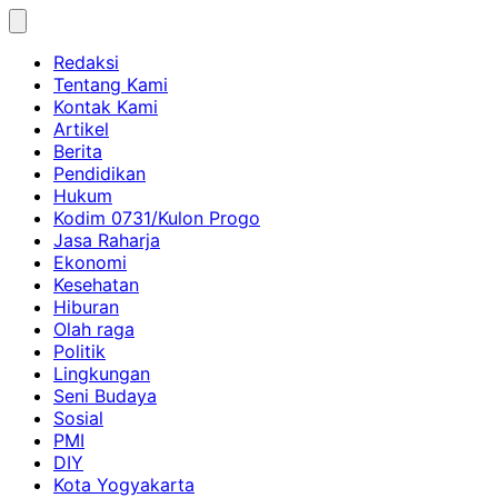
Skip
to
Redaksi
content
Tentang Kami
Kontak Kami
Artikel
Berita
Pendidikan
Hukum
Kodim 0731/Kulon Progo
Jasa Raharja
Ekonomi
Kesehatan
Hiburan
Olah raga
Politik
Lingkungan
Seni Budaya
Sosial
PMI
DIY
Kota Yogyakarta