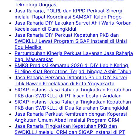
Teknologi Unggas
Jasa Raharja, POLRI, dan KPPD Perkuat Sinergi
melalui Rapat Koordinasi SAMSAT Kulon Progo
Jasa Raharja DIY Lakukan Survei Ahli Waris Korban
Kecelakaan di Gunungkidul
Jasa Raharja DIY Perkuat Kepatuhan PKB dan
SWDKLLJ Lewat Program SIGAP Instansi di Unisi
Edu Medika
Pertumbuhan Kinerja Perkuat Layanan Jasa Raharja
bagi Masyarakat
BMKG Prediksi Kemarau 2026 di DIY Lebih Kering,
El Nino Kuat Berpotensi Terjadi hingga Akhir Tahun
Jasa Raharja Bersama Ditlantas Polda DIY Survei
Titik Rawan Kecelakaan di Kota Yogyakarta
SIGAP Instansi Jasa Raharja Tingkatkan Kepatuhan
PKB dan SWDKLLJ di PT Insan Lestari Andalan
SIGAP Instansi Jasa Raharja Tingkatkan Kepatuhan
PKB dan SWDKLLJ di Dua Kalurahan Gunungkidul
Jasa Raharja Perkuat Kemitraan dengan Koperasi
Angkutan Umum Abadi melalui Program CRM
Jasa Raharja Tingkatkan Kepatuhan PKB dan
SWDKLLJ melalui CRM dan SIGAP Instansi di PT