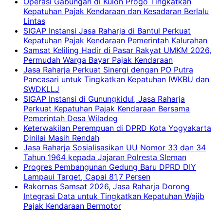
Operasi Gabungan di Kulon Progo Tingkatkan
Kepatuhan Pajak Kendaraan dan Kesadaran Berlalu
Lintas
SIGAP Instansi Jasa Raharja di Bantul Perkuat
Kepatuhan Pajak Kendaraan Pemerintah Kalurahan
Samsat Keliling Hadir di Pasar Rakyat UMKM 2026,
Permudah Warga Bayar Pajak Kendaraan
Jasa Raharja Perkuat Sinergi dengan PO Putra
Pancasari untuk Tingkatkan Kepatuhan IWKBU dan
SWDKLLJ
SIGAP Instansi di Gunungkidul, Jasa Raharja
Perkuat Kepatuhan Pajak Kendaraan Bersama
Pemerintah Desa Wiladeg
Keterwakilan Perempuan di DPRD Kota Yogyakarta
Dinilai Masih Rendah
Jasa Raharja Sosialisasikan UU Nomor 33 dan 34
Tahun 1964 kepada Jajaran Polresta Sleman
Progres Pembangunan Gedung Baru DPRD DIY
Lampaui Target, Capai 81,7 Persen
Rakornas Samsat 2026, Jasa Raharja Dorong
Integrasi Data untuk Tingkatkan Kepatuhan Wajib
Pajak Kendaraan Bermotor