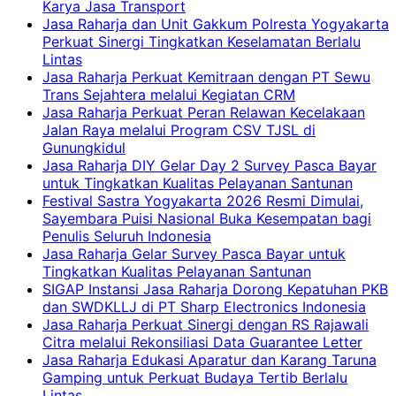
Karya Jasa Transport
Jasa Raharja dan Unit Gakkum Polresta Yogyakarta
Perkuat Sinergi Tingkatkan Keselamatan Berlalu
Lintas
Jasa Raharja Perkuat Kemitraan dengan PT Sewu
Trans Sejahtera melalui Kegiatan CRM
Jasa Raharja Perkuat Peran Relawan Kecelakaan
Jalan Raya melalui Program CSV TJSL di
Gunungkidul
Jasa Raharja DIY Gelar Day 2 Survey Pasca Bayar
untuk Tingkatkan Kualitas Pelayanan Santunan
Festival Sastra Yogyakarta 2026 Resmi Dimulai,
Sayembara Puisi Nasional Buka Kesempatan bagi
Penulis Seluruh Indonesia
Jasa Raharja Gelar Survey Pasca Bayar untuk
Tingkatkan Kualitas Pelayanan Santunan
SIGAP Instansi Jasa Raharja Dorong Kepatuhan PKB
dan SWDKLLJ di PT Sharp Electronics Indonesia
Jasa Raharja Perkuat Sinergi dengan RS Rajawali
Citra melalui Rekonsiliasi Data Guarantee Letter
Jasa Raharja Edukasi Aparatur dan Karang Taruna
Gamping untuk Perkuat Budaya Tertib Berlalu
Lintas