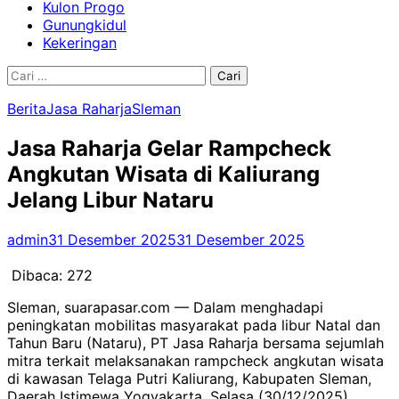
Kulon Progo
Gunungkidul
Kekeringan
Cari
untuk:
Berita
Jasa Raharja
Sleman
Jasa Raharja Gelar Rampcheck
Angkutan Wisata di Kaliurang
Jelang Libur Nataru
admin
31 Desember 2025
31 Desember 2025
Dibaca:
272
Sleman, suarapasar.com — Dalam menghadapi
peningkatan mobilitas masyarakat pada libur Natal dan
Tahun Baru (Nataru), PT Jasa Raharja bersama sejumlah
mitra terkait melaksanakan rampcheck angkutan wisata
di kawasan Telaga Putri Kaliurang, Kabupaten Sleman,
Daerah Istimewa Yogyakarta, Selasa (30/12/2025)