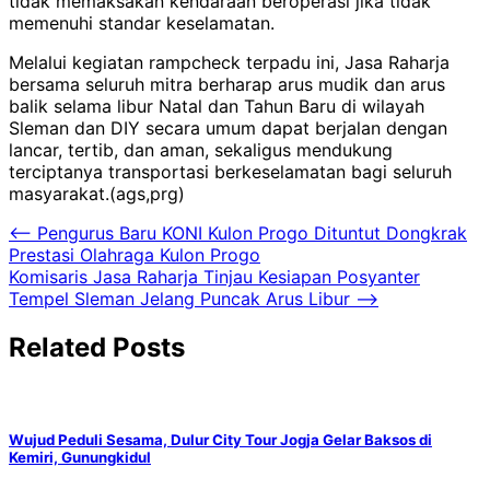
tidak memaksakan kendaraan beroperasi jika tidak
memenuhi standar keselamatan.
Melalui kegiatan rampcheck terpadu ini, Jasa Raharja
bersama seluruh mitra berharap arus mudik dan arus
balik selama libur Natal dan Tahun Baru di wilayah
Sleman dan DIY secara umum dapat berjalan dengan
lancar, tertib, dan aman, sekaligus mendukung
terciptanya transportasi berkeselamatan bagi seluruh
masyarakat.(ags,prg)
Navigasi
⟵
Pengurus Baru KONI Kulon Progo Dituntut Dongkrak
Prestasi Olahraga Kulon Progo
pos
Komisaris Jasa Raharja Tinjau Kesiapan Posyanter
Tempel Sleman Jelang Puncak Arus Libur
⟶
Related Posts
Wujud Peduli Sesama, Dulur City Tour Jogja Gelar Baksos di
Kemiri, Gunungkidul