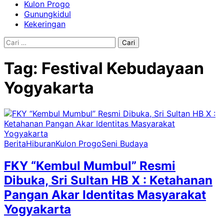
Kulon Progo
Gunungkidul
Kekeringan
Cari
untuk:
Tag:
Festival Kebudayaan
Yogyakarta
Berita
Hiburan
Kulon Progo
Seni Budaya
FKY “Kembul Mumbul” Resmi
Dibuka, Sri Sultan HB X : Ketahanan
Pangan Akar Identitas Masyarakat
Yogyakarta