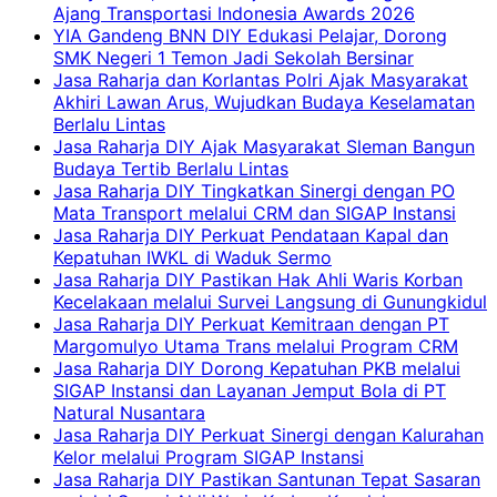
Ajang Transportasi Indonesia Awards 2026
YIA Gandeng BNN DIY Edukasi Pelajar, Dorong
SMK Negeri 1 Temon Jadi Sekolah Bersinar
Jasa Raharja dan Korlantas Polri Ajak Masyarakat
Akhiri Lawan Arus, Wujudkan Budaya Keselamatan
Berlalu Lintas
Jasa Raharja DIY Ajak Masyarakat Sleman Bangun
Budaya Tertib Berlalu Lintas
Jasa Raharja DIY Tingkatkan Sinergi dengan PO
Mata Transport melalui CRM dan SIGAP Instansi
Jasa Raharja DIY Perkuat Pendataan Kapal dan
Kepatuhan IWKL di Waduk Sermo
Jasa Raharja DIY Pastikan Hak Ahli Waris Korban
Kecelakaan melalui Survei Langsung di Gunungkidul
Jasa Raharja DIY Perkuat Kemitraan dengan PT
Margomulyo Utama Trans melalui Program CRM
Jasa Raharja DIY Dorong Kepatuhan PKB melalui
SIGAP Instansi dan Layanan Jemput Bola di PT
Natural Nusantara
Jasa Raharja DIY Perkuat Sinergi dengan Kalurahan
Kelor melalui Program SIGAP Instansi
Jasa Raharja DIY Pastikan Santunan Tepat Sasaran