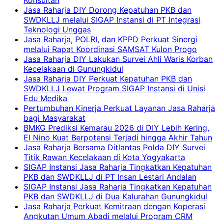
Jasa Raharja DIY Dorong Kepatuhan PKB dan
SWDKLLJ melalui SIGAP Instansi di PT Integrasi
Teknologi Unggas
Jasa Raharja, POLRI, dan KPPD Perkuat Sinergi
melalui Rapat Koordinasi SAMSAT Kulon Progo
Jasa Raharja DIY Lakukan Survei Ahli Waris Korban
Kecelakaan di Gunungkidul
Jasa Raharja DIY Perkuat Kepatuhan PKB dan
SWDKLLJ Lewat Program SIGAP Instansi di Unisi
Edu Medika
Pertumbuhan Kinerja Perkuat Layanan Jasa Raharja
bagi Masyarakat
BMKG Prediksi Kemarau 2026 di DIY Lebih Kering,
El Nino Kuat Berpotensi Terjadi hingga Akhir Tahun
Jasa Raharja Bersama Ditlantas Polda DIY Survei
Titik Rawan Kecelakaan di Kota Yogyakarta
SIGAP Instansi Jasa Raharja Tingkatkan Kepatuhan
PKB dan SWDKLLJ di PT Insan Lestari Andalan
SIGAP Instansi Jasa Raharja Tingkatkan Kepatuhan
PKB dan SWDKLLJ di Dua Kalurahan Gunungkidul
Jasa Raharja Perkuat Kemitraan dengan Koperasi
Angkutan Umum Abadi melalui Program CRM