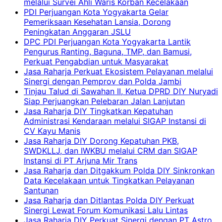
melalui Survei Ahli Waris Korban Kecelakaan
PDI Perjuangan Kota Yogyakarta Gelar
Pemeriksaan Kesehatan Lansia, Dorong
Peningkatan Anggaran JSLU
DPC PDI Perjuangan Kota Yogyakarta Lantik
Pengurus Ranting, Baguna, TMP, dan Bamusi,
Perkuat Pengabdian untuk Masyarakat
Jasa Raharja Perkuat Ekosistem Pelayanan melalui
Sinergi dengan Pemprov dan Polda Jambi
Tinjau Talud di Sawahan II, Ketua DPRD DIY Nuryadi
Siap Perjuangkan Pelebaran Jalan Lanjutan
Jasa Raharja DIY Tingkatkan Kepatuhan
Administrasi Kendaraan melalui SIGAP Instansi di
CV Kayu Manis
Jasa Raharja DIY Dorong Kepatuhan PKB,
SWDKLLJ, dan IWKBU melalui CRM dan SIGAP
Instansi di PT Arjuna Mir Trans
Jasa Raharja dan Ditgakkum Polda DIY Sinkronkan
Data Kecelakaan untuk Tingkatkan Pelayanan
Santunan
Jasa Raharja dan Ditlantas Polda DIY Perkuat
Sinergi Lewat Forum Komunikasi Lalu Lintas
Jasa Raharja DIY Perkuat Sinergi dengan PT Astro