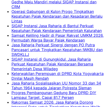
Gedhe Maju Mandiri melalui SIGAP Instansi dan
CRM
Operasi Gabungan di Kulon Progo Tingkatkan
Kepatuhan Pajak Kendaraan dan Kesadaran Berlalu
Lintas
SIGAP Instansi Jasa Raharja di Bantul Perkuat
Kepatuhan Pajak Kendaraan Pemerintah Kalurahan
Samsat Keliling Hadir di Pasar Rakyat UMKM 2026,
Permudah Warga Bayar Pajak Kendaraan
Jasa Raharja Perkuat Sinergi dengan PO Putra
Pancasari untuk Tingkatkan Kepatuhan IWKBU dan
SWDKLLJ
SIGAP Instansi di Gunungkidul, Jasa Raharja
Perkuat Kepatuhan Pajak Kendaraan Bersama
Pemerintah Desa Wiladeg
Keterwakilan Perempuan di DPRD Kota Yogyakarta
Dinilai Masih Rendah
Jasa Raharja Sosialisasikan UU Nomor 33 dan 34
Tahun 1964 kepada Jajaran Polresta Sleman
Progres Pembangunan Gedung Baru DPRD DIY
Lampaui Target, Capai 81,7 Persen
Rakornas Samsat 2026, Jasa Raharja Dorong
Integrasi Data untuk Tingkatkan Kepatuhan Wajib