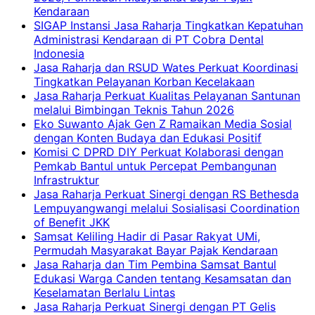
Kendaraan
SIGAP Instansi Jasa Raharja Tingkatkan Kepatuhan
Administrasi Kendaraan di PT Cobra Dental
Indonesia
Jasa Raharja dan RSUD Wates Perkuat Koordinasi
Tingkatkan Pelayanan Korban Kecelakaan
Jasa Raharja Perkuat Kualitas Pelayanan Santunan
melalui Bimbingan Teknis Tahun 2026
Eko Suwanto Ajak Gen Z Ramaikan Media Sosial
dengan Konten Budaya dan Edukasi Positif
Komisi C DPRD DIY Perkuat Kolaborasi dengan
Pemkab Bantul untuk Percepat Pembangunan
Infrastruktur
Jasa Raharja Perkuat Sinergi dengan RS Bethesda
Lempuyangwangi melalui Sosialisasi Coordination
of Benefit JKK
Samsat Keliling Hadir di Pasar Rakyat UMi,
Permudah Masyarakat Bayar Pajak Kendaraan
Jasa Raharja dan Tim Pembina Samsat Bantul
Edukasi Warga Canden tentang Kesamsatan dan
Keselamatan Berlalu Lintas
Jasa Raharja Perkuat Sinergi dengan PT Gelis