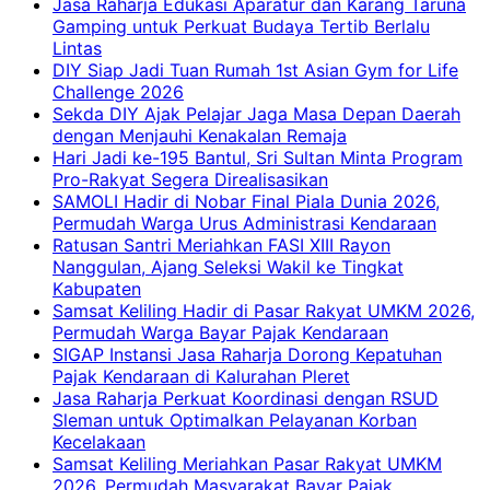
Jasa Raharja Edukasi Aparatur dan Karang Taruna
Gamping untuk Perkuat Budaya Tertib Berlalu
Lintas
DIY Siap Jadi Tuan Rumah 1st Asian Gym for Life
Challenge 2026
Sekda DIY Ajak Pelajar Jaga Masa Depan Daerah
dengan Menjauhi Kenakalan Remaja
Hari Jadi ke-195 Bantul, Sri Sultan Minta Program
Pro-Rakyat Segera Direalisasikan
SAMOLI Hadir di Nobar Final Piala Dunia 2026,
Permudah Warga Urus Administrasi Kendaraan
Ratusan Santri Meriahkan FASI XIII Rayon
Nanggulan, Ajang Seleksi Wakil ke Tingkat
Kabupaten
Samsat Keliling Hadir di Pasar Rakyat UMKM 2026,
Permudah Warga Bayar Pajak Kendaraan
SIGAP Instansi Jasa Raharja Dorong Kepatuhan
Pajak Kendaraan di Kalurahan Pleret
Jasa Raharja Perkuat Koordinasi dengan RSUD
Sleman untuk Optimalkan Pelayanan Korban
Kecelakaan
Samsat Keliling Meriahkan Pasar Rakyat UMKM
2026, Permudah Masyarakat Bayar Pajak