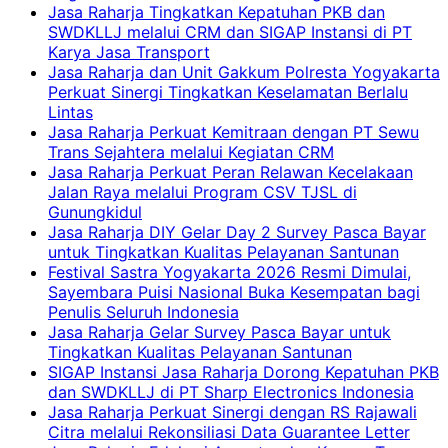
Jasa Raharja Tingkatkan Kepatuhan PKB dan
SWDKLLJ melalui CRM dan SIGAP Instansi di PT
Karya Jasa Transport
Jasa Raharja dan Unit Gakkum Polresta Yogyakarta
Perkuat Sinergi Tingkatkan Keselamatan Berlalu
Lintas
Jasa Raharja Perkuat Kemitraan dengan PT Sewu
Trans Sejahtera melalui Kegiatan CRM
Jasa Raharja Perkuat Peran Relawan Kecelakaan
Jalan Raya melalui Program CSV TJSL di
Gunungkidul
Jasa Raharja DIY Gelar Day 2 Survey Pasca Bayar
untuk Tingkatkan Kualitas Pelayanan Santunan
Festival Sastra Yogyakarta 2026 Resmi Dimulai,
Sayembara Puisi Nasional Buka Kesempatan bagi
Penulis Seluruh Indonesia
Jasa Raharja Gelar Survey Pasca Bayar untuk
Tingkatkan Kualitas Pelayanan Santunan
SIGAP Instansi Jasa Raharja Dorong Kepatuhan PKB
dan SWDKLLJ di PT Sharp Electronics Indonesia
Jasa Raharja Perkuat Sinergi dengan RS Rajawali
Citra melalui Rekonsiliasi Data Guarantee Letter