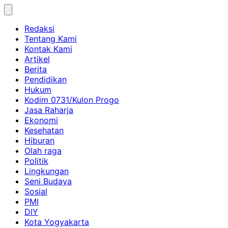
Skip
to
Redaksi
content
Tentang Kami
Kontak Kami
Artikel
Berita
Pendidikan
Hukum
Kodim 0731/Kulon Progo
Jasa Raharja
Ekonomi
Kesehatan
Hiburan
Olah raga
Politik
Lingkungan
Seni Budaya
Sosial
PMI
DIY
Kota Yogyakarta