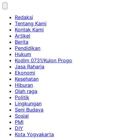
Skip
to
Redaksi
content
Tentang Kami
Kontak Kami
Artikel
Berita
Pendidikan
Hukum
Kodim 0731/Kulon Progo
Jasa Raharja
Ekonomi
Kesehatan
Hiburan
Olah raga
Politik
Lingkungan
Seni Budaya
Sosial
PMI
DIY
Kota Yogyakarta