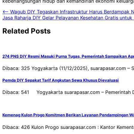
keberlangsungan hidup dan kemandirian ekonomi keluarga
Navigasi
⟵
Wagub DIY Tegaskan Infrastruktur Harus Berdampak N
Jasa Raharja DIY Gelar Pelayanan Kesehatan Gratis untu
pos
Related Posts
274 PNS DIY Resmi Masuki Purna Tugas, Pemerintah Sampaikan Apr
Dibaca: 325 Yogyakarta (11/12/2025), suarapasar.com – 
Pemda DIY Sepakat Tarif Angkutan Sewa Khusus Dievaluasi
Dibaca: 541 Yogyakarta suarapasar.com – Pemerintah D
Kemenag Kulon Progo Komitmen Berikan Layanan Pendampingan Wak
Dibaca: 426 Kulon Progo suarapasar.com : Kantor Kemen