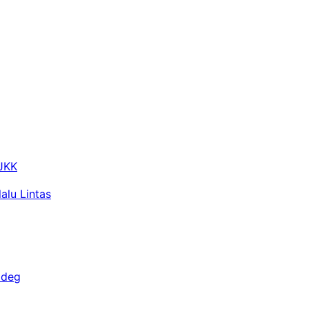
 JKK
alu Lintas
adeg