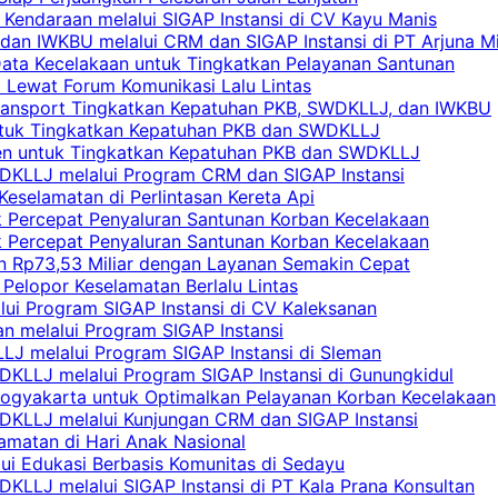
 Kendaraan melalui SIGAP Instansi di CV Kayu Manis
an IWKBU melalui CRM dan SIGAP Instansi di PT Arjuna Mi
Data Kecelakaan untuk Tingkatkan Pelayanan Santunan
i Lewat Forum Komunikasi Lalu Lintas
 Transport Tingkatkan Kepatuhan PKB, SWDKLLJ, dan IWKBU
untuk Tingkatkan Kepatuhan PKB dan SWDKLLJ
yen untuk Tingkatkan Kepatuhan PKB dan SWDKLLJ
DKLLJ melalui Program CRM dan SIGAP Instansi
Keselamatan di Perlintasan Kereta Api
uk Percepat Penyaluran Santunan Korban Kecelakaan
uk Percepat Penyaluran Santunan Korban Kecelakaan
an Rp73,53 Miliar dengan Layanan Semakin Cepat
Pelopor Keselamatan Berlalu Lintas
lui Program SIGAP Instansi di CV Kaleksanan
n melalui Program SIGAP Instansi
LJ melalui Program SIGAP Instansi di Sleman
KLLJ melalui Program SIGAP Instansi di Gunungkidul
Yogyakarta untuk Optimalkan Pelayanan Korban Kecelakaan
DKLLJ melalui Kunjungan CRM dan SIGAP Instansi
amatan di Hari Anak Nasional
lui Edukasi Berbasis Komunitas di Sedayu
KLLJ melalui SIGAP Instansi di PT Kala Prana Konsultan