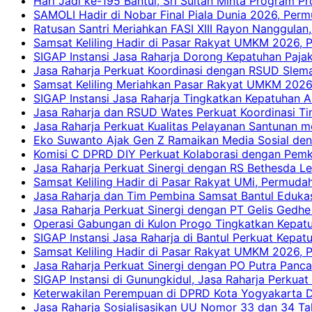
Hari Jadi ke-195 Bantul, Sri Sultan Minta Program P
SAMOLI Hadir di Nobar Final Piala Dunia 2026, Per
Ratusan Santri Meriahkan FASI XIII Rayon Nanggulan,
Samsat Keliling Hadir di Pasar Rakyat UMKM 2026,
SIGAP Instansi Jasa Raharja Dorong Kepatuhan Pajak
Jasa Raharja Perkuat Koordinasi dengan RSUD Slem
Samsat Keliling Meriahkan Pasar Rakyat UMKM 2026
SIGAP Instansi Jasa Raharja Tingkatkan Kepatuhan A
Jasa Raharja dan RSUD Wates Perkuat Koordinasi T
Jasa Raharja Perkuat Kualitas Pelayanan Santunan m
Eko Suwanto Ajak Gen Z Ramaikan Media Sosial den
Komisi C DPRD DIY Perkuat Kolaborasi dengan Pemk
Jasa Raharja Perkuat Sinergi dengan RS Bethesda Le
Samsat Keliling Hadir di Pasar Rakyat UMi, Permud
Jasa Raharja dan Tim Pembina Samsat Bantul Edukas
Jasa Raharja Perkuat Sinergi dengan PT Gelis Gedhe
Operasi Gabungan di Kulon Progo Tingkatkan Kepatu
SIGAP Instansi Jasa Raharja di Bantul Perkuat Kepa
Samsat Keliling Hadir di Pasar Rakyat UMKM 2026,
Jasa Raharja Perkuat Sinergi dengan PO Putra Pan
SIGAP Instansi di Gunungkidul, Jasa Raharja Perku
Keterwakilan Perempuan di DPRD Kota Yogyakarta D
Jasa Raharja Sosialisasikan UU Nomor 33 dan 34 Ta