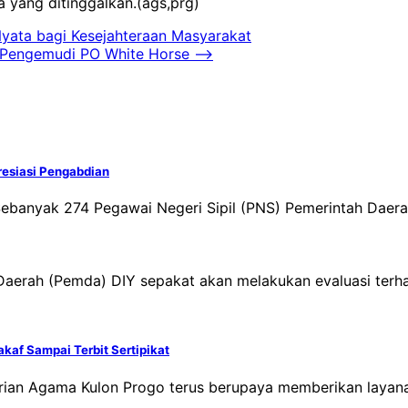
 yang ditinggalkan.(ags,prg)
yata bagi Kesejahteraan Masyarakat
k Pengemudi PO White Horse
⟶
esiasi Pengabdian
Sebanyak 274 Pegawai Negeri Sipil (PNS) Pemerintah Daer
aerah (Pemda) DIY sepakat akan melakukan evaluasi ter
af Sampai Terbit Sertipikat
trian Agama Kulon Progo terus berupaya memberikan laya