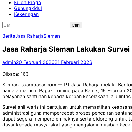
Kulon Progo
Gunungkidul
Kekeringan
Cari
untuk:
Berita
Jasa Raharja
Sleman
Jasa Raharja Sleman Lakukan Survei 
admin
20 Februari 2026
21 Februari 2026
Dibaca:
163
Sleman, suarapasar.com — PT Jasa Raharja melalui Kantor
nama almarhum Bapak Tumino pada Kamis, 19 Februari 202
pelayanan santunan kepada korban kecelakaan lalu lintas.
Survei ahli waris ini bertujuan untuk memastikan keabsa
administrasi guna mempercepat proses pencairan santunan
dapat segera memperoleh haknya serta didorong untuk t
dasar kepada masyarakat yang mengalami musibah kecelak