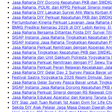
Jasa Raharja DIY Dorong Kepatuhan PKB dan SWDKLLJ
Jasa Raharja, POLRI, dan KPPD Perkuat Sinergi mela
Jasa Raharja DIY Lakukan Survei Ahli Waris Korban 
Jasa Raharja DIY Perkuat Kepatuhan PKB dan SWDKL
Pertumbuhan Kinerja Perkuat Layanan Jasa Raharja 
BMKG Prediksi Kemarau 2026 di DIY Lebih Kering, El 
Jasa Raharja Bersama Ditlantas Polda DIY Survei Ti
SIGAP Instansi Jasa Raharja Tingkatkan Kepatuhan 
SIGAP Instansi Jasa Raharja Tingkatkan Kepatuhan
Jasa Raharja Perkuat Kemitraan dengan Koperasi 
Jasa Raharja Tingkatkan Kepatuhan PKB dan SWDKLLJ
Jasa Raharja dan Unit Gakkum Polresta Yogyakarta P
Jasa Raharja Perkuat Kemitraan dengan PT Sewu Tra
Jasa Raharja Perkuat Peran Relawan Kecelakaan Jal
Jasa Raharja DIY Gelar Day 2 Survey Pasca Bayar un
Festival Sastra Yogyakarta 2026 Resmi Dimulai, Say
Jasa Raharja Gelar Survey Pasca Bayar untuk Tingka
SIGAP Instansi Jasa Raharja Dorong Kepatuhan PKB 
Jasa Raharja Perkuat Sinergi dengan RS Rajawali Citr
Jasa Raharja Edukasi Aparatur dan Karang Taruna Ga
DIY Siap Jadi Tuan Rumah 1st Asian Gym for Life Ch
Sekda DIY Ajak Pelajar Jaga Masa Depan Daerah de