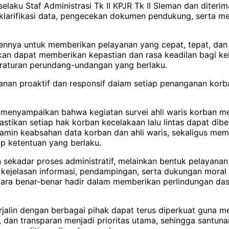
elaku Staf Administrasi Tk II KPJR Tk II Sleman dan diteri
klarifikasi data, pengecekan dokumen pendukung, serta m
mennya untuk memberikan pelayanan yang cepat, tepat, dan
pkan dapat memberikan kepastian dan rasa keadilan bagi k
eraturan perundang-undangan yang berlaku.
nan proaktif dan responsif dalam setiap penanganan korban
l menyampaikan bahwa kegiatan survei ahli waris korban 
kan setiap hak korban kecelakaan lalu lintas dapat diberi
jamin keabsahan data korban dan ahli waris, sekaligus me
p ketentuan yang berlaku.
ekadar proses administratif, melainkan bentuk pelayanan 
ejelasan informasi, pendampingan, serta dukungan moral d
egara benar-benar hadir dalam memberikan perlindungan d
terjalin dengan berbagai pihak dapat terus diperkuat guna
 dan transparan menjadi prioritas utama, sehingga santuna