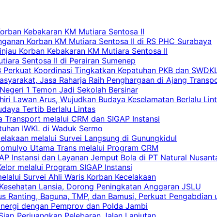
Korban Kebakaran KM Mutiara Sentosa II
nganan Korban KM Mutiara Sentosa II di RS PHC Surabaya
Tinjau Korban Kebakaran KM Mutiara Sentosa II
iara Sentosa II di Perairan Sumenep
RB Perkuat Koordinasi Tingkatkan Kepatuhan PKB dan SWDK
asyarakat, Jasa Raharja Raih Penghargaan di Ajang Transp
egeri 1 Temon Jadi Sekolah Bersinar
khiri Lawan Arus, Wujudkan Budaya Keselamatan Berlalu Lin
aya Tertib Berlalu Lintas
a Transport melalui CRM dan SIGAP Instansi
atuhan IWKL di Waduk Sermo
celakaan melalui Survei Langsung di Gunungkidul
rgomulyo Utama Trans melalui Program CRM
AP Instansi dan Layanan Jemput Bola di PT Natural Nusant
elor melalui Program SIGAP Instansi
elalui Survei Ahli Waris Korban Kecelakaan
 Kesehatan Lansia, Dorong Peningkatan Anggaran JSLU
s Ranting, Baguna, TMP, dan Bamusi, Perkuat Pengabdian 
Sinergi dengan Pemprov dan Polda Jambi
 Siap Perjuangkan Pelebaran Jalan Lanjutan