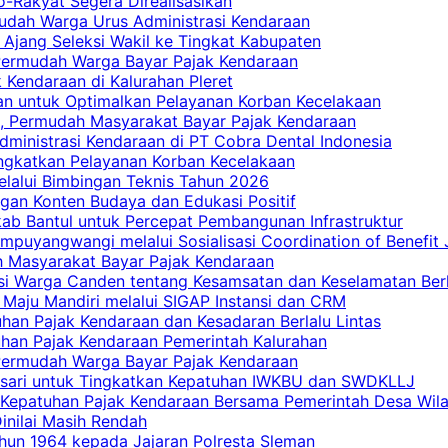
ro-Rakyat Segera Direalisasikan
mudah Warga Urus Administrasi Kendaraan
 Ajang Seleksi Wakil ke Tingkat Kabupaten
 Permudah Warga Bayar Pajak Kendaraan
 Kendaraan di Kalurahan Pleret
an untuk Optimalkan Pelayanan Korban Kecelakaan
, Permudah Masyarakat Bayar Pajak Kendaraan
dministrasi Kendaraan di PT Cobra Dental Indonesia
ingkatkan Pelayanan Korban Kecelakaan
elalui Bimbingan Teknis Tahun 2026
gan Konten Budaya dan Edukasi Positif
ab Bantul untuk Percepat Pembangunan Infrastruktur
mpuyangwangi melalui Sosialisasi Coordination of Benefit
ah Masyarakat Bayar Pajak Kendaraan
i Warga Canden tentang Kesamsatan dan Keselamatan Berl
 Maju Mandiri melalui SIGAP Instansi dan CRM
han Pajak Kendaraan dan Kesadaran Berlalu Lintas
tuhan Pajak Kendaraan Pemerintah Kalurahan
 Permudah Warga Bayar Pajak Kendaraan
casari untuk Tingkatkan Kepatuhan IWKBU dan SWDKLLJ
at Kepatuhan Pajak Kendaraan Bersama Pemerintah Desa Wil
inilai Masih Rendah
hun 1964 kepada Jajaran Polresta Sleman