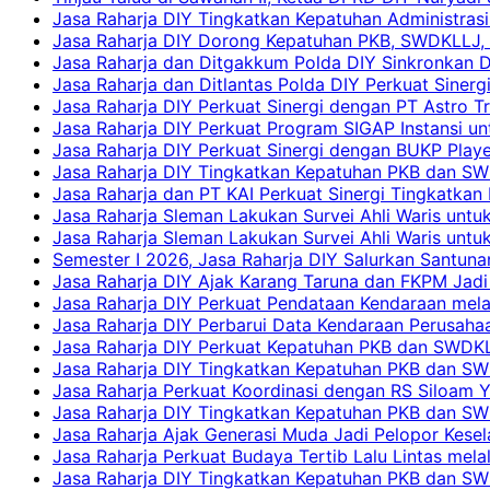
Jasa Raharja DIY Tingkatkan Kepatuhan Administrasi
Jasa Raharja DIY Dorong Kepatuhan PKB, SWDKLLJ, d
Jasa Raharja dan Ditgakkum Polda DIY Sinkronkan 
Jasa Raharja dan Ditlantas Polda DIY Perkuat Sinerg
Jasa Raharja DIY Perkuat Sinergi dengan PT Astro
Jasa Raharja DIY Perkuat Program SIGAP Instansi 
Jasa Raharja DIY Perkuat Sinergi dengan BUKP Pla
Jasa Raharja DIY Tingkatkan Kepatuhan PKB dan SW
Jasa Raharja dan PT KAI Perkuat Sinergi Tingkatkan 
Jasa Raharja Sleman Lakukan Survei Ahli Waris unt
Jasa Raharja Sleman Lakukan Survei Ahli Waris unt
Semester I 2026, Jasa Raharja DIY Salurkan Santun
Jasa Raharja DIY Ajak Karang Taruna dan FKPM Jadi 
Jasa Raharja DIY Perkuat Pendataan Kendaraan mela
Jasa Raharja DIY Perbarui Data Kendaraan Perusahaa
Jasa Raharja DIY Perkuat Kepatuhan PKB dan SWDKL
Jasa Raharja DIY Tingkatkan Kepatuhan PKB dan SWD
Jasa Raharja Perkuat Koordinasi dengan RS Siloam 
Jasa Raharja DIY Tingkatkan Kepatuhan PKB dan SW
Jasa Raharja Ajak Generasi Muda Jadi Pelopor Kesel
Jasa Raharja Perkuat Budaya Tertib Lalu Lintas mela
Jasa Raharja DIY Tingkatkan Kepatuhan PKB dan SWD