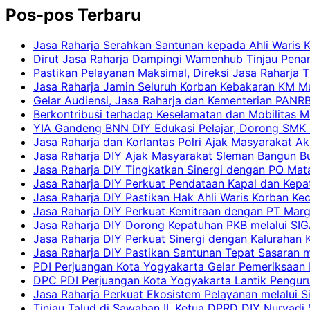
Pos-pos Terbaru
Jasa Raharja Serahkan Santunan kepada Ahli Waris 
Dirut Jasa Raharja Dampingi Wamenhub Tinjau Pena
Pastikan Pelayanan Maksimal, Direksi Jasa Raharja 
Jasa Raharja Jamin Seluruh Korban Kebakaran KM Mut
Gelar Audiensi, Jasa Raharja dan Kementerian PAN
Berkontribusi terhadap Keselamatan dan Mobilitas M
YIA Gandeng BNN DIY Edukasi Pelajar, Dorong SMK N
Jasa Raharja dan Korlantas Polri Ajak Masyarakat A
Jasa Raharja DIY Ajak Masyarakat Sleman Bangun Bud
Jasa Raharja DIY Tingkatkan Sinergi dengan PO Mat
Jasa Raharja DIY Perkuat Pendataan Kapal dan Kep
Jasa Raharja DIY Pastikan Hak Ahli Waris Korban Ke
Jasa Raharja DIY Perkuat Kemitraan dengan PT Ma
Jasa Raharja DIY Dorong Kepatuhan PKB melalui SIG
Jasa Raharja DIY Perkuat Sinergi dengan Kalurahan K
Jasa Raharja DIY Pastikan Santunan Tepat Sasaran m
PDI Perjuangan Kota Yogyakarta Gelar Pemeriksaan
DPC PDI Perjuangan Kota Yogyakarta Lantik Penguru
Jasa Raharja Perkuat Ekosistem Pelayanan melalui 
Tinjau Talud di Sawahan II, Ketua DPRD DIY Nuryadi