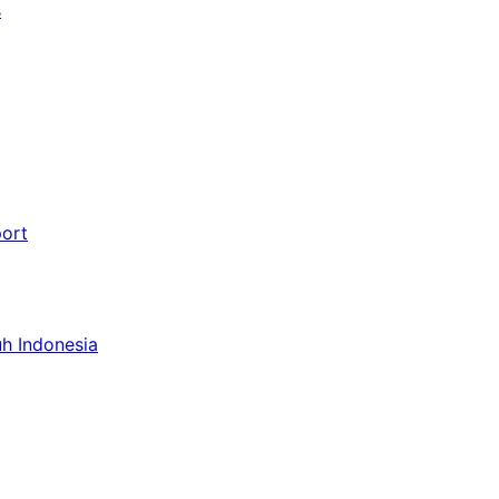
s
port
uh Indonesia