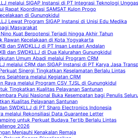
 melalui SIGAP Instansi di PT Integrasi Teknologi Ungga
lui Rapat Koordinasi SAMSAT Kulon Progo
Kecelakaan di Gunungkidul
LJ Lewat Program SIGAP Instansi di Unisi Edu Medika
bagi Masyarakat
Nino Kuat Berpotensi Terjadi hingga Akhir Tahun
tik Rawan Kecelakaan di Kota Yogyakarta
PKB dan SWDKLLJ di PT Insan Lestari Andalan
 PKB dan SWDKLLJ di Dua Kalurahan Gunungkidul
Angkutan Umum Abadi melalui Program CRM
 melalui CRM dan SIGAP Instansi di PT Karya Jasa Trans
erkuat Sinergi Tingkatkan Keselamatan Berlalu Lintas
ns Sejahtera melalui Kegiatan CRM
an Raya melalui Program CSV TJSL di Gunungkidul
tuk Tingkatkan Kualitas Pelayanan Santunan
embara Puisi Nasional Buka Kesempatan bagi Penulis Selur
tkan Kualitas Pelayanan Santunan
dan SWDKLLJ di PT Sharp Electronics Indonesia
a melalui Rekonsiliasi Data Guarantee Letter
mping untuk Perkuat Budaya Tertib Berlalu Lintas
allenge 2026
ngan Menjauhi Kenakalan Remaja