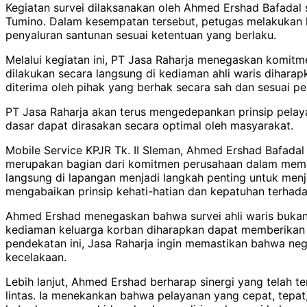
Kegiatan survei dilaksanakan oleh Ahmed Ershad Bafadal s
Tumino. Dalam kesempatan tersebut, petugas melakukan 
penyaluran santunan sesuai ketentuan yang berlaku.
Melalui kegiatan ini, PT Jasa Raharja menegaskan komit
dilakukan secara langsung di kediaman ahli waris dihara
diterima oleh pihak yang berhak secara sah dan sesuai p
PT Jasa Raharja akan terus mengedepankan prinsip pelaya
dasar dapat dirasakan secara optimal oleh masyarakat.
Mobile Service KPJR Tk. II Sleman, Ahmed Ershad Bafada
merupakan bagian dari komitmen perusahaan dalam memasti
langsung di lapangan menjadi langkah penting untuk men
mengabaikan prinsip kehati-hatian dan kepatuhan terhada
Ahmed Ershad menegaskan bahwa survei ahli waris bukan s
kediaman keluarga korban diharapkan dapat memberikan k
pendekatan ini, Jasa Raharja ingin memastikan bahwa n
kecelakaan.
Lebih lanjut, Ahmed Ershad berharap sinergi yang telah 
lintas. Ia menekankan bahwa pelayanan yang cepat, tepat,