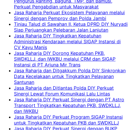
Pengurus Ranting, Baguna, TMP, dan Bamusi,
Perkuat Pengabdian untuk Masyarakat
Jasa Raharja Perkuat Ekosistem Pelayanan melalui
Sinergi dengan Pemprov dan Polda Jambi
Tinjau Talud di Sawahan II, Ketua DPRD DIY Nuryadi
Siap Perjuangkan Pelebaran Jalan Lanjutan
Jasa Raharja DIY Tingkatkan Kepatuhan
Administrasi Kendaraan melalui SIGAP Instansi di
CV Kayu Manis
Jasa Raharja DIY Dorong Kepatuhan PKB,
SWDKLLJ, dan IWKBU melalui CRM dan SIGAP
Instansi di PT Arjuna Mir Trans
Jasa Raharja dan Ditgakkum Polda DIY Sinkronkan
Data Kecelakaan untuk Tingkatkan Pelayanan
Santunan
Jasa Raharja dan Ditlantas Polda DIY Perkuat
Sinergi Lewat Forum Komunikasi Lalu Lintas
Jasa Raharja DIY Perkuat Sinergi dengan PT Astro
Transport Tingkatkan Kepatuhan PKB, SWDKLLJ,
dan IWKBU
Jasa Raharja DIY Perkuat Program SIGAP Instansi
untuk Tingkatkan Kepatuhan PKB dan SWDKLLJ
Jasa Raharja DIY Perkuat Sinergi dengan BUKP