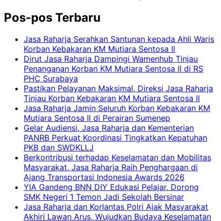
Pos-pos Terbaru
Jasa Raharja Serahkan Santunan kepada Ahli Waris
Korban Kebakaran KM Mutiara Sentosa II
Dirut Jasa Raharja Dampingi Wamenhub Tinjau
Penanganan Korban KM Mutiara Sentosa II di RS
PHC Surabaya
Pastikan Pelayanan Maksimal, Direksi Jasa Raharja
Tinjau Korban Kebakaran KM Mutiara Sentosa II
Jasa Raharja Jamin Seluruh Korban Kebakaran KM
Mutiara Sentosa II di Perairan Sumenep
Gelar Audiensi, Jasa Raharja dan Kementerian
PANRB Perkuat Koordinasi Tingkatkan Kepatuhan
PKB dan SWDKLLJ
Berkontribusi terhadap Keselamatan dan Mobilitas
Masyarakat, Jasa Raharja Raih Penghargaan di
Ajang Transportasi Indonesia Awards 2026
YIA Gandeng BNN DIY Edukasi Pelajar, Dorong
SMK Negeri 1 Temon Jadi Sekolah Bersinar
Jasa Raharja dan Korlantas Polri Ajak Masyarakat
Akhiri Lawan Arus, Wujudkan Budaya Keselamatan