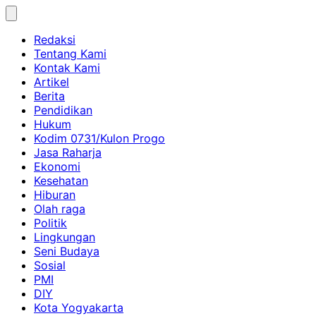
Skip
to
Redaksi
content
Tentang Kami
Kontak Kami
Artikel
Berita
Pendidikan
Hukum
Kodim 0731/Kulon Progo
Jasa Raharja
Ekonomi
Kesehatan
Hiburan
Olah raga
Politik
Lingkungan
Seni Budaya
Sosial
PMI
DIY
Kota Yogyakarta