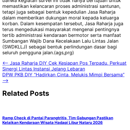
bahwa kegiatan survei ini tidak hanya bertujuan untuk
memastikan kelancaran proses administrasi santunan,
tetapi juga sebagai bentuk kepedulian Jasa Raharja
dalam memberikan dukungan moral kepada keluarga
korban. Dalam kesempatan tersebut, Jasa Raharja juga
terus mengedukasi masyarakat mengenai pentingnya
tertib administrasi kendaraan bermotor serta manfaat
Sumbangan Wajib Dana Kecelakaan Lalu Lintas Jalan
(SWDKLLJ) sebagai bentuk perlindungan dasar bagi
seluruh pengguna jalan.(ags,prg)
Navigasi
⟵
Jasa Raharja DIY Cek Kesiapan Pos Terpadu, Perkuat
Sinergi Lintas Instansi Jelang Lebaran
pos
DPW PKB DIY “Hadirkan Cinta, Melukis Mimpi Bersama”
⟶
Related Posts
Ramp Check di Pantai Parangtritis, Tim Gabungan Pastikan
Kelaikan Kendaraan Wisata Hadapi Libur Nataru 2026