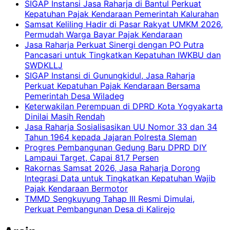
SIGAP Instansi Jasa Raharja di Bantul Perkuat
Kepatuhan Pajak Kendaraan Pemerintah Kalurahan
Samsat Keliling Hadir di Pasar Rakyat UMKM 2026,
Permudah Warga Bayar Pajak Kendaraan
Jasa Raharja Perkuat Sinergi dengan PO Putra
Pancasari untuk Tingkatkan Kepatuhan IWKBU dan
SWDKLLJ
SIGAP Instansi di Gunungkidul, Jasa Raharja
Perkuat Kepatuhan Pajak Kendaraan Bersama
Pemerintah Desa Wiladeg
Keterwakilan Perempuan di DPRD Kota Yogyakarta
Dinilai Masih Rendah
Jasa Raharja Sosialisasikan UU Nomor 33 dan 34
Tahun 1964 kepada Jajaran Polresta Sleman
Progres Pembangunan Gedung Baru DPRD DIY
Lampaui Target, Capai 81,7 Persen
Rakornas Samsat 2026, Jasa Raharja Dorong
Integrasi Data untuk Tingkatkan Kepatuhan Wajib
Pajak Kendaraan Bermotor
TMMD Sengkuyung Tahap III Resmi Dimulai,
Perkuat Pembangunan Desa di Kalirejo