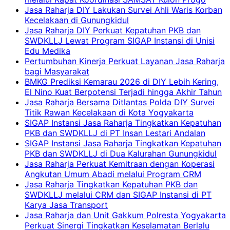
Jasa Raharja DIY Lakukan Survei Ahli Waris Korban
Kecelakaan di Gunungkidul
Jasa Raharja DIY Perkuat Kepatuhan PKB dan
SWDKLLJ Lewat Program SIGAP Instansi di Unisi
Edu Medika
Pertumbuhan Kinerja Perkuat Layanan Jasa Raharja
bagi Masyarakat
BMKG Prediksi Kemarau 2026 di DIY Lebih Kering,
El Nino Kuat Berpotensi Terjadi hingga Akhir Tahun
Jasa Raharja Bersama Ditlantas Polda DIY Survei
Titik Rawan Kecelakaan di Kota Yogyakarta
SIGAP Instansi Jasa Raharja Tingkatkan Kepatuhan
PKB dan SWDKLLJ di PT Insan Lestari Andalan
SIGAP Instansi Jasa Raharja Tingkatkan Kepatuhan
PKB dan SWDKLLJ di Dua Kalurahan Gunungkidul
Jasa Raharja Perkuat Kemitraan dengan Koperasi
Angkutan Umum Abadi melalui Program CRM
Jasa Raharja Tingkatkan Kepatuhan PKB dan
SWDKLLJ melalui CRM dan SIGAP Instansi di PT
Karya Jasa Transport
Jasa Raharja dan Unit Gakkum Polresta Yogyakarta
Perkuat Sinergi Tingkatkan Keselamatan Berlalu