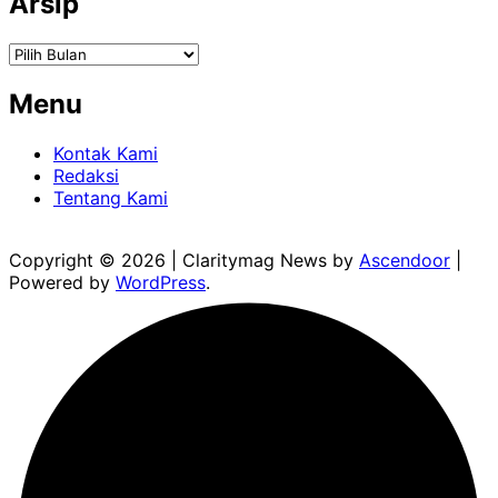
Arsip
Arsip
Menu
Kontak Kami
Redaksi
Tentang Kami
Copyright © 2026
| Claritymag News by
Ascendoor
|
Powered by
WordPress
.