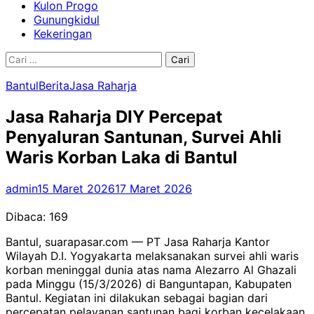
Kulon Progo
Gunungkidul
Kekeringan
Cari
untuk:
Bantul
Berita
Jasa Raharja
Jasa Raharja DIY Percepat
Penyaluran Santunan, Survei Ahli
Waris Korban Laka di Bantul
admin
15 Maret 2026
17 Maret 2026
Dibaca:
169
Bantul, suarapasar.com — PT Jasa Raharja Kantor
Wilayah D.I. Yogyakarta melaksanakan survei ahli waris
korban meninggal dunia atas nama Alezarro Al Ghazali
pada Minggu (15/3/2026) di Banguntapan, Kabupaten
Bantul. Kegiatan ini dilakukan sebagai bagian dari
percepatan pelayanan santunan bagi korban kecelakaan