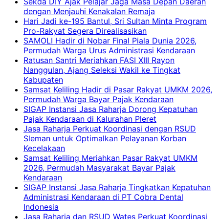
Sekda DIY Ajak Pelajar Jaga Masa Depan Daerah
dengan Menjauhi Kenakalan Remaja
Hari Jadi ke-195 Bantul, Sri Sultan Minta Program
Pro-Rakyat Segera Direalisasikan
SAMOLI Hadir di Nobar Final Piala Dunia 2026,
Permudah Warga Urus Administrasi Kendaraan
Ratusan Santri Meriahkan FASI XIII Rayon
Nanggulan, Ajang Seleksi Wakil ke Tingkat
Kabupaten
Samsat Keliling Hadir di Pasar Rakyat UMKM 2026,
Permudah Warga Bayar Pajak Kendaraan
SIGAP Instansi Jasa Raharja Dorong Kepatuhan
Pajak Kendaraan di Kalurahan Pleret
Jasa Raharja Perkuat Koordinasi dengan RSUD
Sleman untuk Optimalkan Pelayanan Korban
Kecelakaan
Samsat Keliling Meriahkan Pasar Rakyat UMKM
2026, Permudah Masyarakat Bayar Pajak
Kendaraan
SIGAP Instansi Jasa Raharja Tingkatkan Kepatuhan
Administrasi Kendaraan di PT Cobra Dental
Indonesia
Jasa Raharja dan RSUD Wates Perkuat Koordinasi