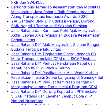
PKB dan SWDKLLJ
Berkontribusi terhadap Keselamatan dan Mobilitas
Masyarakat, Jasa Raharja Raih Penghargaan di
Ajang Transportasi Indonesia Awards 2026
YIA Gandeng BNN DIY Edukasi Pelajar, Dorong
SMK Negeri 1 Temon Jadi Sekolah Bersinar
Jasa Raharja dan Korlantas Polri Ajak Masyarakat
Akhiri Lawan Arus, Wujudkan Budaya Keselamatan
Berlalu Lintas
Jasa Raharja DIY Ajak Masyarakat Sleman Bangun
Budaya Tertib Berlalu Lintas
Jasa Raharja DIY Tingkatkan Sinergi dengan PO
Mata Transport melalui CRM dan SIGAP Instansi
Jasa Raharja DIY Perkuat Pendataan Kapal dan
Kepatuhan IWKL di Waduk Sermo
Jasa Raharja DIY Pastikan Hak Ahli Waris Korban
Kecelakaan melalui Survei Langsung di Gunungkidul
Jasa Raharja DIY Perkuat Kemitraan dengan PT
Margomulyo Utama Trans melalui Program CRM
Jasa Raharja DIY Dorong Kepatuhan PKB melalui
SIGAP Instansi dan Layanan Jemput Bola di PT
Natural Nusantara