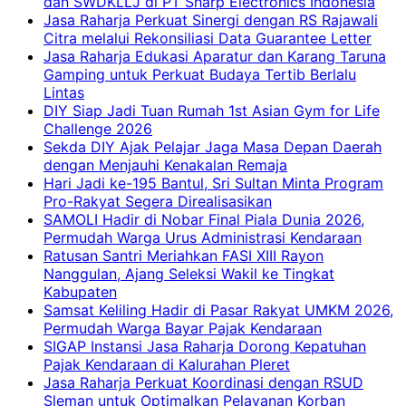
dan SWDKLLJ di PT Sharp Electronics Indonesia
Jasa Raharja Perkuat Sinergi dengan RS Rajawali
Citra melalui Rekonsiliasi Data Guarantee Letter
Jasa Raharja Edukasi Aparatur dan Karang Taruna
Gamping untuk Perkuat Budaya Tertib Berlalu
Lintas
DIY Siap Jadi Tuan Rumah 1st Asian Gym for Life
Challenge 2026
Sekda DIY Ajak Pelajar Jaga Masa Depan Daerah
dengan Menjauhi Kenakalan Remaja
Hari Jadi ke-195 Bantul, Sri Sultan Minta Program
Pro-Rakyat Segera Direalisasikan
SAMOLI Hadir di Nobar Final Piala Dunia 2026,
Permudah Warga Urus Administrasi Kendaraan
Ratusan Santri Meriahkan FASI XIII Rayon
Nanggulan, Ajang Seleksi Wakil ke Tingkat
Kabupaten
Samsat Keliling Hadir di Pasar Rakyat UMKM 2026,
Permudah Warga Bayar Pajak Kendaraan
SIGAP Instansi Jasa Raharja Dorong Kepatuhan
Pajak Kendaraan di Kalurahan Pleret
Jasa Raharja Perkuat Koordinasi dengan RSUD
Sleman untuk Optimalkan Pelayanan Korban