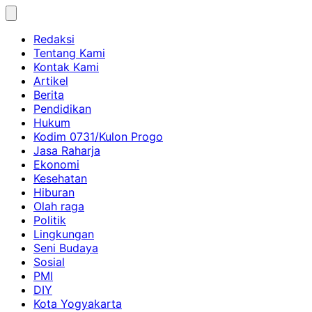
Skip
to
Redaksi
content
Tentang Kami
Kontak Kami
Artikel
Berita
Pendidikan
Hukum
Kodim 0731/Kulon Progo
Jasa Raharja
Ekonomi
Kesehatan
Hiburan
Olah raga
Politik
Lingkungan
Seni Budaya
Sosial
PMI
DIY
Kota Yogyakarta