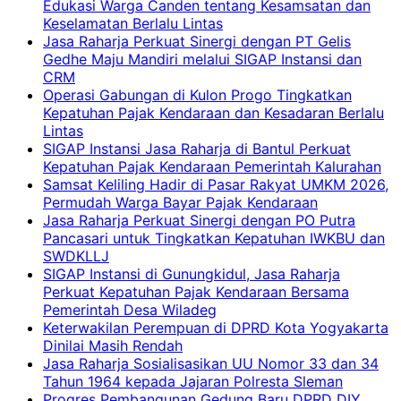
Edukasi Warga Canden tentang Kesamsatan dan
Keselamatan Berlalu Lintas
Jasa Raharja Perkuat Sinergi dengan PT Gelis
Gedhe Maju Mandiri melalui SIGAP Instansi dan
CRM
Operasi Gabungan di Kulon Progo Tingkatkan
Kepatuhan Pajak Kendaraan dan Kesadaran Berlalu
Lintas
SIGAP Instansi Jasa Raharja di Bantul Perkuat
Kepatuhan Pajak Kendaraan Pemerintah Kalurahan
Samsat Keliling Hadir di Pasar Rakyat UMKM 2026,
Permudah Warga Bayar Pajak Kendaraan
Jasa Raharja Perkuat Sinergi dengan PO Putra
Pancasari untuk Tingkatkan Kepatuhan IWKBU dan
SWDKLLJ
SIGAP Instansi di Gunungkidul, Jasa Raharja
Perkuat Kepatuhan Pajak Kendaraan Bersama
Pemerintah Desa Wiladeg
Keterwakilan Perempuan di DPRD Kota Yogyakarta
Dinilai Masih Rendah
Jasa Raharja Sosialisasikan UU Nomor 33 dan 34
Tahun 1964 kepada Jajaran Polresta Sleman
Progres Pembangunan Gedung Baru DPRD DIY