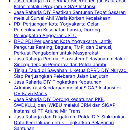
Jasa Raharja DIY Perkuat Sinergi dengan Kalurahan
Kelor melalui Program SIGAP Instansi
Jasa Raharja DIY Pastikan Santunan Tepat Sasaran
melalui Survei Ahli Waris Korban Kecelakaan
PDI Perjuangan Kota Yogyakarta Gelar
Pemeriksaan Kesehatan Lansia, Dorong
Peningkatan Anggaran JSLU
DPC PDI Perjuangan Kota Yogyakarta Lantik
Pengurus Ranting, Baguna, TMP, dan Bamusi,
Perkuat Pengabdian untuk Masyarakat
Jasa Raharja Perkuat Ekosistem Pelayanan melalui
Sinergi dengan Pemprov dan Polda Jambi
Tinjau Talud di Sawahan II, Ketua DPRD DIY Nuryadi
Siap Perjuangkan Pelebaran Jalan Lanjutan
Jasa Raharja DIY Tingkatkan Kepatuhan
Administrasi Kendaraan melalui SIGAP Instansi di
CV Kayu Manis
Jasa Raharja DIY Dorong Kepatuhan PKB,
SWDKLLJ, dan IWKBU melalui CRM dan SIGAP
Instansi di PT Arjuna Mir Trans
Jasa Raharja dan Ditgakkum Polda DIY Sinkronkan
Data Kecelakaan untuk Tingkatkan Pelayanan
Santunan