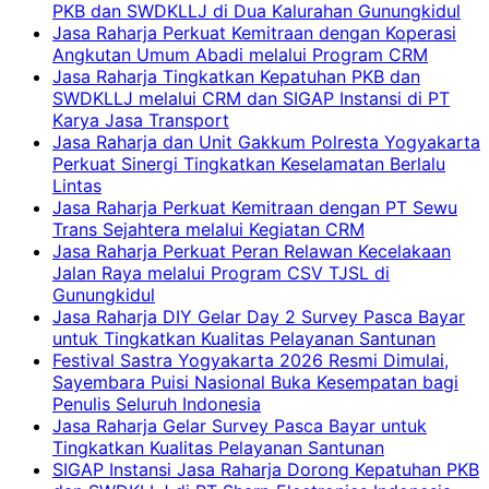
PKB dan SWDKLLJ di Dua Kalurahan Gunungkidul
Jasa Raharja Perkuat Kemitraan dengan Koperasi
Angkutan Umum Abadi melalui Program CRM
Jasa Raharja Tingkatkan Kepatuhan PKB dan
SWDKLLJ melalui CRM dan SIGAP Instansi di PT
Karya Jasa Transport
Jasa Raharja dan Unit Gakkum Polresta Yogyakarta
Perkuat Sinergi Tingkatkan Keselamatan Berlalu
Lintas
Jasa Raharja Perkuat Kemitraan dengan PT Sewu
Trans Sejahtera melalui Kegiatan CRM
Jasa Raharja Perkuat Peran Relawan Kecelakaan
Jalan Raya melalui Program CSV TJSL di
Gunungkidul
Jasa Raharja DIY Gelar Day 2 Survey Pasca Bayar
untuk Tingkatkan Kualitas Pelayanan Santunan
Festival Sastra Yogyakarta 2026 Resmi Dimulai,
Sayembara Puisi Nasional Buka Kesempatan bagi
Penulis Seluruh Indonesia
Jasa Raharja Gelar Survey Pasca Bayar untuk
Tingkatkan Kualitas Pelayanan Santunan
SIGAP Instansi Jasa Raharja Dorong Kepatuhan PKB