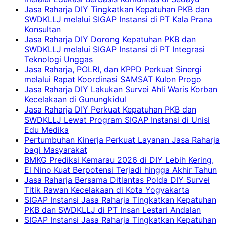
Jasa Raharja DIY Tingkatkan Kepatuhan PKB dan
SWDKLLJ melalui SIGAP Instansi di PT Kala Prana
Konsultan
Jasa Raharja DIY Dorong Kepatuhan PKB dan
SWDKLLJ melalui SIGAP Instansi di PT Integrasi
Teknologi Unggas
Jasa Raharja, POLRI, dan KPPD Perkuat Sinergi
melalui Rapat Koordinasi SAMSAT Kulon Progo
Jasa Raharja DIY Lakukan Survei Ahli Waris Korban
Kecelakaan di Gunungkidul
Jasa Raharja DIY Perkuat Kepatuhan PKB dan
SWDKLLJ Lewat Program SIGAP Instansi di Unisi
Edu Medika
Pertumbuhan Kinerja Perkuat Layanan Jasa Raharja
bagi Masyarakat
BMKG Prediksi Kemarau 2026 di DIY Lebih Kering,
El Nino Kuat Berpotensi Terjadi hingga Akhir Tahun
Jasa Raharja Bersama Ditlantas Polda DIY Survei
Titik Rawan Kecelakaan di Kota Yogyakarta
SIGAP Instansi Jasa Raharja Tingkatkan Kepatuhan
PKB dan SWDKLLJ di PT Insan Lestari Andalan
SIGAP Instansi Jasa Raharja Tingkatkan Kepatuhan