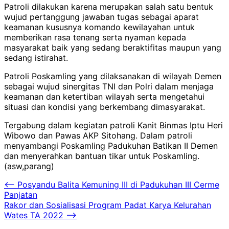
Patroli dilakukan karena merupakan salah satu bentuk
wujud pertanggung jawaban tugas sebagai aparat
keamanan kususnya komando kewilayahan untuk
memberikan rasa tenang serta nyaman kepada
masyarakat baik yang sedang beraktifitas maupun yang
sedang istirahat.
Patroli Poskamling yang dilaksanakan di wilayah Demen
sebagai wujud sinergitas TNI dan Polri dalam menjaga
keamanan dan ketertiban wilayah serta mengetahui
situasi dan kondisi yang berkembang dimasyarakat.
Tergabung dalam kegiatan patroli Kanit Binmas Iptu Heri
Wibowo dan Pawas AKP Sitohang. Dalam patroli
menyambangi Poskamling Padukuhan Batikan II Demen
dan menyerahkan bantuan tikar untuk Poskamling.
(asw,parang)
Navigasi
⟵
Posyandu Balita Kemuning III di Padukuhan III Cerme
Panjatan
pos
Rakor dan Sosialisasi Program Padat Karya Kelurahan
Wates TA 2022
⟶