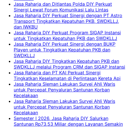
Jasa Raharja dan Ditlantas Polda DIY Perkuat
Sinergi Lewat Forum Komunikasi Lalu Lintas
Jasa Raharja DIY Perkuat Sinergi dengan PT Astro
Transport Tingkatkan Kepatuhan PKB, SWDKLLJ,
dan IWKBU
Jasa Raharja DIY Perkuat Program SIGAP Instansi
untuk Tingkatkan Kepatuhan PKB dan SWDKLLJ
Jasa Raharja DIY Perkuat Sinergi dengan BUKP
Playen untuk Tingkatkan Kepatuhan PKB dan
SWDKLLJ
Jasa Raharja DIY Tingkatkan Kepatuhan PKB dan
SWDKLLJ melalui Program CRM dan SIGAP Instansi
Jasa Raharja dan PT KAI Perkuat Sinergi
Tingkatkan Keselamatan di Perlintasan Kereta Api
Jasa Raharja Sleman Lakukan Survei Ahli Waris
untuk Percepat Penyaluran Santunan Korban
Kecelakaan
Jasa Raharja Sleman Lakukan Survei Ahli Waris
untuk Percepat Penyaluran Santunan Korban
Kecelakaan
Semester I 2026, Jasa Raharja DIY Salurkan
Santunan Rp73,53 Miliar dengan Layanan Semakin