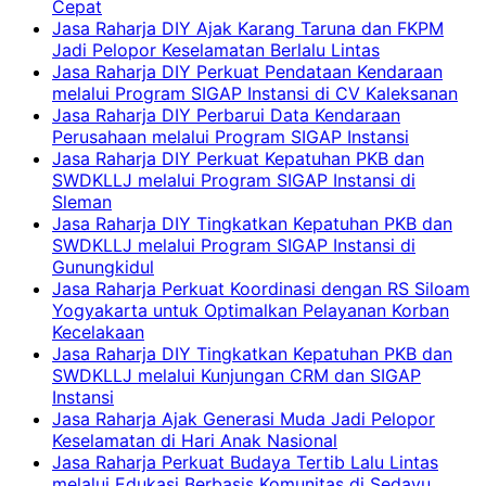
Cepat
Jasa Raharja DIY Ajak Karang Taruna dan FKPM
Jadi Pelopor Keselamatan Berlalu Lintas
Jasa Raharja DIY Perkuat Pendataan Kendaraan
melalui Program SIGAP Instansi di CV Kaleksanan
Jasa Raharja DIY Perbarui Data Kendaraan
Perusahaan melalui Program SIGAP Instansi
Jasa Raharja DIY Perkuat Kepatuhan PKB dan
SWDKLLJ melalui Program SIGAP Instansi di
Sleman
Jasa Raharja DIY Tingkatkan Kepatuhan PKB dan
SWDKLLJ melalui Program SIGAP Instansi di
Gunungkidul
Jasa Raharja Perkuat Koordinasi dengan RS Siloam
Yogyakarta untuk Optimalkan Pelayanan Korban
Kecelakaan
Jasa Raharja DIY Tingkatkan Kepatuhan PKB dan
SWDKLLJ melalui Kunjungan CRM dan SIGAP
Instansi
Jasa Raharja Ajak Generasi Muda Jadi Pelopor
Keselamatan di Hari Anak Nasional
Jasa Raharja Perkuat Budaya Tertib Lalu Lintas
melalui Edukasi Berbasis Komunitas di Sedayu