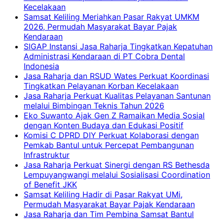
Kecelakaan
Samsat Keliling Meriahkan Pasar Rakyat UMKM
2026, Permudah Masyarakat Bayar Pajak
Kendaraan
SIGAP Instansi Jasa Raharja Tingkatkan Kepatuhan
Administrasi Kendaraan di PT Cobra Dental
Indonesia
Jasa Raharja dan RSUD Wates Perkuat Koordinasi
Tingkatkan Pelayanan Korban Kecelakaan
Jasa Raharja Perkuat Kualitas Pelayanan Santunan
melalui Bimbingan Teknis Tahun 2026
Eko Suwanto Ajak Gen Z Ramaikan Media Sosial
dengan Konten Budaya dan Edukasi Positif
Komisi C DPRD DIY Perkuat Kolaborasi dengan
Pemkab Bantul untuk Percepat Pembangunan
Infrastruktur
Jasa Raharja Perkuat Sinergi dengan RS Bethesda
Lempuyangwangi melalui Sosialisasi Coordination
of Benefit JKK
Samsat Keliling Hadir di Pasar Rakyat UMi,
Permudah Masyarakat Bayar Pajak Kendaraan
Jasa Raharja dan Tim Pembina Samsat Bantul