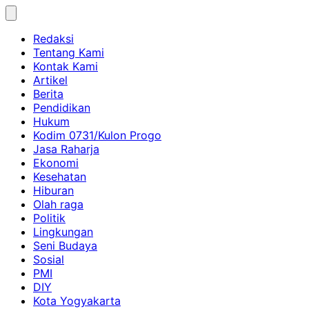
Skip
to
Redaksi
content
Tentang Kami
Kontak Kami
Artikel
Berita
Pendidikan
Hukum
Kodim 0731/Kulon Progo
Jasa Raharja
Ekonomi
Kesehatan
Hiburan
Olah raga
Politik
Lingkungan
Seni Budaya
Sosial
PMI
DIY
Kota Yogyakarta