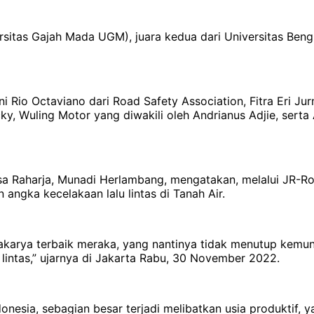
ersitas Gajah Mada UGM), juara kedua dari Universitas Bengk
ni Rio Octaviano dari Road Safety Association, Fitra Eri Jur
y, Wuling Motor yang diwakili oleh Andrianus Adjie, serta
a Raharja, Munadi Herlambang, mengatakan, melalui JR-R
angka kecelakaan lalu lintas di Tanah Air.
yakarya terbaik meraka, yang nantinya tidak menutup kemu
lintas,” ujarnya di Jakarta Rabu, 30 November 2022.
nesia, sebagian besar terjadi melibatkan usia produktif, ya