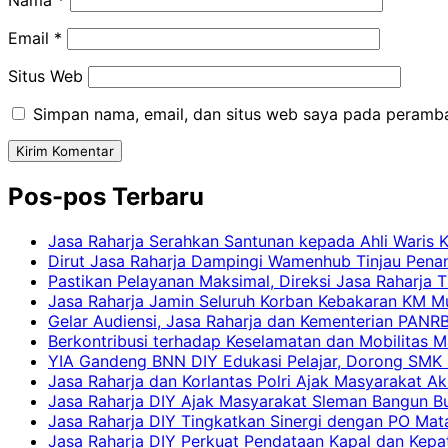
Nama
*
Email
*
Situs Web
Simpan nama, email, dan situs web saya pada peramba
Pos-pos Terbaru
Jasa Raharja Serahkan Santunan kepada Ahli Waris 
Dirut Jasa Raharja Dampingi Wamenhub Tinjau Pena
Pastikan Pelayanan Maksimal, Direksi Jasa Raharja 
Jasa Raharja Jamin Seluruh Korban Kebakaran KM Mut
Gelar Audiensi, Jasa Raharja dan Kementerian PAN
Berkontribusi terhadap Keselamatan dan Mobilitas M
YIA Gandeng BNN DIY Edukasi Pelajar, Dorong SMK N
Jasa Raharja dan Korlantas Polri Ajak Masyarakat A
Jasa Raharja DIY Ajak Masyarakat Sleman Bangun Bud
Jasa Raharja DIY Tingkatkan Sinergi dengan PO Mat
Jasa Raharja DIY Perkuat Pendataan Kapal dan Kep