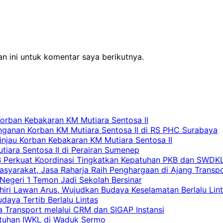
n ini untuk komentar saya berikutnya.
Korban Kebakaran KM Mutiara Sentosa II
nganan Korban KM Mutiara Sentosa II di RS PHC Surabaya
Tinjau Korban Kebakaran KM Mutiara Sentosa II
iara Sentosa II di Perairan Sumenep
RB Perkuat Koordinasi Tingkatkan Kepatuhan PKB dan SWDK
asyarakat, Jasa Raharja Raih Penghargaan di Ajang Transp
egeri 1 Temon Jadi Sekolah Bersinar
khiri Lawan Arus, Wujudkan Budaya Keselamatan Berlalu Lin
aya Tertib Berlalu Lintas
a Transport melalui CRM dan SIGAP Instansi
atuhan IWKL di Waduk Sermo