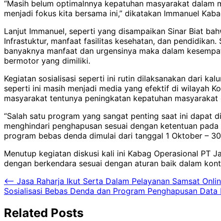
“Masih belum optimalnnya kepatuhan masyarakat dalam 
menjadi fokus kita bersama ini,” dikatakan Immanuel Ka
Lanjut Immanuel, seperti yang disampaikan Sinar Biat 
Infrastuktur, manfaat fasilitas kesehatan, dan pendidik
banyaknya manfaat dan urgensinya maka dalam kesempa
bermotor yang dimiliki.
Kegiatan sosialisasi seperti ini rutin dilaksanakan dar
seperti ini masih menjadi media yang efektif di wilayah
masyarakat tentunya peningkatan kepatuhan masyarakat
“Salah satu program yang sangat penting saat ini dapa
menghindari penghapusan sesuai dengan ketentuan pada
program bebas denda dimulai dari tanggal 1 Oktober – 3
Menutup kegiatan diskusi kali ini Kabag Operasional PT 
dengan berkendara sesuai dengan aturan baik dalam kont
Navigasi
⟵
Jasa Raharja Ikut Serta Dalam Pelayanan Samsat Onl
Sosialisasi Bebas Denda dan Program Penghapusan Data
pos
Related Posts