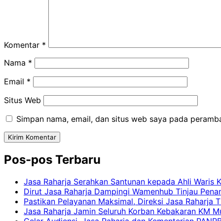
Komentar
*
Nama
*
Email
*
Situs Web
Simpan nama, email, dan situs web saya pada peramba
Pos-pos Terbaru
Jasa Raharja Serahkan Santunan kepada Ahli Waris 
Dirut Jasa Raharja Dampingi Wamenhub Tinjau Pena
Pastikan Pelayanan Maksimal, Direksi Jasa Raharja 
Jasa Raharja Jamin Seluruh Korban Kebakaran KM Mut
Gelar Audiensi, Jasa Raharja dan Kementerian PAN