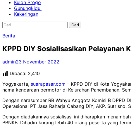
Kulon Progo
Gunungkidul
Kekeringan
Cari
untuk:
Berita
KPPD DIY Sosialisasikan Pelayanan 
admin
23 November 2022
Dibaca:
2,410
Yogyakarta,
suarapasar.com
– KPPD DIY di Kota Yogyakar
nama kendaraan bermotor di Kelurahan Panembahan, Sema
Dengan narasumber RB Wahyu Anggota Komisi B DPRD DIY, 
Operasional PT Jasa Raharja Cabang DIY, AKP. Sutrisno, S
Dengan diadakannya sosialisasi ini diharapkan menamb
BBNKB. Dihadiri kurang lebih 40 orang peserta yang terdi