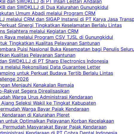
PKB dan SWDKLLJ di PT Insan Lestari Andalan
 PKB dan SWDKLLJ di Dua Kalurahan Gunungkidul
Angkutan Umum Abadi melalui Program CRM
 melalui CRM dan SIGAP Instansi di PT Karya Jasa Trans
erkuat Sinergi Tingkatkan Keselamatan Berlalu Lintas
ns Sejahtera melalui Kegiatan CRM
an Raya melalui Program CSV TJSL di Gunungkidul
tuk Tingkatkan Kualitas Pelayanan Santunan
embara Puisi Nasional Buka Kesempatan bagi Penulis Selur
tkan Kualitas Pelayanan Santunan
dan SWDKLLJ di PT Sharp Electronics Indonesia
a melalui Rekonsiliasi Data Guarantee Letter
mping untuk Perkuat Budaya Tertib Berlalu Lintas
allenge 2026
ngan Menjauhi Kenakalan Remaja
ro-Rakyat Segera Direalisasikan
mudah Warga Urus Administrasi Kendaraan
 Ajang Seleksi Wakil ke Tingkat Kabupaten
 Permudah Warga Bayar Pajak Kendaraan
 Kendaraan di Kalurahan Pleret
an untuk Optimalkan Pelayanan Korban Kecelakaan
, Permudah Masyarakat Bayar Pajak Kendaraan
dministrasi Kendaraan di PT Cobra Dental Indonesia