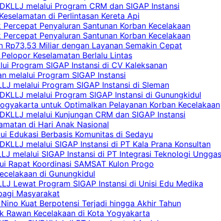
DKLLJ melalui Program CRM dan SIGAP Instansi
Keselamatan di Perlintasan Kereta Api
uk Percepat Penyaluran Santunan Korban Kecelakaan
uk Percepat Penyaluran Santunan Korban Kecelakaan
an Rp73,53 Miliar dengan Layanan Semakin Cepat
Pelopor Keselamatan Berlalu Lintas
lui Program SIGAP Instansi di CV Kaleksanan
n melalui Program SIGAP Instansi
LJ melalui Program SIGAP Instansi di Sleman
KLLJ melalui Program SIGAP Instansi di Gunungkidul
Yogyakarta untuk Optimalkan Pelayanan Korban Kecelakaan
DKLLJ melalui Kunjungan CRM dan SIGAP Instansi
amatan di Hari Anak Nasional
lui Edukasi Berbasis Komunitas di Sedayu
KLLJ melalui SIGAP Instansi di PT Kala Prana Konsultan
 melalui SIGAP Instansi di PT Integrasi Teknologi Ungga
lui Rapat Koordinasi SAMSAT Kulon Progo
Kecelakaan di Gunungkidul
LJ Lewat Program SIGAP Instansi di Unisi Edu Medika
bagi Masyarakat
Nino Kuat Berpotensi Terjadi hingga Akhir Tahun
tik Rawan Kecelakaan di Kota Yogyakarta