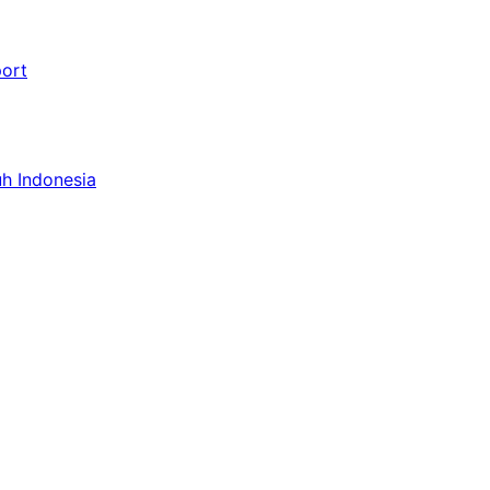
port
uh Indonesia