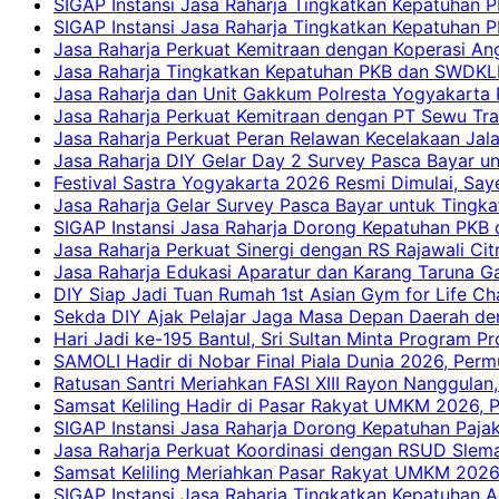
SIGAP Instansi Jasa Raharja Tingkatkan Kepatuhan 
SIGAP Instansi Jasa Raharja Tingkatkan Kepatuhan
Jasa Raharja Perkuat Kemitraan dengan Koperasi 
Jasa Raharja Tingkatkan Kepatuhan PKB dan SWDKLLJ
Jasa Raharja dan Unit Gakkum Polresta Yogyakarta P
Jasa Raharja Perkuat Kemitraan dengan PT Sewu Tra
Jasa Raharja Perkuat Peran Relawan Kecelakaan Jal
Jasa Raharja DIY Gelar Day 2 Survey Pasca Bayar un
Festival Sastra Yogyakarta 2026 Resmi Dimulai, Say
Jasa Raharja Gelar Survey Pasca Bayar untuk Tingka
SIGAP Instansi Jasa Raharja Dorong Kepatuhan PKB 
Jasa Raharja Perkuat Sinergi dengan RS Rajawali Citr
Jasa Raharja Edukasi Aparatur dan Karang Taruna Ga
DIY Siap Jadi Tuan Rumah 1st Asian Gym for Life Ch
Sekda DIY Ajak Pelajar Jaga Masa Depan Daerah de
Hari Jadi ke-195 Bantul, Sri Sultan Minta Program P
SAMOLI Hadir di Nobar Final Piala Dunia 2026, Per
Ratusan Santri Meriahkan FASI XIII Rayon Nanggulan,
Samsat Keliling Hadir di Pasar Rakyat UMKM 2026,
SIGAP Instansi Jasa Raharja Dorong Kepatuhan Pajak
Jasa Raharja Perkuat Koordinasi dengan RSUD Slem
Samsat Keliling Meriahkan Pasar Rakyat UMKM 2026
SIGAP Instansi Jasa Raharja Tingkatkan Kepatuhan A