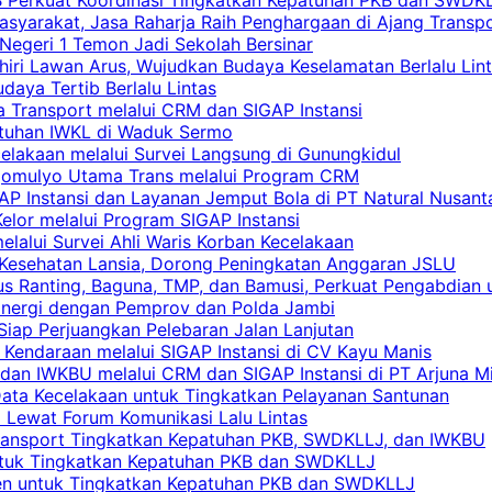
asyarakat, Jasa Raharja Raih Penghargaan di Ajang Transp
egeri 1 Temon Jadi Sekolah Bersinar
khiri Lawan Arus, Wujudkan Budaya Keselamatan Berlalu Lin
aya Tertib Berlalu Lintas
a Transport melalui CRM dan SIGAP Instansi
atuhan IWKL di Waduk Sermo
celakaan melalui Survei Langsung di Gunungkidul
rgomulyo Utama Trans melalui Program CRM
AP Instansi dan Layanan Jemput Bola di PT Natural Nusant
elor melalui Program SIGAP Instansi
elalui Survei Ahli Waris Korban Kecelakaan
 Kesehatan Lansia, Dorong Peningkatan Anggaran JSLU
s Ranting, Baguna, TMP, dan Bamusi, Perkuat Pengabdian 
Sinergi dengan Pemprov dan Polda Jambi
 Siap Perjuangkan Pelebaran Jalan Lanjutan
 Kendaraan melalui SIGAP Instansi di CV Kayu Manis
an IWKBU melalui CRM dan SIGAP Instansi di PT Arjuna Mi
Data Kecelakaan untuk Tingkatkan Pelayanan Santunan
i Lewat Forum Komunikasi Lalu Lintas
 Transport Tingkatkan Kepatuhan PKB, SWDKLLJ, dan IWKBU
untuk Tingkatkan Kepatuhan PKB dan SWDKLLJ
yen untuk Tingkatkan Kepatuhan PKB dan SWDKLLJ