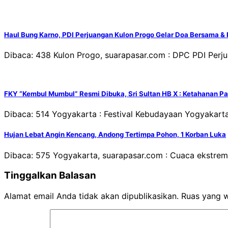
Haul Bung Karno, PDI Perjuangan Kulon Progo Gelar Doa Bersama &
Dibaca: 438 Kulon Progo, suarapasar.com : DPC PDI Per
FKY “Kembul Mumbul” Resmi Dibuka, Sri Sultan HB X : Ketahanan P
Dibaca: 514 Yogyakarta : Festival Kebudayaan Yogyakar
Hujan Lebat Angin Kencang, Andong Tertimpa Pohon, 1 Korban Luka
Dibaca: 575 Yogyakarta, suarapasar.com : Cuaca ekstrem 
Tinggalkan Balasan
Alamat email Anda tidak akan dipublikasikan.
Ruas yang w