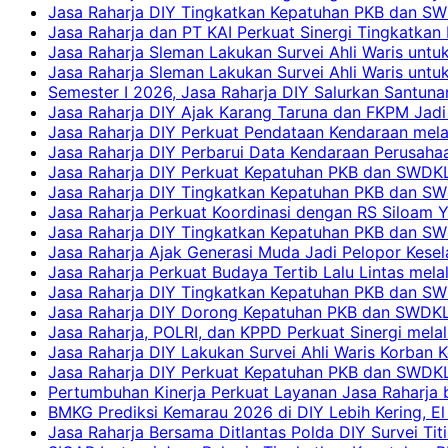
Jasa Raharja DIY Tingkatkan Kepatuhan PKB dan SW
Jasa Raharja dan PT KAI Perkuat Sinergi Tingkatkan 
Jasa Raharja Sleman Lakukan Survei Ahli Waris unt
Jasa Raharja Sleman Lakukan Survei Ahli Waris unt
Semester I 2026, Jasa Raharja DIY Salurkan Santun
Jasa Raharja DIY Ajak Karang Taruna dan FKPM Jadi 
Jasa Raharja DIY Perkuat Pendataan Kendaraan mela
Jasa Raharja DIY Perbarui Data Kendaraan Perusahaa
Jasa Raharja DIY Perkuat Kepatuhan PKB dan SWDKL
Jasa Raharja DIY Tingkatkan Kepatuhan PKB dan SWD
Jasa Raharja Perkuat Koordinasi dengan RS Siloam 
Jasa Raharja DIY Tingkatkan Kepatuhan PKB dan SW
Jasa Raharja Ajak Generasi Muda Jadi Pelopor Kesel
Jasa Raharja Perkuat Budaya Tertib Lalu Lintas mela
Jasa Raharja DIY Tingkatkan Kepatuhan PKB dan SWD
Jasa Raharja DIY Dorong Kepatuhan PKB dan SWDKLLJ
Jasa Raharja, POLRI, dan KPPD Perkuat Sinergi mela
Jasa Raharja DIY Lakukan Survei Ahli Waris Korban 
Jasa Raharja DIY Perkuat Kepatuhan PKB dan SWDKL
Pertumbuhan Kinerja Perkuat Layanan Jasa Raharja 
BMKG Prediksi Kemarau 2026 di DIY Lebih Kering, El 
Jasa Raharja Bersama Ditlantas Polda DIY Survei Ti