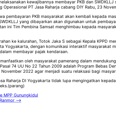
melaksanakan kewajibannya membayar PKB dan SWDKLLJ saa
bag Operasional PT Jasa Raharja cabang DIY Rabu, 23 Nove
bahwa pembayaran PKB masyarakat akan kembali kepada mas
an. SWDKLLJ yang dibayarkan akan digunakan untuk pembaya
tan ini Tim Pembina Samsat menghimbau kepada masyara
i kalurahan ke kalurahan, Totok Jaka S sebagai Kepala KP
 Kota Yogyakarta, dengan komunikasi interaktif masyarakat
 dalam membayar pajak kendaraan.
t dimanfaatkan oleh masyarakat pamenang dalam mendukun
 Pasal 74 UU No 22 Tahun 2009 adalah Program Bebas De
0 November 2022 agar menjadi suatu relaksasi bagi masya
Jasa Raharja DI Yogyakarta tidak lupa mengingatkan kepad
eks.(parang)
ine MPP Gunungkidul
 Ranmor
⟶