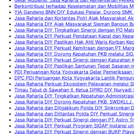
Berkontribusi terhadap Keselamatan dan Mobilitas M
YIA Gandeng BNN DIY Edukasi Pelajar, Dorong SMK N
Jasa Raharja dan Korlantas Polri Ajak Masyarakat A
Jasa Raharja DIY Ajak Masyarakat Sleman Bangun Bud
Jasa Raharja DIY Tingkatkan Sinergi dengan PO Mat
Jasa Raharja DIY Perkuat Pendataan Kapal dan Kep
Jasa Raharja DIY Pastikan Hak Ahli Waris Korban Ke
Jasa Raharja DIY Perkuat Kemitraan dengan PT Ma
Jasa Raharja DIY Dorong Kepatuhan PKB melalui SIG
Jasa Raharja DIY Perkuat Sinergi dengan Kalurahan K
Jasa Raharja DIY Pastikan Santunan Tepat Sasaran m
PDI Perjuangan Kota Yogyakarta Gelar Pemeriksaan
DPC PDI Perjuangan Kota Yogyakarta Lantik Penguru
Jasa Raharja Perkuat Ekosistem Pelayanan melalui 
Tinjau Talud di Sawahan II, Ketua DPRD DIY Nuryadi
Jasa Raharja DIY Tingkatkan Kepatuhan Administrasi
Jasa Raharja DIY Dorong Kepatuhan PKB, SWDKLLJ, d
Jasa Raharja dan Ditgakkum Polda DIY Sinkronkan 
Jasa Raharja dan Ditlantas Polda DIY Perkuat Sinerg
Jasa Raharja DIY Perkuat Sinergi dengan PT Astro
Jasa Raharja DIY Perkuat Program SIGAP Instansi 
Jasa Raharja DIY Perkuat Sinergi dengan BUKP Pla