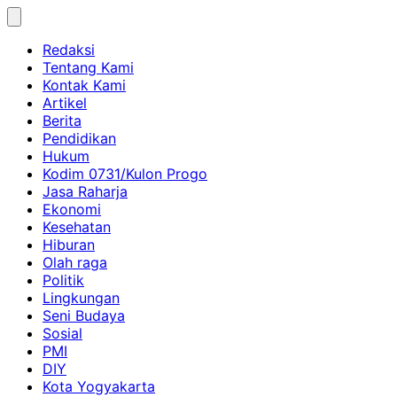
Skip
to
Redaksi
content
Tentang Kami
Kontak Kami
Artikel
Berita
Pendidikan
Hukum
Kodim 0731/Kulon Progo
Jasa Raharja
Ekonomi
Kesehatan
Hiburan
Olah raga
Politik
Lingkungan
Seni Budaya
Sosial
PMI
DIY
Kota Yogyakarta