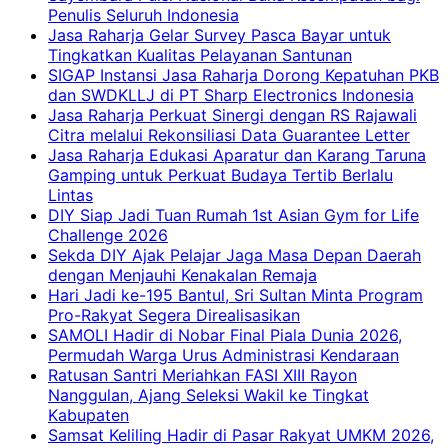
Penulis Seluruh Indonesia
Jasa Raharja Gelar Survey Pasca Bayar untuk
Tingkatkan Kualitas Pelayanan Santunan
SIGAP Instansi Jasa Raharja Dorong Kepatuhan PKB
dan SWDKLLJ di PT Sharp Electronics Indonesia
Jasa Raharja Perkuat Sinergi dengan RS Rajawali
Citra melalui Rekonsiliasi Data Guarantee Letter
Jasa Raharja Edukasi Aparatur dan Karang Taruna
Gamping untuk Perkuat Budaya Tertib Berlalu
Lintas
DIY Siap Jadi Tuan Rumah 1st Asian Gym for Life
Challenge 2026
Sekda DIY Ajak Pelajar Jaga Masa Depan Daerah
dengan Menjauhi Kenakalan Remaja
Hari Jadi ke-195 Bantul, Sri Sultan Minta Program
Pro-Rakyat Segera Direalisasikan
SAMOLI Hadir di Nobar Final Piala Dunia 2026,
Permudah Warga Urus Administrasi Kendaraan
Ratusan Santri Meriahkan FASI XIII Rayon
Nanggulan, Ajang Seleksi Wakil ke Tingkat
Kabupaten
Samsat Keliling Hadir di Pasar Rakyat UMKM 2026,