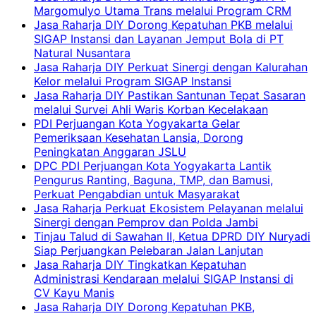
Margomulyo Utama Trans melalui Program CRM
Jasa Raharja DIY Dorong Kepatuhan PKB melalui
SIGAP Instansi dan Layanan Jemput Bola di PT
Natural Nusantara
Jasa Raharja DIY Perkuat Sinergi dengan Kalurahan
Kelor melalui Program SIGAP Instansi
Jasa Raharja DIY Pastikan Santunan Tepat Sasaran
melalui Survei Ahli Waris Korban Kecelakaan
PDI Perjuangan Kota Yogyakarta Gelar
Pemeriksaan Kesehatan Lansia, Dorong
Peningkatan Anggaran JSLU
DPC PDI Perjuangan Kota Yogyakarta Lantik
Pengurus Ranting, Baguna, TMP, dan Bamusi,
Perkuat Pengabdian untuk Masyarakat
Jasa Raharja Perkuat Ekosistem Pelayanan melalui
Sinergi dengan Pemprov dan Polda Jambi
Tinjau Talud di Sawahan II, Ketua DPRD DIY Nuryadi
Siap Perjuangkan Pelebaran Jalan Lanjutan
Jasa Raharja DIY Tingkatkan Kepatuhan
Administrasi Kendaraan melalui SIGAP Instansi di
CV Kayu Manis
Jasa Raharja DIY Dorong Kepatuhan PKB,