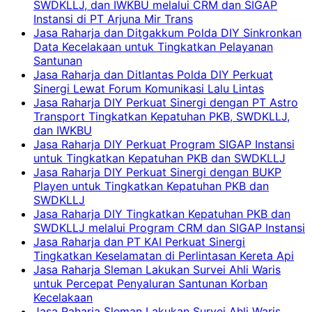
SWDKLLJ, dan IWKBU melalui CRM dan SIGAP
Instansi di PT Arjuna Mir Trans
Jasa Raharja dan Ditgakkum Polda DIY Sinkronkan
Data Kecelakaan untuk Tingkatkan Pelayanan
Santunan
Jasa Raharja dan Ditlantas Polda DIY Perkuat
Sinergi Lewat Forum Komunikasi Lalu Lintas
Jasa Raharja DIY Perkuat Sinergi dengan PT Astro
Transport Tingkatkan Kepatuhan PKB, SWDKLLJ,
dan IWKBU
Jasa Raharja DIY Perkuat Program SIGAP Instansi
untuk Tingkatkan Kepatuhan PKB dan SWDKLLJ
Jasa Raharja DIY Perkuat Sinergi dengan BUKP
Playen untuk Tingkatkan Kepatuhan PKB dan
SWDKLLJ
Jasa Raharja DIY Tingkatkan Kepatuhan PKB dan
SWDKLLJ melalui Program CRM dan SIGAP Instansi
Jasa Raharja dan PT KAI Perkuat Sinergi
Tingkatkan Keselamatan di Perlintasan Kereta Api
Jasa Raharja Sleman Lakukan Survei Ahli Waris
untuk Percepat Penyaluran Santunan Korban
Kecelakaan
Jasa Raharja Sleman Lakukan Survei Ahli Waris