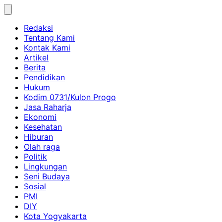
Skip
to
Redaksi
content
Tentang Kami
Kontak Kami
Artikel
Berita
Pendidikan
Hukum
Kodim 0731/Kulon Progo
Jasa Raharja
Ekonomi
Kesehatan
Hiburan
Olah raga
Politik
Lingkungan
Seni Budaya
Sosial
PMI
DIY
Kota Yogyakarta