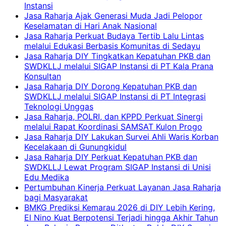
Instansi
Jasa Raharja Ajak Generasi Muda Jadi Pelopor
Keselamatan di Hari Anak Nasional
Jasa Raharja Perkuat Budaya Tertib Lalu Lintas
melalui Edukasi Berbasis Komunitas di Sedayu
Jasa Raharja DIY Tingkatkan Kepatuhan PKB dan
SWDKLLJ melalui SIGAP Instansi di PT Kala Prana
Konsultan
Jasa Raharja DIY Dorong Kepatuhan PKB dan
SWDKLLJ melalui SIGAP Instansi di PT Integrasi
Teknologi Unggas
Jasa Raharja, POLRI, dan KPPD Perkuat Sinergi
melalui Rapat Koordinasi SAMSAT Kulon Progo
Jasa Raharja DIY Lakukan Survei Ahli Waris Korban
Kecelakaan di Gunungkidul
Jasa Raharja DIY Perkuat Kepatuhan PKB dan
SWDKLLJ Lewat Program SIGAP Instansi di Unisi
Edu Medika
Pertumbuhan Kinerja Perkuat Layanan Jasa Raharja
bagi Masyarakat
BMKG Prediksi Kemarau 2026 di DIY Lebih Kering,
El Nino Kuat Berpotensi Terjadi hingga Akhir Tahun