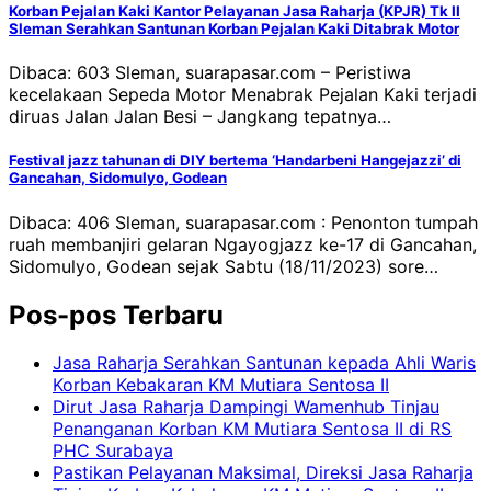
Korban Pejalan Kaki Kantor Pelayanan Jasa Raharja (KPJR) Tk II
Sleman Serahkan Santunan Korban Pejalan Kaki Ditabrak Motor
Dibaca: 603 Sleman, suarapasar.com – Peristiwa
kecelakaan Sepeda Motor Menabrak Pejalan Kaki terjadi
diruas Jalan Jalan Besi – Jangkang tepatnya…
Festival jazz tahunan di DIY bertema ‘Handarbeni Hangejazzi’ di
Gancahan, Sidomulyo, Godean
Dibaca: 406 Sleman, suarapasar.com : Penonton tumpah
ruah membanjiri gelaran Ngayogjazz ke-17 di Gancahan,
Sidomulyo, Godean sejak Sabtu (18/11/2023) sore…
Pos-pos Terbaru
Jasa Raharja Serahkan Santunan kepada Ahli Waris
Korban Kebakaran KM Mutiara Sentosa II
Dirut Jasa Raharja Dampingi Wamenhub Tinjau
Penanganan Korban KM Mutiara Sentosa II di RS
PHC Surabaya
Pastikan Pelayanan Maksimal, Direksi Jasa Raharja