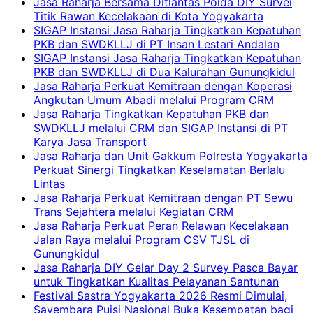
Jasa Raharja Bersama Ditlantas Polda DIY Survei
Titik Rawan Kecelakaan di Kota Yogyakarta
SIGAP Instansi Jasa Raharja Tingkatkan Kepatuhan
PKB dan SWDKLLJ di PT Insan Lestari Andalan
SIGAP Instansi Jasa Raharja Tingkatkan Kepatuhan
PKB dan SWDKLLJ di Dua Kalurahan Gunungkidul
Jasa Raharja Perkuat Kemitraan dengan Koperasi
Angkutan Umum Abadi melalui Program CRM
Jasa Raharja Tingkatkan Kepatuhan PKB dan
SWDKLLJ melalui CRM dan SIGAP Instansi di PT
Karya Jasa Transport
Jasa Raharja dan Unit Gakkum Polresta Yogyakarta
Perkuat Sinergi Tingkatkan Keselamatan Berlalu
Lintas
Jasa Raharja Perkuat Kemitraan dengan PT Sewu
Trans Sejahtera melalui Kegiatan CRM
Jasa Raharja Perkuat Peran Relawan Kecelakaan
Jalan Raya melalui Program CSV TJSL di
Gunungkidul
Jasa Raharja DIY Gelar Day 2 Survey Pasca Bayar
untuk Tingkatkan Kualitas Pelayanan Santunan
Festival Sastra Yogyakarta 2026 Resmi Dimulai,
Sayembara Puisi Nasional Buka Kesempatan bagi