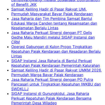
of Benefit JKK
Samsat Keliling Hadir di Pasar Rakyat UMi,
Permudah Masyarakat Bayar Pajak Kendaraan
Jasa Raharja dan Tim Pembina Samsat Bantul
Edukasi Warga Canden tentang Kesamsatan dan
Keselamatan Berlalu Lintas
Jasa Raharja Perkuat Sinergi dengan PT Gelis
Gedhe Maju Mandiri melalui SIGAP Instansi dan
CRM
Operasi Gabungan di Kulon Progo Tingkatkan
Kepatuhan Pajak Kendaraan dan Kesadaran Berlalu
Lintas
SIGAP Instansi Jasa Raharja di Bantul Perkuat
Kepatuhan Pajak Kendaraan Pemerintah Kalurahan
Samsat Keliling Hadir di Pasar Rakyat UMKM 2026,
Permudah Warga Bayar Pajak Kendaraan
Jasa Raharja Perkuat Sinergi dengan PO Putra
Pancasari untuk Tingkatkan Kepatuhan IWKBU dan
SWDKLLJ
SIGAP Instansi di Gunungkidul, Jasa Raharja
Perkuat Kepatuhan Pajak Kendaraan Bersama
Pemerintah Desa Wiladeg