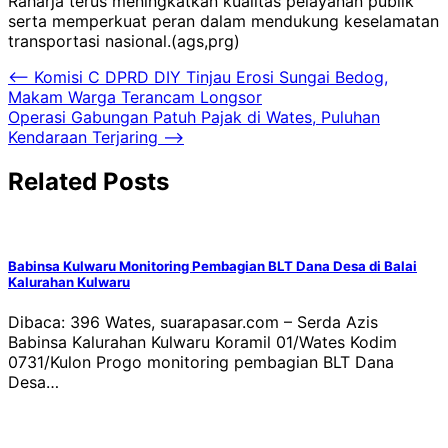
Raharja terus meningkatkan kualitas pelayanan publik
serta memperkuat peran dalam mendukung keselamatan
transportasi nasional.(ags,prg)
Navigasi
⟵
Komisi C DPRD DIY Tinjau Erosi Sungai Bedog,
Makam Warga Terancam Longsor
pos
Operasi Gabungan Patuh Pajak di Wates, Puluhan
Kendaraan Terjaring
⟶
Related Posts
Babinsa Kulwaru Monitoring Pembagian BLT Dana Desa di Balai
Kalurahan Kulwaru
Dibaca: 396 Wates, suarapasar.com – Serda Azis
Babinsa Kalurahan Kulwaru Koramil 01/Wates Kodim
0731/Kulon Progo monitoring pembagian BLT Dana
Desa…