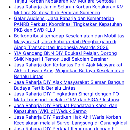
Tinjau Korban Kebakaran KM Mutiara Sentosa II
Jasa Raharja Jamin Seluruh Korban Kebakaran KM
Mutiara Sentosa II di Perairan Sumenep
Gelar Audiensi, Jasa Raharja dan Kementerian
PANRB Perkuat Koordinasi Tingkatkan Kepatuhan
PKB dan SWDKLLJ
Berkontribusi terhadap Keselamatan dan Mobilitas
Masyarakat, Jasa Raharja Raih Penghargaan di
Ajang Transportasi Indonesia Awards 2026
YIA Gandeng BNN DIY Edukasi Pelajar, Dorong
SMK Negeri 1 Temon Jadi Sekolah Bersinar
Jasa Raharja dan Korlantas Polri Ajak Masyarakat
Akhiri Lawan Arus, Wujudkan Budaya Keselamatan
Berlalu Lintas
Jasa Raharja DIY Ajak Masyarakat Sleman Bangun
Budaya Tertib Berlalu Lintas
Jasa Raharja DIY Tingkatkan Sinergi dengan PO
Mata Transport melalui CRM dan SIGAP Instansi
Jasa Raharja DIY Perkuat Pendataan Kapal dan
Kepatuhan IWKL di Waduk Sermo
Jasa Raharja DIY Pastikan Hak Ahli Waris Korban
Kecelakaan melalui Survei Langsung di Gunungkidul
Jasa Raharja DIY Perkuat Kemitraan dengan PT