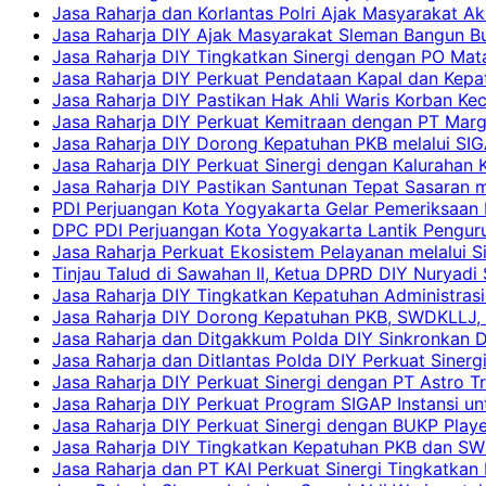
Jasa Raharja dan Korlantas Polri Ajak Masyarakat A
Jasa Raharja DIY Ajak Masyarakat Sleman Bangun Bud
Jasa Raharja DIY Tingkatkan Sinergi dengan PO Mat
Jasa Raharja DIY Perkuat Pendataan Kapal dan Kep
Jasa Raharja DIY Pastikan Hak Ahli Waris Korban Ke
Jasa Raharja DIY Perkuat Kemitraan dengan PT Ma
Jasa Raharja DIY Dorong Kepatuhan PKB melalui SIG
Jasa Raharja DIY Perkuat Sinergi dengan Kalurahan K
Jasa Raharja DIY Pastikan Santunan Tepat Sasaran m
PDI Perjuangan Kota Yogyakarta Gelar Pemeriksaan
DPC PDI Perjuangan Kota Yogyakarta Lantik Penguru
Jasa Raharja Perkuat Ekosistem Pelayanan melalui 
Tinjau Talud di Sawahan II, Ketua DPRD DIY Nuryadi
Jasa Raharja DIY Tingkatkan Kepatuhan Administrasi
Jasa Raharja DIY Dorong Kepatuhan PKB, SWDKLLJ, d
Jasa Raharja dan Ditgakkum Polda DIY Sinkronkan 
Jasa Raharja dan Ditlantas Polda DIY Perkuat Sinerg
Jasa Raharja DIY Perkuat Sinergi dengan PT Astro
Jasa Raharja DIY Perkuat Program SIGAP Instansi 
Jasa Raharja DIY Perkuat Sinergi dengan BUKP Pla
Jasa Raharja DIY Tingkatkan Kepatuhan PKB dan SW
Jasa Raharja dan PT KAI Perkuat Sinergi Tingkatkan 