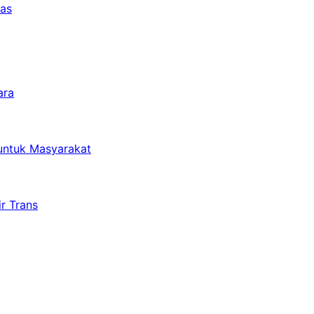
tas
ara
untuk Masyarakat
r Trans