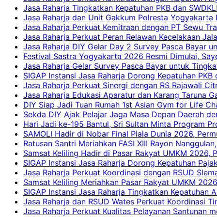
Jasa Raharja Tingkatkan Kepatuhan PKB dan SWDKLLJ
Jasa Raharja dan Unit Gakkum Polresta Yogyakarta P
Jasa Raharja Perkuat Kemitraan dengan PT Sewu Tra
Jasa Raharja Perkuat Peran Relawan Kecelakaan Jal
Jasa Raharja DIY Gelar Day 2 Survey Pasca Bayar un
Festival Sastra Yogyakarta 2026 Resmi Dimulai, Say
Jasa Raharja Gelar Survey Pasca Bayar untuk Tingka
SIGAP Instansi Jasa Raharja Dorong Kepatuhan PKB 
Jasa Raharja Perkuat Sinergi dengan RS Rajawali Citr
Jasa Raharja Edukasi Aparatur dan Karang Taruna Ga
DIY Siap Jadi Tuan Rumah 1st Asian Gym for Life Ch
Sekda DIY Ajak Pelajar Jaga Masa Depan Daerah de
Hari Jadi ke-195 Bantul, Sri Sultan Minta Program P
SAMOLI Hadir di Nobar Final Piala Dunia 2026, Per
Ratusan Santri Meriahkan FASI XIII Rayon Nanggulan,
Samsat Keliling Hadir di Pasar Rakyat UMKM 2026,
SIGAP Instansi Jasa Raharja Dorong Kepatuhan Pajak
Jasa Raharja Perkuat Koordinasi dengan RSUD Slem
Samsat Keliling Meriahkan Pasar Rakyat UMKM 2026
SIGAP Instansi Jasa Raharja Tingkatkan Kepatuhan A
Jasa Raharja dan RSUD Wates Perkuat Koordinasi T
Jasa Raharja Perkuat Kualitas Pelayanan Santunan m