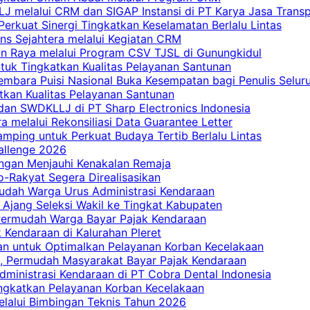
 melalui CRM dan SIGAP Instansi di PT Karya Jasa Trans
erkuat Sinergi Tingkatkan Keselamatan Berlalu Lintas
ns Sejahtera melalui Kegiatan CRM
an Raya melalui Program CSV TJSL di Gunungkidul
tuk Tingkatkan Kualitas Pelayanan Santunan
embara Puisi Nasional Buka Kesempatan bagi Penulis Selur
tkan Kualitas Pelayanan Santunan
dan SWDKLLJ di PT Sharp Electronics Indonesia
a melalui Rekonsiliasi Data Guarantee Letter
mping untuk Perkuat Budaya Tertib Berlalu Lintas
allenge 2026
ngan Menjauhi Kenakalan Remaja
ro-Rakyat Segera Direalisasikan
mudah Warga Urus Administrasi Kendaraan
 Ajang Seleksi Wakil ke Tingkat Kabupaten
 Permudah Warga Bayar Pajak Kendaraan
 Kendaraan di Kalurahan Pleret
an untuk Optimalkan Pelayanan Korban Kecelakaan
, Permudah Masyarakat Bayar Pajak Kendaraan
dministrasi Kendaraan di PT Cobra Dental Indonesia
ingkatkan Pelayanan Korban Kecelakaan
elalui Bimbingan Teknis Tahun 2026