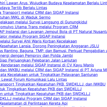
khiri Lawan Arus, Wujudkan Budaya Keselamatan Berlalu Lin
aya Tertib Berlalu Lintas
a Transport melalui CRM dan SIGAP Instansi
atuhan IWKL di Waduk Sermo
celakaan melalui Survei Langsung di Gunungkidul
rgomulyo Utama Trans melalui Program CRM
AP Instansi dan Layanan Jemput Bola di PT Natural Nusant
elor melalui Program SIGAP Instansi
elalui Survei Ahli Waris Korban Kecelakaan
 Kesehatan Lansia, Dorong Peningkatan Anggaran JSLU
s Ranting, Baguna, TMP, dan Bamusi, Perkuat Pengabdian 
Sinergi dengan Pemprov dan Polda Jambi
 Siap Perjuangkan Pelebaran Jalan Lanjutan
 Kendaraan melalui SIGAP Instansi di CV Kayu Manis
an IWKBU melalui CRM dan SIGAP Instansi di PT Arjuna Mi
Data Kecelakaan untuk Tingkatkan Pelayanan Santunan
i Lewat Forum Komunikasi Lalu Lintas
 Transport Tingkatkan Kepatuhan PKB, SWDKLLJ, dan IWKBU
untuk Tingkatkan Kepatuhan PKB dan SWDKLLJ
yen untuk Tingkatkan Kepatuhan PKB dan SWDKLLJ
DKLLJ melalui Program CRM dan SIGAP Instansi
Keselamatan di Perlintasan Kereta Api