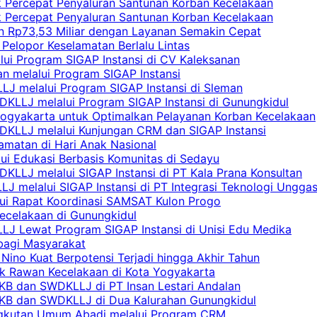
uk Percepat Penyaluran Santunan Korban Kecelakaan
uk Percepat Penyaluran Santunan Korban Kecelakaan
an Rp73,53 Miliar dengan Layanan Semakin Cepat
Pelopor Keselamatan Berlalu Lintas
lui Program SIGAP Instansi di CV Kaleksanan
n melalui Program SIGAP Instansi
LJ melalui Program SIGAP Instansi di Sleman
KLLJ melalui Program SIGAP Instansi di Gunungkidul
Yogyakarta untuk Optimalkan Pelayanan Korban Kecelakaan
DKLLJ melalui Kunjungan CRM dan SIGAP Instansi
amatan di Hari Anak Nasional
lui Edukasi Berbasis Komunitas di Sedayu
KLLJ melalui SIGAP Instansi di PT Kala Prana Konsultan
 melalui SIGAP Instansi di PT Integrasi Teknologi Ungga
lui Rapat Koordinasi SAMSAT Kulon Progo
Kecelakaan di Gunungkidul
LJ Lewat Program SIGAP Instansi di Unisi Edu Medika
bagi Masyarakat
Nino Kuat Berpotensi Terjadi hingga Akhir Tahun
tik Rawan Kecelakaan di Kota Yogyakarta
PKB dan SWDKLLJ di PT Insan Lestari Andalan
 PKB dan SWDKLLJ di Dua Kalurahan Gunungkidul
Angkutan Umum Abadi melalui Program CRM