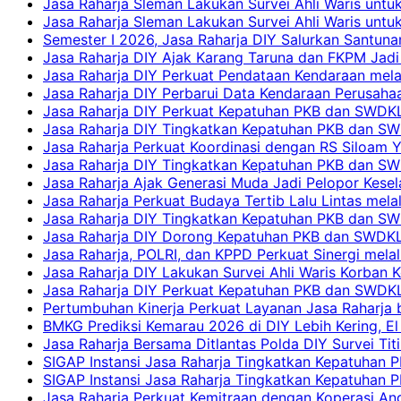
Jasa Raharja Sleman Lakukan Survei Ahli Waris unt
Jasa Raharja Sleman Lakukan Survei Ahli Waris unt
Semester I 2026, Jasa Raharja DIY Salurkan Santun
Jasa Raharja DIY Ajak Karang Taruna dan FKPM Jadi 
Jasa Raharja DIY Perkuat Pendataan Kendaraan mela
Jasa Raharja DIY Perbarui Data Kendaraan Perusahaa
Jasa Raharja DIY Perkuat Kepatuhan PKB dan SWDKL
Jasa Raharja DIY Tingkatkan Kepatuhan PKB dan SWD
Jasa Raharja Perkuat Koordinasi dengan RS Siloam 
Jasa Raharja DIY Tingkatkan Kepatuhan PKB dan SW
Jasa Raharja Ajak Generasi Muda Jadi Pelopor Kesel
Jasa Raharja Perkuat Budaya Tertib Lalu Lintas mela
Jasa Raharja DIY Tingkatkan Kepatuhan PKB dan SWD
Jasa Raharja DIY Dorong Kepatuhan PKB dan SWDKLLJ
Jasa Raharja, POLRI, dan KPPD Perkuat Sinergi mela
Jasa Raharja DIY Lakukan Survei Ahli Waris Korban 
Jasa Raharja DIY Perkuat Kepatuhan PKB dan SWDKL
Pertumbuhan Kinerja Perkuat Layanan Jasa Raharja 
BMKG Prediksi Kemarau 2026 di DIY Lebih Kering, El 
Jasa Raharja Bersama Ditlantas Polda DIY Survei Ti
SIGAP Instansi Jasa Raharja Tingkatkan Kepatuhan 
SIGAP Instansi Jasa Raharja Tingkatkan Kepatuhan
Jasa Raharja Perkuat Kemitraan dengan Koperasi 