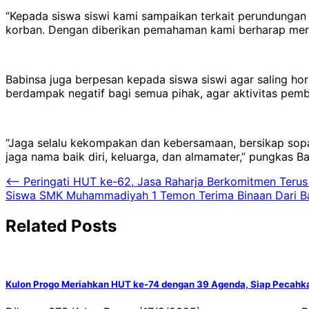
“Kepada siswa siswi kami sampaikan terkait perundungan 
korban. Dengan diberikan pemahaman kami berharap mereka 
Babinsa juga berpesan kepada siswa siswi agar saling ho
berdampak negatif bagi semua pihak, agar aktivitas pembe
“Jaga selalu kekompakan dan kebersamaan, bersikap sopan 
jaga nama baik diri, keluarga, dan almamater,” pungkas B
Navigasi
⟵
Peringati HUT ke-62, Jasa Raharja Berkomitmen Teru
Siswa SMK Muhammadiyah 1 Temon Terima Binaan Dari B
pos
Related Posts
Kulon Progo Meriahkan HUT ke-74 dengan 39 Agenda, Siap Pecahk