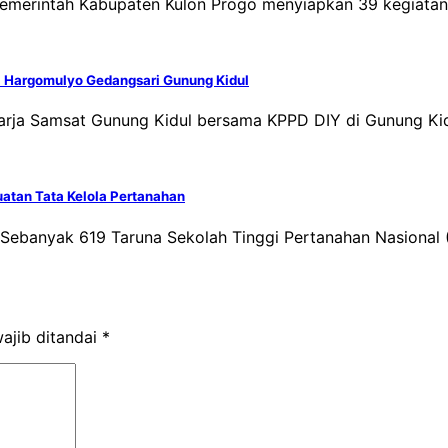
 Pemerintah Kabupaten Kulon Progo menyiapkan 39 kegiat
di Hargomulyo Gedangsari Gunung Kidul
harja Samsat Gunung Kidul bersama KPPD DIY di Gunung Ki
atan Tata Kelola Pertanahan
Sebanyak 619 Taruna Sekolah Tinggi Pertanahan Nasional 
ajib ditandai
*