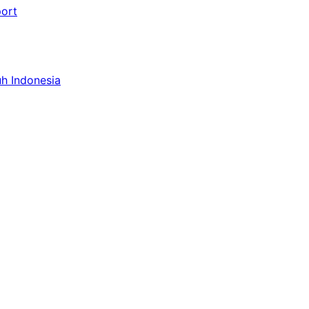
port
uh Indonesia