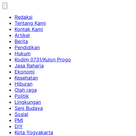
Skip
to
Redaksi
content
Tentang Kami
Kontak Kami
Artikel
Berita
Pendidikan
Hukum
Kodim 0731/Kulon Progo
Jasa Raharja
Ekonomi
Kesehatan
Hiburan
Olah raga
Politik
Lingkungan
Seni Budaya
Sosial
PMI
DIY
Kota Yogyakarta