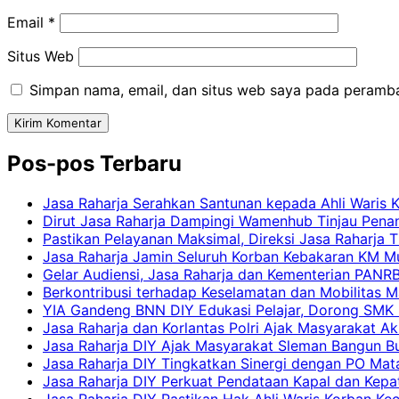
Email
*
Situs Web
Simpan nama, email, dan situs web saya pada peramba
Pos-pos Terbaru
Jasa Raharja Serahkan Santunan kepada Ahli Waris 
Dirut Jasa Raharja Dampingi Wamenhub Tinjau Pena
Pastikan Pelayanan Maksimal, Direksi Jasa Raharja 
Jasa Raharja Jamin Seluruh Korban Kebakaran KM Mut
Gelar Audiensi, Jasa Raharja dan Kementerian PAN
Berkontribusi terhadap Keselamatan dan Mobilitas M
YIA Gandeng BNN DIY Edukasi Pelajar, Dorong SMK N
Jasa Raharja dan Korlantas Polri Ajak Masyarakat A
Jasa Raharja DIY Ajak Masyarakat Sleman Bangun Bud
Jasa Raharja DIY Tingkatkan Sinergi dengan PO Mat
Jasa Raharja DIY Perkuat Pendataan Kapal dan Kep
Jasa Raharja DIY Pastikan Hak Ahli Waris Korban Ke