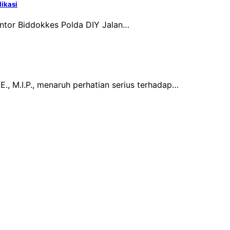
likasi
antor Biddokkes Polda DIY Jalan…
., M.I.P., menaruh perhatian serius terhadap…