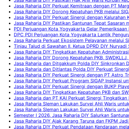
Jasa Raharja DIY Perkuat Kemitraan dengan PT Ma
Jasa Raharja DIY Dorong Kepatuhan PKB melalui SIG
Jasa Raharja DIY Perkuat Sinergi dengan Kalurahan K
Jasa Raharja DIY Pastikan Santunan Tepat Sasaran m
PDI Perjuangan Kota Yogyakarta Gelar Pemeriksaan
DPC PDI Perjuangan Kota Yogyakarta Lantik Penguru
Jasa Raharja Perkuat Ekosistem Pelayanan melalui 
Tinjau Talud di Sawahan II, Ketua DPRD DIY Nuryadi
Jasa Raharja DIY Tingkatkan Kepatuhan Administrasi
Jasa Raharja DIY Dorong Kepatuhan PKB, SWDKLLJ, d
Jasa Raharja dan Ditgakkum Polda DIY Sinkronkan 
Jasa Raharja dan Ditlantas Polda DIY Perkuat Sinerg
Jasa Raharja DIY Perkuat Sinergi dengan PT Astro
Jasa Raharja DIY Perkuat Program SIGAP Instansi 
Jasa Raharja DIY Perkuat Sinergi dengan BUKP Pla
Jasa Raharja DIY Tingkatkan Kepatuhan PKB dan SW
Jasa Raharja dan PT KAI Perkuat Sinergi Tingkatkan 
Jasa Raharja Sleman Lakukan Survei Ahli Waris unt
Jasa Raharja Sleman Lakukan Survei Ahli Waris unt
Semester I 2026, Jasa Raharja DIY Salurkan Santun
Jasa Raharja DIY Ajak Karang Taruna dan FKPM Jadi 
Jasa Raharja DIY Perkuat Pendataan Kendaraan mela