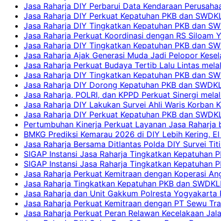
Jasa Raharja DIY Perbarui Data Kendaraan Perusahaa
Jasa Raharja DIY Perkuat Kepatuhan PKB dan SWDKL
Jasa Raharja DIY Tingkatkan Kepatuhan PKB dan SWD
Jasa Raharja Perkuat Koordinasi dengan RS Siloam 
Jasa Raharja DIY Tingkatkan Kepatuhan PKB dan SW
Jasa Raharja Ajak Generasi Muda Jadi Pelopor Kesel
Jasa Raharja Perkuat Budaya Tertib Lalu Lintas mela
Jasa Raharja DIY Tingkatkan Kepatuhan PKB dan SWD
Jasa Raharja DIY Dorong Kepatuhan PKB dan SWDKLLJ
Jasa Raharja, POLRI, dan KPPD Perkuat Sinergi mela
Jasa Raharja DIY Lakukan Survei Ahli Waris Korban 
Jasa Raharja DIY Perkuat Kepatuhan PKB dan SWDKL
Pertumbuhan Kinerja Perkuat Layanan Jasa Raharja 
BMKG Prediksi Kemarau 2026 di DIY Lebih Kering, El 
Jasa Raharja Bersama Ditlantas Polda DIY Survei Ti
SIGAP Instansi Jasa Raharja Tingkatkan Kepatuhan 
SIGAP Instansi Jasa Raharja Tingkatkan Kepatuhan
Jasa Raharja Perkuat Kemitraan dengan Koperasi 
Jasa Raharja Tingkatkan Kepatuhan PKB dan SWDKLLJ
Jasa Raharja dan Unit Gakkum Polresta Yogyakarta P
Jasa Raharja Perkuat Kemitraan dengan PT Sewu Tra
Jasa Raharja Perkuat Peran Relawan Kecelakaan Jal