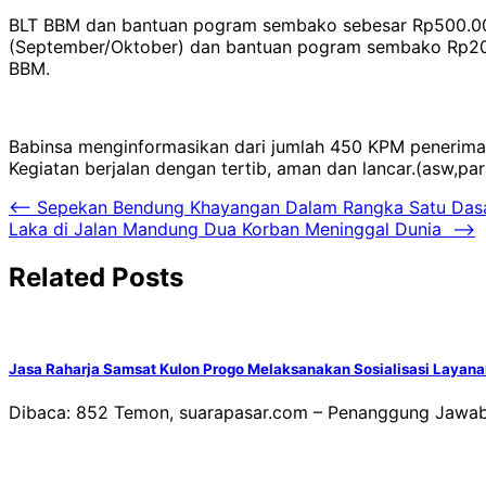
BLT BBM dan bantuan pogram sembako sebesar Rp500.000
(September/Oktober) dan bantuan pogram sembako Rp200.
BBM.
Babinsa menginformasikan dari jumlah 450 KPM penerima, 
Kegiatan berjalan dengan tertib, aman dan lancar.(asw,pa
Navigasi
⟵
Sepekan Bendung Khayangan Dalam Rangka Satu Das
Laka di Jalan Mandung Dua Korban Meninggal Dunia
⟶
pos
Related Posts
Jasa Raharja Samsat Kulon Progo Melaksanakan Sosialisasi Layan
Dibaca: 852 Temon, suarapasar.com – Penanggung Jawab 