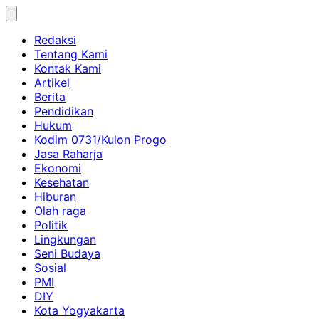
Skip
to
Redaksi
content
Tentang Kami
Kontak Kami
Artikel
Berita
Pendidikan
Hukum
Kodim 0731/Kulon Progo
Jasa Raharja
Ekonomi
Kesehatan
Hiburan
Olah raga
Politik
Lingkungan
Seni Budaya
Sosial
PMI
DIY
Kota Yogyakarta