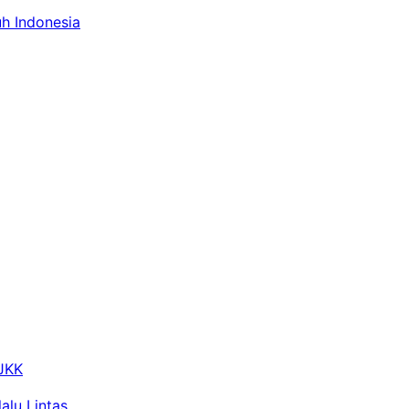
uh Indonesia
 JKK
alu Lintas