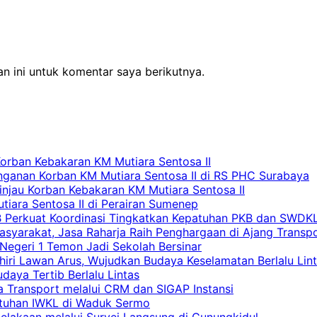
n ini untuk komentar saya berikutnya.
Korban Kebakaran KM Mutiara Sentosa II
nganan Korban KM Mutiara Sentosa II di RS PHC Surabaya
Tinjau Korban Kebakaran KM Mutiara Sentosa II
iara Sentosa II di Perairan Sumenep
RB Perkuat Koordinasi Tingkatkan Kepatuhan PKB dan SWDK
asyarakat, Jasa Raharja Raih Penghargaan di Ajang Transp
egeri 1 Temon Jadi Sekolah Bersinar
khiri Lawan Arus, Wujudkan Budaya Keselamatan Berlalu Lin
aya Tertib Berlalu Lintas
a Transport melalui CRM dan SIGAP Instansi
atuhan IWKL di Waduk Sermo
celakaan melalui Survei Langsung di Gunungkidul