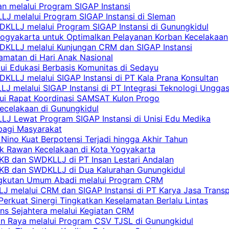
n melalui Program SIGAP Instansi
LJ melalui Program SIGAP Instansi di Sleman
KLLJ melalui Program SIGAP Instansi di Gunungkidul
Yogyakarta untuk Optimalkan Pelayanan Korban Kecelakaan
DKLLJ melalui Kunjungan CRM dan SIGAP Instansi
amatan di Hari Anak Nasional
lui Edukasi Berbasis Komunitas di Sedayu
KLLJ melalui SIGAP Instansi di PT Kala Prana Konsultan
 melalui SIGAP Instansi di PT Integrasi Teknologi Ungga
lui Rapat Koordinasi SAMSAT Kulon Progo
Kecelakaan di Gunungkidul
LJ Lewat Program SIGAP Instansi di Unisi Edu Medika
bagi Masyarakat
Nino Kuat Berpotensi Terjadi hingga Akhir Tahun
tik Rawan Kecelakaan di Kota Yogyakarta
PKB dan SWDKLLJ di PT Insan Lestari Andalan
 PKB dan SWDKLLJ di Dua Kalurahan Gunungkidul
Angkutan Umum Abadi melalui Program CRM
 melalui CRM dan SIGAP Instansi di PT Karya Jasa Trans
erkuat Sinergi Tingkatkan Keselamatan Berlalu Lintas
ns Sejahtera melalui Kegiatan CRM
an Raya melalui Program CSV TJSL di Gunungkidul