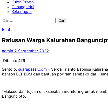
Kulon Progo
Gunungkidul
Kekeringan
Cari
untuk:
Berita
Ratusan Warga Kalurahan Banguncip
admin
12 September 2022
Dibaca:
476
Sentolo,
suarapasar.com
– Serda Trianto Babinsa Kalura
bansos BLT BBM dan bantuan pogram sembako dari Kemen
“Maksud dan tujuan dilaksanakan monitoring untuk memba
Banguncipto.