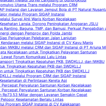
rgomulyo Utama Trans melalui Program CRM
AP Instansi dan Layanan Jemput Bola di PT Natural Nusant
elor melalui Program SIGAP Instansi
elalui Survei Ahli Waris Korban Kecelakaan
 Kesehatan Lansia, Dorong Peningkatan Anggaran JSLU
s Ranting, Baguna, TMP, dan Bamusi, Perkuat Pengabdian 
Sinergi dengan Pemprov dan Polda Jambi
 Siap Perjuangkan Pelebaran Jalan Lanjutan
 Kendaraan melalui SIGAP Instansi di CV Kayu Manis
an IWKBU melalui CRM dan SIGAP Instansi di PT Arjuna Mi
Data Kecelakaan untuk Tingkatkan Pelayanan Santunan
i Lewat Forum Komunikasi Lalu Lintas
 Transport Tingkatkan Kepatuhan PKB, SWDKLLJ, dan IWKBU
untuk Tingkatkan Kepatuhan PKB dan SWDKLLJ
yen untuk Tingkatkan Kepatuhan PKB dan SWDKLLJ
DKLLJ melalui Program CRM dan SIGAP Instansi
Keselamatan di Perlintasan Kereta Api
uk Percepat Penyaluran Santunan Korban Kecelakaan
uk Percepat Penyaluran Santunan Korban Kecelakaan
an Rp73,53 Miliar dengan Layanan Semakin Cepat
Pelopor Keselamatan Berlalu Lintas
lui Program SIGAP Instansi di CV Kaleksanan