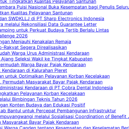
tuk Tingkatkan Kualitas Pelayanan Santunan
embara Puisi Nasional Buka Kesempatan bagi Penulis Selur
tkan Kualitas Pelayanan Santunan
dan SWDKLLJ di PT Sharp Electronics Indonesia
a melalui Rekonsiliasi Data Guarantee Letter
mping untuk Perkuat Budaya Tertib Berlalu Lintas
allenge 2026
ngan Menjauhi Kenakalan Remaja
ro-Rakyat Segera Direalisasikan
mudah Warga Urus Administrasi Kendaraan
 Ajang Seleksi Wakil ke Tingkat Kabupaten
 Permudah Warga Bayar Pajak Kendaraan
 Kendaraan di Kalurahan Pleret
an untuk Optimalkan Pelayanan Korban Kecelakaan
, Permudah Masyarakat Bayar Pajak Kendaraan
dministrasi Kendaraan di PT Cobra Dental Indonesia
ingkatkan Pelayanan Korban Kecelakaan
elalui Bimbingan Teknis Tahun 2026
gan Konten Budaya dan Edukasi Positif
ab Bantul untuk Percepat Pembangunan Infrastruktur
mpuyangwangi melalui Sosialisasi Coordination of Benefit
ah Masyarakat Bayar Pajak Kendaraan
i Warga Canden tentang Kesamsatan dan Keselamatan Berl