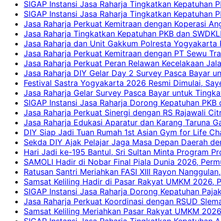
SIGAP Instansi Jasa Raharja Tingkatkan Kepatuhan 
SIGAP Instansi Jasa Raharja Tingkatkan Kepatuhan
Jasa Raharja Perkuat Kemitraan dengan Koperasi 
Jasa Raharja Tingkatkan Kepatuhan PKB dan SWDKLLJ
Jasa Raharja dan Unit Gakkum Polresta Yogyakarta P
Jasa Raharja Perkuat Kemitraan dengan PT Sewu Tra
Jasa Raharja Perkuat Peran Relawan Kecelakaan Jal
Jasa Raharja DIY Gelar Day 2 Survey Pasca Bayar un
Festival Sastra Yogyakarta 2026 Resmi Dimulai, Say
Jasa Raharja Gelar Survey Pasca Bayar untuk Tingka
SIGAP Instansi Jasa Raharja Dorong Kepatuhan PKB 
Jasa Raharja Perkuat Sinergi dengan RS Rajawali Citr
Jasa Raharja Edukasi Aparatur dan Karang Taruna Ga
DIY Siap Jadi Tuan Rumah 1st Asian Gym for Life Ch
Sekda DIY Ajak Pelajar Jaga Masa Depan Daerah de
Hari Jadi ke-195 Bantul, Sri Sultan Minta Program P
SAMOLI Hadir di Nobar Final Piala Dunia 2026, Per
Ratusan Santri Meriahkan FASI XIII Rayon Nanggulan,
Samsat Keliling Hadir di Pasar Rakyat UMKM 2026,
SIGAP Instansi Jasa Raharja Dorong Kepatuhan Pajak
Jasa Raharja Perkuat Koordinasi dengan RSUD Slem
Samsat Keliling Meriahkan Pasar Rakyat UMKM 2026
SIGAP Instansi Jasa Raharja Tingkatkan Kepatuhan A