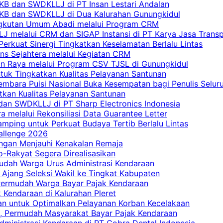
PKB dan SWDKLLJ di PT Insan Lestari Andalan
 PKB dan SWDKLLJ di Dua Kalurahan Gunungkidul
Angkutan Umum Abadi melalui Program CRM
 melalui CRM dan SIGAP Instansi di PT Karya Jasa Trans
erkuat Sinergi Tingkatkan Keselamatan Berlalu Lintas
ns Sejahtera melalui Kegiatan CRM
an Raya melalui Program CSV TJSL di Gunungkidul
tuk Tingkatkan Kualitas Pelayanan Santunan
embara Puisi Nasional Buka Kesempatan bagi Penulis Selur
tkan Kualitas Pelayanan Santunan
dan SWDKLLJ di PT Sharp Electronics Indonesia
a melalui Rekonsiliasi Data Guarantee Letter
mping untuk Perkuat Budaya Tertib Berlalu Lintas
allenge 2026
ngan Menjauhi Kenakalan Remaja
ro-Rakyat Segera Direalisasikan
mudah Warga Urus Administrasi Kendaraan
 Ajang Seleksi Wakil ke Tingkat Kabupaten
 Permudah Warga Bayar Pajak Kendaraan
 Kendaraan di Kalurahan Pleret
an untuk Optimalkan Pelayanan Korban Kecelakaan
, Permudah Masyarakat Bayar Pajak Kendaraan
dministrasi Kendaraan di PT Cobra Dental Indonesia