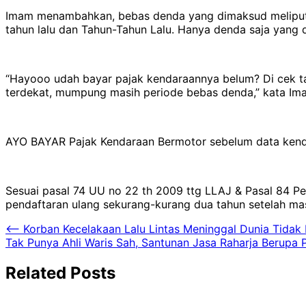
Imam menambahkan, bebas denda yang dimaksud meliputi
tahun lalu dan Tahun-Tahun Lalu. Hanya denda saja yang
“Hayooo udah bayar pajak kendaraannya belum? Di cek ta
terdekat, mumpung masih periode bebas denda,” kata Im
AYO BAYAR Pajak Kendaraan Bermotor sebelum data kend
Sesuai pasal 74 UU no 22 th 2009 ttg LLAJ & Pasal 84 P
pendaftaran ulang sekurang-kurang dua tahun setelah ma
Navigasi
⟵
Korban Kecelakaan Lalu Lintas Meninggal Dunia Tida
Tak Punya Ahli Waris Sah, Santunan Jasa Raharja Berupa
pos
Related Posts