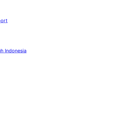
port
uh Indonesia