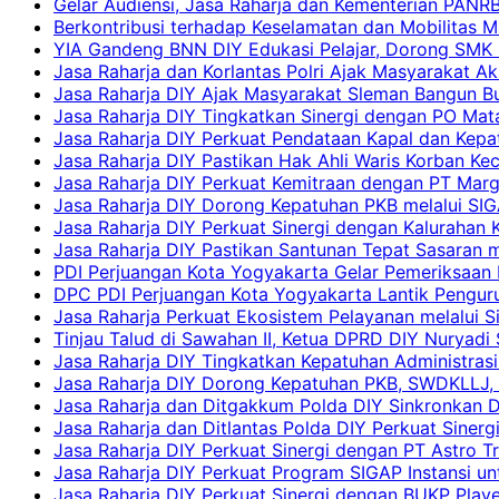
Gelar Audiensi, Jasa Raharja dan Kementerian PAN
Berkontribusi terhadap Keselamatan dan Mobilitas M
YIA Gandeng BNN DIY Edukasi Pelajar, Dorong SMK N
Jasa Raharja dan Korlantas Polri Ajak Masyarakat A
Jasa Raharja DIY Ajak Masyarakat Sleman Bangun Bud
Jasa Raharja DIY Tingkatkan Sinergi dengan PO Mat
Jasa Raharja DIY Perkuat Pendataan Kapal dan Kep
Jasa Raharja DIY Pastikan Hak Ahli Waris Korban Ke
Jasa Raharja DIY Perkuat Kemitraan dengan PT Ma
Jasa Raharja DIY Dorong Kepatuhan PKB melalui SIG
Jasa Raharja DIY Perkuat Sinergi dengan Kalurahan K
Jasa Raharja DIY Pastikan Santunan Tepat Sasaran m
PDI Perjuangan Kota Yogyakarta Gelar Pemeriksaan
DPC PDI Perjuangan Kota Yogyakarta Lantik Penguru
Jasa Raharja Perkuat Ekosistem Pelayanan melalui 
Tinjau Talud di Sawahan II, Ketua DPRD DIY Nuryadi
Jasa Raharja DIY Tingkatkan Kepatuhan Administrasi
Jasa Raharja DIY Dorong Kepatuhan PKB, SWDKLLJ, d
Jasa Raharja dan Ditgakkum Polda DIY Sinkronkan 
Jasa Raharja dan Ditlantas Polda DIY Perkuat Sinerg
Jasa Raharja DIY Perkuat Sinergi dengan PT Astro
Jasa Raharja DIY Perkuat Program SIGAP Instansi 
Jasa Raharja DIY Perkuat Sinergi dengan BUKP Pla