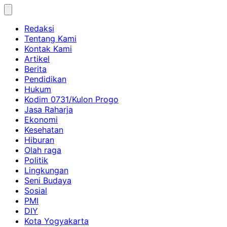
Skip
to
Redaksi
content
Tentang Kami
Kontak Kami
Artikel
Berita
Pendidikan
Hukum
Kodim 0731/Kulon Progo
Jasa Raharja
Ekonomi
Kesehatan
Hiburan
Olah raga
Politik
Lingkungan
Seni Budaya
Sosial
PMI
DIY
Kota Yogyakarta