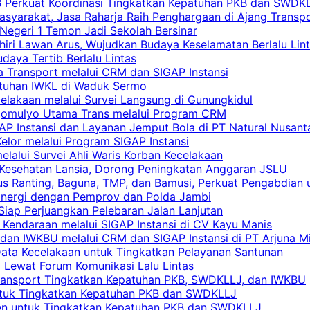
RB Perkuat Koordinasi Tingkatkan Kepatuhan PKB dan SWDK
asyarakat, Jasa Raharja Raih Penghargaan di Ajang Transp
egeri 1 Temon Jadi Sekolah Bersinar
khiri Lawan Arus, Wujudkan Budaya Keselamatan Berlalu Lin
aya Tertib Berlalu Lintas
a Transport melalui CRM dan SIGAP Instansi
atuhan IWKL di Waduk Sermo
celakaan melalui Survei Langsung di Gunungkidul
rgomulyo Utama Trans melalui Program CRM
AP Instansi dan Layanan Jemput Bola di PT Natural Nusant
elor melalui Program SIGAP Instansi
elalui Survei Ahli Waris Korban Kecelakaan
 Kesehatan Lansia, Dorong Peningkatan Anggaran JSLU
s Ranting, Baguna, TMP, dan Bamusi, Perkuat Pengabdian 
Sinergi dengan Pemprov dan Polda Jambi
 Siap Perjuangkan Pelebaran Jalan Lanjutan
 Kendaraan melalui SIGAP Instansi di CV Kayu Manis
an IWKBU melalui CRM dan SIGAP Instansi di PT Arjuna Mi
Data Kecelakaan untuk Tingkatkan Pelayanan Santunan
i Lewat Forum Komunikasi Lalu Lintas
 Transport Tingkatkan Kepatuhan PKB, SWDKLLJ, dan IWKBU
untuk Tingkatkan Kepatuhan PKB dan SWDKLLJ
yen untuk Tingkatkan Kepatuhan PKB dan SWDKLLJ