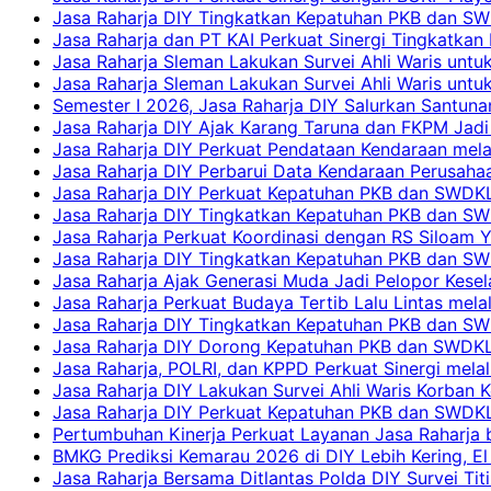
Jasa Raharja DIY Tingkatkan Kepatuhan PKB dan SW
Jasa Raharja dan PT KAI Perkuat Sinergi Tingkatkan 
Jasa Raharja Sleman Lakukan Survei Ahli Waris unt
Jasa Raharja Sleman Lakukan Survei Ahli Waris unt
Semester I 2026, Jasa Raharja DIY Salurkan Santun
Jasa Raharja DIY Ajak Karang Taruna dan FKPM Jadi 
Jasa Raharja DIY Perkuat Pendataan Kendaraan mela
Jasa Raharja DIY Perbarui Data Kendaraan Perusahaa
Jasa Raharja DIY Perkuat Kepatuhan PKB dan SWDKL
Jasa Raharja DIY Tingkatkan Kepatuhan PKB dan SWD
Jasa Raharja Perkuat Koordinasi dengan RS Siloam 
Jasa Raharja DIY Tingkatkan Kepatuhan PKB dan SW
Jasa Raharja Ajak Generasi Muda Jadi Pelopor Kesel
Jasa Raharja Perkuat Budaya Tertib Lalu Lintas mela
Jasa Raharja DIY Tingkatkan Kepatuhan PKB dan SWD
Jasa Raharja DIY Dorong Kepatuhan PKB dan SWDKLLJ
Jasa Raharja, POLRI, dan KPPD Perkuat Sinergi mela
Jasa Raharja DIY Lakukan Survei Ahli Waris Korban 
Jasa Raharja DIY Perkuat Kepatuhan PKB dan SWDKL
Pertumbuhan Kinerja Perkuat Layanan Jasa Raharja 
BMKG Prediksi Kemarau 2026 di DIY Lebih Kering, El 
Jasa Raharja Bersama Ditlantas Polda DIY Survei Ti