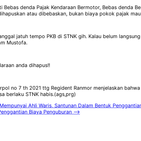
 Bebas denda Pajak Kendaraan Bermotor, Bebas denda Be
 dihapuskan atau dibebaskan, bukan biaya pokok pajak mau
nggal jatuh tempo PKB di STNK gih. Kalau belum langsung
am Mustofa.
araan anda dihapus!!
erpol no 7 th 2021 ttg Regident Ranmor menjelaskan bahw
sa berlaku STNK habis.(ags,prg)
k Mempunyai Ahli Waris, Santunan Dalam Bentuk Penggantia
 Penggantian Biaya Penguburan
⟶