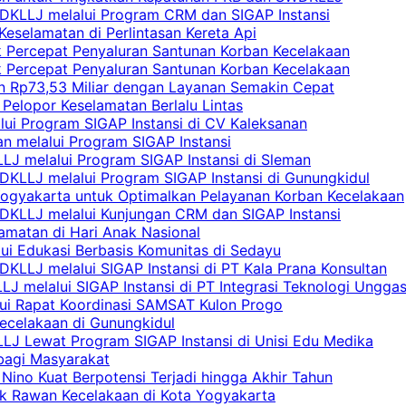
DKLLJ melalui Program CRM dan SIGAP Instansi
Keselamatan di Perlintasan Kereta Api
uk Percepat Penyaluran Santunan Korban Kecelakaan
uk Percepat Penyaluran Santunan Korban Kecelakaan
an Rp73,53 Miliar dengan Layanan Semakin Cepat
Pelopor Keselamatan Berlalu Lintas
lui Program SIGAP Instansi di CV Kaleksanan
n melalui Program SIGAP Instansi
LJ melalui Program SIGAP Instansi di Sleman
KLLJ melalui Program SIGAP Instansi di Gunungkidul
Yogyakarta untuk Optimalkan Pelayanan Korban Kecelakaan
DKLLJ melalui Kunjungan CRM dan SIGAP Instansi
amatan di Hari Anak Nasional
lui Edukasi Berbasis Komunitas di Sedayu
KLLJ melalui SIGAP Instansi di PT Kala Prana Konsultan
 melalui SIGAP Instansi di PT Integrasi Teknologi Ungga
lui Rapat Koordinasi SAMSAT Kulon Progo
Kecelakaan di Gunungkidul
LJ Lewat Program SIGAP Instansi di Unisi Edu Medika
bagi Masyarakat
Nino Kuat Berpotensi Terjadi hingga Akhir Tahun
tik Rawan Kecelakaan di Kota Yogyakarta