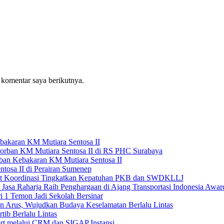
 komentar saya berikutnya.
bakaran KM Mutiara Sentosa II
orban KM Mutiara Sentosa II di RS PHC Surabaya
rban Kebakaran KM Mutiara Sentosa II
tosa II di Perairan Sumenep
uat Koordinasi Tingkatkan Kepatuhan PKB dan SWDKLLJ
, Jasa Raharja Raih Penghargaan di Ajang Transportasi Indonesia Awa
1 Temon Jadi Sekolah Bersinar
wan Arus, Wujudkan Budaya Keselamatan Berlalu Lintas
ib Berlalu Lintas
ort melalui CRM dan SIGAP Instansi