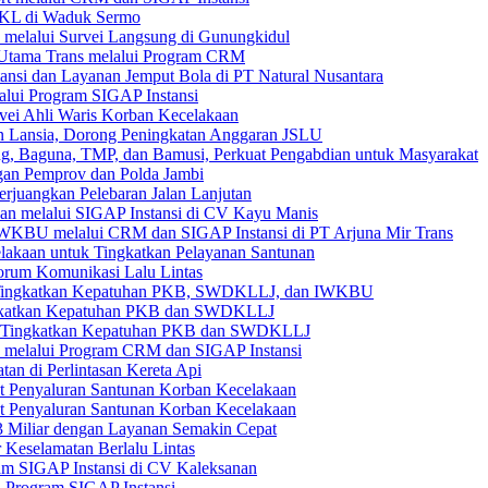
IWKL di Waduk Sermo
 melalui Survei Langsung di Gunungkidul
 Utama Trans melalui Program CRM
nsi dan Layanan Jemput Bola di PT Natural Nusantara
alui Program SIGAP Instansi
rvei Ahli Waris Korban Kecelakaan
an Lansia, Dorong Peningkatan Anggaran JSLU
g, Baguna, TMP, dan Bamusi, Perkuat Pengabdian untuk Masyarakat
ngan Pemprov dan Polda Jambi
rjuangkan Pelebaran Jalan Lanjutan
aan melalui SIGAP Instansi di CV Kayu Manis
KBU melalui CRM dan SIGAP Instansi di PT Arjuna Mir Trans
lakaan untuk Tingkatkan Pelayanan Santunan
Forum Komunikasi Lalu Lintas
ort Tingkatkan Kepatuhan PKB, SWDKLLJ, dan IWKBU
ingkatkan Kepatuhan PKB dan SWDKLLJ
tuk Tingkatkan Kepatuhan PKB dan SWDKLLJ
melalui Program CRM dan SIGAP Instansi
an di Perlintasan Kereta Api
at Penyaluran Santunan Korban Kecelakaan
at Penyaluran Santunan Korban Kecelakaan
3 Miliar dengan Layanan Semakin Cepat
Keselamatan Berlalu Lintas
ram SIGAP Instansi di CV Kaleksanan
i Program SIGAP Instansi