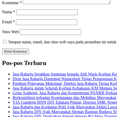
Komentar
*
Nama
*
Email
*
Situs Web
Simpan nama, email, dan situs web saya pada peramban ini untuk
Pos-pos Terbaru
Jasa Raharja Serahkan Santunan kepada Ahli Waris Korban Ke
Dirut Jasa Raharja Dampingi Wamenhub Tinjau Penanganan K
Pastikan Pelayanan Maksimal, Direksi Jasa Raharja Tinjau Ko
Jasa Raharja Jamin Seluruh Korban Kebakaran KM Mutiara Sen
Gelar Audiensi, Jasa Raharja dan Kementerian PANRB Perk
Berkontribusi terhadap Keselamatan dan Mobilitas Masyarakat
YIA Gandeng BNN DIY Edukasi Pelajar, Dorong SMK Negeri 
Jasa Raharja dan Korlantas Polri Ajak Masyarakat Akhiri La
Jasa Raharja DIY Ajak Masyarakat Sleman Bangun Budaya Tert
Jasa Raharja DIY Tingkatkan Sinergi dengan PO Mata Transp