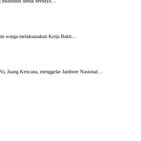
 disabilitas untuk berdaya…
antu warga melaksanakan Kerja Bakti…
BN), Juang Kencana, menggelar Jambore Nasional…