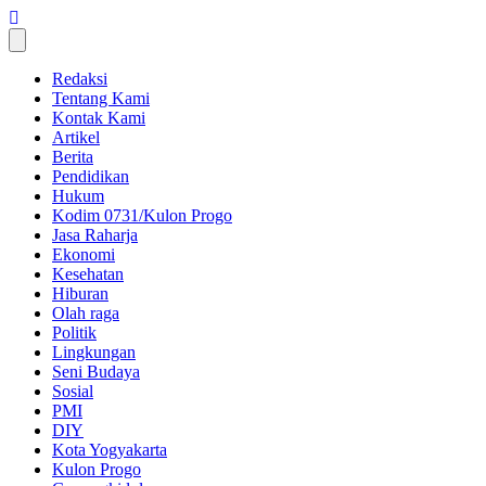
Skip
to
content
Redaksi
Tentang Kami
Kontak Kami
Artikel
Berita
Pendidikan
Hukum
Kodim 0731/Kulon Progo
Jasa Raharja
Ekonomi
Kesehatan
Hiburan
Olah raga
Politik
Lingkungan
Seni Budaya
Sosial
PMI
DIY
Kota Yogyakarta
Kulon Progo