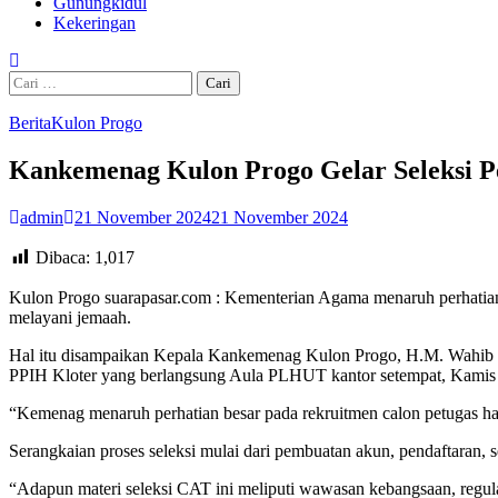
Gunungkidul
Kekeringan
Cari
untuk:
Berita
Kulon Progo
Kankemenag Kulon Progo Gelar Seleksi Pe
admin
21 November 2024
21 November 2024
Dibaca:
1,017
Kulon Progo suarapasar.com : Kementerian Agama menaruh perhatian be
melayani jemaah.
Hal itu disampaikan Kepala Kankemenag Kulon Progo, H.M. Wahib J
PPIH Kloter yang berlangsung Aula PLHUT kantor setempat, Kamis 
“Kemenag menaruh perhatian besar pada rekruitmen calon petugas haji
Serangkaian proses seleksi mulai dari pembuatan akun, pendaftaran, se
“Adapun materi seleksi CAT ini meliputi wawasan kebangsaan, regul