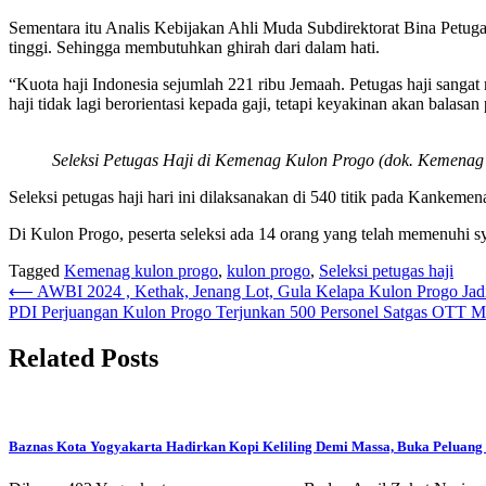
Sementara itu Analis Kebijakan Ahli Muda Subdirektorat Bina Petu
tinggi. Sehingga membutuhkan ghirah dari dalam hati.
“Kuota haji Indonesia sejumlah 221 ribu Jemaah. Petugas haji sangat
haji tidak lagi berorientasi kepada gaji, tetapi keyakinan akan balas
Seleksi Petugas Haji di Kemenag Kulon Progo (dok. Kemenag
Seleksi petugas haji hari ini dilaksanakan di 540 titik pada Kanke
Di Kulon Progo, peserta seleksi ada 14 orang yang telah memenuhi s
Tagged
Kemenag kulon progo
,
kulon progo
,
Seleksi petugas haji
Navigasi
⟵
AWBI 2024 , Kethak, Jenang Lot, Gula Kelapa Kulon Progo Ja
PDI Perjuangan Kulon Progo Terjunkan 500 Personel Satgas OTT M
pos
Related Posts
Baznas Kota Yogyakarta Hadirkan Kopi Keliling Demi Massa, Buka Peluang D