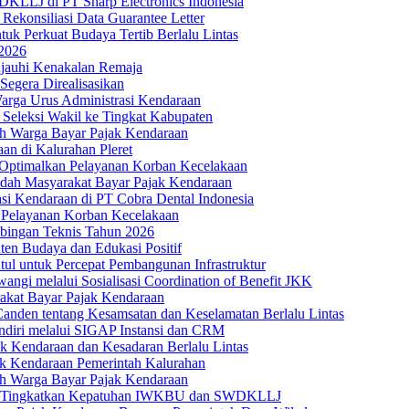
KLLJ di PT Sharp Electronics Indonesia
 Rekonsiliasi Data Guarantee Letter
uk Perkuat Budaya Tertib Berlalu Lintas
 2026
jauhi Kenakalan Remaja
Segera Direalisasikan
arga Urus Administrasi Kendaraan
Seleksi Wakil ke Tingkat Kabupaten
h Warga Bayar Pajak Kendaraan
an di Kalurahan Pleret
 Optimalkan Pelayanan Korban Kecelakaan
dah Masyarakat Bayar Pajak Kendaraan
asi Kendaraan di PT Cobra Dental Indonesia
 Pelayanan Korban Kecelakaan
mbingan Teknis Tahun 2026
en Budaya dan Edukasi Positif
l untuk Percepat Pembangunan Infrastruktur
ngi melalui Sosialisasi Coordination of Benefit JKK
rakat Bayar Pajak Kendaraan
anden tentang Kesamsatan dan Keselamatan Berlalu Lintas
ndiri melalui SIGAP Instansi dan CRM
k Kendaraan dan Kesadaran Berlalu Lintas
jak Kendaraan Pemerintah Kalurahan
h Warga Bayar Pajak Kendaraan
untuk Tingkatkan Kepatuhan IWKBU dan SWDKLLJ