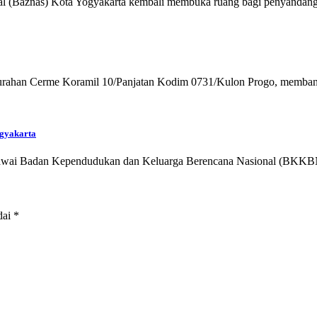
al (Baznas) Kota Yogyakarta kembali membuka ruang bagi penyandang
Kalurahan Cerme Koramil 10/Panjatan Kodim 0731/Kulon Progo, memb
ogyakarta
pegawai Badan Kependudukan dan Keluarga Berencana Nasional (BKK
dai
*