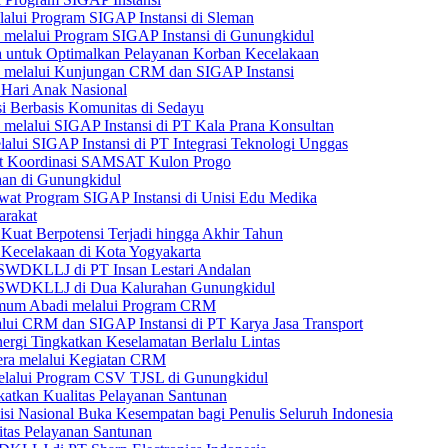
lui Program SIGAP Instansi di Sleman
elalui Program SIGAP Instansi di Gunungkidul
ta untuk Optimalkan Pelayanan Korban Kecelakaan
melalui Kunjungan CRM dan SIGAP Instansi
 Hari Anak Nasional
si Berbasis Komunitas di Sedayu
lalui SIGAP Instansi di PT Kala Prana Konsultan
i SIGAP Instansi di PT Integrasi Teknologi Unggas
pat Koordinasi SAMSAT Kulon Progo
aan di Gunungkidul
t Program SIGAP Instansi di Unisi Edu Medika
arakat
uat Berpotensi Terjadi hingga Akhir Tahun
 Kecelakaan di Kota Yogyakarta
 SWDKLLJ di PT Insan Lestari Andalan
n SWDKLLJ di Dua Kalurahan Gunungkidul
 Umum Abadi melalui Program CRM
i CRM dan SIGAP Instansi di PT Karya Jasa Transport
ergi Tingkatkan Keselamatan Berlalu Lintas
tera melalui Kegiatan CRM
melalui Program CSV TJSL di Gunungkidul
katkan Kualitas Pelayanan Santunan
isi Nasional Buka Kesempatan bagi Penulis Seluruh Indonesia
itas Pelayanan Santunan