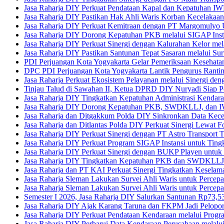
Jasa Raharja DIY Perkuat Pendataan Kapal dan Kepatuhan 
Jasa Raharja DIY Pastikan Hak Ahli Waris Korban Kecelakaan
Jasa Raharja DIY Perkuat Kemitraan dengan PT Margomulyo
Jasa Raharja DIY Dorong Kepatuhan PKB melalui SIGAP Insta
Jasa Raharja DIY Perkuat Sinergi dengan Kalurahan Kelor mel
Jasa Raharja DIY Pastikan Santunan Tepat Sasaran melalui Su
PDI Perjuangan Kota Yogyakarta Gelar Pemeriksaan Kesehat
DPC PDI Perjuangan Kota Yogyakarta Lantik Pengurus Rantin
Jasa Raharja Perkuat Ekosistem Pelayanan melalui Sinergi de
Tinjau Talud di Sawahan II, Ketua DPRD DIY Nuryadi Siap Pe
Jasa Raharja DIY Tingkatkan Kepatuhan Administrasi Kendar
Jasa Raharja DIY Dorong Kepatuhan PKB, SWDKLLJ, dan IW
Jasa Raharja dan Ditgakkum Polda DIY Sinkronkan Data Kece
Jasa Raharja dan Ditlantas Polda DIY Perkuat Sinergi Lewat 
Jasa Raharja DIY Perkuat Sinergi dengan PT Astro Transp
Jasa Raharja DIY Perkuat Program SIGAP Instansi untuk T
Jasa Raharja DIY Perkuat Sinergi dengan BUKP Playen un
Jasa Raharja DIY Tingkatkan Kepatuhan PKB dan SWDKLLJ 
Jasa Raharja dan PT KAI Perkuat Sinergi Tingkatkan Keselamat
Jasa Raharja Sleman Lakukan Survei Ahli Waris untuk Percep
Jasa Raharja Sleman Lakukan Survei Ahli Waris untuk Percep
Semester I 2026, Jasa Raharja DIY Salurkan Santunan Rp73,5
Jasa Raharja DIY Ajak Karang Taruna dan FKPM Jadi Pelopor 
Jasa Raharja DIY Perkuat Pendataan Kendaraan melalui Prog
Jasa Raharja DIY Perbarui Data Kendaraan Perusahaan melalu