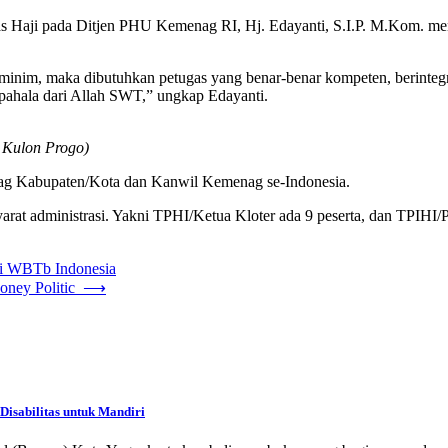
gas Haji pada Ditjen PHU Kemenag RI, Hj. Edayanti, S.I.P. M.Kom. m
 minim, maka dibutuhkan petugas yang benar-benar kompeten, berintegri
an pahala dari Allah SWT,” ungkap Edayanti.
 Kulon Progo)
menag Kabupaten/Kota dan Kanwil Kemenag se-Indonesia.
yarat administrasi. Yakni TPHI/Ketua Kloter ada 9 peserta, dan TPIH
di WBTb Indonesia
oney Politic
⟶
isabilitas untuk Mandiri