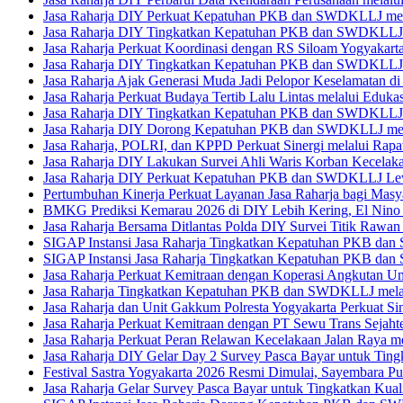
Jasa Raharja DIY Perkuat Kepatuhan PKB dan SWDKLLJ mela
Jasa Raharja DIY Tingkatkan Kepatuhan PKB dan SWDKLLJ m
Jasa Raharja Perkuat Koordinasi dengan RS Siloam Yogyakar
Jasa Raharja DIY Tingkatkan Kepatuhan PKB dan SWDKLLJ 
Jasa Raharja Ajak Generasi Muda Jadi Pelopor Keselamatan di
Jasa Raharja Perkuat Budaya Tertib Lalu Lintas melalui Eduka
Jasa Raharja DIY Tingkatkan Kepatuhan PKB dan SWDKLLJ me
Jasa Raharja DIY Dorong Kepatuhan PKB dan SWDKLLJ melalu
Jasa Raharja, POLRI, dan KPPD Perkuat Sinergi melalui Ra
Jasa Raharja DIY Lakukan Survei Ahli Waris Korban Kecelak
Jasa Raharja DIY Perkuat Kepatuhan PKB dan SWDKLLJ Lewa
Pertumbuhan Kinerja Perkuat Layanan Jasa Raharja bagi Masy
BMKG Prediksi Kemarau 2026 di DIY Lebih Kering, El Nino K
Jasa Raharja Bersama Ditlantas Polda DIY Survei Titik Rawan
SIGAP Instansi Jasa Raharja Tingkatkan Kepatuhan PKB dan
SIGAP Instansi Jasa Raharja Tingkatkan Kepatuhan PKB da
Jasa Raharja Perkuat Kemitraan dengan Koperasi Angkutan
Jasa Raharja Tingkatkan Kepatuhan PKB dan SWDKLLJ melalu
Jasa Raharja dan Unit Gakkum Polresta Yogyakarta Perkuat Sin
Jasa Raharja Perkuat Kemitraan dengan PT Sewu Trans Sejah
Jasa Raharja Perkuat Peran Relawan Kecelakaan Jalan Raya 
Jasa Raharja DIY Gelar Day 2 Survey Pasca Bayar untuk Ting
Festival Sastra Yogyakarta 2026 Resmi Dimulai, Sayembara Pu
Jasa Raharja Gelar Survey Pasca Bayar untuk Tingkatkan Kual