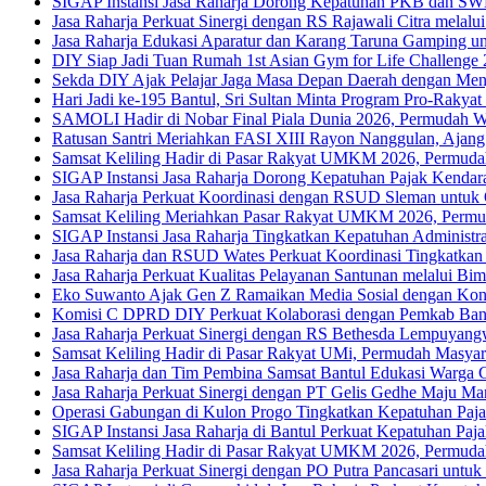
SIGAP Instansi Jasa Raharja Dorong Kepatuhan PKB dan SWD
Jasa Raharja Perkuat Sinergi dengan RS Rajawali Citra melalui
Jasa Raharja Edukasi Aparatur dan Karang Taruna Gamping unt
DIY Siap Jadi Tuan Rumah 1st Asian Gym for Life Challenge
Sekda DIY Ajak Pelajar Jaga Masa Depan Daerah dengan Men
Hari Jadi ke-195 Bantul, Sri Sultan Minta Program Pro-Rakyat 
SAMOLI Hadir di Nobar Final Piala Dunia 2026, Permudah W
Ratusan Santri Meriahkan FASI XIII Rayon Nanggulan, Ajang 
Samsat Keliling Hadir di Pasar Rakyat UMKM 2026, Permuda
SIGAP Instansi Jasa Raharja Dorong Kepatuhan Pajak Kendara
Jasa Raharja Perkuat Koordinasi dengan RSUD Sleman untuk
Samsat Keliling Meriahkan Pasar Rakyat UMKM 2026, Permu
SIGAP Instansi Jasa Raharja Tingkatkan Kepatuhan Administr
Jasa Raharja dan RSUD Wates Perkuat Koordinasi Tingkatkan
Jasa Raharja Perkuat Kualitas Pelayanan Santunan melalui Bi
Eko Suwanto Ajak Gen Z Ramaikan Media Sosial dengan Kont
Komisi C DPRD DIY Perkuat Kolaborasi dengan Pemkab Bantu
Jasa Raharja Perkuat Sinergi dengan RS Bethesda Lempuyangwa
Samsat Keliling Hadir di Pasar Rakyat UMi, Permudah Masya
Jasa Raharja dan Tim Pembina Samsat Bantul Edukasi Warga C
Jasa Raharja Perkuat Sinergi dengan PT Gelis Gedhe Maju Ma
Operasi Gabungan di Kulon Progo Tingkatkan Kepatuhan Paja
SIGAP Instansi Jasa Raharja di Bantul Perkuat Kepatuhan Pa
Samsat Keliling Hadir di Pasar Rakyat UMKM 2026, Permuda
Jasa Raharja Perkuat Sinergi dengan PO Putra Pancasari 