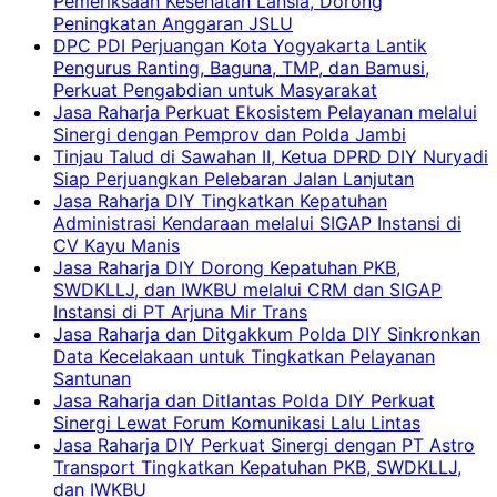
Pemeriksaan Kesehatan Lansia, Dorong
Peningkatan Anggaran JSLU
DPC PDI Perjuangan Kota Yogyakarta Lantik
Pengurus Ranting, Baguna, TMP, dan Bamusi,
Perkuat Pengabdian untuk Masyarakat
Jasa Raharja Perkuat Ekosistem Pelayanan melalui
Sinergi dengan Pemprov dan Polda Jambi
Tinjau Talud di Sawahan II, Ketua DPRD DIY Nuryadi
Siap Perjuangkan Pelebaran Jalan Lanjutan
Jasa Raharja DIY Tingkatkan Kepatuhan
Administrasi Kendaraan melalui SIGAP Instansi di
CV Kayu Manis
Jasa Raharja DIY Dorong Kepatuhan PKB,
SWDKLLJ, dan IWKBU melalui CRM dan SIGAP
Instansi di PT Arjuna Mir Trans
Jasa Raharja dan Ditgakkum Polda DIY Sinkronkan
Data Kecelakaan untuk Tingkatkan Pelayanan
Santunan
Jasa Raharja dan Ditlantas Polda DIY Perkuat
Sinergi Lewat Forum Komunikasi Lalu Lintas
Jasa Raharja DIY Perkuat Sinergi dengan PT Astro
Transport Tingkatkan Kepatuhan PKB, SWDKLLJ,
dan IWKBU