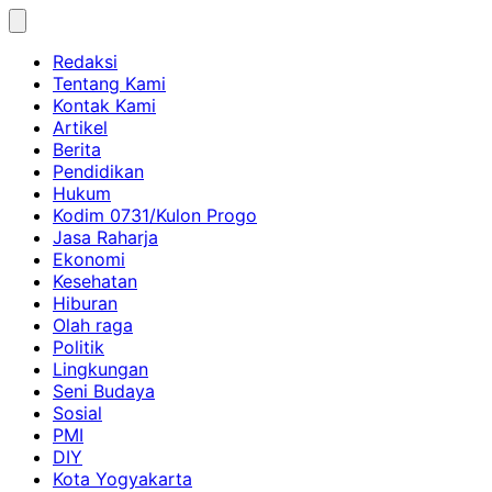
Skip
to
Redaksi
content
Tentang Kami
Kontak Kami
Artikel
Berita
Pendidikan
Hukum
Kodim 0731/Kulon Progo
Jasa Raharja
Ekonomi
Kesehatan
Hiburan
Olah raga
Politik
Lingkungan
Seni Budaya
Sosial
PMI
DIY
Kota Yogyakarta