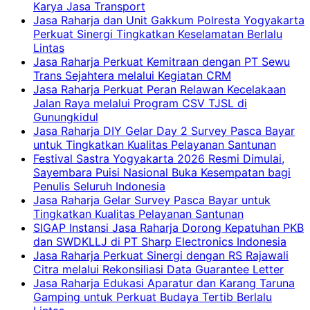
Karya Jasa Transport
Jasa Raharja dan Unit Gakkum Polresta Yogyakarta
Perkuat Sinergi Tingkatkan Keselamatan Berlalu
Lintas
Jasa Raharja Perkuat Kemitraan dengan PT Sewu
Trans Sejahtera melalui Kegiatan CRM
Jasa Raharja Perkuat Peran Relawan Kecelakaan
Jalan Raya melalui Program CSV TJSL di
Gunungkidul
Jasa Raharja DIY Gelar Day 2 Survey Pasca Bayar
untuk Tingkatkan Kualitas Pelayanan Santunan
Festival Sastra Yogyakarta 2026 Resmi Dimulai,
Sayembara Puisi Nasional Buka Kesempatan bagi
Penulis Seluruh Indonesia
Jasa Raharja Gelar Survey Pasca Bayar untuk
Tingkatkan Kualitas Pelayanan Santunan
SIGAP Instansi Jasa Raharja Dorong Kepatuhan PKB
dan SWDKLLJ di PT Sharp Electronics Indonesia
Jasa Raharja Perkuat Sinergi dengan RS Rajawali
Citra melalui Rekonsiliasi Data Guarantee Letter
Jasa Raharja Edukasi Aparatur dan Karang Taruna
Gamping untuk Perkuat Budaya Tertib Berlalu