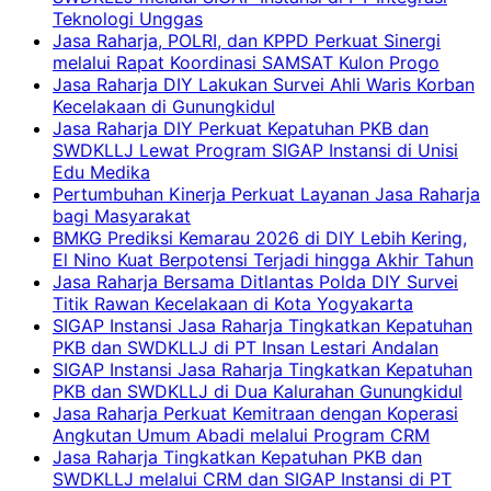
Teknologi Unggas
Jasa Raharja, POLRI, dan KPPD Perkuat Sinergi
melalui Rapat Koordinasi SAMSAT Kulon Progo
Jasa Raharja DIY Lakukan Survei Ahli Waris Korban
Kecelakaan di Gunungkidul
Jasa Raharja DIY Perkuat Kepatuhan PKB dan
SWDKLLJ Lewat Program SIGAP Instansi di Unisi
Edu Medika
Pertumbuhan Kinerja Perkuat Layanan Jasa Raharja
bagi Masyarakat
BMKG Prediksi Kemarau 2026 di DIY Lebih Kering,
El Nino Kuat Berpotensi Terjadi hingga Akhir Tahun
Jasa Raharja Bersama Ditlantas Polda DIY Survei
Titik Rawan Kecelakaan di Kota Yogyakarta
SIGAP Instansi Jasa Raharja Tingkatkan Kepatuhan
PKB dan SWDKLLJ di PT Insan Lestari Andalan
SIGAP Instansi Jasa Raharja Tingkatkan Kepatuhan
PKB dan SWDKLLJ di Dua Kalurahan Gunungkidul
Jasa Raharja Perkuat Kemitraan dengan Koperasi
Angkutan Umum Abadi melalui Program CRM
Jasa Raharja Tingkatkan Kepatuhan PKB dan
SWDKLLJ melalui CRM dan SIGAP Instansi di PT