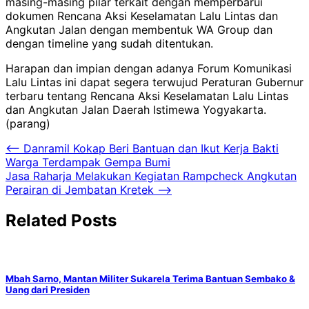
masing-masing pilar terkait dengan memperbarui
dokumen Rencana Aksi Keselamatan Lalu Lintas dan
Angkutan Jalan dengan membentuk WA Group dan
dengan timeline yang sudah ditentukan.
Harapan dan impian dengan adanya Forum Komunikasi
Lalu Lintas ini dapat segera terwujud Peraturan Gubernur
terbaru tentang Rencana Aksi Keselamatan Lalu Lintas
dan Angkutan Jalan Daerah Istimewa Yogyakarta.
(parang)
Navigasi
⟵
Danramil Kokap Beri Bantuan dan Ikut Kerja Bakti
Warga Terdampak Gempa Bumi
pos
Jasa Raharja Melakukan Kegiatan Rampcheck Angkutan
Perairan di Jembatan Kretek
⟶
Related Posts
Mbah Sarno, Mantan Militer Sukarela Terima Bantuan Sembako &
Uang dari Presiden