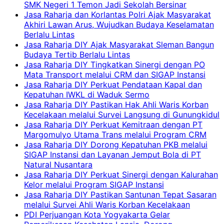
SMK Negeri 1 Temon Jadi Sekolah Bersinar
Jasa Raharja dan Korlantas Polri Ajak Masyarakat
Akhiri Lawan Arus, Wujudkan Budaya Keselamatan
Berlalu Lintas
Jasa Raharja DIY Ajak Masyarakat Sleman Bangun
Budaya Tertib Berlalu Lintas
Jasa Raharja DIY Tingkatkan Sinergi dengan PO
Mata Transport melalui CRM dan SIGAP Instansi
Jasa Raharja DIY Perkuat Pendataan Kapal dan
Kepatuhan IWKL di Waduk Sermo
Jasa Raharja DIY Pastikan Hak Ahli Waris Korban
Kecelakaan melalui Survei Langsung di Gunungkidul
Jasa Raharja DIY Perkuat Kemitraan dengan PT
Margomulyo Utama Trans melalui Program CRM
Jasa Raharja DIY Dorong Kepatuhan PKB melalui
SIGAP Instansi dan Layanan Jemput Bola di PT
Natural Nusantara
Jasa Raharja DIY Perkuat Sinergi dengan Kalurahan
Kelor melalui Program SIGAP Instansi
Jasa Raharja DIY Pastikan Santunan Tepat Sasaran
melalui Survei Ahli Waris Korban Kecelakaan
PDI Perjuangan Kota Yogyakarta Gelar