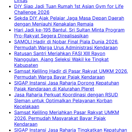
Lintas
DIY Siap Jadi Tuan Rumah 1st Asian Gym for Life
Challenge 2026
Sekda DIY Ajak Pelajar Jaga Masa Depan Daerah
dengan Menjauhi Kenakalan Remaja
Hari Jadi ke-195 Bantul, Sri Sultan Minta Program
Pro-Rakyat Segera Direalisasikan
SAMOLI Hadir di Nobar Final Piala Dunia 2026,
Permudah Warga Urus Administrasi Kendaraan
Ratusan Santri Meriahkan FASI XIII Rayon
Nanggulan, Ajang Seleksi Wakil ke Tingkat
Kabupaten
Samsat Keliling Hadir di Pasar Rakyat UMKM 2026,
Permudah Warga Bayar Pajak Kendaraan
SIGAP Instansi Jasa Raharja Dorong Kepatuhan
Pajak Kendaraan di Kalurahan Pleret
Jasa Raharja Perkuat Koordinasi dengan RSUD
Sleman untuk Optimalkan Pelayanan Korban
Kecelakaan
Samsat Keliling Meriahkan Pasar Rakyat UMKM
2026, Permudah Masyarakat Bayar Pajak
Kendaraan
SIGAP Instansi Jasa Raharja Tingkatkan Kepatuhan