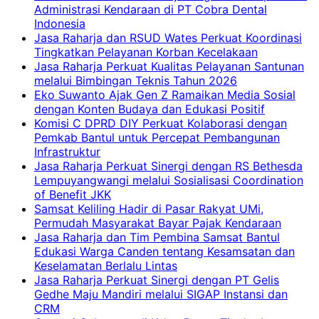
Administrasi Kendaraan di PT Cobra Dental
Indonesia
Jasa Raharja dan RSUD Wates Perkuat Koordinasi
Tingkatkan Pelayanan Korban Kecelakaan
Jasa Raharja Perkuat Kualitas Pelayanan Santunan
melalui Bimbingan Teknis Tahun 2026
Eko Suwanto Ajak Gen Z Ramaikan Media Sosial
dengan Konten Budaya dan Edukasi Positif
Komisi C DPRD DIY Perkuat Kolaborasi dengan
Pemkab Bantul untuk Percepat Pembangunan
Infrastruktur
Jasa Raharja Perkuat Sinergi dengan RS Bethesda
Lempuyangwangi melalui Sosialisasi Coordination
of Benefit JKK
Samsat Keliling Hadir di Pasar Rakyat UMi,
Permudah Masyarakat Bayar Pajak Kendaraan
Jasa Raharja dan Tim Pembina Samsat Bantul
Edukasi Warga Canden tentang Kesamsatan dan
Keselamatan Berlalu Lintas
Jasa Raharja Perkuat Sinergi dengan PT Gelis
Gedhe Maju Mandiri melalui SIGAP Instansi dan
CRM