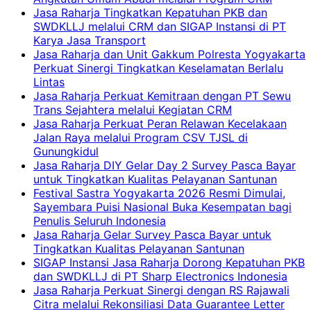
Jasa Raharja Tingkatkan Kepatuhan PKB dan
SWDKLLJ melalui CRM dan SIGAP Instansi di PT
Karya Jasa Transport
Jasa Raharja dan Unit Gakkum Polresta Yogyakarta
Perkuat Sinergi Tingkatkan Keselamatan Berlalu
Lintas
Jasa Raharja Perkuat Kemitraan dengan PT Sewu
Trans Sejahtera melalui Kegiatan CRM
Jasa Raharja Perkuat Peran Relawan Kecelakaan
Jalan Raya melalui Program CSV TJSL di
Gunungkidul
Jasa Raharja DIY Gelar Day 2 Survey Pasca Bayar
untuk Tingkatkan Kualitas Pelayanan Santunan
Festival Sastra Yogyakarta 2026 Resmi Dimulai,
Sayembara Puisi Nasional Buka Kesempatan bagi
Penulis Seluruh Indonesia
Jasa Raharja Gelar Survey Pasca Bayar untuk
Tingkatkan Kualitas Pelayanan Santunan
SIGAP Instansi Jasa Raharja Dorong Kepatuhan PKB
dan SWDKLLJ di PT Sharp Electronics Indonesia
Jasa Raharja Perkuat Sinergi dengan RS Rajawali
Citra melalui Rekonsiliasi Data Guarantee Letter