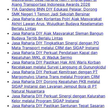
Ajang Transportasi Indonesia Awards 2026
YIA Gandeng BNN DIY Edukasi Pelajar, Dorong
SMK Negeri 1 Temon Jadi Sekolah Bersinar
Jasa Raharja dan Korlantas Polri Ajak Masyarakat
Akhiri Lawan Arus, Wujudkan Budaya Keselamatan
Berlalu Lintas
Jasa Raharja DIY Ajak Masyarakat Sleman Bangun
Budaya Tertib Berlalu Lintas
Jasa Raharja DIY Tingkatkan Sinergi dengan PO
Mata Transport melalui CRM dan SIGAP Instansi
Jasa Raharja DIY Perkuat Pendataan Kapal dan
Kepatuhan IWKL di Waduk Sermo
Jasa Raharja DIY Pastikan Hak Ahli Waris Korban
Kecelakaan melalui Survei Langsung di Gunungkidul
Jasa Raharja DIY Perkuat Kemitraan dengan PT
Margomulyo Utama Trans melalui Program CRM
Jasa Raharja DIY Dorong Kepatuhan PKB melalui
SIGAP Instansi dan Layanan Jemput Bola di PT
Natural Nusantara
Jasa Raharja DIY Perkuat Sinergi dengan Kalurahan
Kelor melalui Program SIGAP Instansi
Jasa Raharja DIY Pastikan Santunan Tepat Sasaran