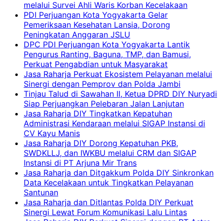
melalui Survei Ahli Waris Korban Kecelakaan
PDI Perjuangan Kota Yogyakarta Gelar
Pemeriksaan Kesehatan Lansia, Dorong
Peningkatan Anggaran JSLU
DPC PDI Perjuangan Kota Yogyakarta Lantik
Pengurus Ranting, Baguna, TMP, dan Bamusi,
Perkuat Pengabdian untuk Masyarakat
Jasa Raharja Perkuat Ekosistem Pelayanan melalui
Sinergi dengan Pemprov dan Polda Jambi
Tinjau Talud di Sawahan II, Ketua DPRD DIY Nuryadi
Siap Perjuangkan Pelebaran Jalan Lanjutan
Jasa Raharja DIY Tingkatkan Kepatuhan
Administrasi Kendaraan melalui SIGAP Instansi di
CV Kayu Manis
Jasa Raharja DIY Dorong Kepatuhan PKB,
SWDKLLJ, dan IWKBU melalui CRM dan SIGAP
Instansi di PT Arjuna Mir Trans
Jasa Raharja dan Ditgakkum Polda DIY Sinkronkan
Data Kecelakaan untuk Tingkatkan Pelayanan
Santunan
Jasa Raharja dan Ditlantas Polda DIY Perkuat
Sinergi Lewat Forum Komunikasi Lalu Lintas