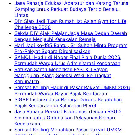
Jasa Raharja Edukasi Aparatur dan Karang Taruna
Gamping untuk Perkuat Budaya Tertib Berlalu
Lintas
DIY Siap Jadi Tuan Rumah 1st Asian Gym for Life
Challenge 2026
Sekda DIY Ajak Pelajar Jaga Masa Depan Daerah
dengan Menjauhi Kenakalan Remaja
Hari Jadi ke-195 Bantul, Sri Sultan Minta Program
Pro-Rakyat Segera Direalisasikan
SAMOLI Hadir di Nobar Final Piala Dunia 2026,
Permudah Warga Urus Administrasi Kendaraan
Ratusan Santri Meriahkan FASI XIII Rayon
Nanggulan, Ajang Seleksi Wakil ke Tingkat
Kabupaten
Samsat Keliling Hadir di Pasar Rakyat UMKM 2026,
Permudah Warga Bayar Pajak Kendaraan
SIGAP Instansi Jasa Raharja Dorong Kepatuhan
Pajak Kendaraan di Kalurahan Pleret
Jasa Raharja Perkuat Koordinasi dengan RSUD
Sleman untuk Optimalkan Pelayanan Korban
Kecelakaan
Samsat Keliling Meriahkan Pasar Rakyat UMKM