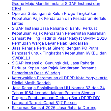
Gedhe Maju Mandiri melalui SIGAP Instansi dan
CRM
Operasi Gabungan di Kulon Progo Tingkatkan
Kepatuhan Pajak Kendaraan dan Kesadaran Berlalu
Lintas
SIGAP Instansi Jasa Raharja di Bantul Perkuat
Kepatuhan Pajak Kendaraan Pemerintah Kalurahan
Samsat Keliling Hadir di Pasar Rakyat UMKM 2026,
Permudah Warga Bayar Pajak Kendaraan
Jasa Raharja Perkuat Sinergi dengan PO Putra
Pancasari untuk Tingkatkan Kepatuhan IWKBU dan
SWDKLLJ
SIGAP Instansi di Gunungkidul, Jasa Raharja
Perkuat Kepatuhan Pajak Kendaraan Bersama
Pemerintah Desa Wiladeg
Keterwakilan Perempuan di DPRD Kota Yogyakarta
Dinilai Masih Rendah
Jasa Raharja Sosialisasikan UU Nomor 33 dan 34
Tahun 1964 kepada Jajaran Polresta Sleman
Progres Pembangunan Gedung Baru DPRD DIY
Lampaui Target, Capai 81,7 Persen
Rakornas Samsat 2026, Jasa Raharja Dorong