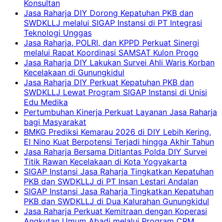
Konsultan
Jasa Raharja DIY Dorong Kepatuhan PKB dan
SWDKLLJ melalui SIGAP Instansi di PT Integrasi
Teknologi Unggas
Jasa Raharja, POLRI, dan KPPD Perkuat Sinergi
melalui Rapat Koordinasi SAMSAT Kulon Progo
Jasa Raharja DIY Lakukan Survei Ahli Waris Korban
Kecelakaan di Gunungkidul
Jasa Raharja DIY Perkuat Kepatuhan PKB dan
SWDKLLJ Lewat Program SIGAP Instansi di Unisi
Edu Medika
Pertumbuhan Kinerja Perkuat Layanan Jasa Raharja
bagi Masyarakat
BMKG Prediksi Kemarau 2026 di DIY Lebih Kering,
El Nino Kuat Berpotensi Terjadi hingga Akhir Tahun
Jasa Raharja Bersama Ditlantas Polda DIY Survei
Titik Rawan Kecelakaan di Kota Yogyakarta
SIGAP Instansi Jasa Raharja Tingkatkan Kepatuhan
PKB dan SWDKLLJ di PT Insan Lestari Andalan
SIGAP Instansi Jasa Raharja Tingkatkan Kepatuhan
PKB dan SWDKLLJ di Dua Kalurahan Gunungkidul
Jasa Raharja Perkuat Kemitraan dengan Koperasi
Angkutan Umum Abadi melalui Program CRM