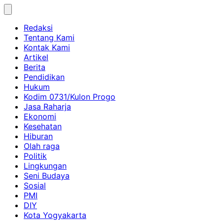
Skip
to
Redaksi
content
Tentang Kami
Kontak Kami
Artikel
Berita
Pendidikan
Hukum
Kodim 0731/Kulon Progo
Jasa Raharja
Ekonomi
Kesehatan
Hiburan
Olah raga
Politik
Lingkungan
Seni Budaya
Sosial
PMI
DIY
Kota Yogyakarta