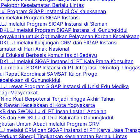
Pelopor Keselamatan Berlalu Lintas
lui Program SIGAP Instansi di CV Kaleksanan
n melalui Program SIGAP Instansi
LJ melalui Program SIGAP Instansi di Sleman
KLLJ melalui Program SIGAP Instansi di Gunungkidul
Yogyakarta untuk Optimalkan Pelayanan Korban Kecelakaan
DKLLJ melalui Kunjungan CRM dan SIGAP Instansi
amatan di Hari Anak Nasional
lui Edukasi Berbasis Komunitas di Sedayu
KLLJ melalui SIGAP Instansi di PT Kala Prana Konsultan
 melalui SIGAP Instansi di PT Integrasi Teknologi Ungga
lui Rapat Koordinasi SAMSAT Kulon Progo
Kecelakaan di Gunungkidul
LJ Lewat Program SIGAP Instansi di Unisi Edu Medika
bagi Masyarakat
Nino Kuat Berpotensi Terjadi hingga Akhir Tahun
tik Rawan Kecelakaan di Kota Yogyakarta
PKB dan SWDKLLJ di PT Insan Lestari Andalan
 PKB dan SWDKLLJ di Dua Kalurahan Gunungkidul
Angkutan Umum Abadi melalui Program CRM
 melalui CRM dan SIGAP Instansi di PT Karya Jasa Trans
erkuat Sinergi Tingkatkan Keselamatan Berlalu Lintas