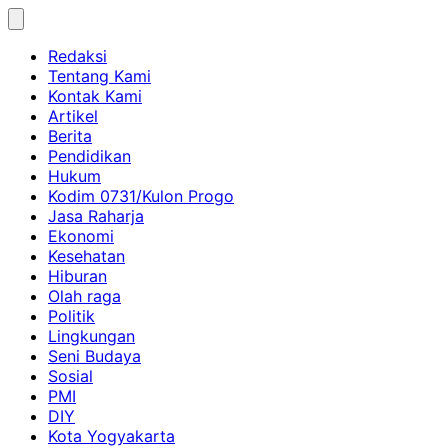
Skip
to
Redaksi
content
Tentang Kami
Kontak Kami
Artikel
Berita
Pendidikan
Hukum
Kodim 0731/Kulon Progo
Jasa Raharja
Ekonomi
Kesehatan
Hiburan
Olah raga
Politik
Lingkungan
Seni Budaya
Sosial
PMI
DIY
Kota Yogyakarta