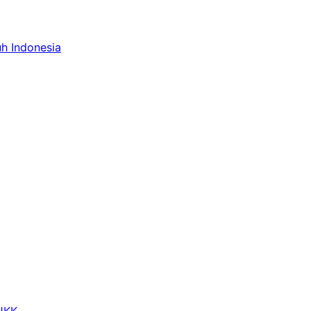
uh Indonesia
 JKK