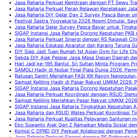
Jasa Raharja Perkuat Kemitraan dengan PT Sewu Tra
Jasa Raharja Perkuat Peran Relawan Kecelakaan Jal
Jasa Raharja DIY Gelar Day 2 Survey Pasca Bayar un
Festival Sastra Yogyakarta 2026 Resmi Dimulai, Say
Jasa Raharja Gelar Survey Pasca Bayar untuk Tingka
SIGAP Instansi Jasa Raharja Dorong Kepatuhan PKB 
Jasa Raharja Perkuat Sinergi dengan RS Rajawali Citr
Jasa Raharja Edukasi Aparatur dan Karang Taruna Ga
DIY Siap Jadi Tuan Rumah 1st Asian Gym for Life Ch
Sekda DIY Ajak Pelajar Jaga Masa Depan Daerah de
Hari Jadi ke-195 Bantul, Sri Sultan Minta Program P
SAMOLI Hadir di Nobar Final Piala Dunia 2026, Per
Ratusan Santri Meriahkan FASI XIII Rayon Nanggulan,
Samsat Keliling Hadir di Pasar Rakyat UMKM 2026,
SIGAP Instansi Jasa Raharja Dorong Kepatuhan Pajak
Jasa Raharja Perkuat Koordinasi dengan RSUD Slem
Samsat Keliling Meriahkan Pasar Rakyat UMKM 2026
SIGAP Instansi Jasa Raharja Tingkatkan Kepatuhan A
Jasa Raharja dan RSUD Wates Perkuat Koordinasi T
Jasa Raharja Perkuat Kualitas Pelayanan Santunan m
Eko Suwanto Ajak Gen Z Ramaikan Media Sosial den
Komisi C DPRD DIY Perkuat Kolaborasi dengan Pemk
Jasa Raharja Perkuat Sinergi dengan RS Bethesda Le