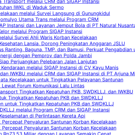
a Transport melalui CRM dan SIGAP Instansi
atuhan IWKL di Waduk Sermo
celakaan melalui Survei Langsung di Gunungkidul
rgomulyo Utama Trans melalui Program CRM
AP Instansi dan Layanan Jemput Bola di PT Natural Nusant
elor melalui Program SIGAP Instansi
elalui Survei Ahli Waris Korban Kecelakaan
 Kesehatan Lansia, Dorong Peningkatan Anggaran JSLU
s Ranting, Baguna, TMP, dan Bamusi, Perkuat Pengabdian 
Sinergi dengan Pemprov dan Polda Jambi
 Siap Perjuangkan Pelebaran Jalan Lanjutan
 Kendaraan melalui SIGAP Instansi di CV Kayu Manis
an IWKBU melalui CRM dan SIGAP Instansi di PT Arjuna Mi
Data Kecelakaan untuk Tingkatkan Pelayanan Santunan
i Lewat Forum Komunikasi Lalu Lintas
 Transport Tingkatkan Kepatuhan PKB, SWDKLLJ, dan IWKBU
untuk Tingkatkan Kepatuhan PKB dan SWDKLLJ
yen untuk Tingkatkan Kepatuhan PKB dan SWDKLLJ
DKLLJ melalui Program CRM dan SIGAP Instansi
Keselamatan di Perlintasan Kereta Api
uk Percepat Penyaluran Santunan Korban Kecelakaan
uk Percepat Penyaluran Santunan Korban Kecelakaan
an Rp73,53 Miliar dengan Layanan Semakin Cepat