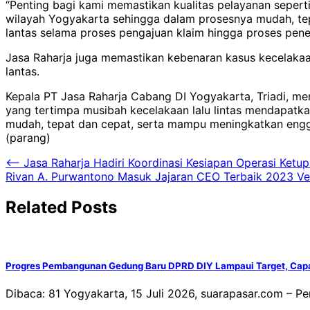
“Penting bagi kami memastikan kualitas pelayanan seperti
wilayah Yogyakarta sehingga dalam prosesnya mudah, tep
lantas selama proses pengajuan klaim hingga proses pener
Jasa Raharja juga memastikan kebenaran kasus kecelakaan
lantas.
Kepala PT Jasa Raharja Cabang DI Yogyakarta, Triadi, 
yang tertimpa musibah kecelakaan lalu lintas mendapatk
mudah, tepat dan cepat, serta mampu meningkatkan engg
(parang)
Navigasi
⟵
Jasa Raharja Hadiri Koordinasi Kesiapan Operasi Ket
Rivan A. Purwantono Masuk Jajaran CEO Terbaik 2023 Ve
pos
Related Posts
Progres Pembangunan Gedung Baru DPRD DIY Lampaui Target, Capa
Dibaca: 81 Yogyakarta, 15 Juli 2026, suarapasar.com –