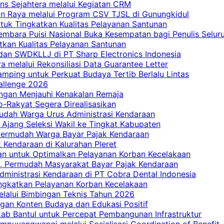
ns Sejahtera melalui Kegiatan CRM
an Raya melalui Program CSV TJSL di Gunungkidul
tuk Tingkatkan Kualitas Pelayanan Santunan
embara Puisi Nasional Buka Kesempatan bagi Penulis Selur
tkan Kualitas Pelayanan Santunan
dan SWDKLLJ di PT Sharp Electronics Indonesia
a melalui Rekonsiliasi Data Guarantee Letter
mping untuk Perkuat Budaya Tertib Berlalu Lintas
allenge 2026
ngan Menjauhi Kenakalan Remaja
ro-Rakyat Segera Direalisasikan
mudah Warga Urus Administrasi Kendaraan
 Ajang Seleksi Wakil ke Tingkat Kabupaten
 Permudah Warga Bayar Pajak Kendaraan
 Kendaraan di Kalurahan Pleret
an untuk Optimalkan Pelayanan Korban Kecelakaan
, Permudah Masyarakat Bayar Pajak Kendaraan
dministrasi Kendaraan di PT Cobra Dental Indonesia
ingkatkan Pelayanan Korban Kecelakaan
elalui Bimbingan Teknis Tahun 2026
gan Konten Budaya dan Edukasi Positif
ab Bantul untuk Percepat Pembangunan Infrastruktur
mpuyangwangi melalui Sosialisasi Coordination of Benefit