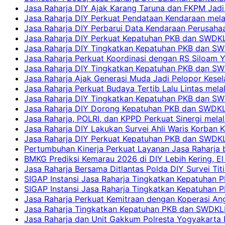
Jasa Raharja DIY Ajak Karang Taruna dan FKPM Jadi 
Jasa Raharja DIY Perkuat Pendataan Kendaraan mela
Jasa Raharja DIY Perbarui Data Kendaraan Perusahaa
Jasa Raharja DIY Perkuat Kepatuhan PKB dan SWDKL
Jasa Raharja DIY Tingkatkan Kepatuhan PKB dan SWD
Jasa Raharja Perkuat Koordinasi dengan RS Siloam 
Jasa Raharja DIY Tingkatkan Kepatuhan PKB dan SW
Jasa Raharja Ajak Generasi Muda Jadi Pelopor Kesel
Jasa Raharja Perkuat Budaya Tertib Lalu Lintas mela
Jasa Raharja DIY Tingkatkan Kepatuhan PKB dan SWD
Jasa Raharja DIY Dorong Kepatuhan PKB dan SWDKLLJ
Jasa Raharja, POLRI, dan KPPD Perkuat Sinergi mela
Jasa Raharja DIY Lakukan Survei Ahli Waris Korban 
Jasa Raharja DIY Perkuat Kepatuhan PKB dan SWDKL
Pertumbuhan Kinerja Perkuat Layanan Jasa Raharja 
BMKG Prediksi Kemarau 2026 di DIY Lebih Kering, El 
Jasa Raharja Bersama Ditlantas Polda DIY Survei Ti
SIGAP Instansi Jasa Raharja Tingkatkan Kepatuhan 
SIGAP Instansi Jasa Raharja Tingkatkan Kepatuhan
Jasa Raharja Perkuat Kemitraan dengan Koperasi 
Jasa Raharja Tingkatkan Kepatuhan PKB dan SWDKLLJ
Jasa Raharja dan Unit Gakkum Polresta Yogyakarta P