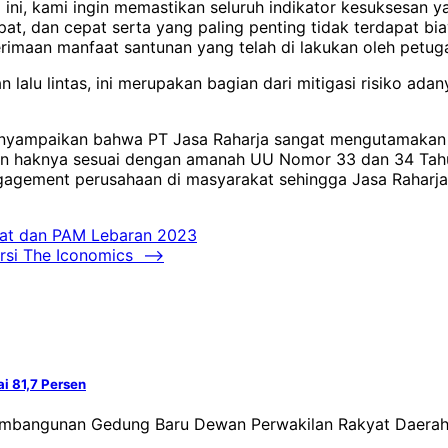
 ini, kami ingin memastikan seluruh indikator kesuksesan y
at, dan cepat serta yang paling penting tidak terdapat b
imaan manfaat santunan yang telah di lakukan oleh petugas 
 lalu lintas, ini merupakan bagian dari mitigasi risiko a
menyampaikan bahwa PT Jasa Raharja sangat mengutamakan 
an haknya sesuai dengan amanah UU Nomor 33 dan 34 Tahun
agement perusahaan di masyarakat sehingga Jasa Raharja 
upat dan PAM Lebaran 2023
rsi The Iconomics
⟶
i 81,7 Persen
 Pembangunan Gedung Baru Dewan Perwakilan Rakyat Daera