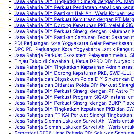
Jasa Raharja DIY Tingkatkan Sinergi dengan PO Mat
Jasa Raharja DIY Perkuat Pendataan Kapal dan Kep
Jasa Raharja DIY Pastikan Hak Ahli Waris Korban Ke
Jasa Raharja DIY Perkuat Kemitraan dengan PT Ma
Jasa Raharja DIY Dorong Kepatuhan PKB melalui SIG
Jasa Raharja DIY Perkuat Sinergi dengan Kalurahan K
Jasa Raharja DIY Pastikan Santunan Tepat Sasaran m
PDI Perjuangan Kota Yogyakarta Gelar Pemeriksaan
DPC PDI Perjuangan Kota Yogyakarta Lantik Penguru
Jasa Raharja Perkuat Ekosistem Pelayanan melalui 
Tinjau Talud di Sawahan II, Ketua DPRD DIY Nuryadi
Jasa Raharja DIY Tingkatkan Kepatuhan Administrasi
Jasa Raharja DIY Dorong Kepatuhan PKB, SWDKLLJ, d
Jasa Raharja dan Ditgakkum Polda DIY Sinkronkan 
Jasa Raharja dan Ditlantas Polda DIY Perkuat Sinerg
Jasa Raharja DIY Perkuat Sinergi dengan PT Astro
Jasa Raharja DIY Perkuat Program SIGAP Instansi 
Jasa Raharja DIY Perkuat Sinergi dengan BUKP Pla
Jasa Raharja DIY Tingkatkan Kepatuhan PKB dan SW
Jasa Raharja dan PT KAI Perkuat Sinergi Tingkatkan 
Jasa Raharja Sleman Lakukan Survei Ahli Waris unt
Jasa Raharja Sleman Lakukan Survei Ahli Waris unt
Semester I 2026, Jasa Raharja DIY Salurkan Santun