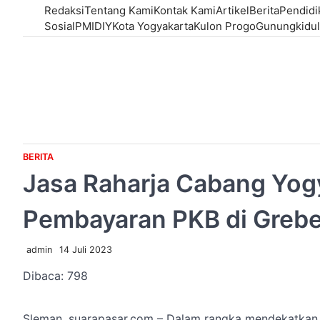
Skip
Redaksi
Tentang Kami
Kontak Kami
Artikel
Berita
Pendidi
to
Sosial
PMI
DIY
Kota Yogyakarta
Kulon Progo
Gunungkidul
content
BERITA
Jasa Raharja Cabang Yog
Pembayaran PKB di Greb
admin
14 Juli 2023
Dibaca:
798
Sleman, suarapasar.com – Dalam rangka mendekatkan 