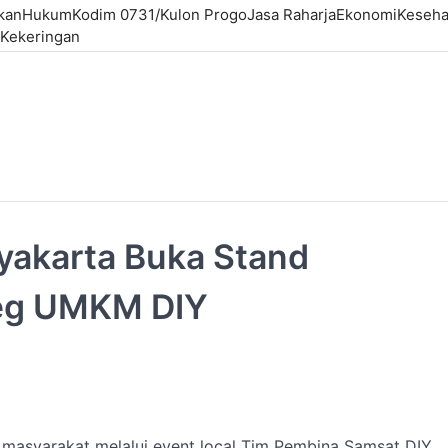
kan
Hukum
Kodim 0731/Kulon Progo
Jasa Raharja
Ekonomi
Keseha
Kekeringan
yakarta Buka Stand
eg UMKM DIY
masyarakat melalui event local Tim Pembina Samsat DIY