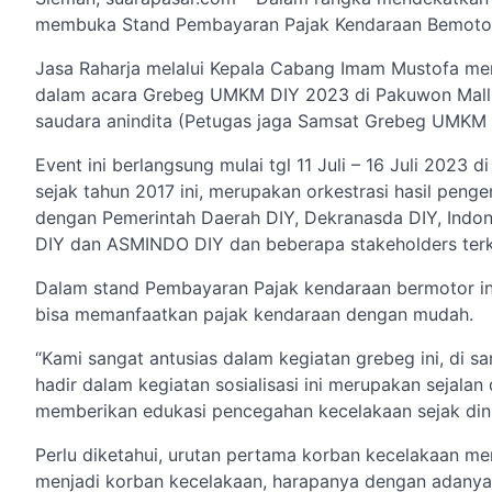
membuka Stand Pembayaran Pajak Kendaraan Bemoto
Jasa Raharja melalui Kepala Cabang Imam Mustofa me
dalam acara Grebeg UMKM DIY 2023 di Pakuwon Mall k
saudara anindita (Petugas jaga Samsat Grebeg UMKM 
Event ini berlangsung mulai tgl 11 Juli – 16 Juli 2023 d
sejak tahun 2017 ini, merupakan orkestrasi hasil pe
dengan Pemerintah Daerah DIY, Dekranasda DIY, Indo
DIY dan ASMINDO DIY dan beberapa stakeholders terka
Dalam stand Pembayaran Pajak kendaraan bermotor in
bisa memanfaatkan pajak kendaraan dengan mudah.
“Kami sangat antusias dalam kegiatan grebeg ini, di
hadir dalam kegiatan sosialisasi ini merupakan sejalan
memberikan edukasi pencegahan kecelakaan sejak din
Perlu diketahui, urutan pertama korban kecelakaan mer
menjadi korban kecelakaan, harapanya dengan adanya s