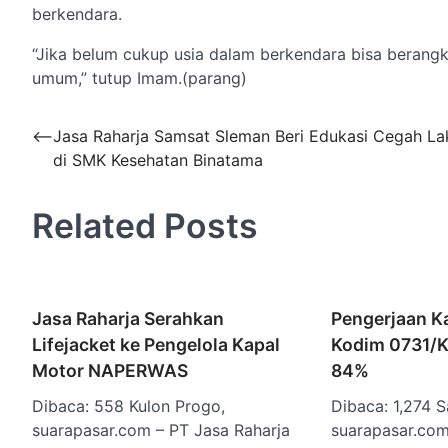
berkendara.
“Jika belum cukup usia dalam berkendara bisa berang
umum,” tutup Imam.(parang)
Navigasi
⟵
Jasa Raharja Samsat Sleman Beri Edukasi Cegah La
di SMK Kesehatan Binatama
pos
Related Posts
Jasa Raharja Serahkan
Pengerjaan Ka
Lifejacket ke Pengelola Kapal
Kodim 0731/K
Motor NAPERWAS
84%
Dibaca: 558 Kulon Progo,
Dibaca: 1,274 S
suarapasar.com – PT Jasa Raharja
suarapasar.com