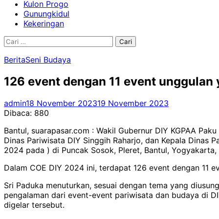
Kulon Progo
Gunungkidul
Kekeringan
Cari
untuk:
Berita
Seni Budaya
126 event dengan 11 event unggulan y
admin
18 November 2023
19 November 2023
Dibaca:
880
Bantul, suarapasar.com : Wakil Gubernur DIY KGPAA Paku
Dinas Pariwisata DIY Singgih Raharjo, dan Kepala Dinas 
2024 pada ) di Puncak Sosok, Pleret, Bantul, Yogyakarta, 
Dalam COE DIY 2024 ini, terdapat 126 event dengan 11 ev
Sri Paduka menuturkan, sesuai dengan tema yang diusung
pengalaman dari event-event pariwisata dan budaya di DI
digelar tersebut.