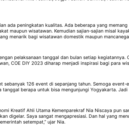
n ada peningkatan kualitas. Ada beberapa yang memang an
kat maupun wisatawan. Kemudian sajian-sajian misal kayak 
mang menarik bagi wisatawan domestik maupun mancanegara
ngan pelaksanaan tanggal dan bulan setiap kegiatannya. O
n, COE DIY 2023 diharap menjadi inspirasi bagi para wisa
nt sebanyak 126 event di sepanjang tahun. Semoga event-ev
tanggal berapa untuk bisa mengunjungi Yogyakarta. Jadi di
omi Kreatif Ahli Utama Kemenparekraf Nia Niscaya pun san
an digelar. Saya sangat mengapresiasi. Dan hal yang menur
emerintah setempat,” ujar Nia.