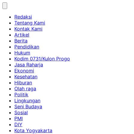
Skip
to
Redaksi
content
Tentang Kami
Kontak Kami
Artikel
Berita
Pendidikan
Hukum
Kodim 0731/Kulon Progo
Jasa Raharja
Ekonomi
Kesehatan
Hiburan
Olah raga
Politik
Lingkungan
Seni Budaya
Sosial
PMI
DIY
Kota Yogyakarta