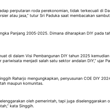
adap perputaran roda perekonomian, tidak terkecuali di D
tersier atau jasa,” tutur Sri Paduka saat membacakan sambu
angka Panjang 2005-2025. Dimana diharapkan DIY pada ta
muat di dalam Visi Pembangunan DIY tahun 2025 kemudian 
r pariwisata menjadi salah satu sektor andalan DIY,” ujar P
Singgih Raharjo mengungkapkan, penyusunan COE DIY 2024 i
ntah maupun komunitas.
selenggarakan oleh pemerintah, tapi juga diselenggarakan o
ah,” kata Singgih.