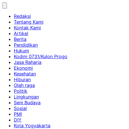
Skip
to
Redaksi
content
Tentang Kami
Kontak Kami
Artikel
Berita
Pendidikan
Hukum
Kodim 0731/Kulon Progo
Jasa Raharja
Ekonomi
Kesehatan
Hiburan
Olah raga
Politik
Lingkungan
Seni Budaya
Sosial
PMI
DIY
Kota Yogyakarta