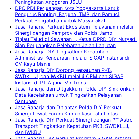
Peningkatan Anggaran JSLU
DPC PDI Perjuangan Kota Yogyakarta Lantik
Pengurus Ranting, Baguna, TMP, dan Bamusi,
Perkuat Pengabdian untuk Masyarakat
Jasa Raharja Perkuat Ekosistem Pelayanan melalui
Sinergi dengan Pemprov dan Polda Jambi
Tinjau Talud di Sawahan II, Ketua DPRD DIY Nuryadi
Siap Perjuangkan Pelebaran Jalan Lanjutan
Jasa Raharja DIY Tingkatkan Kepatuhan
Administrasi Kendaraan melalui SIGAP Instansi di
CV Kayu Manis
Jasa Raharja DIY Dorong Kepatuhan PKB,
SWDKLLJ, dan IWKBU melalui CRM dan SIGAP
Instansi di PT Arjuna Mir Trans
Jasa Raharja dan Ditgakkum Polda DIY Sinkronkan
Data Kecelakaan untuk Tingkatkan Pelayanan
Santunan
Jasa Raharja dan Ditlantas Polda DIY Perkuat
Sinergi Lewat Forum Komunikasi Lalu Lintas
Jasa Raharja DIY Perkuat Sinergi dengan PT Astro
Transport Tingkatkan Kepatuhan PKB, SWDKLLJ,
dan IWKBU
Jasa Raharja DIY Perkuat Program SIGAP Instansi