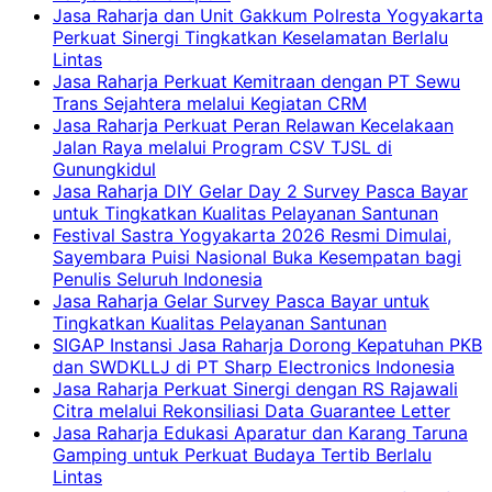
Jasa Raharja dan Unit Gakkum Polresta Yogyakarta
Perkuat Sinergi Tingkatkan Keselamatan Berlalu
Lintas
Jasa Raharja Perkuat Kemitraan dengan PT Sewu
Trans Sejahtera melalui Kegiatan CRM
Jasa Raharja Perkuat Peran Relawan Kecelakaan
Jalan Raya melalui Program CSV TJSL di
Gunungkidul
Jasa Raharja DIY Gelar Day 2 Survey Pasca Bayar
untuk Tingkatkan Kualitas Pelayanan Santunan
Festival Sastra Yogyakarta 2026 Resmi Dimulai,
Sayembara Puisi Nasional Buka Kesempatan bagi
Penulis Seluruh Indonesia
Jasa Raharja Gelar Survey Pasca Bayar untuk
Tingkatkan Kualitas Pelayanan Santunan
SIGAP Instansi Jasa Raharja Dorong Kepatuhan PKB
dan SWDKLLJ di PT Sharp Electronics Indonesia
Jasa Raharja Perkuat Sinergi dengan RS Rajawali
Citra melalui Rekonsiliasi Data Guarantee Letter
Jasa Raharja Edukasi Aparatur dan Karang Taruna
Gamping untuk Perkuat Budaya Tertib Berlalu
Lintas