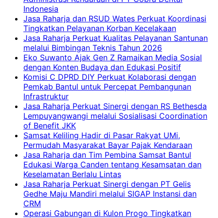
Indonesia
Jasa Raharja dan RSUD Wates Perkuat Koordinasi
Tingkatkan Pelayanan Korban Kecelakaan
Jasa Raharja Perkuat Kualitas Pelayanan Santunan
melalui Bimbingan Teknis Tahun 2026
Eko Suwanto Ajak Gen Z Ramaikan Media Sosial
dengan Konten Budaya dan Edukasi Positif
Komisi C DPRD DIY Perkuat Kolaborasi dengan
Pemkab Bantul untuk Percepat Pembangunan
Infrastruktur
Jasa Raharja Perkuat Sinergi dengan RS Bethesda
Lempuyangwangi melalui Sosialisasi Coordination
of Benefit JKK
Samsat Keliling Hadir di Pasar Rakyat UMi,
Permudah Masyarakat Bayar Pajak Kendaraan
Jasa Raharja dan Tim Pembina Samsat Bantul
Edukasi Warga Canden tentang Kesamsatan dan
Keselamatan Berlalu Lintas
Jasa Raharja Perkuat Sinergi dengan PT Gelis
Gedhe Maju Mandiri melalui SIGAP Instansi dan
CRM
Operasi Gabungan di Kulon Progo Tingkatkan