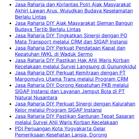
Jasa Raharja dan Korlantas Polri Ajak Masyarakat
Akhiri Lawan Arus, Wujudkan Budaya Keselamatan
Berlalu Lintas
Jasa Raharja DIY Ajak Masyarakat Sleman Bangun
Budaya Tertib Berlalu Lintas
Jasa Raharja DIY Tingkatkan Sinergi dengan PO
Mata Transport melalui CRM dan SIGAP Instansi
Jasa Raharja DIY Perkuat Pendataan Kapal dan
Kepatuhan IWKL di Waduk Sermo
Jasa Raharja DIY Pastikan Hak Ahli Waris Korban
Kecelakaan melalui Survei Langsung di Gunungkidul
Jasa Raharja DIY Perkuat Kemitraan dengan PT
Margomulyo Utama Trans melalui Program CRM
Jasa Raharja DIY Dorong Kepatuhan PKB melalui
SIGAP Instansi dan Layanan Jemput Bola di PT
Natural Nusantara
Jasa Raharja DIY Perkuat Sinergi dengan Kalurahan
Kelor melalui Program SIGAP Instansi
Jasa Raharja DIY Pastikan Santunan Tepat Sasaran
melalui Survei Ahli Waris Korban Kecelakaan
PDI Perjuangan Kota Yogyakarta Gelar
Pemeriksaan Kesehatan Lansia, Dorong