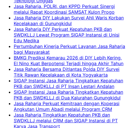
Teknologi Unggas
Jasa Raharja, POLRI, dan KPPD Perkuat Sinergi
melalui Rapat Koordinasi SAMSAT Kulon Progo
Jasa Raharja DIY Lakukan Survei Ahli Waris Korban
Kecelakaan di Gunungkidul
Jasa Raharja DIY Perkuat Kepatuhan PKB dan
SWDKLLJ Lewat Program SIGAP Instansi di Unisi
Edu Medika
Pertumbuhan Kinerja Perkuat Layanan Jasa Raharja
bagi Masyarakat
BMKG Prediksi Kemarau 2026 di DIY Lebih Kering,
El Nino Kuat Berpotensi Terjadi hingga Akhir Tahun
Jasa Raharja Bersama Ditlantas Polda DIY Survei
Titik Rawan Kecelakaan di Kota Yogyakarta
SIGAP Instansi Jasa Raharja Tingkatkan Kepatuhan
PKB dan SWDKLLJ di PT Insan Lestari Andalan
SIGAP Instansi Jasa Raharja Tingkatkan Kepatuhan
PKB dan SWDKLLJ di Dua Kalurahan Gunungkidul
Jasa Raharja Perkuat Kemitraan dengan Koperasi
Angkutan Umum Abadi melalui Program CRM
Jasa Raharja Tingkatkan Kepatuhan PKB dan
SWDKLLJ melalui CRM dan SIGAP Instansi di PT
Karya Jasa Transport