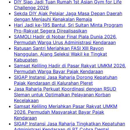
DIY Siap Jadi Tuan Rumah 1st Asian Gym for Life
Challenge 2026
Sekda DIY Ajak Pelajar Jaga Masa Depan Daerah
dengan Menjauhi Kenakalan Remaja
Hari Jadi ke-195 Bantul, Sri Sultan Minta Program
Pro-Rakyat Segera Direalisasikan
SAMOLI Hadir di Nobar Final Piala Dunia 2026,
Permudah Warga Urus Administrasi Kendaraan
Ratusan Santri Meriahkan FASI XIII Rayon
Nanggulan, Ajang Seleksi Wakil ke Tingkat
Kabupaten
Samsat Keliling Hadir di Pasar Rakyat UMKM 2026,
Permudah Warga Bayar Pajak Kendaraan
SIGAP Instansi Jasa Raharja Dorong Kepatuhan
Pajak Kendaraan di Kalurahan Pleret
Jasa Raharja Perkuat Koordinasi dengan RSUD
Sleman untuk Optimalkan Pelayanan Korban
Kecelakaan
Samsat Keliling Meriahkan Pasar Rakyat UMKM
2026, Permudah Masyarakat Bayar Pajak
Kendaraan
SIGAP Instansi Jasa Raharja Tingkatkan Kepatuhan
Administrasi Kendaraan di PT Cobra Dental