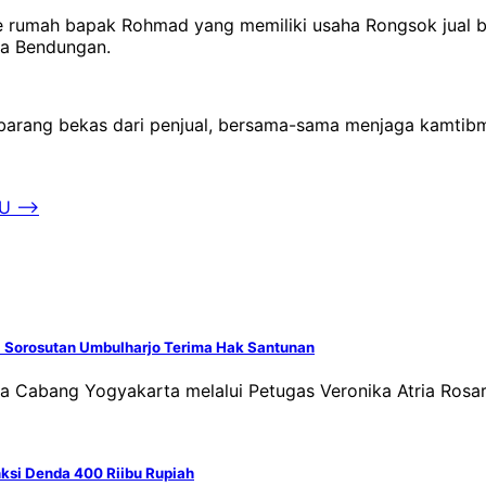
ke rumah bapak Rohmad yang memiliki usaha Rongsok jual
sa Bendungan.
barang bekas dari penjual, bersama-sama menjaga kamtibma
AU
⟶
di Sorosutan Umbulharjo Terima Hak Santunan
ja Cabang Yogyakarta melalui Petugas Veronika Atria Ros
ksi Denda 400 Riibu Rupiah