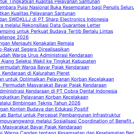
tuk Tingkatkan Kualitas Pelayanan Santunan
embara Puisi Nasional Buka Kesempatan bagi Penulis Selur
tkan Kualitas Pelayanan Santunan
dan SWDKLLJ di PT Sharp Electronics Indonesia
a melalui Rekonsiliasi Data Guarantee Letter
mping untuk Perkuat Budaya Tertib Berlalu Lintas
allenge 2026
ngan Menjauhi Kenakalan Remaja
ro-Rakyat Segera Direalisasikan
mudah Warga Urus Administrasi Kendaraan
 Ajang Seleksi Wakil ke Tingkat Kabupaten
 Permudah Warga Bayar Pajak Kendaraan
 Kendaraan di Kalurahan Pleret
an untuk Optimalkan Pelayanan Korban Kecelakaan
, Permudah Masyarakat Bayar Pajak Kendaraan
dministrasi Kendaraan di PT Cobra Dental Indonesia
ingkatkan Pelayanan Korban Kecelakaan
elalui Bimbingan Teknis Tahun 2026
gan Konten Budaya dan Edukasi Positif
ab Bantul untuk Percepat Pembangunan Infrastruktur
mpuyangwangi melalui Sosialisasi Coordination of Benefit
ah Masyarakat Bayar Pajak Kendaraan
i Warga Canden tentang Kesamsatan dan Keselamatan Berl