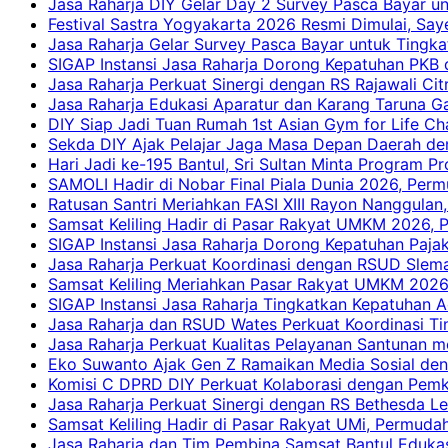
Jasa Raharja DIY Gelar Day 2 Survey Pasca Bayar un
Festival Sastra Yogyakarta 2026 Resmi Dimulai, Say
Jasa Raharja Gelar Survey Pasca Bayar untuk Tingka
SIGAP Instansi Jasa Raharja Dorong Kepatuhan PKB 
Jasa Raharja Perkuat Sinergi dengan RS Rajawali Citr
Jasa Raharja Edukasi Aparatur dan Karang Taruna Ga
DIY Siap Jadi Tuan Rumah 1st Asian Gym for Life Ch
Sekda DIY Ajak Pelajar Jaga Masa Depan Daerah de
Hari Jadi ke-195 Bantul, Sri Sultan Minta Program P
SAMOLI Hadir di Nobar Final Piala Dunia 2026, Per
Ratusan Santri Meriahkan FASI XIII Rayon Nanggulan,
Samsat Keliling Hadir di Pasar Rakyat UMKM 2026,
SIGAP Instansi Jasa Raharja Dorong Kepatuhan Pajak
Jasa Raharja Perkuat Koordinasi dengan RSUD Slem
Samsat Keliling Meriahkan Pasar Rakyat UMKM 2026
SIGAP Instansi Jasa Raharja Tingkatkan Kepatuhan A
Jasa Raharja dan RSUD Wates Perkuat Koordinasi T
Jasa Raharja Perkuat Kualitas Pelayanan Santunan m
Eko Suwanto Ajak Gen Z Ramaikan Media Sosial den
Komisi C DPRD DIY Perkuat Kolaborasi dengan Pemk
Jasa Raharja Perkuat Sinergi dengan RS Bethesda Le
Samsat Keliling Hadir di Pasar Rakyat UMi, Permud
Jasa Raharja dan Tim Pembina Samsat Bantul Edukas