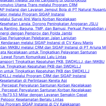
rgomulyo Utama Trans melalui Program CRM
AP Instansi dan Layanan Jemput Bola di PT Natural Nusant
elor melalui Program SIGAP Instansi
elalui Survei Ahli Waris Korban Kecelakaan
 Kesehatan Lansia, Dorong Peningkatan Anggaran JSLU
s Ranting, Baguna, TMP, dan Bamusi, Perkuat Pengabdian 
Sinergi dengan Pemprov dan Polda Jambi
 Siap Perjuangkan Pelebaran Jalan Lanjutan
 Kendaraan melalui SIGAP Instansi di CV Kayu Manis
an IWKBU melalui CRM dan SIGAP Instansi di PT Arjuna Mi
Data Kecelakaan untuk Tingkatkan Pelayanan Santunan
i Lewat Forum Komunikasi Lalu Lintas
 Transport Tingkatkan Kepatuhan PKB, SWDKLLJ, dan IWKBU
untuk Tingkatkan Kepatuhan PKB dan SWDKLLJ
yen untuk Tingkatkan Kepatuhan PKB dan SWDKLLJ
DKLLJ melalui Program CRM dan SIGAP Instansi
Keselamatan di Perlintasan Kereta Api
uk Percepat Penyaluran Santunan Korban Kecelakaan
uk Percepat Penyaluran Santunan Korban Kecelakaan
an Rp73,53 Miliar dengan Layanan Semakin Cepat
Pelopor Keselamatan Berlalu Lintas
lui Program SIGAP Instansi di CV Kaleksanan