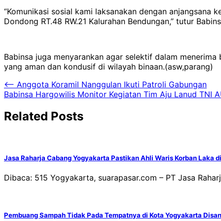
“Komunikasi sosial kami laksanakan dengan anjangsana 
Dondong RT.48 RW.21 Kalurahan Bendungan,” tutur Babin
Babinsa juga menyarankan agar selektif dalam menerima 
yang aman dan kondusif di wilayah binaan.(asw,parang)
Navigasi
⟵
Anggota Koramil Nanggulan Ikuti Patroli Gabungan
Babinsa Hargowilis Monitor Kegiatan Tim Aju Lanud TNI 
pos
Related Posts
Jasa Raharja Cabang Yogyakarta Pastikan Ahli Waris Korban Laka 
Dibaca: 515 Yogyakarta, suarapasar.com – PT Jasa Rahar
Pembuang Sampah Tidak Pada Tempatnya di Kota Yogyakarta Disan