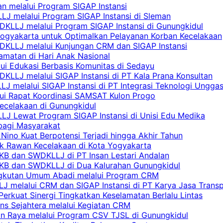
n melalui Program SIGAP Instansi
LJ melalui Program SIGAP Instansi di Sleman
KLLJ melalui Program SIGAP Instansi di Gunungkidul
Yogyakarta untuk Optimalkan Pelayanan Korban Kecelakaan
DKLLJ melalui Kunjungan CRM dan SIGAP Instansi
amatan di Hari Anak Nasional
lui Edukasi Berbasis Komunitas di Sedayu
KLLJ melalui SIGAP Instansi di PT Kala Prana Konsultan
 melalui SIGAP Instansi di PT Integrasi Teknologi Ungga
lui Rapat Koordinasi SAMSAT Kulon Progo
Kecelakaan di Gunungkidul
LJ Lewat Program SIGAP Instansi di Unisi Edu Medika
bagi Masyarakat
Nino Kuat Berpotensi Terjadi hingga Akhir Tahun
tik Rawan Kecelakaan di Kota Yogyakarta
PKB dan SWDKLLJ di PT Insan Lestari Andalan
 PKB dan SWDKLLJ di Dua Kalurahan Gunungkidul
Angkutan Umum Abadi melalui Program CRM
 melalui CRM dan SIGAP Instansi di PT Karya Jasa Trans
erkuat Sinergi Tingkatkan Keselamatan Berlalu Lintas
ns Sejahtera melalui Kegiatan CRM
an Raya melalui Program CSV TJSL di Gunungkidul