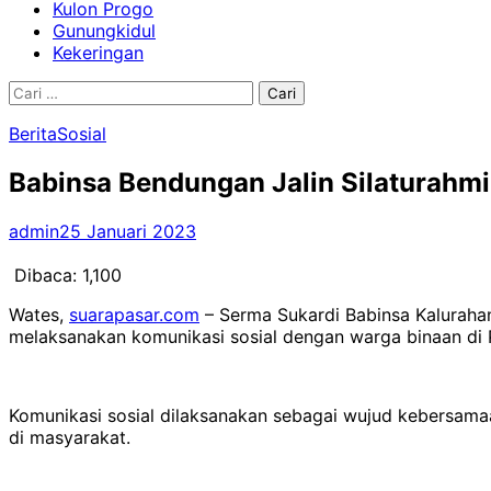
Kulon Progo
Gunungkidul
Kekeringan
Cari
untuk:
Berita
Sosial
Babinsa Bendungan Jalin Silaturah
admin
25 Januari 2023
Dibaca:
1,100
Wates,
suarapasar.com
– Serma Sukardi Babinsa Kalurah
melaksanakan komunikasi sosial dengan warga binaan di
Komunikasi sosial dilaksanakan sebagai wujud kebersama
di masyarakat.