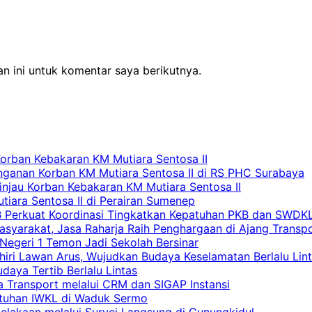
n ini untuk komentar saya berikutnya.
Korban Kebakaran KM Mutiara Sentosa II
nganan Korban KM Mutiara Sentosa II di RS PHC Surabaya
Tinjau Korban Kebakaran KM Mutiara Sentosa II
iara Sentosa II di Perairan Sumenep
RB Perkuat Koordinasi Tingkatkan Kepatuhan PKB dan SWDK
asyarakat, Jasa Raharja Raih Penghargaan di Ajang Transp
egeri 1 Temon Jadi Sekolah Bersinar
khiri Lawan Arus, Wujudkan Budaya Keselamatan Berlalu Lin
aya Tertib Berlalu Lintas
a Transport melalui CRM dan SIGAP Instansi
atuhan IWKL di Waduk Sermo
celakaan melalui Survei Langsung di Gunungkidul