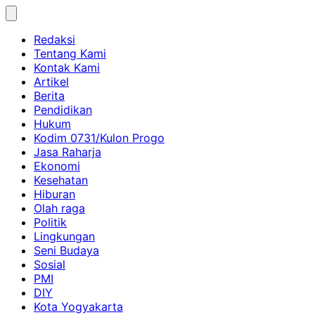
Skip
to
Redaksi
content
Tentang Kami
Kontak Kami
Artikel
Berita
Pendidikan
Hukum
Kodim 0731/Kulon Progo
Jasa Raharja
Ekonomi
Kesehatan
Hiburan
Olah raga
Politik
Lingkungan
Seni Budaya
Sosial
PMI
DIY
Kota Yogyakarta