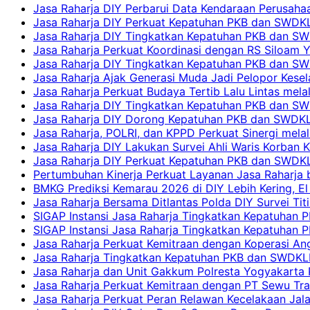
Jasa Raharja DIY Perbarui Data Kendaraan Perusahaa
Jasa Raharja DIY Perkuat Kepatuhan PKB dan SWDKL
Jasa Raharja DIY Tingkatkan Kepatuhan PKB dan SWD
Jasa Raharja Perkuat Koordinasi dengan RS Siloam 
Jasa Raharja DIY Tingkatkan Kepatuhan PKB dan SW
Jasa Raharja Ajak Generasi Muda Jadi Pelopor Kesel
Jasa Raharja Perkuat Budaya Tertib Lalu Lintas mela
Jasa Raharja DIY Tingkatkan Kepatuhan PKB dan SWD
Jasa Raharja DIY Dorong Kepatuhan PKB dan SWDKLLJ
Jasa Raharja, POLRI, dan KPPD Perkuat Sinergi mela
Jasa Raharja DIY Lakukan Survei Ahli Waris Korban 
Jasa Raharja DIY Perkuat Kepatuhan PKB dan SWDKL
Pertumbuhan Kinerja Perkuat Layanan Jasa Raharja 
BMKG Prediksi Kemarau 2026 di DIY Lebih Kering, El 
Jasa Raharja Bersama Ditlantas Polda DIY Survei Ti
SIGAP Instansi Jasa Raharja Tingkatkan Kepatuhan 
SIGAP Instansi Jasa Raharja Tingkatkan Kepatuhan
Jasa Raharja Perkuat Kemitraan dengan Koperasi 
Jasa Raharja Tingkatkan Kepatuhan PKB dan SWDKLLJ
Jasa Raharja dan Unit Gakkum Polresta Yogyakarta P
Jasa Raharja Perkuat Kemitraan dengan PT Sewu Tra
Jasa Raharja Perkuat Peran Relawan Kecelakaan Jal