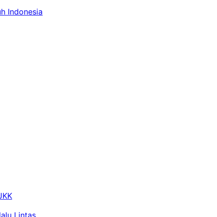
uh Indonesia
 JKK
alu Lintas