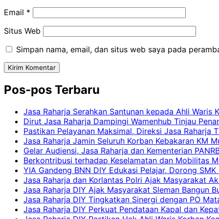
Email
*
Situs Web
Simpan nama, email, dan situs web saya pada peramba
Pos-pos Terbaru
Jasa Raharja Serahkan Santunan kepada Ahli Waris 
Dirut Jasa Raharja Dampingi Wamenhub Tinjau Pena
Pastikan Pelayanan Maksimal, Direksi Jasa Raharja 
Jasa Raharja Jamin Seluruh Korban Kebakaran KM Mut
Gelar Audiensi, Jasa Raharja dan Kementerian PAN
Berkontribusi terhadap Keselamatan dan Mobilitas M
YIA Gandeng BNN DIY Edukasi Pelajar, Dorong SMK N
Jasa Raharja dan Korlantas Polri Ajak Masyarakat A
Jasa Raharja DIY Ajak Masyarakat Sleman Bangun Bud
Jasa Raharja DIY Tingkatkan Sinergi dengan PO Mat
Jasa Raharja DIY Perkuat Pendataan Kapal dan Kep
Jasa Raharja DIY Pastikan Hak Ahli Waris Korban Ke