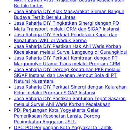
Berlalu Lintas
Jasa Raharja DIY Ajak Masyarakat Sleman Bangun
Budaya Tertib Berlalu Lintas
Jasa Raharja DIY Tingkatkan Sinergi dengan PO
Mata Transport melalui CRM dan SIGAP Instansi
Jasa Raharja DIY Perkuat Pendataan Kapal dan
Kepatuhan IWKL di Waduk Sermo
Jasa Raharja DIY Pastikan Hak Ahli Waris Korban
Kecelakaan melalui Survei Langsung di Gunungkidul
Jasa Raharja DIY Perkuat Kemitraan dengan PT
Margomulyo Utama Trans melalui Program CRM
Jasa Raharja DIY Dorong Kepatuhan PKB melalui
SIGAP Instansi dan Layanan Jemput Bola di PT
Natural Nusantara
Jasa Raharja DIY Perkuat Sinergi dengan Kalurahan
Kelor melalui Program SIGAP Instansi
Jasa Raharja DIY Pastikan Santunan Tepat Sasaran
melalui Survei Ahli Waris Korban Kecelakaan
PDI Perjuangan Kota Yogyakarta Gelar
Pemeriksaan Kesehatan Lansia, Dorong
Peningkatan Anggaran JSLU
DPC PDI Perjuangan Kota Yogyakarta Lantik