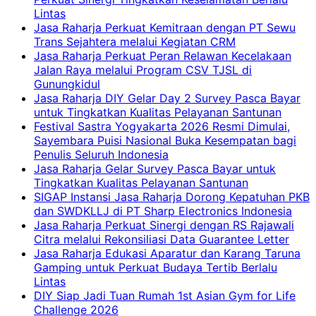
Lintas
Jasa Raharja Perkuat Kemitraan dengan PT Sewu
Trans Sejahtera melalui Kegiatan CRM
Jasa Raharja Perkuat Peran Relawan Kecelakaan
Jalan Raya melalui Program CSV TJSL di
Gunungkidul
Jasa Raharja DIY Gelar Day 2 Survey Pasca Bayar
untuk Tingkatkan Kualitas Pelayanan Santunan
Festival Sastra Yogyakarta 2026 Resmi Dimulai,
Sayembara Puisi Nasional Buka Kesempatan bagi
Penulis Seluruh Indonesia
Jasa Raharja Gelar Survey Pasca Bayar untuk
Tingkatkan Kualitas Pelayanan Santunan
SIGAP Instansi Jasa Raharja Dorong Kepatuhan PKB
dan SWDKLLJ di PT Sharp Electronics Indonesia
Jasa Raharja Perkuat Sinergi dengan RS Rajawali
Citra melalui Rekonsiliasi Data Guarantee Letter
Jasa Raharja Edukasi Aparatur dan Karang Taruna
Gamping untuk Perkuat Budaya Tertib Berlalu
Lintas
DIY Siap Jadi Tuan Rumah 1st Asian Gym for Life
Challenge 2026