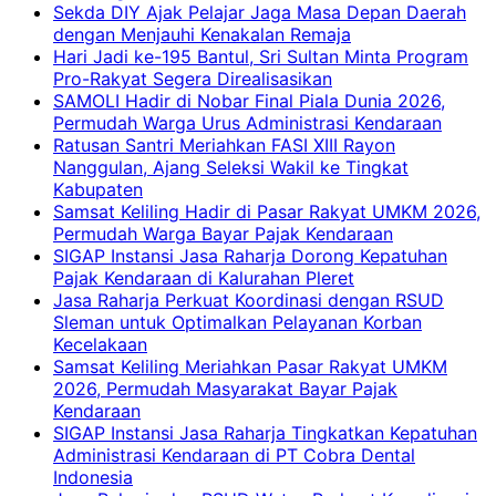
Sekda DIY Ajak Pelajar Jaga Masa Depan Daerah
dengan Menjauhi Kenakalan Remaja
Hari Jadi ke-195 Bantul, Sri Sultan Minta Program
Pro-Rakyat Segera Direalisasikan
SAMOLI Hadir di Nobar Final Piala Dunia 2026,
Permudah Warga Urus Administrasi Kendaraan
Ratusan Santri Meriahkan FASI XIII Rayon
Nanggulan, Ajang Seleksi Wakil ke Tingkat
Kabupaten
Samsat Keliling Hadir di Pasar Rakyat UMKM 2026,
Permudah Warga Bayar Pajak Kendaraan
SIGAP Instansi Jasa Raharja Dorong Kepatuhan
Pajak Kendaraan di Kalurahan Pleret
Jasa Raharja Perkuat Koordinasi dengan RSUD
Sleman untuk Optimalkan Pelayanan Korban
Kecelakaan
Samsat Keliling Meriahkan Pasar Rakyat UMKM
2026, Permudah Masyarakat Bayar Pajak
Kendaraan
SIGAP Instansi Jasa Raharja Tingkatkan Kepatuhan
Administrasi Kendaraan di PT Cobra Dental
Indonesia