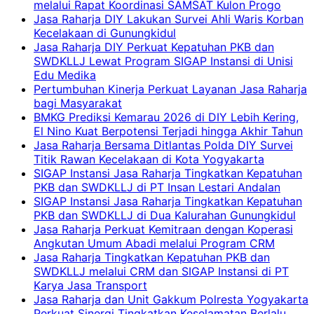
melalui Rapat Koordinasi SAMSAT Kulon Progo
Jasa Raharja DIY Lakukan Survei Ahli Waris Korban
Kecelakaan di Gunungkidul
Jasa Raharja DIY Perkuat Kepatuhan PKB dan
SWDKLLJ Lewat Program SIGAP Instansi di Unisi
Edu Medika
Pertumbuhan Kinerja Perkuat Layanan Jasa Raharja
bagi Masyarakat
BMKG Prediksi Kemarau 2026 di DIY Lebih Kering,
El Nino Kuat Berpotensi Terjadi hingga Akhir Tahun
Jasa Raharja Bersama Ditlantas Polda DIY Survei
Titik Rawan Kecelakaan di Kota Yogyakarta
SIGAP Instansi Jasa Raharja Tingkatkan Kepatuhan
PKB dan SWDKLLJ di PT Insan Lestari Andalan
SIGAP Instansi Jasa Raharja Tingkatkan Kepatuhan
PKB dan SWDKLLJ di Dua Kalurahan Gunungkidul
Jasa Raharja Perkuat Kemitraan dengan Koperasi
Angkutan Umum Abadi melalui Program CRM
Jasa Raharja Tingkatkan Kepatuhan PKB dan
SWDKLLJ melalui CRM dan SIGAP Instansi di PT
Karya Jasa Transport
Jasa Raharja dan Unit Gakkum Polresta Yogyakarta
Perkuat Sinergi Tingkatkan Keselamatan Berlalu