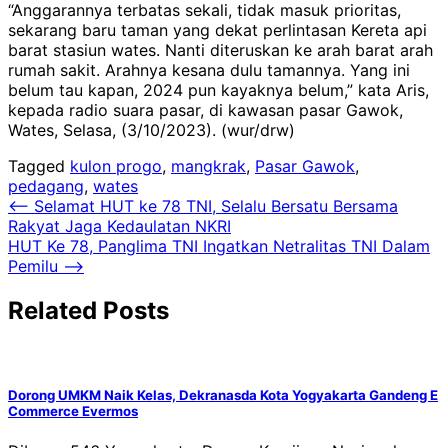
“Anggarannya terbatas sekali, tidak masuk prioritas,
sekarang baru taman yang dekat perlintasan Kereta api
barat stasiun wates. Nanti diteruskan ke arah barat arah
rumah sakit. Arahnya kesana dulu tamannya. Yang ini
belum tau kapan, 2024 pun kayaknya belum,” kata Aris,
kepada radio suara pasar, di kawasan pasar Gawok,
Wates, Selasa, (3/10/2023). (wur/drw)
Tagged
kulon progo
,
mangkrak
,
Pasar Gawok
,
pedagang
,
wates
Navigasi
⟵
Selamat HUT ke 78 TNI, Selalu Bersatu Bersama
Rakyat Jaga Kedaulatan NKRI
pos
HUT Ke 78, Panglima TNI Ingatkan Netralitas TNI Dalam
Pemilu
⟶
Related Posts
Dorong UMKM Naik Kelas, Dekranasda Kota Yogyakarta Gandeng E
Commerce Evermos