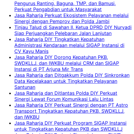
Pengurus Ranting, Baguna, TMP, dan Bamusi,
Perkuat Pengabdian untuk Masyarakat
Jasa Raharja Perkuat Ekosistem Pelayanan melalui
Sinergi dengan Pemprov dan Polda Jambi
Tinjau Talud di Sawahan II, Ketua DPRD DIY Nuryadi
Siap Perjuangkan Pelebaran Jalan Lanjutan
Jasa Raharja DIY Tingkatkan Kepatuhan
Administrasi Kendaraan melalui SIGAP Instansi di
CV Kayu Manis
Jasa Raharja DIY Dorong Kepatuhan PKB,
SWDKLLJ, dan IWKBU melalui CRM dan SIGAP
Instansi di PT Arjuna Mir Trans
Jasa Raharja dan Ditgakkum Polda DIY Sinkronkan
Data Kecelakaan untuk Tingkatkan Pelayanan
Santunan
Jasa Raharja dan Ditlantas Polda DIY Perkuat
Sinergi Lewat Forum Komunikasi Lalu Lintas
Jasa Raharja DIY Perkuat Sinergi dengan PT Astro
Transport Tingkatkan Kepatuhan PKB, SWDKLLJ,
dan IWKBU
Jasa Raharja DIY Perkuat Program SIGAP Instansi
untuk Tingkatkan Kepatuhan PKB dan SWDKLLJ