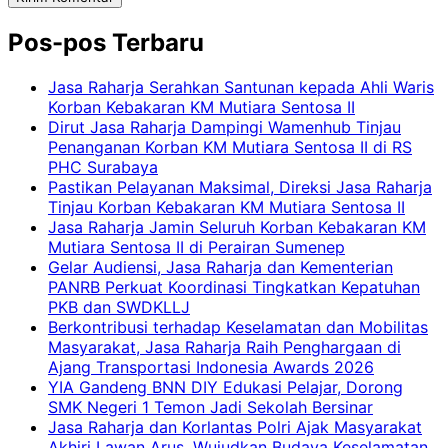
Pos-pos Terbaru
Jasa Raharja Serahkan Santunan kepada Ahli Waris
Korban Kebakaran KM Mutiara Sentosa II
Dirut Jasa Raharja Dampingi Wamenhub Tinjau
Penanganan Korban KM Mutiara Sentosa II di RS
PHC Surabaya
Pastikan Pelayanan Maksimal, Direksi Jasa Raharja
Tinjau Korban Kebakaran KM Mutiara Sentosa II
Jasa Raharja Jamin Seluruh Korban Kebakaran KM
Mutiara Sentosa II di Perairan Sumenep
Gelar Audiensi, Jasa Raharja dan Kementerian
PANRB Perkuat Koordinasi Tingkatkan Kepatuhan
PKB dan SWDKLLJ
Berkontribusi terhadap Keselamatan dan Mobilitas
Masyarakat, Jasa Raharja Raih Penghargaan di
Ajang Transportasi Indonesia Awards 2026
YIA Gandeng BNN DIY Edukasi Pelajar, Dorong
SMK Negeri 1 Temon Jadi Sekolah Bersinar
Jasa Raharja dan Korlantas Polri Ajak Masyarakat
Akhiri Lawan Arus, Wujudkan Budaya Keselamatan