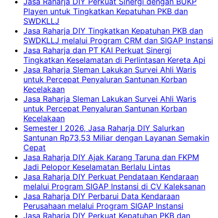
Jasa Raharja DIY Perkuat Sinergi dengan BUKP
Playen untuk Tingkatkan Kepatuhan PKB dan
SWDKLLJ
Jasa Raharja DIY Tingkatkan Kepatuhan PKB dan
SWDKLLJ melalui Program CRM dan SIGAP Instansi
Jasa Raharja dan PT KAI Perkuat Sinergi
Tingkatkan Keselamatan di Perlintasan Kereta Api
Jasa Raharja Sleman Lakukan Survei Ahli Waris
untuk Percepat Penyaluran Santunan Korban
Kecelakaan
Jasa Raharja Sleman Lakukan Survei Ahli Waris
untuk Percepat Penyaluran Santunan Korban
Kecelakaan
Semester I 2026, Jasa Raharja DIY Salurkan
Santunan Rp73,53 Miliar dengan Layanan Semakin
Cepat
Jasa Raharja DIY Ajak Karang Taruna dan FKPM
Jadi Pelopor Keselamatan Berlalu Lintas
Jasa Raharja DIY Perkuat Pendataan Kendaraan
melalui Program SIGAP Instansi di CV Kaleksanan
Jasa Raharja DIY Perbarui Data Kendaraan
Perusahaan melalui Program SIGAP Instansi
Jasa Raharja DIY Perkuat Kepatuhan PKB dan