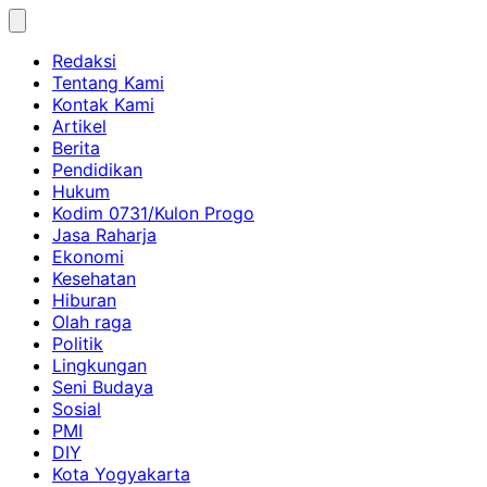
Skip
to
Redaksi
content
Tentang Kami
Kontak Kami
Artikel
Berita
Pendidikan
Hukum
Kodim 0731/Kulon Progo
Jasa Raharja
Ekonomi
Kesehatan
Hiburan
Olah raga
Politik
Lingkungan
Seni Budaya
Sosial
PMI
DIY
Kota Yogyakarta