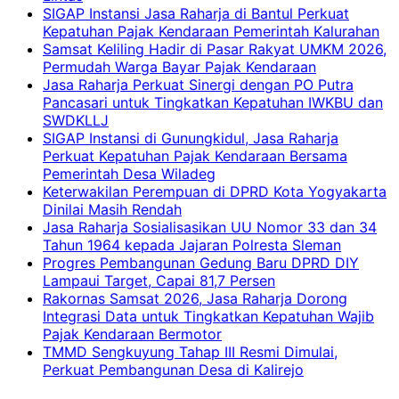
SIGAP Instansi Jasa Raharja di Bantul Perkuat
Kepatuhan Pajak Kendaraan Pemerintah Kalurahan
Samsat Keliling Hadir di Pasar Rakyat UMKM 2026,
Permudah Warga Bayar Pajak Kendaraan
Jasa Raharja Perkuat Sinergi dengan PO Putra
Pancasari untuk Tingkatkan Kepatuhan IWKBU dan
SWDKLLJ
SIGAP Instansi di Gunungkidul, Jasa Raharja
Perkuat Kepatuhan Pajak Kendaraan Bersama
Pemerintah Desa Wiladeg
Keterwakilan Perempuan di DPRD Kota Yogyakarta
Dinilai Masih Rendah
Jasa Raharja Sosialisasikan UU Nomor 33 dan 34
Tahun 1964 kepada Jajaran Polresta Sleman
Progres Pembangunan Gedung Baru DPRD DIY
Lampaui Target, Capai 81,7 Persen
Rakornas Samsat 2026, Jasa Raharja Dorong
Integrasi Data untuk Tingkatkan Kepatuhan Wajib
Pajak Kendaraan Bermotor
TMMD Sengkuyung Tahap III Resmi Dimulai,
Perkuat Pembangunan Desa di Kalirejo