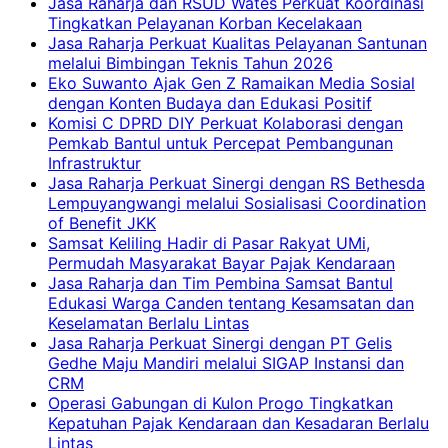
Jasa Raharja dan RSUD Wates Perkuat Koordinasi
Tingkatkan Pelayanan Korban Kecelakaan
Jasa Raharja Perkuat Kualitas Pelayanan Santunan
melalui Bimbingan Teknis Tahun 2026
Eko Suwanto Ajak Gen Z Ramaikan Media Sosial
dengan Konten Budaya dan Edukasi Positif
Komisi C DPRD DIY Perkuat Kolaborasi dengan
Pemkab Bantul untuk Percepat Pembangunan
Infrastruktur
Jasa Raharja Perkuat Sinergi dengan RS Bethesda
Lempuyangwangi melalui Sosialisasi Coordination
of Benefit JKK
Samsat Keliling Hadir di Pasar Rakyat UMi,
Permudah Masyarakat Bayar Pajak Kendaraan
Jasa Raharja dan Tim Pembina Samsat Bantul
Edukasi Warga Canden tentang Kesamsatan dan
Keselamatan Berlalu Lintas
Jasa Raharja Perkuat Sinergi dengan PT Gelis
Gedhe Maju Mandiri melalui SIGAP Instansi dan
CRM
Operasi Gabungan di Kulon Progo Tingkatkan
Kepatuhan Pajak Kendaraan dan Kesadaran Berlalu
Lintas