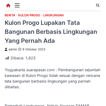
Skip
to
content
BERITA
KULON PROGO
LINGKUNGAN
Kulon Progo Lupakan Tata
Bangunan Berbasis Lingkungan
Yang Pernah Ada
admin
9 Oktober 2023
Dibaca:
1,623
Yogyakarta suarapasar.com : Pembangunan sejumlah
kawasan di Kulon Progo tidak sesuai dengan rencana
tata bangunan berbasis lingkungan yang pernah
dibahas.
Pemerhati Lingkungan, Aktivis Yayasan DAMAR.