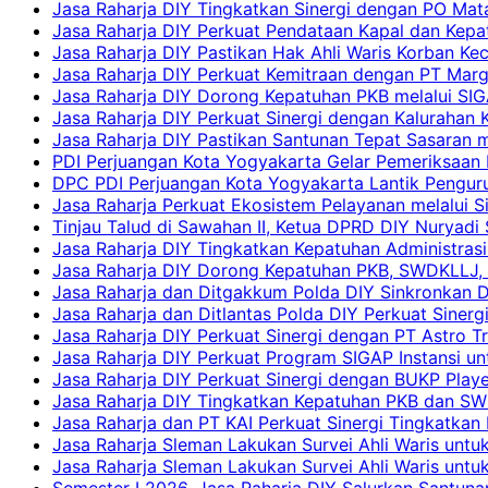
Jasa Raharja DIY Tingkatkan Sinergi dengan PO Mat
Jasa Raharja DIY Perkuat Pendataan Kapal dan Kep
Jasa Raharja DIY Pastikan Hak Ahli Waris Korban Ke
Jasa Raharja DIY Perkuat Kemitraan dengan PT Ma
Jasa Raharja DIY Dorong Kepatuhan PKB melalui SIG
Jasa Raharja DIY Perkuat Sinergi dengan Kalurahan K
Jasa Raharja DIY Pastikan Santunan Tepat Sasaran m
PDI Perjuangan Kota Yogyakarta Gelar Pemeriksaan
DPC PDI Perjuangan Kota Yogyakarta Lantik Penguru
Jasa Raharja Perkuat Ekosistem Pelayanan melalui 
Tinjau Talud di Sawahan II, Ketua DPRD DIY Nuryadi
Jasa Raharja DIY Tingkatkan Kepatuhan Administrasi
Jasa Raharja DIY Dorong Kepatuhan PKB, SWDKLLJ, d
Jasa Raharja dan Ditgakkum Polda DIY Sinkronkan 
Jasa Raharja dan Ditlantas Polda DIY Perkuat Sinerg
Jasa Raharja DIY Perkuat Sinergi dengan PT Astro
Jasa Raharja DIY Perkuat Program SIGAP Instansi 
Jasa Raharja DIY Perkuat Sinergi dengan BUKP Pla
Jasa Raharja DIY Tingkatkan Kepatuhan PKB dan SW
Jasa Raharja dan PT KAI Perkuat Sinergi Tingkatkan 
Jasa Raharja Sleman Lakukan Survei Ahli Waris unt
Jasa Raharja Sleman Lakukan Survei Ahli Waris unt
Semester I 2026, Jasa Raharja DIY Salurkan Santun