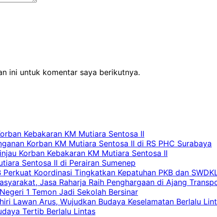
n ini untuk komentar saya berikutnya.
Korban Kebakaran KM Mutiara Sentosa II
nganan Korban KM Mutiara Sentosa II di RS PHC Surabaya
Tinjau Korban Kebakaran KM Mutiara Sentosa II
iara Sentosa II di Perairan Sumenep
RB Perkuat Koordinasi Tingkatkan Kepatuhan PKB dan SWDK
asyarakat, Jasa Raharja Raih Penghargaan di Ajang Transp
egeri 1 Temon Jadi Sekolah Bersinar
khiri Lawan Arus, Wujudkan Budaya Keselamatan Berlalu Lin
aya Tertib Berlalu Lintas