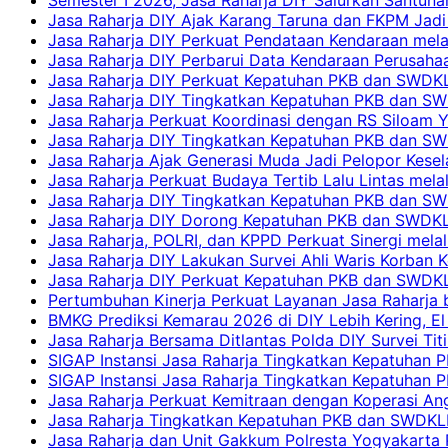
Jasa Raharja DIY Ajak Karang Taruna dan FKPM Jadi 
Jasa Raharja DIY Perkuat Pendataan Kendaraan mela
Jasa Raharja DIY Perbarui Data Kendaraan Perusahaa
Jasa Raharja DIY Perkuat Kepatuhan PKB dan SWDKL
Jasa Raharja DIY Tingkatkan Kepatuhan PKB dan SWD
Jasa Raharja Perkuat Koordinasi dengan RS Siloam 
Jasa Raharja DIY Tingkatkan Kepatuhan PKB dan SW
Jasa Raharja Ajak Generasi Muda Jadi Pelopor Kesel
Jasa Raharja Perkuat Budaya Tertib Lalu Lintas mela
Jasa Raharja DIY Tingkatkan Kepatuhan PKB dan SWD
Jasa Raharja DIY Dorong Kepatuhan PKB dan SWDKLLJ
Jasa Raharja, POLRI, dan KPPD Perkuat Sinergi mela
Jasa Raharja DIY Lakukan Survei Ahli Waris Korban 
Jasa Raharja DIY Perkuat Kepatuhan PKB dan SWDKL
Pertumbuhan Kinerja Perkuat Layanan Jasa Raharja 
BMKG Prediksi Kemarau 2026 di DIY Lebih Kering, El 
Jasa Raharja Bersama Ditlantas Polda DIY Survei Ti
SIGAP Instansi Jasa Raharja Tingkatkan Kepatuhan 
SIGAP Instansi Jasa Raharja Tingkatkan Kepatuhan
Jasa Raharja Perkuat Kemitraan dengan Koperasi 
Jasa Raharja Tingkatkan Kepatuhan PKB dan SWDKLLJ
Jasa Raharja dan Unit Gakkum Polresta Yogyakarta P