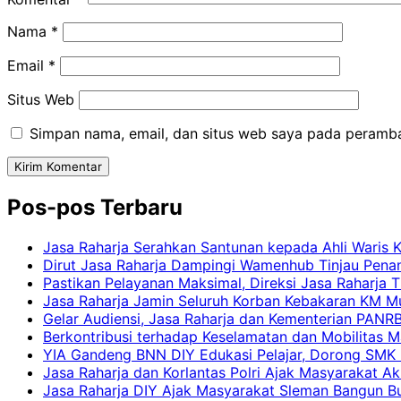
Nama
*
Email
*
Situs Web
Simpan nama, email, dan situs web saya pada peramba
Pos-pos Terbaru
Jasa Raharja Serahkan Santunan kepada Ahli Waris 
Dirut Jasa Raharja Dampingi Wamenhub Tinjau Pena
Pastikan Pelayanan Maksimal, Direksi Jasa Raharja 
Jasa Raharja Jamin Seluruh Korban Kebakaran KM Mut
Gelar Audiensi, Jasa Raharja dan Kementerian PAN
Berkontribusi terhadap Keselamatan dan Mobilitas M
YIA Gandeng BNN DIY Edukasi Pelajar, Dorong SMK N
Jasa Raharja dan Korlantas Polri Ajak Masyarakat A
Jasa Raharja DIY Ajak Masyarakat Sleman Bangun Bud