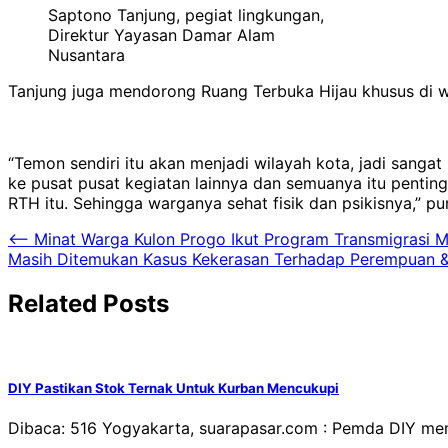
Saptono Tanjung, pegiat lingkungan,
Direktur Yayasan Damar Alam
Nusantara
Tanjung juga mendorong Ruang Terbuka Hijau khusus di w
“Temon sendiri itu akan menjadi wilayah kota, jadi sang
ke pusat pusat kegiatan lainnya dan semuanya itu penting
RTH itu. Sehingga warganya sehat fisik dan psikisnya,” p
Navigasi
⟵
Minat Warga Kulon Progo Ikut Program Transmigrasi M
Masih Ditemukan Kasus Kekerasan Terhadap Perempuan & 
pos
Related Posts
DIY Pastikan Stok Ternak Untuk Kurban Mencukupi
Dibaca: 516 Yogyakarta, suarapasar.com : Pemda DIY me