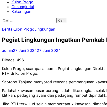
Kulon Progo
Gunungkidul
Kekeringan
Cari
untuk:
Berita
Kulon Progo
Lingkungan
Pegiat Lingkungan Ingatkan Pemkab 
admin
27 Juni 2024
27 Juni 2024
Dibaca:
496
Kulon Progo, suarapasar.com : Pegiat Lingkungan Direk
RTH di Kulon Progo.
Saptono Tanjung menyoroti rencana pembangunan kawasan 
Padahal kawasan pasar burung sudah dikosongkan sejak N
klitikan, pedagang ayam dan pedagang rumput dipindahk
Jika RTH terwujud selain mempercantik kawasan, dimanfa