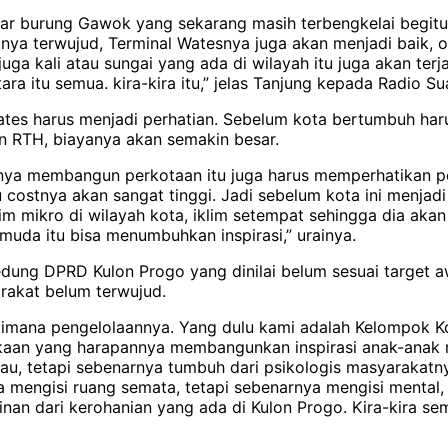
sar burung Gawok yang sekarang masih terbengkelai begitu
Hnya terwujud, Terminal Watesnya juga akan menjadi baik, 
 juga kali atau sungai yang ada di wilayah itu juga akan terj
a itu semua. kira-kira itu,” jelas Tanjung kepada Radio Su
es harus menjadi perhatian. Sebelum kota bertumbuh har
un RTH, biayanya akan semakin besar.
rnya membangun perkotaan itu juga harus memperhatikan p
stnya akan sangat tinggi. Jadi sebelum kota ini menjadi l
lim mikro di wilayah kota, iklim setempat sehingga dia ak
muda itu bisa menumbuhkan inspirasi,” urainya.
dung DPRD Kulon Progo yang dinilai belum sesuai target aw
arakat belum terwujud.
gaimana pengelolaannya. Yang dulu kami adalah Kelompok K
an yang harapannya membangunkan inspirasi anak-anak mud
, tetapi sebenarnya tumbuh dari psikologis masyarakatnya
 mengisi ruang semata, tetapi sebenarnya mengisi mental, 
inan dari kerohanian yang ada di Kulon Progo. Kira-kira se