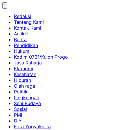
Skip
to
Redaksi
content
Tentang Kami
Kontak Kami
Artikel
Berita
Pendidikan
Hukum
Kodim 0731/Kulon Progo
Jasa Raharja
Ekonomi
Kesehatan
Hiburan
Olah raga
Politik
Lingkungan
Seni Budaya
Sosial
PMI
DIY
Kota Yogyakarta