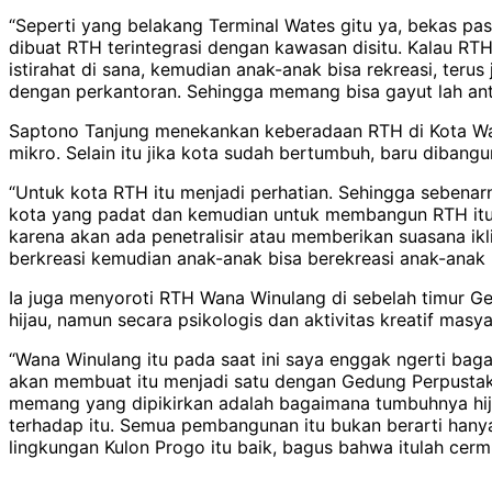
“Seperti yang belakang Terminal Wates gitu ya, bekas pa
dibuat RTH terintegrasi dengan kawasan disitu. Kalau RT
istirahat di sana, kemudian anak-anak bisa rekreasi, terus
dengan perkantoran. Sehingga memang bisa gayut lah antar
Saptono Tanjung menekankan keberadaan RTH di Kota Wat
mikro. Selain itu jika kota sudah bertumbuh, baru dibang
“Untuk kota RTH itu menjadi perhatian. Sehingga sebena
kota yang padat dan kemudian untuk membangun RTH itu co
karena akan ada penetralisir atau memberikan suasana ik
berkreasi kemudian anak-anak bisa berekreasi anak-anak 
Ia juga menyoroti RTH Wana Winulang di sebelah timur Ge
hijau, namun secara psikologis dan aktivitas kreatif masy
“Wana Winulang itu pada saat ini saya enggak ngerti ba
akan membuat itu menjadi satu dengan Gedung Perpustaka
memang yang dipikirkan adalah bagaimana tumbuhnya hijau
terhadap itu. Semua pembangunan itu bukan berarti hanya
lingkungan Kulon Progo itu baik, bagus bahwa itulah cerm