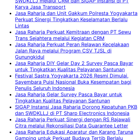
SWDKLLJ melalui CRM dan SIGAP Instansi di PT
Karya Jasa Transport
Jasa Raharja dan Unit Gakkum Polresta Yogyakarta
Perkuat Sinergi Tingkatkan Keselamatan Berlalu
Lintas
Jasa Raharja Perkuat Kemitraan dengan PT Sewu
Trans Sejahtera melalui Kegiatan CRM
Jasa Raharja Perkuat Peran Relawan Kecelakaan
Jalan Raya melalui Program CSV TJSL di
Gunungkidul
Jasa Raharja DIY Gelar Day 2 Survey Pasca Bayar
untuk Tingkatkan Kualitas Pelayanan Santunan
Festival Sastra Yogyakarta 2026 Resmi Dimulai,
Sayembara Puisi Nasional Buka Kesempatan bagi
Penulis Seluruh Indonesia
Jasa Raharja Gelar Survey Pasca Bayar untuk
Tingkatkan Kualitas Pelayanan Santunan
SIGAP Instansi Jasa Raharja Dorong Kepatuhan PKB
dan SWDKLLJ di PT Sharp Electronics Indonesia
Jasa Raharja Perkuat Sinergi dengan RS Rajawali
Citra melalui Rekonsiliasi Data Guarantee Letter
Jasa Raharja Edukasi Aparatur dan Karang Taruna
Gamping untuk Perkuat Budaya Tertib Berlalu