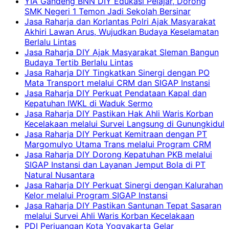
YIA Gandeng BNN DIY Edukasi Pelajar, Dorong
SMK Negeri 1 Temon Jadi Sekolah Bersinar
Jasa Raharja dan Korlantas Polri Ajak Masyarakat
Akhiri Lawan Arus, Wujudkan Budaya Keselamatan
Berlalu Lintas
Jasa Raharja DIY Ajak Masyarakat Sleman Bangun
Budaya Tertib Berlalu Lintas
Jasa Raharja DIY Tingkatkan Sinergi dengan PO
Mata Transport melalui CRM dan SIGAP Instansi
Jasa Raharja DIY Perkuat Pendataan Kapal dan
Kepatuhan IWKL di Waduk Sermo
Jasa Raharja DIY Pastikan Hak Ahli Waris Korban
Kecelakaan melalui Survei Langsung di Gunungkidul
Jasa Raharja DIY Perkuat Kemitraan dengan PT
Margomulyo Utama Trans melalui Program CRM
Jasa Raharja DIY Dorong Kepatuhan PKB melalui
SIGAP Instansi dan Layanan Jemput Bola di PT
Natural Nusantara
Jasa Raharja DIY Perkuat Sinergi dengan Kalurahan
Kelor melalui Program SIGAP Instansi
Jasa Raharja DIY Pastikan Santunan Tepat Sasaran
melalui Survei Ahli Waris Korban Kecelakaan
PDI Perjuangan Kota Yogyakarta Gelar