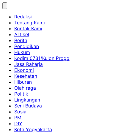
Skip
to
Redaksi
content
Tentang Kami
Kontak Kami
Artikel
Berita
Pendidikan
Hukum
Kodim 0731/Kulon Progo
Jasa Raharja
Ekonomi
Kesehatan
Hiburan
Olah raga
Politik
Lingkungan
Seni Budaya
Sosial
PMI
DIY
Kota Yogyakarta