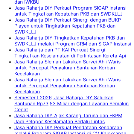
dan IWKBU
Jasa Raharja DIY Perkuat Program SIGAP Instansi
untuk Tingkatkan Kepatuhan PKB dan SWDKLLJ
Jasa Raharja DIY Perkuat Sinergi dengan BUKP
Playen untuk Tingkatkan Kepatuhan PKB dan
SWDKLLJ
Jasa Raharja DIY Tingkatkan Kepatuhan PKB dan
SWDKLLJ melalui Program CRM dan SIGAP Instansi
Jasa Raharja dan PT KAI Perkuat Sinergi
Tingkatkan Keselamatan di Perlintasan Kereta Api
Jasa Raharja Sleman Lakukan Survei Ahli Waris
untuk Percepat Penyaluran Santunan Korban
Kecelakaan
Jasa Raharja Sleman Lakukan Survei Ahli Waris
untuk Percepat Penyaluran Santunan Korban
Kecelakaan
Semester I 2026, Jasa Raharja DIY Salurkan
Santunan Rp73,53 Miliar dengan Layanan Semakin
Cepat
Jasa Raharja DIY Ajak Karang Taruna dan FKPM
Jadi Pelopor Keselamatan Berlalu Lintas
Jasa Raharja DIY Perkuat Pendataan Kendaraan
melalui Program SIGAP Instansi di CV Kaleksanan