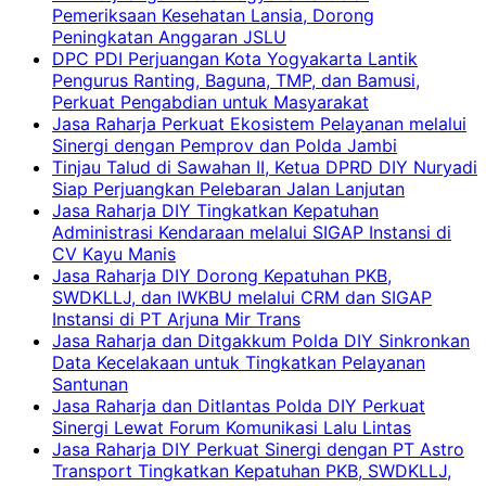
Pemeriksaan Kesehatan Lansia, Dorong
Peningkatan Anggaran JSLU
DPC PDI Perjuangan Kota Yogyakarta Lantik
Pengurus Ranting, Baguna, TMP, dan Bamusi,
Perkuat Pengabdian untuk Masyarakat
Jasa Raharja Perkuat Ekosistem Pelayanan melalui
Sinergi dengan Pemprov dan Polda Jambi
Tinjau Talud di Sawahan II, Ketua DPRD DIY Nuryadi
Siap Perjuangkan Pelebaran Jalan Lanjutan
Jasa Raharja DIY Tingkatkan Kepatuhan
Administrasi Kendaraan melalui SIGAP Instansi di
CV Kayu Manis
Jasa Raharja DIY Dorong Kepatuhan PKB,
SWDKLLJ, dan IWKBU melalui CRM dan SIGAP
Instansi di PT Arjuna Mir Trans
Jasa Raharja dan Ditgakkum Polda DIY Sinkronkan
Data Kecelakaan untuk Tingkatkan Pelayanan
Santunan
Jasa Raharja dan Ditlantas Polda DIY Perkuat
Sinergi Lewat Forum Komunikasi Lalu Lintas
Jasa Raharja DIY Perkuat Sinergi dengan PT Astro
Transport Tingkatkan Kepatuhan PKB, SWDKLLJ,