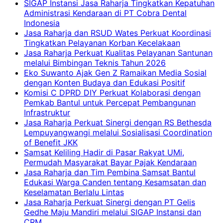
SIGAP Instansi Jasa Raharja Tingkatkan Kepatuhan
Administrasi Kendaraan di PT Cobra Dental
Indonesia
Jasa Raharja dan RSUD Wates Perkuat Koordinasi
Tingkatkan Pelayanan Korban Kecelakaan
Jasa Raharja Perkuat Kualitas Pelayanan Santunan
melalui Bimbingan Teknis Tahun 2026
Eko Suwanto Ajak Gen Z Ramaikan Media Sosial
dengan Konten Budaya dan Edukasi Positif
Komisi C DPRD DIY Perkuat Kolaborasi dengan
Pemkab Bantul untuk Percepat Pembangunan
Infrastruktur
Jasa Raharja Perkuat Sinergi dengan RS Bethesda
Lempuyangwangi melalui Sosialisasi Coordination
of Benefit JKK
Samsat Keliling Hadir di Pasar Rakyat UMi,
Permudah Masyarakat Bayar Pajak Kendaraan
Jasa Raharja dan Tim Pembina Samsat Bantul
Edukasi Warga Canden tentang Kesamsatan dan
Keselamatan Berlalu Lintas
Jasa Raharja Perkuat Sinergi dengan PT Gelis
Gedhe Maju Mandiri melalui SIGAP Instansi dan
CRM