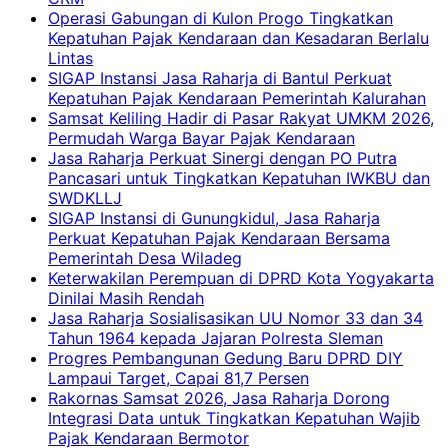
Operasi Gabungan di Kulon Progo Tingkatkan
Kepatuhan Pajak Kendaraan dan Kesadaran Berlalu
Lintas
SIGAP Instansi Jasa Raharja di Bantul Perkuat
Kepatuhan Pajak Kendaraan Pemerintah Kalurahan
Samsat Keliling Hadir di Pasar Rakyat UMKM 2026,
Permudah Warga Bayar Pajak Kendaraan
Jasa Raharja Perkuat Sinergi dengan PO Putra
Pancasari untuk Tingkatkan Kepatuhan IWKBU dan
SWDKLLJ
SIGAP Instansi di Gunungkidul, Jasa Raharja
Perkuat Kepatuhan Pajak Kendaraan Bersama
Pemerintah Desa Wiladeg
Keterwakilan Perempuan di DPRD Kota Yogyakarta
Dinilai Masih Rendah
Jasa Raharja Sosialisasikan UU Nomor 33 dan 34
Tahun 1964 kepada Jajaran Polresta Sleman
Progres Pembangunan Gedung Baru DPRD DIY
Lampaui Target, Capai 81,7 Persen
Rakornas Samsat 2026, Jasa Raharja Dorong
Integrasi Data untuk Tingkatkan Kepatuhan Wajib
Pajak Kendaraan Bermotor