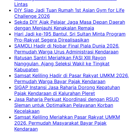
Lintas
DIY Siap Jadi Tuan Rumah 1st Asian Gym for Life
Challenge 2026
Sekda DIY Ajak Pelajar Jaga Masa Depan Daerah
dengan Menjauhi Kenakalan Remaja
Hari Jadi ke-195 Bantul, Sri Sultan Minta Program
Pro-Rakyat Segera Direalisasikan
SAMOLI Hadir di Nobar Final Piala Dunia 2026,
Permudah Warga Urus Administrasi Kendaraan
Ratusan Santri Meriahkan FASI XIII Rayon
Nanggulan, Ajang Seleksi Wakil ke Tingkat
Kabupaten
Samsat Keliling Hadir di Pasar Rakyat UMKM 2026,
Permudah Warga Bayar Pajak Kendaraan
SIGAP Instansi Jasa Raharja Dorong Kepatuhan
Pajak Kendaraan di Kalurahan Pleret
Jasa Raharja Perkuat Koordinasi dengan RSUD
Sleman untuk Optimalkan Pelayanan Korban
Kecelakaan
Samsat Keliling Meriahkan Pasar Rakyat UMKM
2026, Permudah Masyarakat Bayar Pajak
Kendaraan