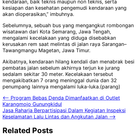
kendaraan, baik teknis maupun non teknis, serta
kesiapan dan kesehatan pengemudi kendaraan yang
akan dioperasikan,” imbuhnya.
Sebelumnya, sebuah bus yang mengangkut rombongan
wisatawan dari Kota Semarang, Jawa Tengah,
mengalami kecelakaan yang diduga disebabkan
kerusakan rem saat melintas di jalan raya Sarangan–
Tawangmangu Magetan, Jawa Timur.
Akibatnya, kendaraan hilang kendali dan menabrak besi
pembatas jalan sebelum akhirnya terjun ke jurang
sedalam sekitar 30 meter. Kecelakaan tersebut
mengakibatkan 7 orang meninggal dunia dan 32
penumpang lainnya mengalami luka-luka.(parang)
Navigasi
⟵
Program Bebas Denda Dimanfaatkan di Outlet
Karangmojo Gunungkidul
pos
Jasa Raharja Berpartisipasi Dalam Kegiatan Inspeksi
Keselamatan Lalu Lintas dan Angkutan Jalan
⟶
Related Posts